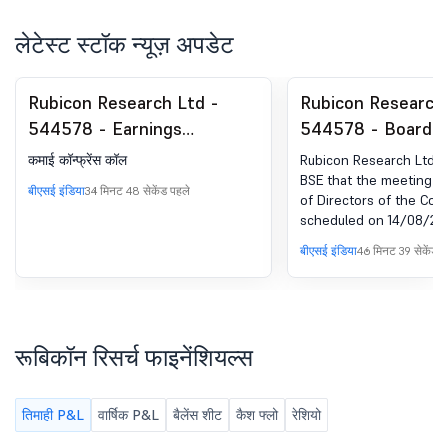
लेटेस्ट स्टॉक न्यूज़ अपडेट
Rubicon Research Ltd -
Rubicon Research 
544578 - Earnings
544578 - Board 
Conference Call
Intimation for Con
कमाई कॉन्फ्रेंस कॉल
Rubicon Research Ltdh
And Approving Th
BSE that the meeting o
बीएसई इंडिया
34 मिनट 48 सेकेंड पहले
of Directors of the Com
Audited Standalo
scheduled on 14/08/2026
Consolidated Finan
to consider and approv
बीएसई इंडिया
46 मिनट 39 सेकेंड प
Results Of The C
Audited Standalone an
Consolidated financial r
For The Quarter 
Company for the quart
June 30, 2026
June 30, 2026.
रूबिकॉन रिसर्च फाइनेंशियल्स
तिमाही P&L
वार्षिक P&L
बैलेंस शीट
कैश फ्लो
रेशियो