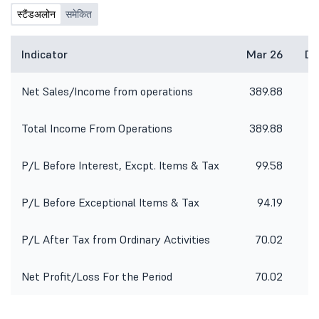
स्टैंडअलोन
समेकित
Indicator
Mar 26
De
Net Sales/Income from operations
389.88
30
Total Income From Operations
389.88
30
P/L Before Interest, Excpt. Items & Tax
99.58
5
P/L Before Exceptional Items & Tax
94.19
4
P/L After Tax from Ordinary Activities
70.02
Net Profit/Loss For the Period
70.02