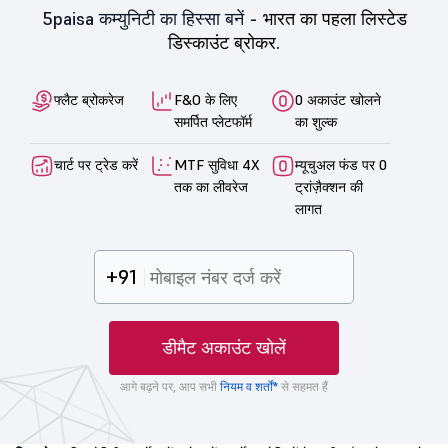
5paisa कम्युनिटी का हिस्सा बनें -
भारत का पहला लिस्टेड
डिस्काउंट ब्रोकर.
फ्लैट ब्रोकरेज
F&O के लिए
0 अकाउंट खोलने
समर्पित प्लेटफॉर्म
का शुल्क
चार्ट पर ट्रेड करें
MTF सुविधा 4X
म्यूचुअल फंड पर 0
तक का लीवरेज
ट्रांज़ैक्शन की
लागत
+91
डीमैट अकाउंट खोलें
आगे बढ़ने पर, आप सभी
नियम व शर्तों*
से सहमत हैं