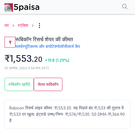
परफॉर्मेंस
फाइनेंशियल्स
तकनीकी
इवेंट
शेयरहोल्डिंग पैटर्न
अन्य
सामान्य प्रश्न
घर
स्टॉक्स
रूबिकॉन रिसर्च शेयर की कीमत
र
फार्मास्यूटिकल्स और बायोटेक्नोलॉजी
लार्ज कैप
₹1,553.
20
+19.8
(1.29%)
07 अगस्त, 2026 3:54 PM (IST)
रुबिकॉन खरीदें
सेल्ल रूबिकॉन
Rubicon रिसर्च लाइव कीमत: ₹1,553.20. यह पिछले बंद ₹1,533 की तुलना में
₹1,533 पर खुला; इंट्राडे उच्च/निम्न: ₹1,574/₹1,530. 50 DMA ₹1,366.90
है.