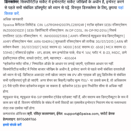
डिस्क्लेमर:
सिक्योरिटीज़ मार्केट में इन्वेस्टमेंट मार्केट जोखिमों के अधीन है, इन्वेस्ट करने
से पहले सभी संबंधित डॉक्यूमेंट को ध्यान से पढ़ें. विस्तृत डिस्क्लेमर के लिए, कृपया
यहां
क्लिक करें
.
अधिक जानकारी
5paisa कैपिटल लिमिटेड. CIN: L67190MH2007PLC289249 | स्टॉक ब्रोकर SEBI रजिस्ट्रेशन:
INZ000010231 | SEBI डिपॉजिटरी रजिस्ट्रेशन: IN DP CDSL: IN-DP-192-2016 | रिसर्च
एनालिस्ट SEBI रजिस्ट्रेशन. नं.: INH000025188 | AMFI-रजिस्टर्ड म्यूचुअल फंड डिस्ट्रीब्यूटर |
AMFI रजिस्ट्रेशन नंबर: ARN-104096 | शुरुआती रजिस्ट्रेशन की तारीख: 30/07/2015 | ARN की
वर्तमान वैधता : 30/07/2027 | NSE सदस्य ID: 14300 | BSE सदस्य ID: 6363 | MCX सदस्य ID:
55945 | रजिस्टर्ड एड्रेस - IIFL हाउस, सन इन्फोटेक पार्क, रोड नं. 16V, प्लॉट नं. B-23, MIDC, ठाणे
इंडस्ट्रियल एरिया, वाघले एस्टेट, ठाणे, महाराष्ट्र - 400604
*ब्रोकरेज फ्लैट फीस / निष्पादित ऑर्डर के आधार पर लगाई जाएगी, प्रतिशत आधार पर नहीं.
सिक्योरिटीज़ मार्केट में निवेश बाजार जोखिम के अधीन है, इन्वेस्ट करने से पहले सभी संबंधित दस्तावेज़ों
को ध्यान से पढ़ें. डिजिटल अकाउंट तभी खोला जाएगा जब IPV और ग्राहक की ड्यू डिलिजेंस से संबंधित
सभी प्रक्रियाएं पूरी हो जाएंगी. अगर शेयर का बिक्री/खरीद मूल्य ₹10/- या उससे कम है, तो अधिकतम
25 पैसे प्रति शेयर ब्रोकरेज वसूला जा सकता है. ब्रोकरेज SEBI द्वारा निर्धारित सीमा से अधिक नहीं
होगा.
म्यूचुअल फंड, म्यूचुअल फंड-SIP एक्सचेंज ट्रेडेड प्रोडक्ट नहीं हैं, और सदस्य बस डिस्ट्रीब्यूटर के रूप में
काम कर रहे हैं. वितरण गतिविधि के संबंध में सभी विवादों का एक्सचेंज इन्वेस्टर निवारण मंच या मध्यस्थता
तंत्र तक एक्सेस नहीं होगा.
कम्प्लायंस ऑफिसर:
श्री. रविंद्र कलवणकर, ईमेल: support@5paisa.com, सपोर्ट डेस्क
हेल्पलाइन: 8976689766
हमसे संपर्क करें