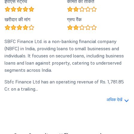
ईपीएस स्ट्रेंथ
कीमत की ताकत
खरीदार की मांग
ग्रुप रैंक
SBFC Finance Ltd. is a non-banking financial company
(NBFC) in India, providing loans to small businesses and
individuals. It focuses on secured loans, including business
loans and loan against property, catering to underserved
segments across India.
Sbfc Finance Ltd has an operating revenue of Rs. 1,781.85
Cr. on a trailing...
अधिक देखें