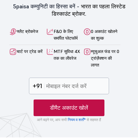
5paisa कम्युनिटी का हिस्सा बनें -
भारत का पहला लिस्टेड
डिस्काउंट ब्रोकर.
फ्लैट ब्रोकरेज
F&O के लिए
0 अकाउंट खोलने
समर्पित प्लेटफॉर्म
का शुल्क
चार्ट पर ट्रेड करें
MTF सुविधा 4X
म्यूचुअल फंड पर 0
तक का लीवरेज
ट्रांज़ैक्शन की
लागत
+91
डीमैट अकाउंट खोलें
आगे बढ़ने पर, आप सभी
नियम व शर्तों*
से सहमत हैं