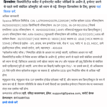
डिस्क्लेमर:
सिक्योरिटीज़ मार्केट में इन्वेस्टमेंट मार्केट जोखिमों के अधीन है, इन्वेस्ट करने
से पहले सभी संबंधित डॉक्यूमेंट को ध्यान से पढ़ें. विस्तृत डिस्क्लेमर के लिए, कृपया
यहां
क्लिक करें
.
अधिक जानकारी
5paisa कैपिटल लिमिटेड. CIN: L67190MH2007PLC289249 | स्टॉक ब्रोकर SEBI रजिस्ट्रेशन:
INZ000010231 | SEBI डिपॉजिटरी रजिस्ट्रेशन: IN DP CDSL: IN-DP-192-2016 | रिसर्च
एनालिस्ट SEBI रजिस्ट्रेशन. नं.: INH000025188 | AMFI-रजिस्टर्ड म्यूचुअल फंड डिस्ट्रीब्यूटर |
AMFI रजिस्ट्रेशन नंबर: ARN-104096 | शुरुआती रजिस्ट्रेशन की तारीख: 30/07/2015 | ARN की
वर्तमान वैधता : 30/07/2027 | NSE सदस्य ID: 14300 | BSE सदस्य ID: 6363 | MCX सदस्य ID:
55945 | रजिस्टर्ड एड्रेस - IIFL हाउस, सन इन्फोटेक पार्क, रोड नं. 16V, प्लॉट नं. B-23, MIDC, ठाणे
इंडस्ट्रियल एरिया, वाघले एस्टेट, ठाणे, महाराष्ट्र - 400604
*ब्रोकरेज फ्लैट फीस / निष्पादित ऑर्डर के आधार पर लगाई जाएगी, प्रतिशत आधार पर नहीं.
सिक्योरिटीज़ मार्केट में निवेश बाजार जोखिम के अधीन है, इन्वेस्ट करने से पहले सभी संबंधित दस्तावेज़ों
को ध्यान से पढ़ें. डिजिटल अकाउंट तभी खोला जाएगा जब IPV और ग्राहक की ड्यू डिलिजेंस से संबंधित
सभी प्रक्रियाएं पूरी हो जाएंगी. अगर शेयर का बिक्री/खरीद मूल्य ₹10/- या उससे कम है, तो अधिकतम
25 पैसे प्रति शेयर ब्रोकरेज वसूला जा सकता है. ब्रोकरेज SEBI द्वारा निर्धारित सीमा से अधिक नहीं
होगा.
म्यूचुअल फंड, म्यूचुअल फंड-SIP एक्सचेंज ट्रेडेड प्रोडक्ट नहीं हैं, और सदस्य बस डिस्ट्रीब्यूटर के रूप में
काम कर रहे हैं. वितरण गतिविधि के संबंध में सभी विवादों का एक्सचेंज इन्वेस्टर निवारण मंच या मध्यस्थता
तंत्र तक एक्सेस नहीं होगा.
कम्प्लायंस ऑफिसर:
श्री. रविंद्र कलवणकर, ईमेल: support@5paisa.com, सपोर्ट डेस्क
हेल्पलाइन: 8976689766
हमसे संपर्क करें