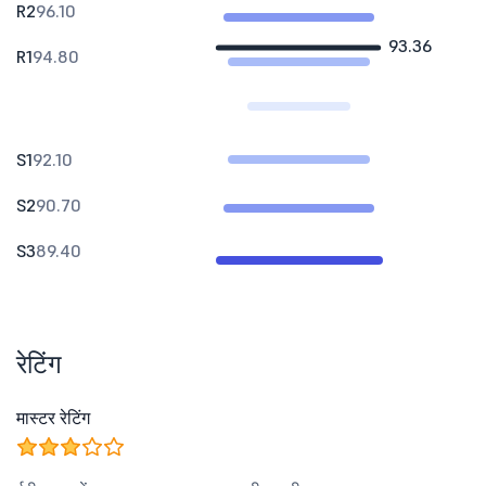
R2
96.10
93.36
R1
94.80
S1
92.10
S2
90.70
S3
89.40
रेटिंग
मास्टर रेटिंग