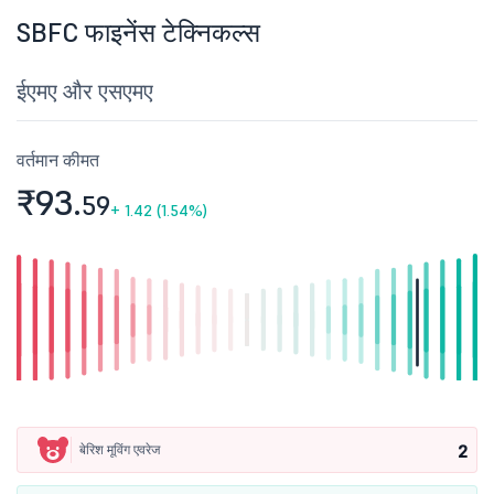
SBFC फाइनेंस टेक्निकल्स
ईएमए और एसएमए
वर्तमान कीमत
₹93.
59
+
1.42 (1.54%)
2
बेरिश मूविंग एवरेज