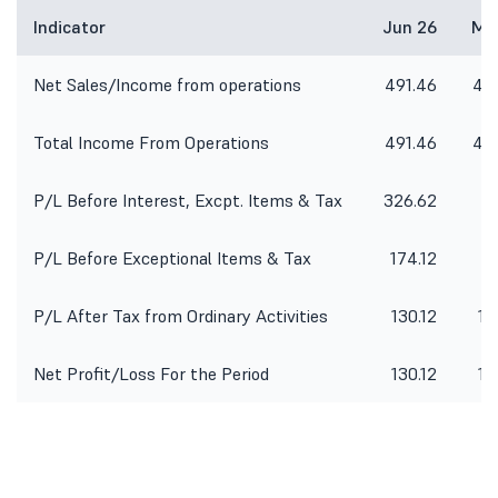
Indicator
Jun 26
Ma
Net Sales/Income from operations
491.46
45
Total Income From Operations
491.46
45
P/L Before Interest, Excpt. Items & Tax
326.62
31
P/L Before Exceptional Items & Tax
174.12
16
P/L After Tax from Ordinary Activities
130.12
12
Net Profit/Loss For the Period
130.12
12