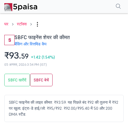
परफॉर्मेंस
फाइनेंशियल्स
तकनीकी
इवेंट
शेयरहोल्डिंग पैटर्न
अन्य
सामान्य प्रश्न
घर
स्टॉक्स
SBFC फाइनेंस शेयर की कीमत
S
बैंकिंग और वित्त
मिड कैप
₹93.
59
+1.42
(1.54%)
05 अगस्त, 2026 3:54 PM (IST)
SBFC खरीदें
SBFC बेचें
SBFC फाइनेंस की लाइव कीमत: ₹93.59. यह पिछले बंद ₹92 की तुलना में ₹92
पर खुला; इंट्रा-डे हाई/लो: ₹95/₹92. ₹92.00/₹95.40 में 50 और 200
DMA स्टैंड.