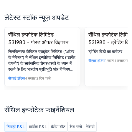
लेटेस्ट स्टॉक न्यूज़ अपडेट
सेंथिल इन्फोटेक लिमिटेड -
सेंथिल इन्फोटेक लिमिटे
531980 - पोस्ट ऑफर विज्ञापन
531980 - ट्रेडिंग विं
सिनफिनक्स कैपिटल प्राइवेट लिमिटेड ("ऑफर
ट्रेडिंग विंडो का क्लोज़र
के मैनेजर") ने सेंथिल इन्फोटेक लिमिटेड ("टार्गेट
बीएसई इंडिया
1 महीने 1 सप्ताह पहले
कंपनी") के सार्वजनिक शेयरधारकों के ध्यान में
रखने के लिए भारतीय प्रतिभूति और विनिमय
बोर्ड (शेयरों और टेकओवर का पर्याप्त अधिग्रहण)
बीएसई इंडिया
4 सप्ताह 2 दिन पहले
विनियम, 2011 के विनियम 18(12) के तहत पोस्ट
ऑफर विज्ञापन की एक प्रति BSE को सौंपी है.
सेंथिल इन्फोटेक फाइनेंशियल
तिमाही P&L
वार्षिक P&L
बैलेंस शीट
कैश फ्लो
रेशियो