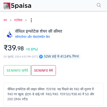
परफॉर्मेंस
फाइनेंशियल्स
तकनीकी
इवेंट
शेयरहोल्डिंग पैटर्न
अन्य
सामान्य प्रश्न
घर
स्टॉक्स
सेंथिल इन्फोटेक शेयर की कीमत
सॉफ्टवेयर और सेवाएं
स्मॉल कैप
₹39.
98
+0
(0%)
52W हाई से 41.24% गिरना
20 जुलाई, 2026 4:01 PM (IST)
SENINFO खरीदें
SENINFO बेचें
सेंथिल इन्फोटेक की लाइव कीमत: ₹39.98. यह पिछले बंद ₹40 की तुलना में
₹40 पर खुला; इंट्रा-डे हाई/लो: ₹40/₹40. ₹39.50/₹38.40 में 50 और
200 DMA स्टैंड.