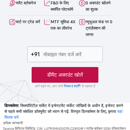
फ्लैट ब्रोकरेज
F&O के लिए
0 अकाउंट खोलने
समर्पित प्लेटफॉर्म
का शुल्क
चार्ट पर ट्रेड करें
MTF सुविधा 4X
म्यूचुअल फंड पर 0
तक का लीवरेज
ट्रांज़ैक्शन की
लागत
+91
डीमैट अकाउंट खोलें
आगे बढ़ने पर, आप सभी
नियम व शर्तों*
से सहमत हैं
डिस्क्लेमर:
सिक्योरिटीज़ मार्केट में इन्वेस्टमेंट मार्केट जोखिमों के अधीन है, इन्वेस्ट करने
से पहले सभी संबंधित डॉक्यूमेंट को ध्यान से पढ़ें. विस्तृत डिस्क्लेमर के लिए, कृपया
यहां
क्लिक करें
.
अधिक जानकारी
5paisa कैपिटल लिमिटेड. CIN: L67190MH2007PLC289249 | स्टॉक ब्रोकर SEBI रजिस्ट्रेशन: