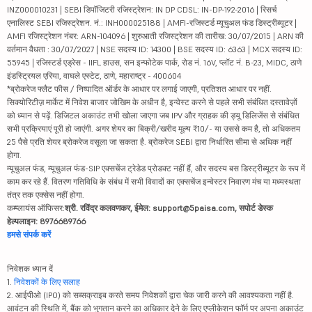
INZ000010231 | SEBI डिपॉजिटरी रजिस्ट्रेशन: IN DP CDSL: IN-DP-192-2016 | रिसर्च
एनालिस्ट SEBI रजिस्ट्रेशन. नं.: INH000025188 | AMFI-रजिस्टर्ड म्यूचुअल फंड डिस्ट्रीब्यूटर |
AMFI रजिस्ट्रेशन नंबर: ARN-104096 | शुरुआती रजिस्ट्रेशन की तारीख: 30/07/2015 | ARN की
वर्तमान वैधता : 30/07/2027 | NSE सदस्य ID: 14300 | BSE सदस्य ID: 6363 | MCX सदस्य ID:
55945 | रजिस्टर्ड एड्रेस - IIFL हाउस, सन इन्फोटेक पार्क, रोड नं. 16V, प्लॉट नं. B-23, MIDC, ठाणे
इंडस्ट्रियल एरिया, वाघले एस्टेट, ठाणे, महाराष्ट्र - 400604
*ब्रोकरेज फ्लैट फीस / निष्पादित ऑर्डर के आधार पर लगाई जाएगी, प्रतिशत आधार पर नहीं.
सिक्योरिटीज़ मार्केट में निवेश बाजार जोखिम के अधीन है, इन्वेस्ट करने से पहले सभी संबंधित दस्तावेज़ों
को ध्यान से पढ़ें. डिजिटल अकाउंट तभी खोला जाएगा जब IPV और ग्राहक की ड्यू डिलिजेंस से संबंधित
सभी प्रक्रियाएं पूरी हो जाएंगी. अगर शेयर का बिक्री/खरीद मूल्य ₹10/- या उससे कम है, तो अधिकतम
25 पैसे प्रति शेयर ब्रोकरेज वसूला जा सकता है. ब्रोकरेज SEBI द्वारा निर्धारित सीमा से अधिक नहीं
होगा.
म्यूचुअल फंड, म्यूचुअल फंड-SIP एक्सचेंज ट्रेडेड प्रोडक्ट नहीं हैं, और सदस्य बस डिस्ट्रीब्यूटर के रूप में
काम कर रहे हैं. वितरण गतिविधि के संबंध में सभी विवादों का एक्सचेंज इन्वेस्टर निवारण मंच या मध्यस्थता
तंत्र तक एक्सेस नहीं होगा.
कम्प्लायंस ऑफिसर:
श्री. रविंद्र कलवणकर, ईमेल: support@5paisa.com, सपोर्ट डेस्क
हेल्पलाइन: 8976689766
हमसे संपर्क करें
निवेशक ध्यान दें
1.
निवेशकों के लिए सलाह
2. आईपीओ (IPO) को सब्सक्राइब करते समय निवेशकों द्वारा चेक जारी करने की आवश्यकता नहीं है.
आवंटन की स्थिति में, बैंक को भुगतान करने का अधिकार देने के लिए एप्लीकेशन फॉर्म पर अपना अकाउंट