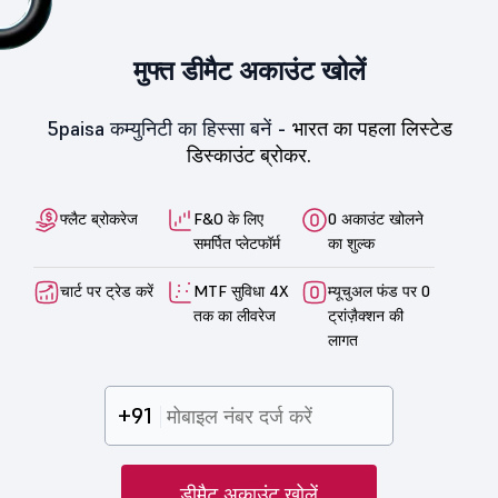
मुफ्त डीमैट अकाउंट खोलें
5paisa कम्युनिटी का हिस्सा बनें -
भारत का पहला लिस्टेड
डिस्काउंट ब्रोकर.
फ्लैट ब्रोकरेज
F&O के लिए
0 अकाउंट खोलने
समर्पित प्लेटफॉर्म
का शुल्क
चार्ट पर ट्रेड करें
MTF सुविधा 4X
म्यूचुअल फंड पर 0
तक का लीवरेज
ट्रांज़ैक्शन की
लागत
+91
डीमैट अकाउंट खोलें