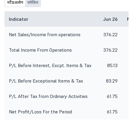
स्टैंडअलोन
समेकित
Indicator
Jun 26
Ma
Net Sales/Income from operations
376.22
4
Total Income From Operations
376.22
4
P/L Before Interest, Excpt. Items & Tax
85.13
1
P/L Before Exceptional Items & Tax
83.29
1
P/L After Tax from Ordinary Activities
61.75
8
Net Profit/Loss For the Period
61.75
8