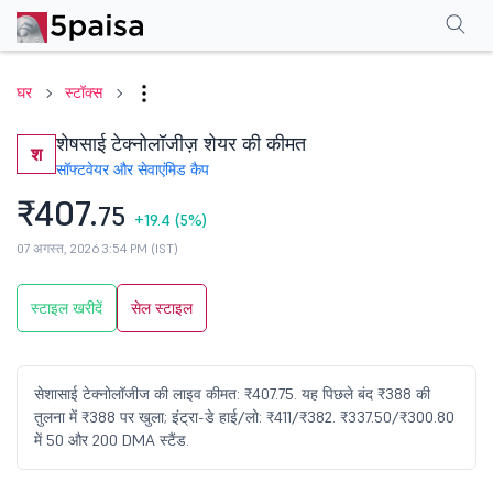
परफॉर्मेंस
फाइनेंशियल्स
तकनीकी
इवेंट
शेयरहोल्डिंग पैटर्न
अन्य
सामान्य प्रश्न
घर
स्टॉक्स
शेषसाई टेक्नोलॉजीज़ शेयर की कीमत
श
सॉफ्टवेयर और सेवाएं
मिड कैप
₹407.
75
+19.4
(5%)
07 अगस्त, 2026 3:54 PM (IST)
स्टाइल खरीदें
सेल स्टाइल
सेशासाई टेक्नोलॉजीज की लाइव कीमत: ₹407.75. यह पिछले बंद ₹388 की
तुलना में ₹388 पर खुला; इंट्रा-डे हाई/लो: ₹411/₹382. ₹337.50/₹300.80
में 50 और 200 DMA स्टैंड.