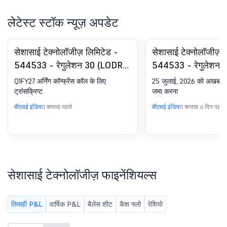
लेटेस्ट स्टॉक न्यूज़ अपडेट
सेशासाई टेक्नोलॉजीज़ लिमिटेड -
सेशासाई टेक्नोलॉजीज़ 
544533 - रेगुलेशन 30 (LODR)
544533 - रेगुलेशन 
के तहत घोषणा - अर्निंग्स कॉल
के तहत घोषणा - न्यूज़प
Q1FY27 अर्निंग कॉन्फ्रेंस कॉल के लिए
25 जुलाई, 2026 को अखबार वि
ट्रांसक्रिप्ट
पब्लिकेशन
ट्रांसक्रिप्ट
जमा करना
बीएसई इंडिया
1 सप्ताह पहले
बीएसई इंडिया
1 सप्ताह 6 दिन पहले
सेशासाई टेक्नोलॉजीज़ फाइनेंशियल्स
तिमाही P&L
वार्षिक P&L
बैलेंस शीट
कैश फ्लो
रेशियो