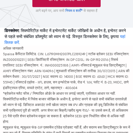
आगे बढ़ने पर, आप सभी
नियम व शर्तों*
से सहमत हैं
डिस्क्लेमर:
सिक्योरिटीज़ मार्केट में इन्वेस्टमेंट मार्केट जोखिमों के अधीन है, इन्वेस्ट करने
से पहले सभी संबंधित डॉक्यूमेंट को ध्यान से पढ़ें. विस्तृत डिस्क्लेमर के लिए, कृपया
यहां
क्लिक करें
.
अधिक जानकारी
5paisa कैपिटल लिमिटेड. CIN: L67190MH2007PLC289249 | स्टॉक ब्रोकर SEBI रजिस्ट्रेशन:
INZ000010231 | SEBI डिपॉजिटरी रजिस्ट्रेशन: IN DP CDSL: IN-DP-192-2016 | रिसर्च
एनालिस्ट SEBI रजिस्ट्रेशन. नं.: INH000025188 | AMFI-रजिस्टर्ड म्यूचुअल फंड डिस्ट्रीब्यूटर |
AMFI रजिस्ट्रेशन नंबर: ARN-104096 | शुरुआती रजिस्ट्रेशन की तारीख: 30/07/2015 | ARN की
वर्तमान वैधता : 30/07/2027 | NSE सदस्य ID: 14300 | BSE सदस्य ID: 6363 | MCX सदस्य ID:
55945 | रजिस्टर्ड एड्रेस - IIFL हाउस, सन इन्फोटेक पार्क, रोड नं. 16V, प्लॉट नं. B-23, MIDC, ठाणे
इंडस्ट्रियल एरिया, वाघले एस्टेट, ठाणे, महाराष्ट्र - 400604
*ब्रोकरेज फ्लैट फीस / निष्पादित ऑर्डर के आधार पर लगाई जाएगी, प्रतिशत आधार पर नहीं.
सिक्योरिटीज़ मार्केट में निवेश बाजार जोखिम के अधीन है, इन्वेस्ट करने से पहले सभी संबंधित दस्तावेज़ों
को ध्यान से पढ़ें. डिजिटल अकाउंट तभी खोला जाएगा जब IPV और ग्राहक की ड्यू डिलिजेंस से संबंधित
सभी प्रक्रियाएं पूरी हो जाएंगी. अगर शेयर का बिक्री/खरीद मूल्य ₹10/- या उससे कम है, तो अधिकतम
25 पैसे प्रति शेयर ब्रोकरेज वसूला जा सकता है. ब्रोकरेज SEBI द्वारा निर्धारित सीमा से अधिक नहीं
होगा.
म्यूचुअल फंड, म्यूचुअल फंड-SIP एक्सचेंज ट्रेडेड प्रोडक्ट नहीं हैं, और सदस्य बस डिस्ट्रीब्यूटर के रूप में
काम कर रहे हैं. वितरण गतिविधि के संबंध में सभी विवादों का एक्सचेंज इन्वेस्टर निवारण मंच या मध्यस्थता