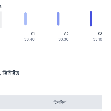
6
S1
S2
S3
33.40
33.30
33.10
, डिविडेंड
टिप्पणियां