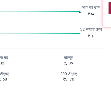
आज का उच्च
₹34
52 सप्ताह उच्च
₹111
ला बंद
वॉल्यूम
32
2,109
डीएमए
200 डीएमए
3.60
₹51.70