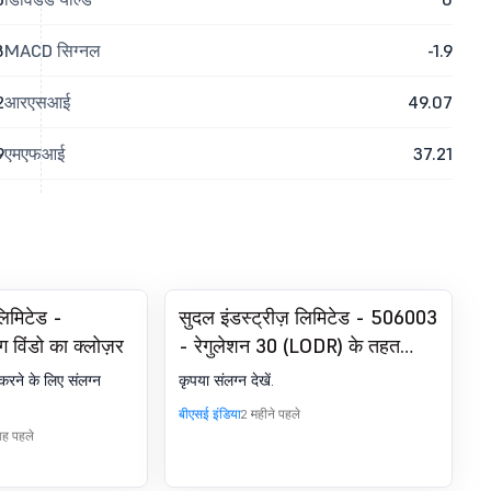
8
MACD सिग्नल
-1.9
2
आरएसआई
49.07
9
एमएफआई
37.21
लिमिटेड -
सुदल इंडस्ट्रीज़ लिमिटेड - 506003
ग विंडो का क्लोज़र
- रेगुलेशन 30 (LODR) के तहत
घोषणा - न्यूज़पेपर पब्लिकेशन
द करने के लिए संलग्न
कृपया संलग्न देखें.
बीएसई इंडिया
2 महीने पहले
ताह पहले