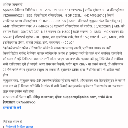
अधिक जानकारी
5paisa कैपिटल लिमिटेड. CIN: L67190MH2007PLC289249 | स्टॉक ब्रोकर SEBI रजिस्ट्रेशन:
INZ000010231 | SEBI डिपॉजिटरी रजिस्ट्रेशन: IN DP CDSL: IN-DP-192-2016 | रिसर्च
एनालिस्ट SEBI रजिस्ट्रेशन. नं.: INH000025188 | AMFI-रजिस्टर्ड म्यूचुअल फंड डिस्ट्रीब्यूटर |
AMFI रजिस्ट्रेशन नंबर: ARN-104096 | शुरुआती रजिस्ट्रेशन की तारीख: 30/07/2015 | ARN की
वर्तमान वैधता : 30/07/2027 | NSE सदस्य ID: 14300 | BSE सदस्य ID: 6363 | MCX सदस्य ID:
55945 | रजिस्टर्ड एड्रेस - IIFL हाउस, सन इन्फोटेक पार्क, रोड नं. 16V, प्लॉट नं. B-23, MIDC, ठाणे
इंडस्ट्रियल एरिया, वाघले एस्टेट, ठाणे, महाराष्ट्र - 400604
*ब्रोकरेज फ्लैट फीस / निष्पादित ऑर्डर के आधार पर लगाई जाएगी, प्रतिशत आधार पर नहीं.
सिक्योरिटीज़ मार्केट में निवेश बाजार जोखिम के अधीन है, इन्वेस्ट करने से पहले सभी संबंधित दस्तावेज़ों
को ध्यान से पढ़ें. डिजिटल अकाउंट तभी खोला जाएगा जब IPV और ग्राहक की ड्यू डिलिजेंस से संबंधित
सभी प्रक्रियाएं पूरी हो जाएंगी. अगर शेयर का बिक्री/खरीद मूल्य ₹10/- या उससे कम है, तो अधिकतम
25 पैसे प्रति शेयर ब्रोकरेज वसूला जा सकता है. ब्रोकरेज SEBI द्वारा निर्धारित सीमा से अधिक नहीं
होगा.
म्यूचुअल फंड, म्यूचुअल फंड-SIP एक्सचेंज ट्रेडेड प्रोडक्ट नहीं हैं, और सदस्य बस डिस्ट्रीब्यूटर के रूप में
काम कर रहे हैं. वितरण गतिविधि के संबंध में सभी विवादों का एक्सचेंज इन्वेस्टर निवारण मंच या मध्यस्थता
तंत्र तक एक्सेस नहीं होगा.
कम्प्लायंस ऑफिसर:
श्री. रविंद्र कलवणकर, ईमेल: support@5paisa.com, सपोर्ट डेस्क
हेल्पलाइन: 8976689766
हमसे संपर्क करें
निवेशक ध्यान दें
1.
निवेशकों के लिए सलाह