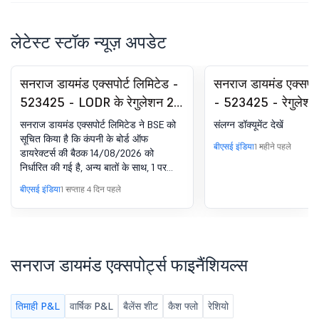
लेटेस्ट स्टॉक न्यूज़ अपडेट
सनराज डायमंड एक्सपोर्ट लिमिटेड -
सनराज डायमंड एक्सपोर्
523425 - LODR के रेगुलेशन 29
- 523425 - रेगुलेशन
के अनुसार बोर्ड ऑफ डायरेक्टर्स की
कम्प्लायंस-सर्टिफिकेट
सनराज डायमंड एक्सपोर्ट लिमिटेड ने BSE को
संलग्न डॉक्यूमेंट देखें
मीटिंग की सूचना के लिए बोर्ड मीटिंग
विनियम, 2018 का 74(
सूचित किया है कि कंपनी के बोर्ड ऑफ
बीएसई इंडिया
1 महीने पहले
डायरेक्टर्स की बैठक 14/08/2026 को
की सूचना
निर्धारित की गई है, अन्य बातों के साथ, 1 पर
विचार करने और मंजूरी देने के लिए. 30 जून,
बीएसई इंडिया
1 सप्ताह 4 दिन पहले
2026 को समाप्त तिमाही के लिए अनऑडिटेड
स्टैंडअलोन और कंसोलिडेटेड फाइनेंशियल
स्टेटमेंट पर विचार करना और अप्रूव करना. 2.
कुर्सी की अनुमति वाला कोई अन्य व्यवसाय.
सनराज डायमंड एक्सपोर्ट्स फाइनैंशियल्स
तिमाही P&L
वार्षिक P&L
बैलेंस शीट
कैश फ्लो
रेशियो