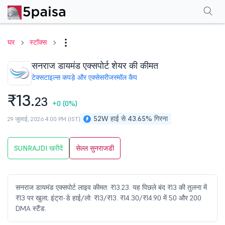
परफॉर्मेंस
फाइनेंशियल्स
तकनीकी
इवेंट
शेयरहोल्डिंग पैटर्न
अन्य
सामान्य प्रश्न
घर
स्टॉक्स
सनराज डायमंड एक्सपोर्ट शेयर की कीमत
टेक्सटाइल्स कपड़े और एक्सेसरीज
स्मॉल कैप
₹13.
23
+0
(0%)
52W हाई से 43.65% गिरना
29 जुलाई, 2026 4:00 PM (IST)
SUNRAJDI खरीदें
सेल्ल सुनराजडी
सनराज डायमंड एक्सपोर्ट लाइव कीमत: ₹13.23. यह पिछले बंद ₹13 की तुलना में
₹13 पर खुला; इंट्रा-डे हाई/लो: ₹13/₹13. ₹14.30/₹14.90 में 50 और 200
DMA स्टैंड.