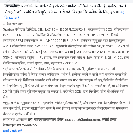
डिस्क्लेमर:
सिक्योरिटीज़ मार्केट में इन्वेस्टमेंट मार्केट जोखिमों के अधीन है, इन्वेस्ट करने
से पहले सभी संबंधित डॉक्यूमेंट को ध्यान से पढ़ें. विस्तृत डिस्क्लेमर के लिए, कृपया
यहां
क्लिक करें
.
अधिक जानकारी
5paisa कैपिटल लिमिटेड. CIN: L67190MH2007PLC289249 | स्टॉक ब्रोकर SEBI रजिस्ट्रेशन:
INZ000010231 | SEBI डिपॉजिटरी रजिस्ट्रेशन: IN DP CDSL: IN-DP-192-2016 | रिसर्च
एनालिस्ट SEBI रजिस्ट्रेशन. नं.: INH000025188 | AMFI-रजिस्टर्ड म्यूचुअल फंड डिस्ट्रीब्यूटर |
AMFI रजिस्ट्रेशन नंबर: ARN-104096 | शुरुआती रजिस्ट्रेशन की तारीख: 30/07/2015 | ARN की
वर्तमान वैधता : 30/07/2027 | NSE सदस्य ID: 14300 | BSE सदस्य ID: 6363 | MCX सदस्य ID:
55945 | रजिस्टर्ड एड्रेस - IIFL हाउस, सन इन्फोटेक पार्क, रोड नं. 16V, प्लॉट नं. B-23, MIDC, ठाणे
इंडस्ट्रियल एरिया, वाघले एस्टेट, ठाणे, महाराष्ट्र - 400604
*ब्रोकरेज फ्लैट फीस / निष्पादित ऑर्डर के आधार पर लगाई जाएगी, प्रतिशत आधार पर नहीं.
सिक्योरिटीज़ मार्केट में निवेश बाजार जोखिम के अधीन है, इन्वेस्ट करने से पहले सभी संबंधित दस्तावेज़ों
को ध्यान से पढ़ें. डिजिटल अकाउंट तभी खोला जाएगा जब IPV और ग्राहक की ड्यू डिलिजेंस से संबंधित
सभी प्रक्रियाएं पूरी हो जाएंगी. अगर शेयर का बिक्री/खरीद मूल्य ₹10/- या उससे कम है, तो अधिकतम
25 पैसे प्रति शेयर ब्रोकरेज वसूला जा सकता है. ब्रोकरेज SEBI द्वारा निर्धारित सीमा से अधिक नहीं
होगा.
म्यूचुअल फंड, म्यूचुअल फंड-SIP एक्सचेंज ट्रेडेड प्रोडक्ट नहीं हैं, और सदस्य बस डिस्ट्रीब्यूटर के रूप में
काम कर रहे हैं. वितरण गतिविधि के संबंध में सभी विवादों का एक्सचेंज इन्वेस्टर निवारण मंच या मध्यस्थता
तंत्र तक एक्सेस नहीं होगा.
कम्प्लायंस ऑफिसर:
श्री. रविंद्र कलवणकर, ईमेल: support@5paisa.com, सपोर्ट डेस्क
हेल्पलाइन: 8976689766
हमसे संपर्क करें