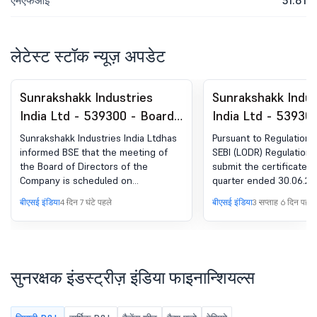
एमएफआई
51.81
लेटेस्ट स्टॉक न्यूज़ अपडेट
Sunrakshakk Industries
Sunrakshakk Indus
India Ltd - 539300 - Board
India Ltd - 53930
Meeting Intimation for
Compliances-Certi
Sunrakshakk Industries India Ltdhas
Pursuant to Regulation 7
Intimation Of Board
under Reg. SEBI (D
informed BSE that the meeting of
SEBI (LODR) Regulations
the Board of Directors of the
submit the certificate 
Meeting For Consideration
2018 का 74(5)
Company is scheduled on
quarter ended 30.06.20
And Approval Of Unaudited
14/08/2026 ,inter alia, to consider
बीएसई इंडिया
4 दिन 7 घंटे पहले
बीएसई इंडिया
3 सप्ताह 6 दिन पहले
Standalone And
and approve Dear Sir/Madam,
Pursuant to Regulation 29(1)(a) of the
Consolidated Financial
SEBI (Listing Obligations and
Results For The Quarter
Disclosure Requirements)
Ended June 30, 2026
Regulations, 2015, we hereby inform
सुनरक्षक इंडस्ट्रीज़ इंडिया फाइनान्शियल्स
you that a meeting of the Board of
Directors of Sunrakshakk Industries
India Limited is scheduled to be held