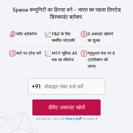
5paisa कम्युनिटी का हिस्सा बनें -
भारत का पहला लिस्टेड
डिस्काउंट ब्रोकर.
फ्लैट ब्रोकरेज
F&O के लिए
0 अकाउंट खोलने
समर्पित प्लेटफॉर्म
का शुल्क
चार्ट पर ट्रेड करें
MTF सुविधा 4X
म्यूचुअल फंड पर 0
तक का लीवरेज
ट्रांज़ैक्शन की
लागत
+91
डीमैट अकाउंट खोलें
आगे बढ़ने पर, आप सभी
नियम व शर्तों*
से सहमत हैं