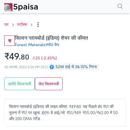
परफॉर्मेंस
फाइनेंशियल्स
तकनीकी
इवेंट
शेयरहोल्डिंग पैटर्न
अन्य
सामान्य प्रश्न
घर
स्टॉक्स
सिल्वन प्लायबोर्ड (इंडिया) शेयर की कीमत
स
Forest Materials
स्मॉल कैप
₹49.
80
-1.25
(-2.45%)
52W हाई से 36.15% गिरना
05 अगस्त, 2026 3:50 PM (IST)
खरीदें सिल्वनप्ली
सेल सिलवनली
सिल्वन प्लायबोर्ड (इंडिया) की लाइव कीमत: ₹49.80. यह पिछले बंद ₹51 की
तुलना में ₹51 पर खुला; इंट्रा-डे हाई/लो: ₹51/₹49. ₹55.00/₹62.00 में 50
और 200 DMA स्टैंड.