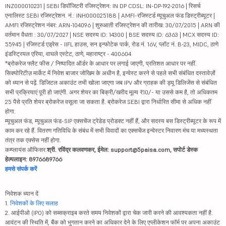
INZ000010231 | SEBI डिपॉजिटरी रजिस्ट्रेशन: IN DP CDSL: IN-DP-192-2016 | रिसर्च
एनालिस्ट SEBI रजिस्ट्रेशन. नं.: INH000025188 | AMFI-रजिस्टर्ड म्यूचुअल फंड डिस्ट्रीब्यूटर |
AMFI रजिस्ट्रेशन नंबर: ARN-104096 | शुरुआती रजिस्ट्रेशन की तारीख: 30/07/2015 | ARN की
वर्तमान वैधता : 30/07/2027 | NSE सदस्य ID: 14300 | BSE सदस्य ID: 6363 | MCX सदस्य ID:
55945 | रजिस्टर्ड एड्रेस - IIFL हाउस, सन इन्फोटेक पार्क, रोड नं. 16V, प्लॉट नं. B-23, MIDC, ठाणे
इंडस्ट्रियल एरिया, वाघले एस्टेट, ठाणे, महाराष्ट्र - 400604
*ब्रोकरेज फ्लैट फीस / निष्पादित ऑर्डर के आधार पर लगाई जाएगी, प्रतिशत आधार पर नहीं.
सिक्योरिटीज़ मार्केट में निवेश बाजार जोखिम के अधीन है, इन्वेस्ट करने से पहले सभी संबंधित दस्तावेज़ों
को ध्यान से पढ़ें. डिजिटल अकाउंट तभी खोला जाएगा जब IPV और ग्राहक की ड्यू डिलिजेंस से संबंधित
सभी प्रक्रियाएं पूरी हो जाएंगी. अगर शेयर का बिक्री/खरीद मूल्य ₹10/- या उससे कम है, तो अधिकतम
25 पैसे प्रति शेयर ब्रोकरेज वसूला जा सकता है. ब्रोकरेज SEBI द्वारा निर्धारित सीमा से अधिक नहीं
होगा.
म्यूचुअल फंड, म्यूचुअल फंड-SIP एक्सचेंज ट्रेडेड प्रोडक्ट नहीं हैं, और सदस्य बस डिस्ट्रीब्यूटर के रूप में
काम कर रहे हैं. वितरण गतिविधि के संबंध में सभी विवादों का एक्सचेंज इन्वेस्टर निवारण मंच या मध्यस्थता
तंत्र तक एक्सेस नहीं होगा.
कम्प्लायंस ऑफिसर:
श्री. रविंद्र कलवणकर, ईमेल: support@5paisa.com, सपोर्ट डेस्क
हेल्पलाइन: 8976689766
हमसे संपर्क करें
निवेशक ध्यान दें
1.
निवेशकों के लिए सलाह
2. आईपीओ (IPO) को सब्सक्राइब करते समय निवेशकों द्वारा चेक जारी करने की आवश्यकता नहीं है.
आवंटन की स्थिति में, बैंक को भुगतान करने का अधिकार देने के लिए एप्लीकेशन फॉर्म पर अपना अकाउंट