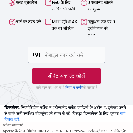
फ्लैट ब्रोकरेज
F&O के लिए
0 अकाउंट खोलने
समर्पित प्लेटफॉर्म
का शुल्क
चार्ट पर ट्रेड करें
MTF सुविधा 4X
म्यूचुअल फंड पर 0
तक का लीवरेज
ट्रांज़ैक्शन की
लागत
+91
डीमैट अकाउंट खोलें
आगे बढ़ने पर, आप सभी
नियम व शर्तों*
से सहमत हैं
डिस्क्लेमर:
सिक्योरिटीज़ मार्केट में इन्वेस्टमेंट मार्केट जोखिमों के अधीन है, इन्वेस्ट करने
से पहले सभी संबंधित डॉक्यूमेंट को ध्यान से पढ़ें. विस्तृत डिस्क्लेमर के लिए, कृपया
यहां
क्लिक करें
.
अधिक जानकारी
5paisa कैपिटल लिमिटेड. CIN: L67190MH2007PLC289249 | स्टॉक ब्रोकर SEBI रजिस्ट्रेशन: