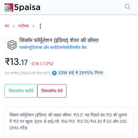
परफॉर्मेंस
फाइनेंशियल्स
तकनीकी
इवेंट
शेयरहोल्डिंग पैटर्न
अन्य
सामान्य प्रश्न
घर
स्टॉक्स
सिंकॉम फॉर्मूलेशन (इंडिया) शेयर की कीमत
फार्मास्यूटिकल्स और बायोटेक्नोलॉजी
स्मॉल कैप
₹13.
17
-0.16
(-1.2%)
52W हाई से 29.95% गिरना
06 अगस्त, 2026 3:29 PM (IST)
सिंककॉम्फ खरीदें
सिंककॉम्फ बेचें
सिंकम फॉर्मूलेशन (इंडिया) की लाइव कीमत: ₹13.17. यह पिछले बंद ₹13 की तुलना
में ₹13 पर खुला; इंट्रा-डे हाई/लो: ₹14/₹13. ₹13.70/₹14.30 में 50 और 200
DMA स्टैंड.