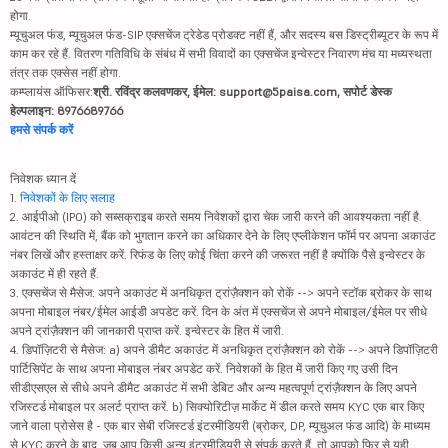
होगा.
म्यूचुअल फंड, म्यूचुअल फंड-SIP एक्सचेंज ट्रेडेड प्रोडक्ट नहीं हैं, और सदस्य बस डिस्ट्रीब्यूटर के रूप में
काम कर रहे हैं. वितरण गतिविधि के संबंध में सभी विवादों का एक्सचेंज इन्वेस्टर निवारण मंच या मध्यस्थता
तंत्र तक एक्सेस नहीं होगा.
कम्प्लायंस ऑफिसर:
श्री. रविंद्र कलवणकर, ईमेल: support@5paisa.com, सपोर्ट डेस्क
हेल्पलाइन: 8976689766
हमसे संपर्क करें
निवेशक ध्यान दें
1.
निवेशकों के लिए सलाह
2. आईपीओ (IPO) को सब्सक्राइब करते समय निवेशकों द्वारा चेक जारी करने की आवश्यकता नहीं है.
आवंटन की स्थिति में, बैंक को भुगतान करने का अधिकार देने के लिए एप्लीकेशन फॉर्म पर अपना अकाउंट
नंबर लिखें और हस्ताक्षर करें. रिफंड के लिए कोई चिंता करने की जरूरत नहीं है क्योंकि पैसे इन्वेस्टर के
अकाउंट में ही रहते हैं.
3. एक्सचेंज से मैसेज: अपने अकाउंट में अनधिकृत ट्रांज़ैक्शन को रोकें --> अपने स्टॉक ब्रोकर के साथ
अपना मोबाइल नंबर/ईमेल आईडी अपडेट करें. दिन के अंत में एक्सचेंज से अपने मोबाइल/ईमेल पर सीधे
अपने ट्रांज़ैक्शन की जानकारी प्राप्त करें. इन्वेस्टर के हित में जारी.
4. डिपॉज़िटरी से मैसेज: a) अपने डीमैट अकाउंट में अनधिकृत ट्रांज़ैक्शन को रोकें --> अपने डिपॉज़िटरी
पार्टिसिपेंट के साथ अपना मोबाइल नंबर अपडेट करें. निवेशकों के हित में जारी किए गए उसी दिन
सीडीएसएल से सीधे अपने डीमैट अकाउंट में सभी डेबिट और अन्य महत्वपूर्ण ट्रांज़ैक्शन के लिए अपने
रजिस्टर्ड मोबाइल पर अलर्ट प्राप्त करें. b) सिक्योरिटीज़ मार्केट में डील करते समय KYC एक बार किए
जाने वाला प्रोसेस है - एक बार सेबी रजिस्टर्ड इंटरमीडियरी (ब्रोकर, DP, म्यूचुअल फंड आदि) के माध्यम
से KYC करने के बाद, जब आप किसी अन्य इंटरमीडियरी से संपर्क करते हैं, तो आपको फिर से यही