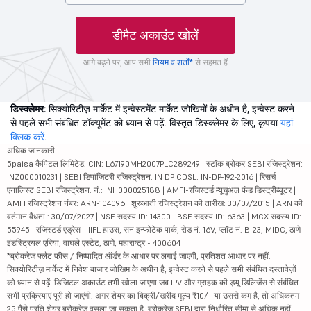
डीमैट अकाउंट खोलें
आगे बढ़ने पर, आप सभी
नियम व शर्तों*
से सहमत हैं
डिस्क्लेमर:
सिक्योरिटीज़ मार्केट में इन्वेस्टमेंट मार्केट जोखिमों के अधीन है, इन्वेस्ट करने
से पहले सभी संबंधित डॉक्यूमेंट को ध्यान से पढ़ें. विस्तृत डिस्क्लेमर के लिए, कृपया
यहां
क्लिक करें
.
अधिक जानकारी
5paisa कैपिटल लिमिटेड. CIN: L67190MH2007PLC289249 | स्टॉक ब्रोकर SEBI रजिस्ट्रेशन:
INZ000010231 | SEBI डिपॉजिटरी रजिस्ट्रेशन: IN DP CDSL: IN-DP-192-2016 | रिसर्च
एनालिस्ट SEBI रजिस्ट्रेशन. नं.: INH000025188 | AMFI-रजिस्टर्ड म्यूचुअल फंड डिस्ट्रीब्यूटर |
AMFI रजिस्ट्रेशन नंबर: ARN-104096 | शुरुआती रजिस्ट्रेशन की तारीख: 30/07/2015 | ARN की
वर्तमान वैधता : 30/07/2027 | NSE सदस्य ID: 14300 | BSE सदस्य ID: 6363 | MCX सदस्य ID:
55945 | रजिस्टर्ड एड्रेस - IIFL हाउस, सन इन्फोटेक पार्क, रोड नं. 16V, प्लॉट नं. B-23, MIDC, ठाणे
इंडस्ट्रियल एरिया, वाघले एस्टेट, ठाणे, महाराष्ट्र - 400604
*ब्रोकरेज फ्लैट फीस / निष्पादित ऑर्डर के आधार पर लगाई जाएगी, प्रतिशत आधार पर नहीं.
सिक्योरिटीज़ मार्केट में निवेश बाजार जोखिम के अधीन है, इन्वेस्ट करने से पहले सभी संबंधित दस्तावेज़ों
को ध्यान से पढ़ें. डिजिटल अकाउंट तभी खोला जाएगा जब IPV और ग्राहक की ड्यू डिलिजेंस से संबंधित
सभी प्रक्रियाएं पूरी हो जाएंगी. अगर शेयर का बिक्री/खरीद मूल्य ₹10/- या उससे कम है, तो अधिकतम
25 पैसे प्रति शेयर ब्रोकरेज वसूला जा सकता है. ब्रोकरेज SEBI द्वारा निर्धारित सीमा से अधिक नहीं