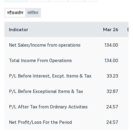
स्टैंडअलोन
समेकित
Indicator
Mar 26
De
Net Sales/Income from operations
134.00
1
Total Income From Operations
134.00
1
P/L Before Interest, Excpt. Items & Tax
33.23
2
P/L Before Exceptional Items & Tax
32.87
2
P/L After Tax from Ordinary Activities
24.57
Net Profit/Loss For the Period
24.57