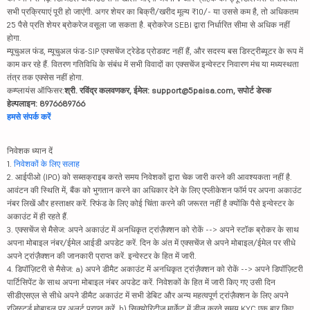
सभी प्रक्रियाएं पूरी हो जाएंगी. अगर शेयर का बिक्री/खरीद मूल्य ₹10/- या उससे कम है, तो अधिकतम
25 पैसे प्रति शेयर ब्रोकरेज वसूला जा सकता है. ब्रोकरेज SEBI द्वारा निर्धारित सीमा से अधिक नहीं
होगा.
म्यूचुअल फंड, म्यूचुअल फंड-SIP एक्सचेंज ट्रेडेड प्रोडक्ट नहीं हैं, और सदस्य बस डिस्ट्रीब्यूटर के रूप में
काम कर रहे हैं. वितरण गतिविधि के संबंध में सभी विवादों का एक्सचेंज इन्वेस्टर निवारण मंच या मध्यस्थता
तंत्र तक एक्सेस नहीं होगा.
कम्प्लायंस ऑफिसर:
श्री. रविंद्र कलवणकर, ईमेल: support@5paisa.com, सपोर्ट डेस्क
हेल्पलाइन: 8976689766
हमसे संपर्क करें
निवेशक ध्यान दें
1.
निवेशकों के लिए सलाह
2. आईपीओ (IPO) को सब्सक्राइब करते समय निवेशकों द्वारा चेक जारी करने की आवश्यकता नहीं है.
आवंटन की स्थिति में, बैंक को भुगतान करने का अधिकार देने के लिए एप्लीकेशन फॉर्म पर अपना अकाउंट
नंबर लिखें और हस्ताक्षर करें. रिफंड के लिए कोई चिंता करने की जरूरत नहीं है क्योंकि पैसे इन्वेस्टर के
अकाउंट में ही रहते हैं.
3. एक्सचेंज से मैसेज: अपने अकाउंट में अनधिकृत ट्रांज़ैक्शन को रोकें --> अपने स्टॉक ब्रोकर के साथ
अपना मोबाइल नंबर/ईमेल आईडी अपडेट करें. दिन के अंत में एक्सचेंज से अपने मोबाइल/ईमेल पर सीधे
अपने ट्रांज़ैक्शन की जानकारी प्राप्त करें. इन्वेस्टर के हित में जारी.
4. डिपॉज़िटरी से मैसेज: a) अपने डीमैट अकाउंट में अनधिकृत ट्रांज़ैक्शन को रोकें --> अपने डिपॉज़िटरी
पार्टिसिपेंट के साथ अपना मोबाइल नंबर अपडेट करें. निवेशकों के हित में जारी किए गए उसी दिन
सीडीएसएल से सीधे अपने डीमैट अकाउंट में सभी डेबिट और अन्य महत्वपूर्ण ट्रांज़ैक्शन के लिए अपने
रजिस्टर्ड मोबाइल पर अलर्ट प्राप्त करें. b) सिक्योरिटीज़ मार्केट में डील करते समय KYC एक बार किए