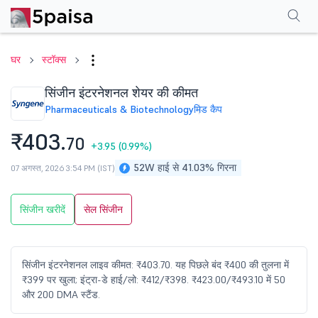
परफॉर्मेंस
फाइनेंशियल्स
तकनीकी
इवेंट
शेयरहोल्डिंग पैटर्न
अन्य
सामान्य प्रश्न
घर
स्टॉक्स
सिंजीन इंटरनेशनल शेयर की कीमत
Pharmaceuticals & Biotechnology
मिड कैप
₹403.
70
+3.95
(0.99%)
52W हाई से 41.03% गिरना
07 अगस्त, 2026 3:54 PM (IST)
सिंजीन खरीदें
सेल सिंजीन
सिंजीन इंटरनेशनल लाइव कीमत: ₹403.70. यह पिछले बंद ₹400 की तुलना में
₹399 पर खुला; इंट्रा-डे हाई/लो: ₹412/₹398. ₹423.00/₹493.10 में 50
और 200 DMA स्टैंड.