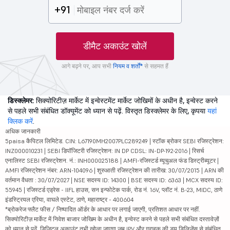
+91
डीमैट अकाउंट खोलें
आगे बढ़ने पर, आप सभी
नियम व शर्तों*
से सहमत हैं
डिस्क्लेमर:
सिक्योरिटीज़ मार्केट में इन्वेस्टमेंट मार्केट जोखिमों के अधीन है, इन्वेस्ट करने
से पहले सभी संबंधित डॉक्यूमेंट को ध्यान से पढ़ें. विस्तृत डिस्क्लेमर के लिए, कृपया
यहां
क्लिक करें
.
अधिक जानकारी
5paisa कैपिटल लिमिटेड. CIN: L67190MH2007PLC289249 | स्टॉक ब्रोकर SEBI रजिस्ट्रेशन:
INZ000010231 | SEBI डिपॉजिटरी रजिस्ट्रेशन: IN DP CDSL: IN-DP-192-2016 | रिसर्च
एनालिस्ट SEBI रजिस्ट्रेशन. नं.: INH000025188 | AMFI-रजिस्टर्ड म्यूचुअल फंड डिस्ट्रीब्यूटर |
AMFI रजिस्ट्रेशन नंबर: ARN-104096 | शुरुआती रजिस्ट्रेशन की तारीख: 30/07/2015 | ARN की
वर्तमान वैधता : 30/07/2027 | NSE सदस्य ID: 14300 | BSE सदस्य ID: 6363 | MCX सदस्य ID:
55945 | रजिस्टर्ड एड्रेस - IIFL हाउस, सन इन्फोटेक पार्क, रोड नं. 16V, प्लॉट नं. B-23, MIDC, ठाणे
इंडस्ट्रियल एरिया, वाघले एस्टेट, ठाणे, महाराष्ट्र - 400604
*ब्रोकरेज फ्लैट फीस / निष्पादित ऑर्डर के आधार पर लगाई जाएगी, प्रतिशत आधार पर नहीं.
सिक्योरिटीज़ मार्केट में निवेश बाजार जोखिम के अधीन है, इन्वेस्ट करने से पहले सभी संबंधित दस्तावेज़ों
को ध्यान से पढ़ें. डिजिटल अकाउंट तभी खोला जाएगा जब IPV और ग्राहक की ड्यू डिलिजेंस से संबंधित