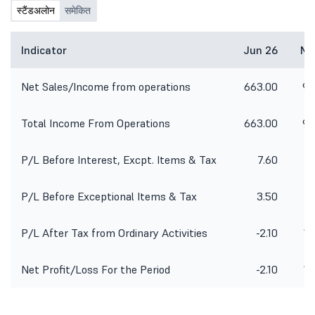
स्टैंडअलोन
समेकित
Indicator
Jun 26
Ma
Net Sales/Income from operations
663.00
96
Total Income From Operations
663.00
96
P/L Before Interest, Excpt. Items & Tax
7.60
21
P/L Before Exceptional Items & Tax
3.50
20
P/L After Tax from Ordinary Activities
-2.10
14
Net Profit/Loss For the Period
-2.10
14