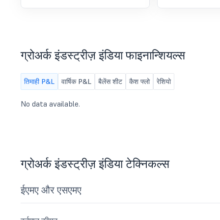
a) The Un-audited Standalone
Financial Results of the Company for
the Quarter ended June 30, 2026 and
Limited Review Report thereon; b)
Any other item.
ग्रोअर्क इंडस्ट्रीज़ इंडिया फाइनान्शियल्स
तिमाही P&L
वार्षिक P&L
बैलेंस शीट
कैश फ्लो
रेशियो
No data available.
ग्रोअर्क इंडस्ट्रीज़ इंडिया टेक्निकल्स
ईएमए और एसएमए