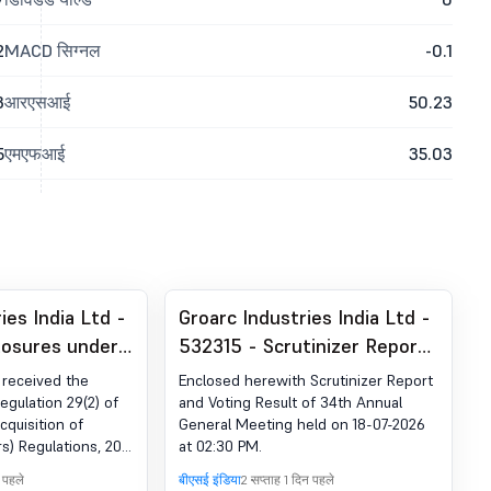
2
MACD सिग्नल
-0.1
3
आरएसआई
50.23
5
एमएफआई
35.03
ies India Ltd -
Groarc Industries India Ltd -
losures under
532315 - Scrutinizer Report
T) विनियम, 2011
And Voting Result Of 34Th
received the
Enclosed herewith Scrutinizer Report
AGM
egulation 29(2) of
and Voting Result of 34th Annual
cquisition of
General Meeting held on 18-07-2026
) Regulations, 2011
at 02:30 PM.
 पहले
बीएसई इंडिया
2 सप्ताह 1 दिन पहले