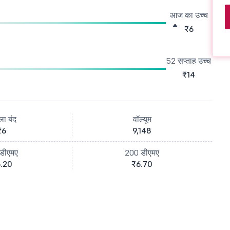
आज का उच्च
₹6
52 सप्ताह उच्च
₹14
ला बंद
वॉल्यूम
₹6
9,148
डीएमए
200 डीएमए
.20
₹6.70