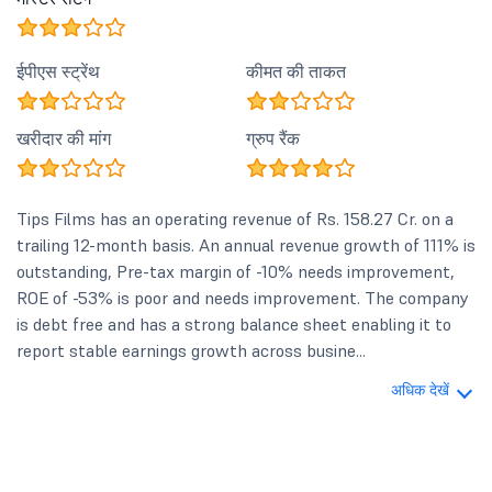
ईपीएस स्ट्रेंथ
कीमत की ताकत
खरीदार की मांग
ग्रुप रैंक
Tips Films has an operating revenue of Rs. 158.27 Cr. on a
trailing 12-month basis. An annual revenue growth of 111% is
outstanding, Pre-tax margin of -10% needs improvement,
ROE of -53% is poor and needs improvement. The company
is debt free and has a strong balance sheet enabling it to
report stable earnings growth across busine...
अधिक देखें