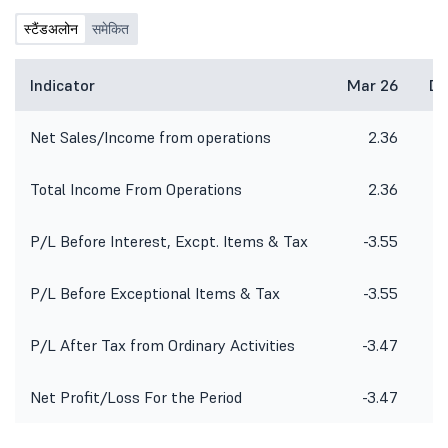
स्टैंडअलोन
समेकित
Indicator
Mar 26
De
Net Sales/Income from operations
2.36
Total Income From Operations
2.36
P/L Before Interest, Excpt. Items & Tax
-3.55
P/L Before Exceptional Items & Tax
-3.55
P/L After Tax from Ordinary Activities
-3.47
Net Profit/Loss For the Period
-3.47