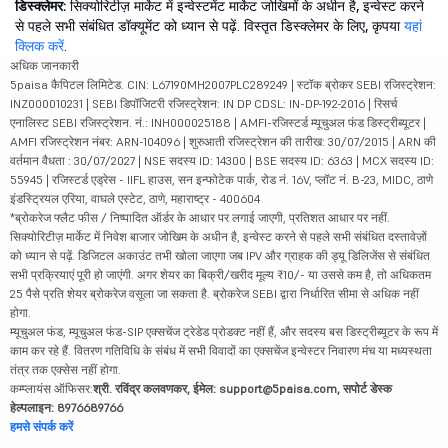
डिस्क्लेमर:
सिक्योरिटीज़ मार्केट में इन्वेस्टमेंट मार्केट जोखिमों के अधीन है, इन्वेस्ट करने
से पहले सभी संबंधित डॉक्यूमेंट को ध्यान से पढ़ें. विस्तृत डिस्क्लेमर के लिए, कृपया
यहां
क्लिक करें
.
अधिक जानकारी
5paisa कैपिटल लिमिटेड. CIN: L67190MH2007PLC289249 | स्टॉक ब्रोकर SEBI रजिस्ट्रेशन:
INZ000010231 | SEBI डिपॉजिटरी रजिस्ट्रेशन: IN DP CDSL: IN-DP-192-2016 | रिसर्च
एनालिस्ट SEBI रजिस्ट्रेशन. नं.: INH000025188 | AMFI-रजिस्टर्ड म्यूचुअल फंड डिस्ट्रीब्यूटर |
AMFI रजिस्ट्रेशन नंबर: ARN-104096 | शुरुआती रजिस्ट्रेशन की तारीख: 30/07/2015 | ARN की
वर्तमान वैधता : 30/07/2027 | NSE सदस्य ID: 14300 | BSE सदस्य ID: 6363 | MCX सदस्य ID:
55945 | रजिस्टर्ड एड्रेस - IIFL हाउस, सन इन्फोटेक पार्क, रोड नं. 16V, प्लॉट नं. B-23, MIDC, ठाणे
इंडस्ट्रियल एरिया, वाघले एस्टेट, ठाणे, महाराष्ट्र - 400604
*ब्रोकरेज फ्लैट फीस / निष्पादित ऑर्डर के आधार पर लगाई जाएगी, प्रतिशत आधार पर नहीं.
सिक्योरिटीज़ मार्केट में निवेश बाजार जोखिम के अधीन है, इन्वेस्ट करने से पहले सभी संबंधित दस्तावेज़ों
को ध्यान से पढ़ें. डिजिटल अकाउंट तभी खोला जाएगा जब IPV और ग्राहक की ड्यू डिलिजेंस से संबंधित
सभी प्रक्रियाएं पूरी हो जाएंगी. अगर शेयर का बिक्री/खरीद मूल्य ₹10/- या उससे कम है, तो अधिकतम
25 पैसे प्रति शेयर ब्रोकरेज वसूला जा सकता है. ब्रोकरेज SEBI द्वारा निर्धारित सीमा से अधिक नहीं
होगा.
म्यूचुअल फंड, म्यूचुअल फंड-SIP एक्सचेंज ट्रेडेड प्रोडक्ट नहीं हैं, और सदस्य बस डिस्ट्रीब्यूटर के रूप में
काम कर रहे हैं. वितरण गतिविधि के संबंध में सभी विवादों का एक्सचेंज इन्वेस्टर निवारण मंच या मध्यस्थता
तंत्र तक एक्सेस नहीं होगा.
कम्प्लायंस ऑफिसर:
श्री. रविंद्र कलवणकर, ईमेल: support@5paisa.com, सपोर्ट डेस्क
हेल्पलाइन: 8976689766
हमसे संपर्क करें