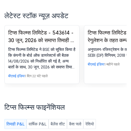
लेटेस्ट स्टॉक न्यूज़ अपडेट
टिप्स फिल्म्स लिमिटेड - 543614 -
टिप्स फिल्म्स लिमिटेड
30 जून, 2026 को समाप्त तिमाही के
रेगुलेशन के तहत कम्प्ल
लिए कंपनी के अनऑडिटेड
सर्टिफिकेट. SEBI (DP
टिप्स फिल्म्स लिमिटेड ने BSE को सूचित किया है
अनुपालन-रजिस्ट्रेशन के तहत 
स्टैंडअलोन फाइनेंशियल परिणामों के
2018 का 74(5)
कि कंपनी के बोर्ड ऑफ डायरेक्टर्स की बैठक
SEBI (DP) विनियम, 2018 का 
14/08/2026 को निर्धारित की गई है, अन्य
लिए बोर्ड मीटिंग की सूचना.
बीएसई इंडिया
1 महीने पहले
बातों के साथ, 30 जून, 2026 को समाप्त तिमाही
के लिए कंपनी के अनऑडिटेड स्टैंडअलोन
बीएसई इंडिया
1 दिन 22 घंटे पहले
फाइनेंशियल परिणामों पर विचार करने और मंजूरी
देने के लिए.
टिप्स फिल्म्स फाइनेंशियल
तिमाही P&L
वार्षिक P&L
बैलेंस शीट
कैश फ्लो
रेशियो