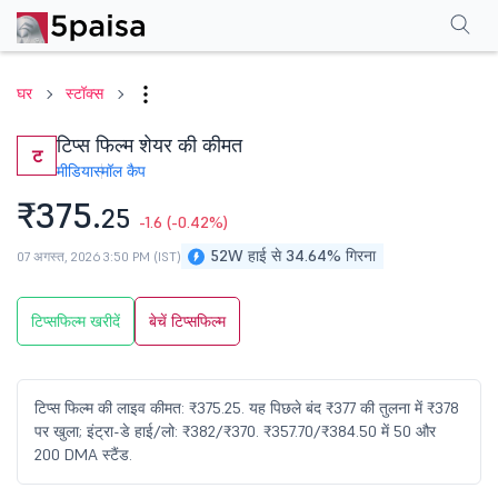
परफॉर्मेंस
फाइनेंशियल्स
तकनीकी
इवेंट
शेयरहोल्डिंग पैटर्न
अन्य
सामान्य प्रश्न
घर
स्टॉक्स
टिप्स फिल्म शेयर की कीमत
ट
मीडिया
स्मॉल कैप
₹375.
25
-1.6
(-0.42%)
52W हाई से 34.64% गिरना
07 अगस्त, 2026 3:50 PM (IST)
टिप्सफिल्म खरीदें
बेचें टिप्सफिल्म
टिप्स फिल्म की लाइव कीमत: ₹375.25. यह पिछले बंद ₹377 की तुलना में ₹378
पर खुला; इंट्रा-डे हाई/लो: ₹382/₹370. ₹357.70/₹384.50 में 50 और
200 DMA स्टैंड.