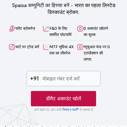
5paisa कम्युनिटी का हिस्सा बनें -
भारत का पहला लिस्टेड
डिस्काउंट ब्रोकर.
फ्लैट ब्रोकरेज
F&O के लिए
0 अकाउंट खोलने
समर्पित प्लेटफॉर्म
का शुल्क
चार्ट पर ट्रेड करें
MTF सुविधा 4X
म्यूचुअल फंड पर 0
तक का लीवरेज
ट्रांज़ैक्शन की
लागत
+91
डीमैट अकाउंट खोलें
आगे बढ़ने पर, आप सभी
नियम व शर्तों*
से सहमत हैं