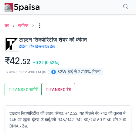
परफॉर्मेंस
फाइनेंशियल्स
तकनीकी
इवेंट
शेयरहोल्डिंग पैटर्न
अन्य
सामान्य प्रश्न
घर
स्टॉक्स
टाइटन सिक्योरिटीज़ शेयर की कीमत
बैंकिंग और वित्त
स्मॉल कैप
₹42.
52
+0.22
(0.52%)
52W हाई से 27.13% गिरना
07 अगस्त, 2026 4:00 PM (IST)
TITANSEC खरीदें
TITANSEC बेचें
टाइटन सिक्योरिटीज़ की लाइव कीमत: ₹42.52. यह पिछले बंद ₹42 की तुलना में
₹45 पर खुला; इंट्रा-डे हाई/लो: ₹45/₹42. ₹42.80/₹41.60 में 50 और 200
DMA स्टैंड.