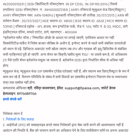
INZ000010231 | SEBI डिपॉजिटरी रजिस्ट्रेशन: IN DP CDSL: IN-DP-192-2016 | रिसर्च
एनालिस्ट SEBI रजिस्ट्रेशन. नं.: INH000025188 | AMFI-रजिस्टर्ड म्यूचुअल फंड डिस्ट्रीब्यूटर |
AMFI रजिस्ट्रेशन नंबर: ARN-104096 | शुरुआती रजिस्ट्रेशन की तारीख: 30/07/2015 | ARN की
वर्तमान वैधता : 30/07/2027 | NSE सदस्य ID: 14300 | BSE सदस्य ID: 6363 | MCX सदस्य ID:
55945 | रजिस्टर्ड एड्रेस - IIFL हाउस, सन इन्फोटेक पार्क, रोड नं. 16V, प्लॉट नं. B-23, MIDC, ठाणे
इंडस्ट्रियल एरिया, वाघले एस्टेट, ठाणे, महाराष्ट्र - 400604
*ब्रोकरेज फ्लैट फीस / निष्पादित ऑर्डर के आधार पर लगाई जाएगी, प्रतिशत आधार पर नहीं.
सिक्योरिटीज़ मार्केट में निवेश बाजार जोखिम के अधीन है, इन्वेस्ट करने से पहले सभी संबंधित दस्तावेज़ों
को ध्यान से पढ़ें. डिजिटल अकाउंट तभी खोला जाएगा जब IPV और ग्राहक की ड्यू डिलिजेंस से संबंधित
सभी प्रक्रियाएं पूरी हो जाएंगी. अगर शेयर का बिक्री/खरीद मूल्य ₹10/- या उससे कम है, तो अधिकतम
25 पैसे प्रति शेयर ब्रोकरेज वसूला जा सकता है. ब्रोकरेज SEBI द्वारा निर्धारित सीमा से अधिक नहीं
होगा.
म्यूचुअल फंड, म्यूचुअल फंड-SIP एक्सचेंज ट्रेडेड प्रोडक्ट नहीं हैं, और सदस्य बस डिस्ट्रीब्यूटर के रूप में
काम कर रहे हैं. वितरण गतिविधि के संबंध में सभी विवादों का एक्सचेंज इन्वेस्टर निवारण मंच या मध्यस्थता
तंत्र तक एक्सेस नहीं होगा.
कम्प्लायंस ऑफिसर:
श्री. रविंद्र कलवणकर, ईमेल: support@5paisa.com, सपोर्ट डेस्क
हेल्पलाइन: 8976689766
हमसे संपर्क करें
निवेशक ध्यान दें
1.
निवेशकों के लिए सलाह
2. आईपीओ (IPO) को सब्सक्राइब करते समय निवेशकों द्वारा चेक जारी करने की आवश्यकता नहीं है.
आवंटन की स्थिति में, बैंक को भुगतान करने का अधिकार देने के लिए एप्लीकेशन फॉर्म पर अपना अकाउंट