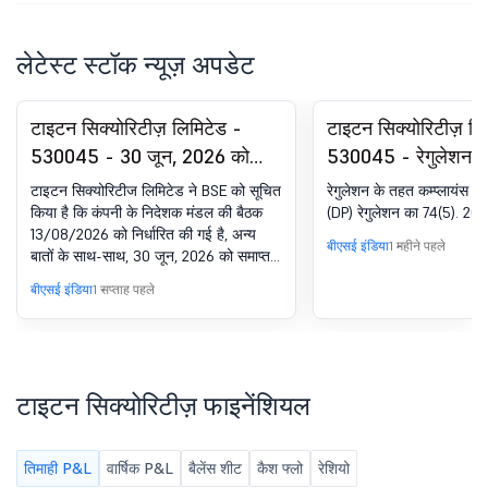
लेटेस्ट स्टॉक न्यूज़ अपडेट
टाइटन सिक्योरिटीज़ लिमिटेड -
टाइटन सिक्योरिटीज़ लि
530045 - 30 जून, 2026 को
530045 - रेगुलेशन क
समाप्त तिमाही के लिए अनऑडिटेड
अनुपालन-सर्टिफिकेट.
टाइटन सिक्योरिटीज लिमिटेड ने BSE को सूचित
रेगुलेशन के तहत कम्प्लायंस सर
फाइनेंशियल परिणामों पर विचार करने
विनियम, 2018 का 74(
किया है कि कंपनी के निदेशक मंडल की बैठक
(DP) रेगुलेशन का 74(5). 201
13/08/2026 को निर्धारित की गई है, अन्य
और अप्रूवल के लिए बोर्ड मीटिंग की
बीएसई इंडिया
1 महीने पहले
बातों के साथ-साथ, 30 जून, 2026 को समाप्त
सूचना.
तिमाही के लिए अनऑडिटेड फाइनेंशियल
बीएसई इंडिया
1 सप्ताह पहले
परिणामों (स्टैंडअलोन और कंसोलिडेटेड) पर
विचार करने और मंजूरी देने के लिए.
टाइटन सिक्योरिटीज़ फाइनेंशियल
तिमाही P&L
वार्षिक P&L
बैलेंस शीट
कैश फ्लो
रेशियो