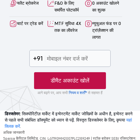
फ्लैट ब्रोकरेज
F&O के लिए
0 अकाउंट खोलने
समर्पित प्लेटफॉर्म
का शुल्क
चार्ट पर ट्रेड करें
MTF सुविधा 4X
म्यूचुअल फंड पर 0
तक का लीवरेज
ट्रांज़ैक्शन की
लागत
+91
डीमैट अकाउंट खोलें
आगे बढ़ने पर, आप सभी
नियम व शर्तों*
से सहमत हैं
डिस्क्लेमर:
सिक्योरिटीज़ मार्केट में इन्वेस्टमेंट मार्केट जोखिमों के अधीन है, इन्वेस्ट करने
से पहले सभी संबंधित डॉक्यूमेंट को ध्यान से पढ़ें. विस्तृत डिस्क्लेमर के लिए, कृपया
यहां
क्लिक करें
.
अधिक जानकारी
5paisa कैपिटल लिमिटेड. CIN: L67190MH2007PLC289249 | स्टॉक ब्रोकर SEBI रजिस्ट्रेशन: