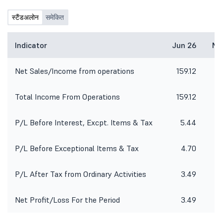
स्टैंडअलोन
समेकित
Indicator
Jun 26
Ma
Net Sales/Income from operations
159.12
1
Total Income From Operations
159.12
1
P/L Before Interest, Excpt. Items & Tax
5.44
P/L Before Exceptional Items & Tax
4.70
P/L After Tax from Ordinary Activities
3.49
Net Profit/Loss For the Period
3.49