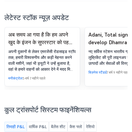
लेटेस्ट स्टॉक न्यूज़ अपडेट
अब समय आ गया है कि हम अपने
Adani, Total sign 
खुद के इंजन के सुपरस्टार को पहचानें
develop Dhamra 
और उनकी सराहना करें
project, fuel reta
अपनी दुकानों से लेकर एमरजेंसी रोडसाइड स्टॉप
नए सर्विस स्टेशन भारतीय ग्राह
तक, हमारी विश्वसनीय और कड़ी मेहनत करने
लुब्रिकेंट की पूरी लाइनअप क
वाली मशीनें, जहां भी ड्यूटी ने उन्हें बुलाया है,
उत्पादों और सेवाओं की विस्तृत र
वहां से हमारे वाहनों को आकार देने में मदद मिली
बिज़नेस स्टैंडर्ड
7 वर्ष 9 महीने पहले
है. अब समय आ गया है इन टोटल क्वार्टज़ इंजन
मनीकंट्रोल
5 वर्ष 7 महीने पहले
के सुपरस्टार के प्रयासों का जश्न मनाने का.
कुल ट्रांसपोर्ट सिस्टम फाइनेंशियल्स
तिमाही P&L
वार्षिक P&L
बैलेंस शीट
कैश फ्लो
रेशियो