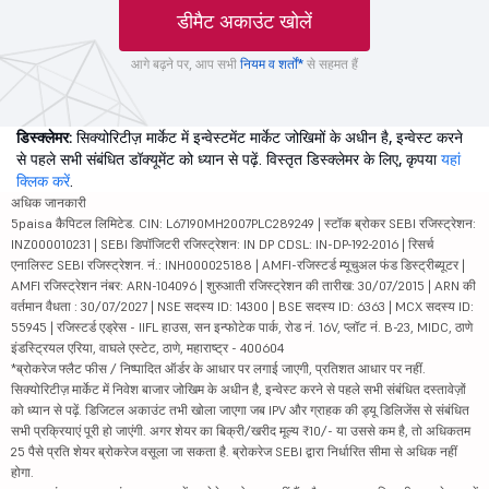
डीमैट अकाउंट खोलें
आगे बढ़ने पर, आप सभी
नियम व शर्तों*
से सहमत हैं
डिस्क्लेमर:
सिक्योरिटीज़ मार्केट में इन्वेस्टमेंट मार्केट जोखिमों के अधीन है, इन्वेस्ट करने
से पहले सभी संबंधित डॉक्यूमेंट को ध्यान से पढ़ें. विस्तृत डिस्क्लेमर के लिए, कृपया
यहां
क्लिक करें
.
अधिक जानकारी
5paisa कैपिटल लिमिटेड. CIN: L67190MH2007PLC289249 | स्टॉक ब्रोकर SEBI रजिस्ट्रेशन:
INZ000010231 | SEBI डिपॉजिटरी रजिस्ट्रेशन: IN DP CDSL: IN-DP-192-2016 | रिसर्च
एनालिस्ट SEBI रजिस्ट्रेशन. नं.: INH000025188 | AMFI-रजिस्टर्ड म्यूचुअल फंड डिस्ट्रीब्यूटर |
AMFI रजिस्ट्रेशन नंबर: ARN-104096 | शुरुआती रजिस्ट्रेशन की तारीख: 30/07/2015 | ARN की
वर्तमान वैधता : 30/07/2027 | NSE सदस्य ID: 14300 | BSE सदस्य ID: 6363 | MCX सदस्य ID:
55945 | रजिस्टर्ड एड्रेस - IIFL हाउस, सन इन्फोटेक पार्क, रोड नं. 16V, प्लॉट नं. B-23, MIDC, ठाणे
इंडस्ट्रियल एरिया, वाघले एस्टेट, ठाणे, महाराष्ट्र - 400604
*ब्रोकरेज फ्लैट फीस / निष्पादित ऑर्डर के आधार पर लगाई जाएगी, प्रतिशत आधार पर नहीं.
सिक्योरिटीज़ मार्केट में निवेश बाजार जोखिम के अधीन है, इन्वेस्ट करने से पहले सभी संबंधित दस्तावेज़ों
को ध्यान से पढ़ें. डिजिटल अकाउंट तभी खोला जाएगा जब IPV और ग्राहक की ड्यू डिलिजेंस से संबंधित
सभी प्रक्रियाएं पूरी हो जाएंगी. अगर शेयर का बिक्री/खरीद मूल्य ₹10/- या उससे कम है, तो अधिकतम
25 पैसे प्रति शेयर ब्रोकरेज वसूला जा सकता है. ब्रोकरेज SEBI द्वारा निर्धारित सीमा से अधिक नहीं
होगा.