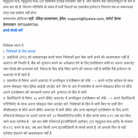
म्यूचुअल फंड, म्यूचुअल फंड-SIP एक्सचेंज ट्रेडेड प्रोडक्ट नहीं हैं, और सदस्य बस डिस्ट्रीब्यूटर के रूप में
काम कर रहे हैं. वितरण गतिविधि के संबंध में सभी विवादों का एक्सचेंज इन्वेस्टर निवारण मंच या मध्यस्थता
तंत्र तक एक्सेस नहीं होगा.
कम्प्लायंस ऑफिसर:
श्री. रविंद्र कलवणकर, ईमेल: support@5paisa.com, सपोर्ट डेस्क
हेल्पलाइन: 8976689766
हमसे संपर्क करें
निवेशक ध्यान दें
1.
निवेशकों के लिए सलाह
2. आईपीओ (IPO) को सब्सक्राइब करते समय निवेशकों द्वारा चेक जारी करने की आवश्यकता नहीं है.
आवंटन की स्थिति में, बैंक को भुगतान करने का अधिकार देने के लिए एप्लीकेशन फॉर्म पर अपना अकाउंट
नंबर लिखें और हस्ताक्षर करें. रिफंड के लिए कोई चिंता करने की जरूरत नहीं है क्योंकि पैसे इन्वेस्टर के
अकाउंट में ही रहते हैं.
3. एक्सचेंज से मैसेज: अपने अकाउंट में अनधिकृत ट्रांज़ैक्शन को रोकें --> अपने स्टॉक ब्रोकर के साथ
अपना मोबाइल नंबर/ईमेल आईडी अपडेट करें. दिन के अंत में एक्सचेंज से अपने मोबाइल/ईमेल पर सीधे
अपने ट्रांज़ैक्शन की जानकारी प्राप्त करें. इन्वेस्टर के हित में जारी.
4. डिपॉज़िटरी से मैसेज: a) अपने डीमैट अकाउंट में अनधिकृत ट्रांज़ैक्शन को रोकें --> अपने डिपॉज़िटरी
पार्टिसिपेंट के साथ अपना मोबाइल नंबर अपडेट करें. निवेशकों के हित में जारी किए गए उसी दिन
सीडीएसएल से सीधे अपने डीमैट अकाउंट में सभी डेबिट और अन्य महत्वपूर्ण ट्रांज़ैक्शन के लिए अपने
रजिस्टर्ड मोबाइल पर अलर्ट प्राप्त करें. b) सिक्योरिटीज़ मार्केट में डील करते समय KYC एक बार किए
जाने वाला प्रोसेस है - एक बार सेबी रजिस्टर्ड इंटरमीडियरी (ब्रोकर, DP, म्यूचुअल फंड आदि) के माध्यम
से KYC करने के बाद, जब आप किसी अन्य इंटरमीडियरी से संपर्क करते हैं, तो आपको फिर से यही
प्रोसेस दोहराने की आवश्यकता नहीं है.