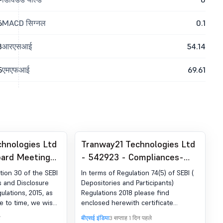
6
MACD सिग्नल
0.1
3
आरएसआई
54.14
5
एमएफआई
69.61
hnologies Ltd
Tranway21 Technologies Ltd
oard Meeting
- 542923 - Compliances-
Outcome Of
Certificate under Reg. SEBI
tion 30 of the SEBI
In terms of Regulation 74(5) of SEBI (
g
(DP) विनियम, 2018 का 74(5)
ns and Disclosure
Depositories and Participants)
lations, 2015, as
Regulations 2018 please find
 to time, we wish
enclosed herewith certificate
t based on the
received from BgSE Financials Limited
े
बीएसई इंडिया
3 सप्ताह 1 दिन पहले
f the Nomination
the RTA of the company for the