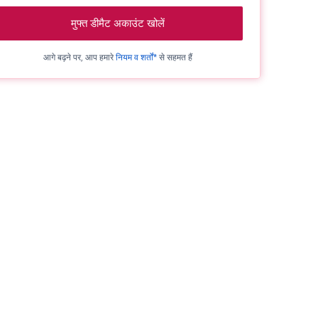
मुफ्त डीमैट अकाउंट खोलें
आगे बढ़ने पर, आप हमारे
नियम व शर्तों*
से सहमत हैं