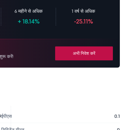
6 महीने से अधिक
1 वर्ष से अधिक
+
18.14%
-25.11%
अभी निवेश करें
रू करें!
9
ईपीएस
0.1
-
डिविडेंड यील्ड
0