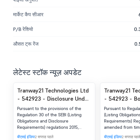
मार्केट कैप सीआर
P/B रेशियो
0.
औसत ट्रू रेंज
0.
लेटेस्ट स्टॉक न्यूज़ अपडेट
Tranway21 Technologies Ltd
Tranway21 Tec
- 542923 - Disclosure Under
- 542923 - B
Regulation 30 Of The SEBI
Outcome for 
Pursuant to the provisions of the
Pursuant to Regula
(Listing Obligations And
Board Meetin
Regulation 30 of the SEBI (Listing
(Listing Obligatio
Obligations and Disclosure
Requirements) Regu
Disclosure Requirements)
Requirements) regulations 2015,
amended from time
Regulations, 2015, For Re-
based on the recommendations of
to inform you tha
बीएसई इंडिया
2 सप्ताह पहले
बीएसई इंडिया
2 सप्ताह पहल
Appointment Of The
NRC committee the board directors
recommendation o