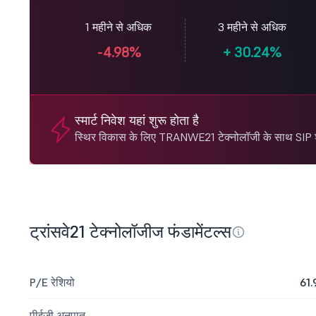
1 महीने से अधिक
3 महीने से अधिक
-4.98%
+
30.24%
स्मार्ट निवेश यहां शुरू होता है
स्थिर विकास के लिए TRANWE21 टेक्नोलॉजी के साथ SIP शु
ट्रांसवे21 टेक्नोलॉजीज फंडामेंटल्स
P/E रेशियो
61.
पीईजी अनुपात