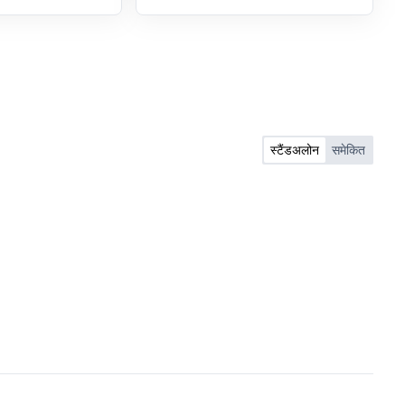
 Committee, the
quarter ended 30th June 2026
 of 'M/s Tranway21
ted ('the Company')
eld today i.e. on
026 at the
 of the Company
nsidered and
wing matters: 1. Re-
स्टैंडअलोन
समेकित
. Kalavathy Bylappa
s the Chairman and
r of the Company
Five Years with
uly 2026 to 23rd
appointment of Mr.
2954) as the Whole
the Company for the
rs with effect from
3rd July, 2031.
ementioned re-
 be subject to the
embers at the
neral Meeting of