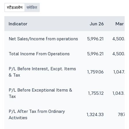
स्टैंडअलोन
समेकित
Indicator
Jun 26
Mar 2
Net Sales/Income from operations
5,996.21
4,500.5
Total Income From Operations
5,996.21
4,500.5
P/L Before Interest, Excpt. Items
1,759.06
1,047.7
& Tax
P/L Before Exceptional Items &
1,755.12
1,043.4
Tax
P/L After Tax from Ordinary
1,324.33
787.9
Activities