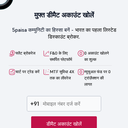
मुफ्त डीमैट अकाउंट खोलें
5paisa कम्युनिटी का हिस्सा बनें -
भारत का पहला लिस्टेड
डिस्काउंट ब्रोकर.
फ्लैट ब्रोकरेज
F&O के लिए
0 अकाउंट खोलने
समर्पित प्लेटफॉर्म
का शुल्क
चार्ट पर ट्रेड करें
MTF सुविधा 4X
म्यूचुअल फंड पर 0
तक का लीवरेज
ट्रांज़ैक्शन की
लागत
+91
डीमैट अकाउंट खोलें