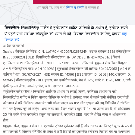
आगे बढ़ने पर, आप सभी
नियम व शर्तों*
से सहमत हैं
डिस्क्लेमर:
सिक्योरिटीज़ मार्केट में इन्वेस्टमेंट मार्केट जोखिमों के अधीन है, इन्वेस्ट करने
से पहले सभी संबंधित डॉक्यूमेंट को ध्यान से पढ़ें. विस्तृत डिस्क्लेमर के लिए, कृपया
यहां
क्लिक करें
.
अधिक जानकारी
5paisa कैपिटल लिमिटेड. CIN: L67190MH2007PLC289249 | स्टॉक ब्रोकर SEBI रजिस्ट्रेशन:
INZ000010231 | SEBI डिपॉजिटरी रजिस्ट्रेशन: IN DP CDSL: IN-DP-192-2016 | रिसर्च
एनालिस्ट SEBI रजिस्ट्रेशन. नं.: INH000025188 | AMFI-रजिस्टर्ड म्यूचुअल फंड डिस्ट्रीब्यूटर |
AMFI रजिस्ट्रेशन नंबर: ARN-104096 | शुरुआती रजिस्ट्रेशन की तारीख: 30/07/2015 | ARN की
वर्तमान वैधता : 30/07/2027 | NSE सदस्य ID: 14300 | BSE सदस्य ID: 6363 | MCX सदस्य ID:
55945 | रजिस्टर्ड एड्रेस - IIFL हाउस, सन इन्फोटेक पार्क, रोड नं. 16V, प्लॉट नं. B-23, MIDC, ठाणे
इंडस्ट्रियल एरिया, वाघले एस्टेट, ठाणे, महाराष्ट्र - 400604
*ब्रोकरेज फ्लैट फीस / निष्पादित ऑर्डर के आधार पर लगाई जाएगी, प्रतिशत आधार पर नहीं.
सिक्योरिटीज़ मार्केट में निवेश बाजार जोखिम के अधीन है, इन्वेस्ट करने से पहले सभी संबंधित दस्तावेज़ों
को ध्यान से पढ़ें. डिजिटल अकाउंट तभी खोला जाएगा जब IPV और ग्राहक की ड्यू डिलिजेंस से संबंधित
सभी प्रक्रियाएं पूरी हो जाएंगी. अगर शेयर का बिक्री/खरीद मूल्य ₹10/- या उससे कम है, तो अधिकतम
25 पैसे प्रति शेयर ब्रोकरेज वसूला जा सकता है. ब्रोकरेज SEBI द्वारा निर्धारित सीमा से अधिक नहीं
होगा.
म्यूचुअल फंड, म्यूचुअल फंड-SIP एक्सचेंज ट्रेडेड प्रोडक्ट नहीं हैं, और सदस्य बस डिस्ट्रीब्यूटर के रूप में
काम कर रहे हैं. वितरण गतिविधि के संबंध में सभी विवादों का एक्सचेंज इन्वेस्टर निवारण मंच या मध्यस्थता