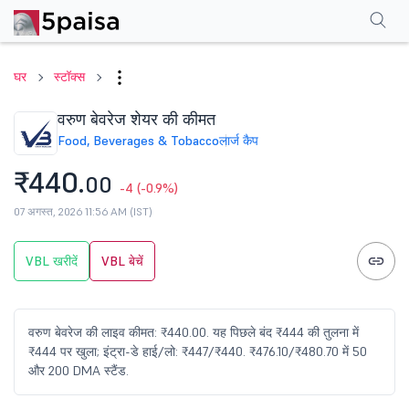
परफॉर्मेंस
फाइनेंशियल्स
तकनीकी
इवेंट
एफएनओ
शेयरहोल्डिंग पैटर्न
अन्य
सामान्य प्र
घर
स्टॉक्स
वरुण बेवरेज शेयर की कीमत
Food, Beverages & Tobacco
लार्ज कैप
₹440.
00
-4
(-0.9%)
07 अगस्त, 2026 11:56 AM (IST)
VBL खरीदें
VBL बेचें
वरुण बेवरेज की लाइव कीमत: ₹440.00. यह पिछले बंद ₹444 की तुलना में
₹444 पर खुला; इंट्रा-डे हाई/लो: ₹447/₹440. ₹476.10/₹480.70 में 50
और 200 DMA स्टैंड.