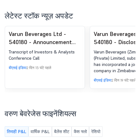
लेटेस्ट स्टॉक न्यूज़ अपडेट
Varun Beverages Ltd -
Varun Beverages 
540180 - Announcement
540180 - Disclosu
under Regulation 30
Regulation 30 Of 
Transcript of Investors & Analysts
Varun Beverages (Zimb
(LODR)-Earnings Call
(Listing Obligatio
Conference Call
(Private) Limited, subsi
has incorporated a join
Transcript
Disclosure Requir
बीएसई इंडिया
2 दिन 15 घंटे पहले
company in Zimbabwe as
Regulations, 2015
in enclosed intimation.
बीएसई इंडिया
2 दिन 19 घंटे पहले
वरुण बेवरेजेस फाइनेंशियल्स
तिमाही P&L
वार्षिक P&L
बैलेंस शीट
कैश फ्लो
रेशियो