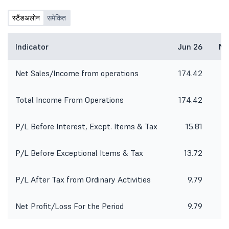
स्टैंडअलोन
समेकित
Indicator
Jun 26
Ma
Net Sales/Income from operations
174.42
1
Total Income From Operations
174.42
1
P/L Before Interest, Excpt. Items & Tax
15.81
P/L Before Exceptional Items & Tax
13.72
P/L After Tax from Ordinary Activities
9.79
Net Profit/Loss For the Period
9.79