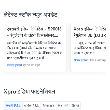
लेटेस्ट स्टॉक न्यूज़ अपडेट
एक्सप्रो इंडिया लिमिटेड - 590013
Xpro इंडिया लिमिटेड
- रेगुलेशन के तहत डिस्क्लोज़र.
रेगुलेशन 30 (LODR) 
SEBI (SAST) विनियम, 2011 का
घोषणा - न्यूज़पेपर पब्
एक्सचेंज को आईपीआरओ कैपिटल लिमिटेड के
30 जून, 2026 को समाप्त तिमा
29(2)
लिए SEBI (शेयरों और टेकओवर का पर्याप्त
अनऑडिटेड फाइनेंशियल परिणामों
अधिग्रहण) विनियम, 2011 के विनियम 29(2) के
अखबार प्रकाशन
तहत प्रकटीकरण प्राप्त हुआ है
बीएसई इंडिया
6 दिन 16 घंटे पहले
बीएसई इंडिया
1 दिन 18 घंटे पहले
Xpro इंडिया फाइनेंशियल
तिमाही P&L
वार्षिक P&L
बैलेंस शीट
कैश फ्लो
रेशियो