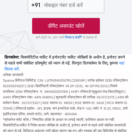
+91
डीमैट अकाउंट खोलें
आगे बढ़ने पर, आप सभी
नियम व शर्तों*
से सहमत हैं
डिस्क्लेमर:
सिक्योरिटीज़ मार्केट में इन्वेस्टमेंट मार्केट जोखिमों के अधीन है, इन्वेस्ट करने
से पहले सभी संबंधित डॉक्यूमेंट को ध्यान से पढ़ें. विस्तृत डिस्क्लेमर के लिए, कृपया
यहां
क्लिक करें
.
अधिक जानकारी
5paisa कैपिटल लिमिटेड. CIN: L67190MH2007PLC289249 | स्टॉक ब्रोकर SEBI रजिस्ट्रेशन:
INZ000010231 | SEBI डिपॉजिटरी रजिस्ट्रेशन: IN DP CDSL: IN-DP-192-2016 | रिसर्च
एनालिस्ट SEBI रजिस्ट्रेशन. नं.: INH000025188 | AMFI-रजिस्टर्ड म्यूचुअल फंड डिस्ट्रीब्यूटर |
AMFI रजिस्ट्रेशन नंबर: ARN-104096 | शुरुआती रजिस्ट्रेशन की तारीख: 30/07/2015 | ARN की
वर्तमान वैधता : 30/07/2027 | NSE सदस्य ID: 14300 | BSE सदस्य ID: 6363 | MCX सदस्य ID:
55945 | रजिस्टर्ड एड्रेस - IIFL हाउस, सन इन्फोटेक पार्क, रोड नं. 16V, प्लॉट नं. B-23, MIDC, ठाणे
इंडस्ट्रियल एरिया, वाघले एस्टेट, ठाणे, महाराष्ट्र - 400604
*ब्रोकरेज फ्लैट फीस / निष्पादित ऑर्डर के आधार पर लगाई जाएगी, प्रतिशत आधार पर नहीं.
सिक्योरिटीज़ मार्केट में निवेश बाजार जोखिम के अधीन है, इन्वेस्ट करने से पहले सभी संबंधित दस्तावेज़ों
को ध्यान से पढ़ें. डिजिटल अकाउंट तभी खोला जाएगा जब IPV और ग्राहक की ड्यू डिलिजेंस से संबंधित