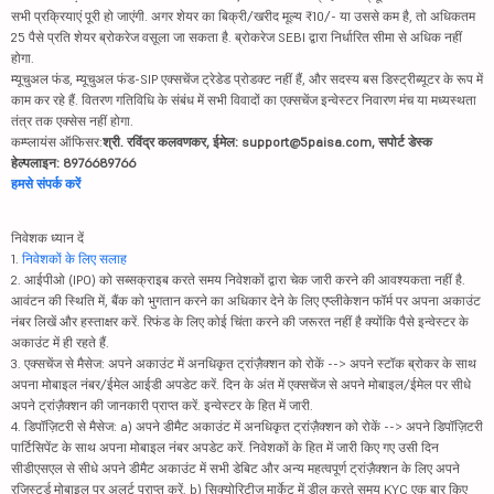
सभी प्रक्रियाएं पूरी हो जाएंगी. अगर शेयर का बिक्री/खरीद मूल्य ₹10/- या उससे कम है, तो अधिकतम
25 पैसे प्रति शेयर ब्रोकरेज वसूला जा सकता है. ब्रोकरेज SEBI द्वारा निर्धारित सीमा से अधिक नहीं
होगा.
म्यूचुअल फंड, म्यूचुअल फंड-SIP एक्सचेंज ट्रेडेड प्रोडक्ट नहीं हैं, और सदस्य बस डिस्ट्रीब्यूटर के रूप में
काम कर रहे हैं. वितरण गतिविधि के संबंध में सभी विवादों का एक्सचेंज इन्वेस्टर निवारण मंच या मध्यस्थता
तंत्र तक एक्सेस नहीं होगा.
कम्प्लायंस ऑफिसर:
श्री. रविंद्र कलवणकर, ईमेल: support@5paisa.com, सपोर्ट डेस्क
हेल्पलाइन: 8976689766
हमसे संपर्क करें
निवेशक ध्यान दें
1.
निवेशकों के लिए सलाह
2. आईपीओ (IPO) को सब्सक्राइब करते समय निवेशकों द्वारा चेक जारी करने की आवश्यकता नहीं है.
आवंटन की स्थिति में, बैंक को भुगतान करने का अधिकार देने के लिए एप्लीकेशन फॉर्म पर अपना अकाउंट
नंबर लिखें और हस्ताक्षर करें. रिफंड के लिए कोई चिंता करने की जरूरत नहीं है क्योंकि पैसे इन्वेस्टर के
अकाउंट में ही रहते हैं.
3. एक्सचेंज से मैसेज: अपने अकाउंट में अनधिकृत ट्रांज़ैक्शन को रोकें --> अपने स्टॉक ब्रोकर के साथ
अपना मोबाइल नंबर/ईमेल आईडी अपडेट करें. दिन के अंत में एक्सचेंज से अपने मोबाइल/ईमेल पर सीधे
अपने ट्रांज़ैक्शन की जानकारी प्राप्त करें. इन्वेस्टर के हित में जारी.
4. डिपॉज़िटरी से मैसेज: a) अपने डीमैट अकाउंट में अनधिकृत ट्रांज़ैक्शन को रोकें --> अपने डिपॉज़िटरी
पार्टिसिपेंट के साथ अपना मोबाइल नंबर अपडेट करें. निवेशकों के हित में जारी किए गए उसी दिन
सीडीएसएल से सीधे अपने डीमैट अकाउंट में सभी डेबिट और अन्य महत्वपूर्ण ट्रांज़ैक्शन के लिए अपने
रजिस्टर्ड मोबाइल पर अलर्ट प्राप्त करें. b) सिक्योरिटीज़ मार्केट में डील करते समय KYC एक बार किए