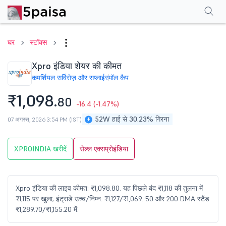
परफॉर्मेंस
फाइनेंशियल्स
तकनीकी
इवेंट
शेयरहोल्डिंग पैटर्न
अन्य
सामान्य प्रश्न
घर
स्टॉक्स
Xpro इंडिया शेयर की कीमत
कमर्शियल सर्विसेज़ और सप्लाई
स्मॉल कैप
₹1,098.
80
-16.4
(-1.47%)
52W हाई से 30.23% गिरना
07 अगस्त, 2026 3:54 PM (IST)
XPROINDIA खरीदें
सेल्ल एक्सप्रोइंडिया
Xpro इंडिया की लाइव कीमत: ₹1,098.80. यह पिछले बंद ₹1,118 की तुलना में
₹1,115 पर खुला; इंट्राडे उच्च/निम्न: ₹1,127/₹1,069. 50 और 200 DMA स्टैंड
₹1,289.70/₹1,155.20 में.