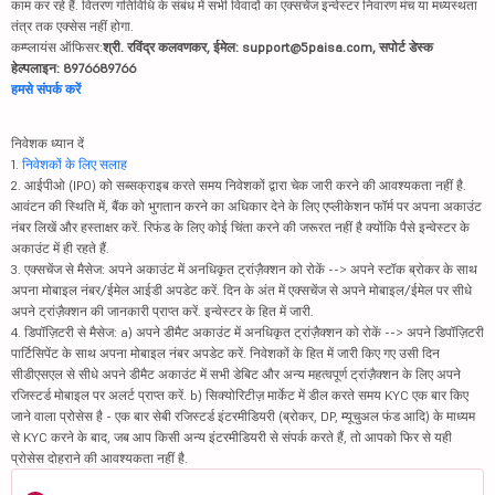
काम कर रहे हैं. वितरण गतिविधि के संबंध में सभी विवादों का एक्सचेंज इन्वेस्टर निवारण मंच या मध्यस्थता
तंत्र तक एक्सेस नहीं होगा.
कम्प्लायंस ऑफिसर:
श्री. रविंद्र कलवणकर, ईमेल: support@5paisa.com, सपोर्ट डेस्क
हेल्पलाइन: 8976689766
हमसे संपर्क करें
निवेशक ध्यान दें
1.
निवेशकों के लिए सलाह
2. आईपीओ (IPO) को सब्सक्राइब करते समय निवेशकों द्वारा चेक जारी करने की आवश्यकता नहीं है.
आवंटन की स्थिति में, बैंक को भुगतान करने का अधिकार देने के लिए एप्लीकेशन फॉर्म पर अपना अकाउंट
नंबर लिखें और हस्ताक्षर करें. रिफंड के लिए कोई चिंता करने की जरूरत नहीं है क्योंकि पैसे इन्वेस्टर के
अकाउंट में ही रहते हैं.
3. एक्सचेंज से मैसेज: अपने अकाउंट में अनधिकृत ट्रांज़ैक्शन को रोकें --> अपने स्टॉक ब्रोकर के साथ
अपना मोबाइल नंबर/ईमेल आईडी अपडेट करें. दिन के अंत में एक्सचेंज से अपने मोबाइल/ईमेल पर सीधे
अपने ट्रांज़ैक्शन की जानकारी प्राप्त करें. इन्वेस्टर के हित में जारी.
4. डिपॉज़िटरी से मैसेज: a) अपने डीमैट अकाउंट में अनधिकृत ट्रांज़ैक्शन को रोकें --> अपने डिपॉज़िटरी
पार्टिसिपेंट के साथ अपना मोबाइल नंबर अपडेट करें. निवेशकों के हित में जारी किए गए उसी दिन
सीडीएसएल से सीधे अपने डीमैट अकाउंट में सभी डेबिट और अन्य महत्वपूर्ण ट्रांज़ैक्शन के लिए अपने
रजिस्टर्ड मोबाइल पर अलर्ट प्राप्त करें. b) सिक्योरिटीज़ मार्केट में डील करते समय KYC एक बार किए
जाने वाला प्रोसेस है - एक बार सेबी रजिस्टर्ड इंटरमीडियरी (ब्रोकर, DP, म्यूचुअल फंड आदि) के माध्यम
से KYC करने के बाद, जब आप किसी अन्य इंटरमीडियरी से संपर्क करते हैं, तो आपको फिर से यही
प्रोसेस दोहराने की आवश्यकता नहीं है.