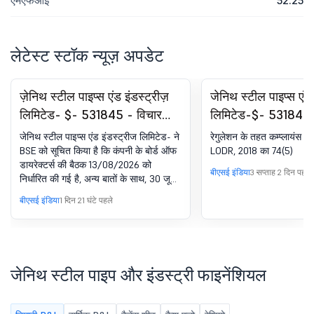
एमएफआई
52.25
लेटेस्ट स्टॉक न्यूज़ अपडेट
ज़ेनिथ स्टील पाइप्स एंड इंडस्ट्रीज़
जेनिथ स्टील पाइप्स एंड
लिमिटेड- $- 531845 - विचार
लिमिटेड-$- 531845
करने और अप्रूव करने के लिए बोर्ड
रजिस्ट्रेशन के तहत कम्
जेनिथ स्टील पाइप्स एंड इंडस्ट्रीज लिमिटेड- ने
रेगुलेशन के तहत कम्प्लायंस सर
मीटिंग की सूचना: 30 जून, 2026 को
सर्टिफिकेट. SEBI (DP
BSE को सूचित किया है कि कंपनी के बोर्ड ऑफ
LODR, 2018 का 74(5)
डायरेक्टर्स की बैठक 13/08/2026 को
समाप्त तिमाही के लिए कंपनी के
2018 का 74(5)
बीएसई इंडिया
3 सप्ताह 2 दिन पहले
निर्धारित की गई है, अन्य बातों के साथ, 30 जून,
अनऑडिटेड स्टैंडअलोन और
2026 को समाप्त तिमाही के लिए कंपनी के
बीएसई इंडिया
1 दिन 21 घंटे पहले
कंसोलिडेटेड फाइनेंशियल परिणाम
अनऑडिटेड स्टैंडअलोन और कंसोलिडेटेड
फाइनेंशियल परिणामों पर विचार करने और मंजूरी
देने के लिए
जेनिथ स्टील पाइप और इंडस्ट्री फाइनेंशियल