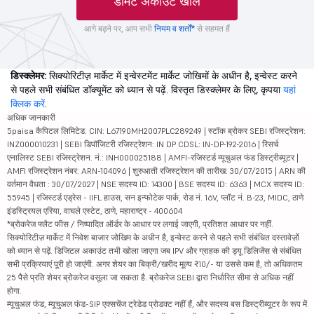
डीमैट अकाउंट खोलें
आगे बढ़ने पर, आप सभी
नियम व शर्तों*
से सहमत हैं
डिस्क्लेमर:
सिक्योरिटीज़ मार्केट में इन्वेस्टमेंट मार्केट जोखिमों के अधीन है, इन्वेस्ट करने
से पहले सभी संबंधित डॉक्यूमेंट को ध्यान से पढ़ें. विस्तृत डिस्क्लेमर के लिए, कृपया
यहां
क्लिक करें
.
अधिक जानकारी
5paisa कैपिटल लिमिटेड. CIN: L67190MH2007PLC289249 | स्टॉक ब्रोकर SEBI रजिस्ट्रेशन:
INZ000010231 | SEBI डिपॉजिटरी रजिस्ट्रेशन: IN DP CDSL: IN-DP-192-2016 | रिसर्च
एनालिस्ट SEBI रजिस्ट्रेशन. नं.: INH000025188 | AMFI-रजिस्टर्ड म्यूचुअल फंड डिस्ट्रीब्यूटर |
AMFI रजिस्ट्रेशन नंबर: ARN-104096 | शुरुआती रजिस्ट्रेशन की तारीख: 30/07/2015 | ARN की
वर्तमान वैधता : 30/07/2027 | NSE सदस्य ID: 14300 | BSE सदस्य ID: 6363 | MCX सदस्य ID:
55945 | रजिस्टर्ड एड्रेस - IIFL हाउस, सन इन्फोटेक पार्क, रोड नं. 16V, प्लॉट नं. B-23, MIDC, ठाणे
इंडस्ट्रियल एरिया, वाघले एस्टेट, ठाणे, महाराष्ट्र - 400604
*ब्रोकरेज फ्लैट फीस / निष्पादित ऑर्डर के आधार पर लगाई जाएगी, प्रतिशत आधार पर नहीं.
सिक्योरिटीज़ मार्केट में निवेश बाजार जोखिम के अधीन है, इन्वेस्ट करने से पहले सभी संबंधित दस्तावेज़ों
को ध्यान से पढ़ें. डिजिटल अकाउंट तभी खोला जाएगा जब IPV और ग्राहक की ड्यू डिलिजेंस से संबंधित
सभी प्रक्रियाएं पूरी हो जाएंगी. अगर शेयर का बिक्री/खरीद मूल्य ₹10/- या उससे कम है, तो अधिकतम
25 पैसे प्रति शेयर ब्रोकरेज वसूला जा सकता है. ब्रोकरेज SEBI द्वारा निर्धारित सीमा से अधिक नहीं
होगा.
म्यूचुअल फंड, म्यूचुअल फंड-SIP एक्सचेंज ट्रेडेड प्रोडक्ट नहीं हैं, और सदस्य बस डिस्ट्रीब्यूटर के रूप में