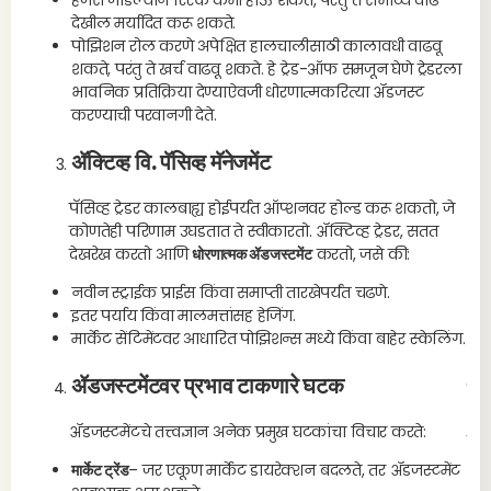
हेजेस जोडल्याने रिस्क कमी होऊ शकते, परंतु ते संभाव्य वाढ
देखील मर्यादित करू शकते.
पोझिशन रोल करणे अपेक्षित हालचालीसाठी कालावधी वाढवू
शकते, परंतु ते खर्च वाढवू शकते. हे ट्रेड-ऑफ समजून घेणे ट्रेडरला
भावनिक प्रतिक्रिया देण्याऐवजी धोरणात्मकरित्या ॲडजस्ट
करण्याची परवानगी देते.
ॲक्टिव्ह वि. पॅसिव्ह मॅनेजमेंट
पॅसिव्ह ट्रेडर कालबाह्य होईपर्यंत ऑप्शनवर होल्ड करू शकतो, जे
कोणतेही परिणाम उघडतात ते स्वीकारतो. ॲक्टिव्ह ट्रेडर, सतत
देखरेख करतो आणि
धोरणात्मक ॲडजस्टमेंट
करतो, जसे की:
नवीन स्ट्राईक प्राईस किंवा समाप्ती तारखेपर्यंत चढणे.
इतर पर्याय किंवा मालमत्तांसह हेजिंग.
मार्केट सेंटिमेंटवर आधारित पोझिशन्स मध्ये किंवा बाहेर स्केलिंग.
ॲडजस्टमेंटवर प्रभाव टाकणारे घटक
ला
ॲडजस्टमेंटचे तत्त्वज्ञान अनेक प्रमुख घटकांचा विचार करते:
दीर
आणि
मार्केट ट्रेंड
– जर एकूण मार्केट डायरेक्शन बदलते, तर ॲडजस्टमेंट
ऑप्