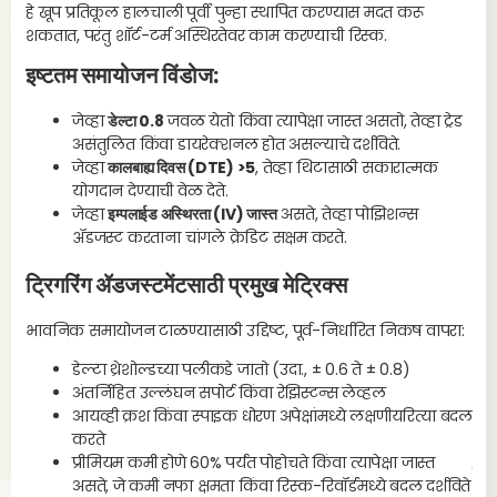
हे खूप प्रतिकूल हालचाली पूर्वी पुन्हा स्थापित करण्यास मदत करू
पर
शकतात, परंतु शॉर्ट-टर्म अस्थिरतेवर काम करण्याची रिस्क.
इष्टतम समायोजन विंडोज:
स्
जेव्हा
डेल्टा 0.8
जवळ येतो किंवा त्यापेक्षा जास्त असतो, तेव्हा ट्रेड
असंतुलित किंवा डायरेक्शनल होत असल्याचे दर्शविते.
जेव्हा
कालबाह्य दिवस (DTE) >5
, तेव्हा थिटासाठी सकारात्मक
स्
योगदान देण्याची वेळ देते.
ब्
जेव्हा
इम्पलाईड अस्थिरता (IV) जास्त
असते, तेव्हा पोझिशन्स
ख
ॲडजस्ट करताना चांगले क्रेडिट सक्षम करते.
टा
ट्रिगरिंग ॲडजस्टमेंटसाठी प्रमुख मेट्रिक्स
हार
भावनिक समायोजन टाळण्यासाठी उद्दिष्ट, पूर्व-निर्धारित निकष वापरा:
डेल्टा थ्रेशोल्डच्या पलीकडे जातो (उदा., ± 0.6 ते ± 0.8)
अस
अंतर्निहित उल्लंघन सपोर्ट किंवा रेझिस्टन्स लेव्हल
आयव्ही क्रश किंवा स्पाइक धोरण अपेक्षांमध्ये लक्षणीयरित्या बदल
करते
प्रीमियम कमी होणे 60% पर्यंत पोहोचते किंवा त्यापेक्षा जास्त
वास
असते, जे कमी नफा क्षमता किंवा रिस्क-रिवॉर्डमध्ये बदल दर्शविते