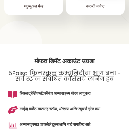
म्युच्युअल फंड
करन्सी मार्केट
मोफत डिमॅट अकाउंट उघडा
5Paisa फिनस्कूल कम्युनिटीचा भाग बना -
सर्व स्टॉक संबंधित कोर्सेसचे लर्निंग हब
रिअल ट्रेडिंग प्लॅटफॉर्मवर अभ्यासक्रम धोरण लागू करा
लाईव्ह मार्केट डाटासह स्टॉक, ऑप्शन्स आणि फ्यूचर्स ट्रेड करा
अभ्यासक्रमात वापरलेले टूल्स आणि चार्ट समाविष्ट आहे