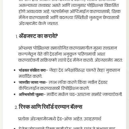
असल्याच्या तत्त्वावर असते आणि त्यानुसार पोझिशन्स विकसित
होणे आवश्यक आहे. परफॉर्मन्स ऑप्टिमाईज करण्यासाठी, रिस्क
मॅनेज करण्यासाठी आणि बदलत्या स्थितीशी जुळवून घेण्यासाठी
ॲडजस्टमेंट केले जातात.
ॲडजस्ट का करावे?
ऑप्शन्स पोझिशन्स समायोजित करण्यामागील मुख्य तत्त्वज्ञान
कल्पनेतून येते की ट्रेडर्सना अनुकूल परिणामांची आशा
करण्याऐवजी सक्रियपणे त्यांचे ट्रेड मॅनेज करावे. ॲडजस्टमेंट मदत:
भांडवल संरक्षित करा
– जेव्हा ट्रेड अपेक्षांविरुद्ध चालते तेव्हा नुकसान
मर्यादित करणे.
जास्तीत जास्त नफा
– लाभ लॉक करणे किंवा नवीन ट्रेंडवर
कॅपिटलाईज करण्यासाठी रिपोझिशन करणे.
अस्थिरतेशी जुळवा
– मार्केट मधील चढ-उतारांना सामोरे जाण्याऐवजी.
रिस्क आणि रिवॉर्ड दरम्यान बॅलन्स
प्रत्येक ॲडजस्टमेंटमध्ये ट्रेड-ऑफ आहेत. उदाहरणार्थ: