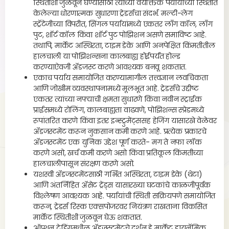
स्थितीशी जुळवून घेण्यासाठी त्यांच्या वैयक्तिक पर्यायांच्या स्थितीत
s
केलेल्या धोरणात्मक सुधारणा ट्रेडर्सचा संदर्भ. मल्टी-लेग
स्ट्रॅटेजीच्या विपरीत, सिंगल पर्यायांमध्ये एकतर लाँग कॉल, लाँग
पुट, शॉर्ट कॉल किंवा शॉर्ट पुट पोझिशन असणे समाविष्ट आहे.
तथापि, मार्केट अस्थिरता, टाइम डेके आणि अनपेक्षित किंमतीतील
हालचाली या पोझिशन्सना कालबाह्य होईपर्यंत होल्ड
करण्याऐवजी ॲडजस्ट करणे आवश्यक बनवू शकतात.
एकाच पर्याय समायोजित करण्यामागील तत्त्वज्ञान लवचिकता
आणि जोखीम व्यवस्थापनामध्ये मूलभूत आहे. ट्रेडर्सचे उद्दीष्ट
एकतर त्यांच्या नफ्याची क्षमता सुधारणे किंवा नवीन स्ट्राईक
प्राईसमध्ये रोलिंग, कालबाह्यता वाढवणे, पोझिशन्स स्प्रेडमध्ये
रूपांतरित करणे किंवा इतर इन्स्ट्रुमेंट्ससह हेजिंग यासारखे वेळेवर
ॲडजस्टमेंट करून नुकसान कमी करणे आहे. प्रत्येक प्रकारचे
ॲडजस्टमेंट एक युनिक उद्देश पूर्ण करते- मग ते नफा लॉक
करणे असो, खर्च कमी करणे असो किंवा प्रतिकूल किंमतीच्या
हालचालीपासून संरक्षण करणे असो.
यशस्वी ॲडजस्टमेंटसाठी गर्भित अस्थिरता, टाइम डेके (थेटा)
आणि अंतर्निहित ॲसेट ट्रेंड्स यासारख्या घटकांचे काळजीपूर्वक
विश्लेषण आवश्यक आहे. पर्यायांची स्थिती सक्रियपणे समायोजित
करून, ट्रेडर्स रिस्क एक्सपोजरवर नियंत्रण राखताना विकसित
मार्केट स्थितीशी जुळवून घेऊ शकतात.
ऑप्शन ट्रेडिंगमधील ॲडजस्टमेंटचे दर्शन हे मार्केट डायनॅमिक