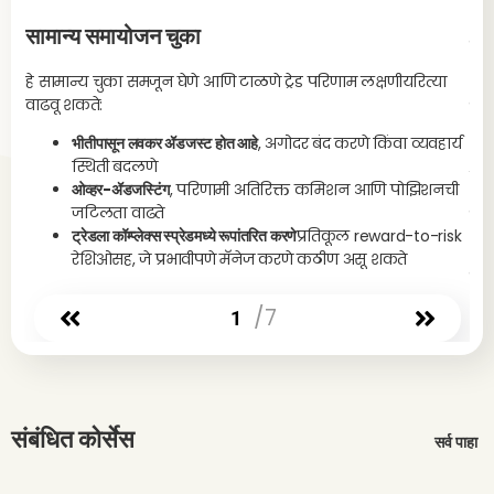
आह
सामान्य समायोजन चुका
प्रा
₹10
हे सामान्य चुका समजून घेणे आणि टाळणे ट्रेड परिणाम लक्षणीयरित्या
वाढवू शकते:
मार्के
निफ
भीतीपासून लवकर ॲडजस्ट होत आहे
, अगोदर बंद करणे किंवा व्यवहार्य
22,
स्थिती बदलणे
सूच
ओव्हर-ॲडजस्टिंग
, परिणामी अतिरिक्त कमिशन आणि पोझिशनची
जटिलता वाढते
समा
ट्रेडला कॉम्प्लेक्स स्प्रेडमध्ये रूपांतरित करणे
प्रतिकूल reward-to-risk
₹50
रेशिओसह, जे प्रभावीपणे मॅनेज करणे कठीण असू शकते
नवीन
/7
1
संबंधित कोर्सेस
सर्व पाहा
हे क