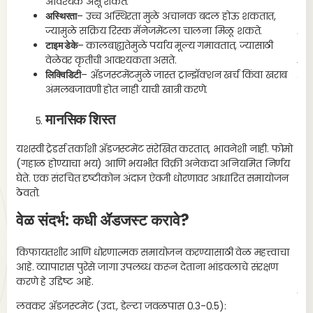
आवश्यक असू शकते.
ॲडज
अस्थिरता
– उच्च अस्थिरता मुळे अचानक बदल होऊ शकतात,
ज्यामुळे सक्रिय रिस्क मॅनेजमेंटला चालना मिळू शकते.
समा
टाइम डेके
– कालबाह्यतेमुळे पर्याय मूल्य गमावतात, ज्यासाठी
वेळेवर कृतीची आवश्यकता असते.
रोल
लिक्विडिटी
– ॲडजस्टमेंटमुळे जास्त ट्रान्झॅक्शन खर्च किंवा खराब
साध
अंमलबजावणी होत नाही याची खात्री करणे.
मानसिक शिस्त
यशस्वी ट्रेडर्स तर्काशी ॲडजस्टमेंट संरेखित करतात, भावनेशी नाही. फोमो
(गहाळ होण्याचा भय) आणि भयभीत विक्री अनेकदा अनियमित निर्णय
घेते. एक संरचित दृष्टीकोन अंदाज ऐवजी धोरणावर आधारित समायोजन
ठेवतो.
वेळ संदर्भ: कधी ॲडजस्ट करावे?
किफायतशीर आणि धोरणात्मक समायोजन करण्यासाठी वेळ महत्त्वाचा
आहे. व्यापारास पुरेसे जागा उपलब्ध करून देताना भांडवलाचे संरक्षण
करणे हे उद्दिष्ट आहे.
पर
लवकर ॲडजस्टमेंट (उदा., डेल्टा जवळपास 0.3-0.5):