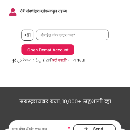
सेबी नोंदणीकृत ब्रोकरकडून सहाय्य
मोबाईल नंबर, आवश्यक
+91
पुढे सुरू ठेवण्याद्वारे, तुम्ही सर्व
अटी व शर्ती*
मान्य करता
सबस्क्रायबर बना, 10,000+ सहभागी व्हा
ईमेल ॲड्रेस, आवश्यक
*