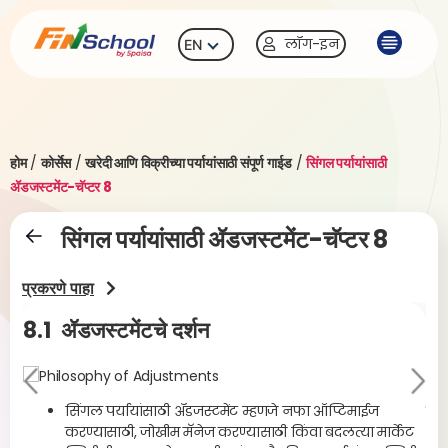
लॉग-इन
EN
होम
/
कोर्सेस
/
खरेदी आणि विक्रीच्या पर्यायांसाठी संपूर्ण गाईड
/
सिंगल पर्यायांसाठी
ॲडजस्टमेंट-चॅप्टर 8
सिंगल पर्यायांसाठी ॲडजस्टमेंट-चॅप्टर 8
प्रकरणे पाहा
8.1
ॲडजस्टमेंटचे दर्शन
8
Pr
Ne
ला
evi
सिंगल पर्यायांसाठी ॲडजस्टमेंट म्हणजे नफा ऑप्टिमाईज
xt
करण्यासाठी, जोखीम मॅनेज करण्यासाठी किंवा बदलत्या मार्केट
ou