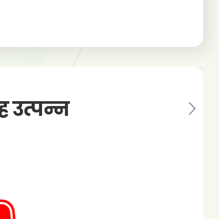
्ह उत्पन्न
Ne
xt