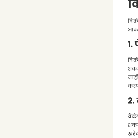
व
विक्
आकर्
1.
विक्
शकते
नाही
करण
2.
वेळे
शकता
खरेद