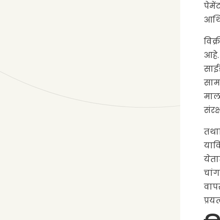
पेमे
आर्थ
विक्
आहे.
साईड
सामा
मालक
संरक
तथाप
यावि
येता
चांग
वापर
प्रय