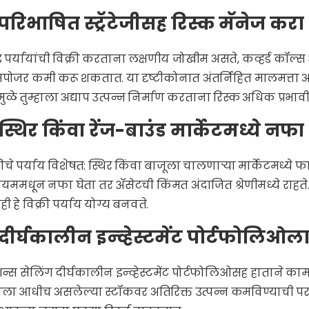
 परिभाषित स्ट्रॅटेजीसह रिस्क मॅनेज करा
ड पर्यायांची विक्री करताना लक्षणीय जोखीम असते, कव्हर्ड कॉल्
पोजर कमी करू शकतात. या दृष्टीकोनात अंतर्निहित मालमत्ता अस
मुळे तुम्हाला अद्याप उत्पन्न निर्माण करताना रिस्क अधिक प्रभ
 स्थिर किंवा रेंज-बाउंड मार्केटमध्ये नफा
रीचे पर्याय विशेषत: स्थिर किंवा बाजूला चालणाऱ्या मार्केटमध्ये 
मियममधून नफा घेता तर ॲसेटची किंमत अंदाजित श्रेणीमध्ये राहते
ाही हे विक्री पर्याय योग्य बनवते.
 दीर्घकालीन इन्व्हेस्टमेंट पोर्टफोलिओल
न्स सेलिंग दीर्घकालीन इन्व्हेस्टमेंट पोर्टफोलिओसह हाताने काम
हाला आधीच असलेल्या स्टॉकवर अतिरिक्त उत्पन्न कमविण्याची परवा