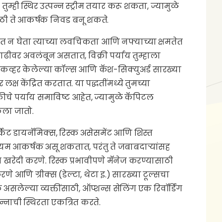
्ही स्थिर उत्पन्न स्ट्रीम तयार करू शकता, ज्यामुळे
ांसाठी ते आकर्षक निवड बनू शकते.
्षात न घेता त्याच्या लवचिकता आणि नफ्याच्या क्षमतेत
 वाढीवर अवलंबून असतात, विक्री पर्याय तुम्हाला
. कव्हर केलेल्या कॉल्स आणि कॅश-सिक्युअर्ड सारख्या
लक्ष केंद्रित करतात. या पद्धतींमध्ये तुमच्या
चे पर्याय समाविष्ट आहेत, ज्यामुळे कॅपिटल
केला जातो.
ार्केट डायनॅमिक्स, रिस्क असेसमेंट आणि शिस्त
मियम आकर्षक असू शकतात, परंतु ते जबाबदाऱ्यांसह
त खरेदी करणे. रिस्क प्रभावीपणे मॅनेज करण्यासाठी
रणे आणि ग्रीक्स (डेल्टा, थेटा इ.) सारख्या टूल्सचा
सलेल्या व्यक्तींसाठी, ऑप्शन्स सेलिंग एक रिवॉर्डिंग
न्नाची स्थिरता एकत्रित करते.