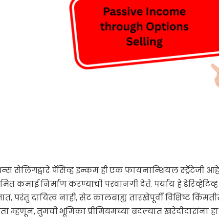
न्स सेलिंगद्वारे पॅसिव्ह इन्कम ही एक फायनान्शियल स्ट्रॅटेजी आह
ित कमाई निर्माण करण्याची परवानगी देते. पर्याय हे डेरिव्हेटिव्ह
त, परंतु दायित्व नाही, सेट कालबाह्य तारखेपूर्वी विशिष्ट किंमती
रेता म्हणून, तुमची भूमिका प्रीमियमच्या बदल्यात खरेदीदारांन