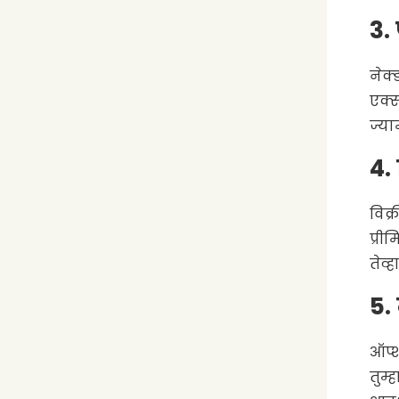
3.
नेक्
एक्स
ज्या
4.
विक्
प्री
तेव्ह
5.
ऑप्श
तुम्