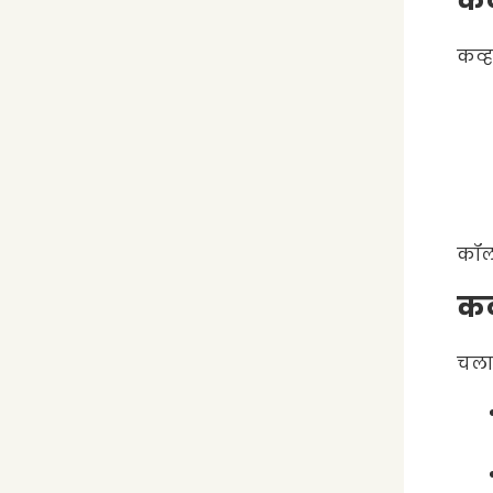
कव
कव्ह
कॉल 
कव
चला 