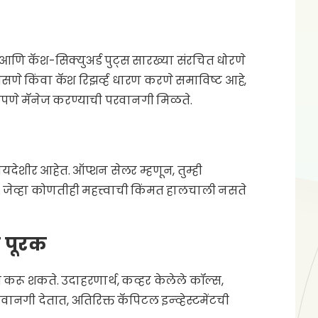
स आणि कॅश-सिक्युअर्ड पुट्स सारख्या संरचित धोरणे
णे किंवा कॅश रिझर्व्ह धारण करणे समाविष्ट आहे,
ावीपणे मॅनेज करण्याची परवानगी मिळते.
फायदेशीर आहेत. ऑप्शन सेलर म्हणून, तुम्ही
. जेव्हा कोणतीही महत्त्वाची किंमत हालचाली नसते
ा पूरक
 करू शकते. उदाहरणार्थ, कव्हर केलेले कॉल्स,
नगी देतात, अतिरिक्त कॅपिटल इन्व्हेस्टमेंटची