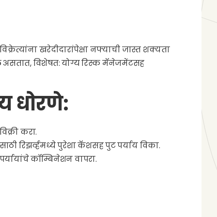
िक्रेत्यांना खरेदीदारांपेक्षा नफ्याची जास्त शक्यता
ल असतात, विशेषत: योग्य रिस्क मॅनेजमेंटसह
्य धोरणे:
िक्री करा.
 रिझर्व्हमध्ये पुरेशा कॅशसह पुट पर्याय विका.
र्यायांचे कॉम्बिनेशन वापरा.