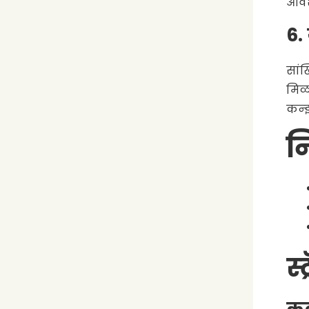
आवश
6.
सांख
मिळत
कन्झर
न
स्