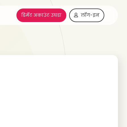
डिमॅट अकाउंट उघडा
लॉग-इन