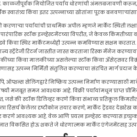
ंट. काळजीपूर्वक नियोजित पर्याय धोरणांची अंमलबजावणी करून, तुम
िक स्वातंत्र्य किंवा इतर उत्पन्नाच्या स्रोतांना पूरक बनवणाऱ्य
री करणाऱ्या पर्यायांची प्राथमिक अपील म्हणजे मार्केट स्थिती लक
 पारंपारिक स्टॉक इन्व्हेस्टमेंटच्या विपरीत, जे केवळ किंमतीच्या
वे किंवा स्थिर मार्केटमध्येही उत्पन्न कमविण्यास सक्षम करतात
न्य स्ट्रॅटेजी रिटर्न जास्तीत जास्त करताना रिस्क मॅनेज करण्यावर 
ीच्या किंवा मालकीच्या असलेल्या स्टॉक किंवा ॲसेट्सवर विक्री
्षणासह उत्पन्न निर्मिती संतुलित करण्याचा संरचित मार्ग प्रदान 
ि, ऑप्शन्स सेलिंगद्वारे निष्क्रिय उत्पन्न निर्माण करण्यासाठी म
षयी मजबूत समज आवश्यक आहे. विक्री पर्यायांमधून प्राप्त प्री
त, जसे की स्टॉक डिलिव्हर करणे किंवा संभाव्य प्रतिकूल किंमती
ला रिसर्च केलेला दृष्टीकोन तयार करणे, मार्केट ट्रेंडवर देखरेख क
 करणे आवश्यक आहे. वेळ आणि प्रयत्न इन्व्हेस्ट करण्यास इच्छुक अ
त्नात विकसित होऊ शकते जे धोरणात्मक मार्केट एंगेजमेंटसह उत्प