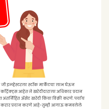
े जी इन्व्हेस्टरला स्टॉक मार्केटचा लाभ घेऊन
 काँट्रॅक्ट्स आहेत जे खरेदीदाराला अधिकार प्रदान
त अंतर्निहित ॲसेट खरेदी किंवा विक्री करणे. पर्याय
ा हा करार प्रदान करणे आहे-तुम्ही आगाऊ कमवलेले