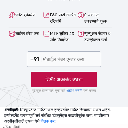
फ्लॅट ब्रोकरेज
F&O साठी समर्पित
0 अकाउंट
प्लॅटफॉर्म
उघडण्याचे शुल्क
चार्टवर ट्रेड करा
MTF सुविधा 4X
म्युच्युअल फंडवर 0
पर्यंत लिव्हरेज
ट्रान्झॅक्शन खर्च
+91
डिमॅट अकाउंट उघडा
पुढे सुरू ठेवण्याद्वारे, तुम्ही सर्व
अटी व शर्ती*
मान्य करता
अस्वीकृती:
सिक्युरिटीज मार्केटमधील इन्व्हेस्टमेंट मार्केट रिस्कच्या अधीन आहेत,
इन्व्हेस्टमेंट करण्यापूर्वी सर्व संबंधित डॉक्युमेंट्स काळजीपूर्वक वाचा. तपशीलवार
अस्वीकृतीसाठी कृपया येथे
क्लिक करा
.
अधिक माहिती