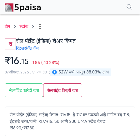
परफॉर्मन्स
फायनान्शियल्स
टेक्निकल
इव्हेंट
शेअरहोल्डिंग पॅटर्न
अधिक
एफएक्यू
होम
स्टॉक
सेल पॉईंट (इंडिया) शेअर किंमत
स
रिटेल
स्मॉल कॅप
₹16.
15
-1.85
(-10.28%)
52W कमी पासून 38.03% लाभ
07 ऑगस्ट, 2026 3:31 PM (IST)
सेलपॉईंट खरेदी करा
सेलपॉईंट विक्री करा
सेल पॉईंट (इंडिया) लाईव्ह किंमत: ₹16.15. हे ₹17 वर उघडले आहे मागील बंद ₹18;
इंट्राडे उच्च/कमी: ₹17/₹16. 50 आणि 200 DMA स्टँड केवळ
₹16.90/₹17.30.