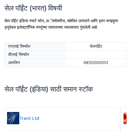
सेल पॉईंट (भारत) विषयी
सेल पॉईंट इंडिया स्मार्ट फोन, अॅक्सेसरीज, संबंधित उत्पादने आणि इतर कन्झ्युमर
ड्युरेबल इलेक्ट्रॉनिक वस्तूंच्या व्यापाराच्या व्यवसायात गुंतलेली आहे.
एनएसई सिम्बॉल
सेलपॉईंट
बीएसई सिम्बॉल
आयसिन
INE0O0001013
सेल पॉईंट (इंडिया) साठी समान स्टॉक
Trent Ltd