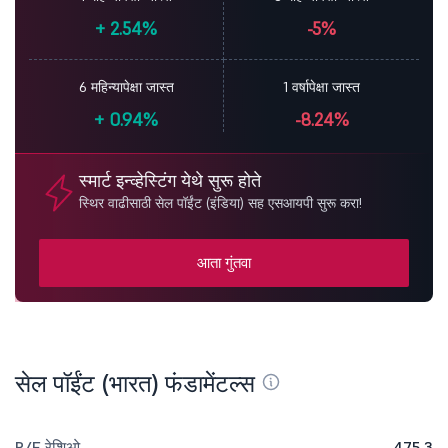
+
2.54%
-5%
6 महिन्यापेक्षा जास्त
1 वर्षापेक्षा जास्त
+
0.94%
-8.24%
स्मार्ट इन्व्हेस्टिंग येथे सुरू होते
स्थिर वाढीसाठी सेल पॉईंट (इंडिया) सह एसआयपी सुरू करा!
आता गुंतवा
सेल पॉईंट (भारत) फंडामेंटल्स
P/E रेशिओ
475.3