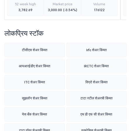
52 week high
Market price
Volume
3,782.69
3,000.00
(-3.54%)
176122
लोकप्रिय स्टॉक
टीसीएस शेअर किंमत
Irfc शेअर किंमत
आयआरईडीए शेअर किंमत
IRCTC शेअर किंमत
ITC शेअर किंमत
विप्रो शेअर किंमत
सुझलॉन शेअर किंमत
टाटा स्टील शेअरची किंमत
येस बँक शेअर किंमत
एच डी एफ सी शेअर किंमत
टाटा पॉवर शेअरची किंमत
इन्फोसिस शेअरची किंमत