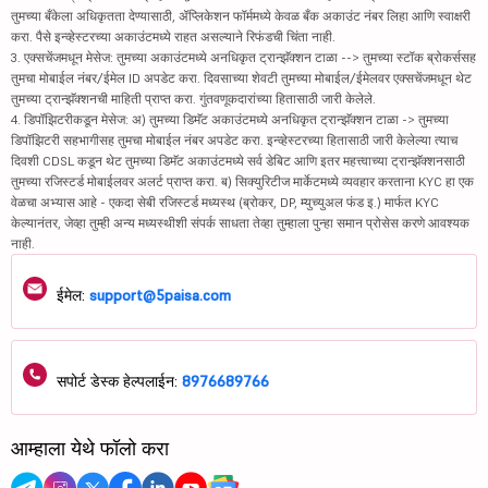
तुमच्या बँकेला अधिकृतता देण्यासाठी, ॲप्लिकेशन फॉर्ममध्ये केवळ बँक अकाउंट नंबर लिहा आणि स्वाक्षरी
करा. पैसे इन्व्हेस्टरच्या अकाउंटमध्ये राहत असल्याने रिफंडची चिंता नाही.
3. एक्सचेंजमधून मेसेज: तुमच्या अकाउंटमध्ये अनधिकृत ट्रान्झॅक्शन टाळा --> तुमच्या स्टॉक ब्रोकर्ससह
तुमचा मोबाईल नंबर/ईमेल ID अपडेट करा. दिवसाच्या शेवटी तुमच्या मोबाईल/ईमेलवर एक्सचेंजमधून थेट
तुमच्या ट्रान्झॅक्शनची माहिती प्राप्त करा. गुंतवणूकदारांच्या हितासाठी जारी केलेले.
4. डिपॉझिटरीकडून मेसेज: अ) तुमच्या डिमॅट अकाउंटमध्ये अनधिकृत ट्रान्झॅक्शन टाळा -> तुमच्या
डिपॉझिटरी सहभागीसह तुमचा मोबाईल नंबर अपडेट करा. इन्व्हेस्टरच्या हितासाठी जारी केलेल्या त्याच
दिवशी CDSL कडून थेट तुमच्या डिमॅट अकाउंटमध्ये सर्व डेबिट आणि इतर महत्त्वाच्या ट्रान्झॅक्शनसाठी
तुमच्या रजिस्टर्ड मोबाईलवर अलर्ट प्राप्त करा. ब) सिक्युरिटीज मार्केटमध्ये व्यवहार करताना KYC हा एक
वेळचा अभ्यास आहे - एकदा सेबी रजिस्टर्ड मध्यस्थ (ब्रोकर, DP, म्युच्युअल फंड इ.) मार्फत KYC
केल्यानंतर, जेव्हा तुम्ही अन्य मध्यस्थीशी संपर्क साधता तेव्हा तुम्हाला पुन्हा समान प्रोसेस करणे आवश्यक
नाही.
ईमेल:
support@5paisa.com
सपोर्ट डेस्क हेल्पलाईन:
8976689766
आम्हाला येथे फॉलो करा