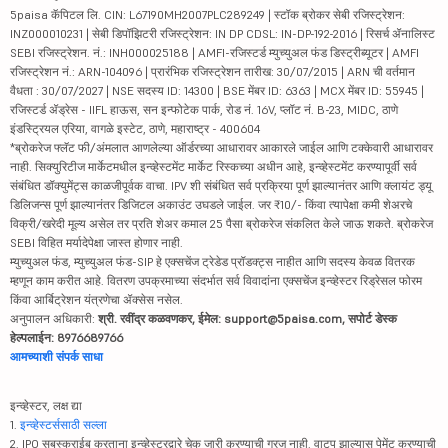
5paisa कॅपिटल लि. CIN: L67190MH2007PLC289249 | स्टॉक ब्रोकर सेबी रजिस्ट्रेशन:
INZ000010231 | सेबी डिपॉझिटरी रजिस्ट्रेशन: IN DP CDSL: IN-DP-192-2016 | रिसर्च ॲनालिस्ट
SEBI रजिस्ट्रेशन. नं.: INH000025188 | AMFI-रजिस्टर्ड म्युच्युअल फंड डिस्ट्रीब्यूटर | AMFI
रजिस्ट्रेशन नं.: ARN-104096 | प्रारंभिक रजिस्ट्रेशन तारीख: 30/07/2015 | ARN ची वर्तमान
वैधता : 30/07/2027 | NSE सदस्य ID: 14300 | BSE मेंबर ID: 6363 | MCX मेंबर ID: 55945 |
रजिस्टर्ड ॲड्रेस - IIFL हाऊस, सन इन्फोटेक पार्क, रोड नं. 16V, प्लॉट नं. B-23, MIDC, ठाणे
इंडस्ट्रियल एरिया, वागळे इस्टेट, ठाणे, महाराष्ट्र - 400604
*ब्रोकरेज फ्लॅट फी/अंमलात आणलेल्या ऑर्डरच्या आधारावर आकारले जाईल आणि टक्केवारी आधारावर
नाही. सिक्युरिटीज मार्केटमधील इन्व्हेस्टमेंट मार्केट रिस्कच्या अधीन आहे, इन्व्हेस्टमेंट करण्यापूर्वी सर्व
संबंधित डॉक्युमेंट्स काळजीपूर्वक वाचा. IPV शी संबंधित सर्व प्रक्रिया पूर्ण झाल्यानंतर आणि क्लायंट ड्यू
डिलिजन्स पूर्ण झाल्यानंतर डिजिटल अकाउंट उघडले जाईल. जर ₹10/- किंवा त्यापेक्षा कमी शेअरचे
विक्री/खरेदी मूल्य असेल तर प्रति शेअर कमाल 25 पैसा ब्रोकरेज संकलित केले जाऊ शकते. ब्रोकरेज
SEBI विहित मर्यादेपेक्षा जास्त होणार नाही.
म्युच्युअल फंड, म्युच्युअल फंड-SIP हे एक्सचेंज ट्रेडेड प्रॉडक्ट्स नाहीत आणि सदस्य केवळ वितरक
म्हणून काम करीत आहे. वितरण उपक्रमाच्या संदर्भात सर्व विवादांना एक्सचेंज इन्व्हेस्टर रिड्रेसल फोरम
किंवा आर्बिट्रेशन यंत्रणेचा ॲक्सेस नसेल.
अनुपालन अधिकारी:
श्री. रवींद्र कळवणकर, ईमेल: support@5paisa.com, सपोर्ट डेस्क
हेल्पलाईन: 8976689766
आमच्याशी संपर्क साधा
इन्व्हेस्टर, लक्ष द्या
1.
इन्व्हेस्टर्ससाठी सल्ला
2. IPO सबस्क्राईब करताना इन्व्हेस्टरद्वारे चेक जारी करण्याची गरज नाही. वाटप झाल्यास पेमेंट करण्याची