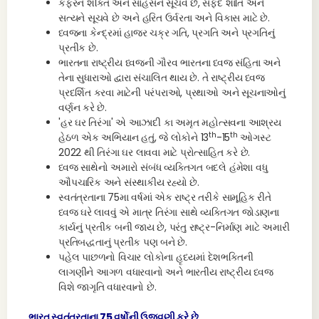
કેફરન શક્તિ અને સાહસને સૂચવે છે, સફેદ શાંતિ અને
સત્યને સૂચવે છે અને હરિત ઉર્વરતા અને વિકાસ માટે છે.
ધ્વજના કેન્દ્રમાં હાજર ચક્ર ગતિ, પ્રગતિ અને પ્રગતિનું
પ્રતીક છે.
ભારતના રાષ્ટ્રીય ધ્વજની ગૌરવ
ભારતના ધ્વજ સંહિતા અને
તેના સુધારાઓ દ્વારા સંચાલિત થાય છે. તે રાષ્ટ્રીય ધ્વજ
પ્રદર્શિત કરવા માટેની પરંપરાઓ, પ્રથાઓ અને સૂચનાઓનું
વર્ણન કરે છે.
'હર ઘર તિરંગા' એ આઝાદી કા અમૃત મહોત્સવના આશ્રય
th
th
હેઠળ એક અભિયાન હતું, જે લોકોને 13
-15
ઓગસ્ટ
2022 થી તિરંગા ઘર લાવવા માટે પ્રોત્સાહિત કરે છે.
ધ્વજ સાથેનો અમારો સંબંધ વ્યક્તિગત બદલે હંમેશા વધુ
ઔપચારિક અને સંસ્થાકીય રહ્યો છે.
સ્વતંત્રતાના 75મા વર્ષમાં એક રાષ્ટ્ર તરીકે સામૂહિક રીતે
ધ્વજ ઘરે લાવવું એ માત્ર તિરંગા સાથે વ્યક્તિગત જોડાણના
કાર્યનું પ્રતીક બની જાય છે, પરંતુ રાષ્ટ્ર-નિર્માણ માટે અમારી
પ્રતિબદ્ધતાનું પ્રતીક પણ બને છે.
પહેલ પાછળનો વિચાર લોકોના હૃદયમાં દેશભક્તિની
લાગણીને આગળ વધારવાનો અને ભારતીય રાષ્ટ્રીય ધ્વજ
વિશે જાગૃતિ વધારવાનો છે.
ભારત સ્વતંત્રતાના 75 વર્ષોની ઉજવણી કરે છે