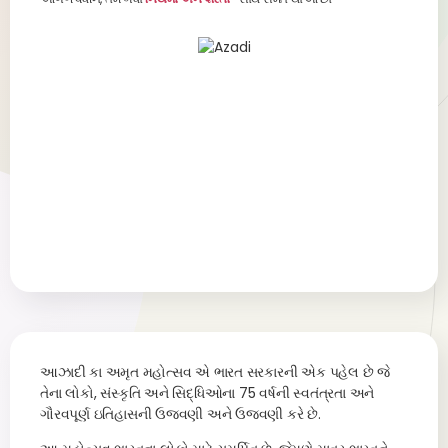
આઝાદી કા અમૃત મહોત્સવ એ ભારત સરકારની એક પહેલ છે જે
તેના લોકો, સંસ્કૃતિ અને સિદ્ધિઓના 75 વર્ષની સ્વતંત્રતા અને
ગૌરવપૂર્ણ ઇતિહાસની ઉજવણી અને ઉજવણી કરે છે.