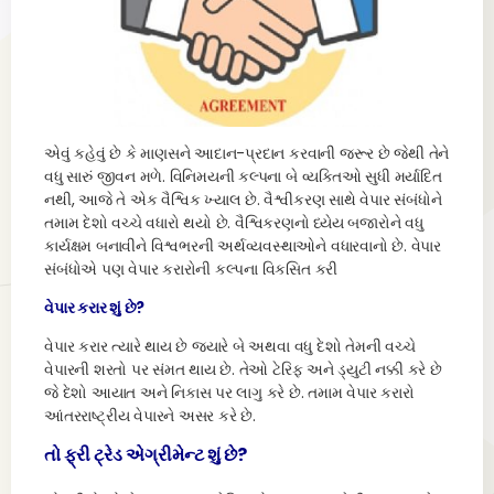
એવું કહેવું છે કે માણસને આદાન-પ્રદાન કરવાની જરૂર છે જેથી તેને
વધુ સારું જીવન મળે. વિનિમયની કલ્પના બે વ્યક્તિઓ સુધી મર્યાદિત
નથી, આજે તે એક વૈશ્વિક ખ્યાલ છે. વૈશ્વીકરણ સાથે વેપાર સંબંધોને
તમામ દેશો વચ્ચે વધારો થયો છે. વૈશ્વિકરણનો ધ્યેય બજારોને વધુ
કાર્યક્ષમ બનાવીને વિશ્વભરની અર્થવ્યવસ્થાઓને વધારવાનો છે. વેપાર
સંબંધોએ પણ વેપાર કરારોની કલ્પના વિકસિત કરી
વેપાર કરાર શું છે?
વેપાર કરાર ત્યારે થાય છે જ્યારે બે અથવા વધુ દેશો તેમની વચ્ચે
વેપારની શરતો પર સંમત થાય છે. તેઓ ટેરિફ અને ડ્યુટી નક્કી કરે છે
જે દેશો આયાત અને નિકાસ પર લાગુ કરે છે. તમામ વેપાર કરારો
આંતરરાષ્ટ્રીય વેપારને અસર કરે છે.
તો ફ્રી ટ્રેડ એગ્રીમેન્ટ શું છે?