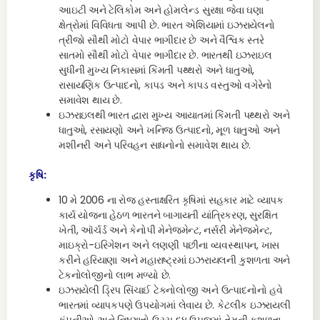
આઇટી અને ટેલિકોમ અને હોમલેન્ડ સુરક્ષા જેવા ઘણા
ક્ષેત્રોમાં વિવિધતા આપી છે. ભારત એશિયામાં ઇઝરાયેલનો
ત્રીજો સૌથી મોટો વેપાર ભાગીદાર છે અને વૈશ્વિક સ્તરે
સાતમો સૌથી મોટો વેપાર ભાગીદાર છે. ભારતથી ઇઝરાઇલ
સુધીની મુખ્ય નિકાસમાં કિંમતી પથ્થરો અને ધાતુઓ,
રાસાયણિક ઉત્પાદનો, કાપડ અને કાપડ વસ્તુઓ વગેરેનો
સમાવેશ થાય છે.
ઇઝરાઇલથી ભારત દ્વારા મુખ્ય આયાતમાં કિંમતી પથ્થરો અને
ધાતુઓ, રસાયણો અને ખનિજ ઉત્પાદનો, મૂળ ધાતુઓ અને
મશીનરી અને પરિવહન સાધનોનો સમાવેશ થાય છે.
કૃષિ:
10 મે 2006 ના રોજ હસ્તાક્ષરિત કૃષિમાં સહકાર માટે વ્યાપક
કાર્ય યોજના હેઠળ ભારતને બાગાયતી યાંત્રિકરણ, સુરક્ષિત
ખેતી, ઑર્ચર્ડ અને કેનોપી મેનેજમેન્ટ, નર્સરી મેનેજમેન્ટ,
માઇક્રો-ઇરિગેશન અને લણણી પછીના વ્યવસ્થાપન, ખાસ
કરીને હરિયાણા અને મહારાષ્ટ્રમાં ઇઝરાયલની કુશળતા અને
ટેકનોલોજીનો લાભ મળ્યો છે.
ઇઝરાયેલી ડ્રિપ સિંચાઈ ટેકનોલોજી અને ઉત્પાદનોનો હવે
ભારતમાં વ્યાપકપણે ઉપયોગમાં લેવાય છે. કેટલીક ઇઝરાયલી