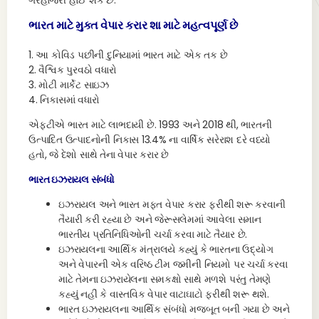
ગેરહાજરી હોઈ શકે છે.
ભારત માટે મુક્ત વેપાર કરાર શા માટે મહત્વપૂર્ણ છે
1. આ કોવિડ પછીની દુનિયામાં ભારત માટે એક તક છે
2. વૈશ્વિક પુરવઠો વધારો
3. મોટી માર્કેટ સાઇઝ
4. નિકાસમાં વધારો
એફટીએ ભારત માટે લાભદાયી છે. 1993 અને 2018 થી, ભારતની
ઉત્પાદિત ઉત્પાદનોની નિકાસ 13.4% ના વાર્ષિક સરેરાશ દરે વધ્યો
હતો, જે દેશો સાથે તેના વેપાર કરાર છે
ભારત ઇઝરાયલ સંબંધો
ઇઝરાયલ અને ભારત મફત વેપાર કરાર ફરીથી શરૂ કરવાની
તૈયારી કરી રહ્યા છે અને જેરૂસલેમમાં આવેલા સમાન
ભારતીય પ્રતિનિધિઓની ચર્ચા કરવા માટે તૈયાર છે.
ઇઝરાયલના આર્થિક મંત્રાલયે કહ્યું કે ભારતના ઉદ્યોગ
અને વેપારની એક વરિષ્ઠ ટીમ જમીની નિયમો પર ચર્ચા કરવા
માટે તેમના ઇઝરાયેલના સમકક્ષો સાથે મળશે પરંતુ તેમણે
કહ્યું નહીં કે વાસ્તવિક વેપાર વાટાઘાટો ફરીથી શરૂ થશે.
ભારત ઇઝરાયલના આર્થિક સંબંધો મજબૂત બની ગયા છે અને