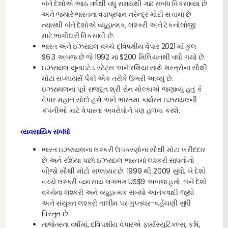
બંને દેશોએ આઠ વર્ષથી વધુ સમયથી ગાઢ સંબંધ વિકસાવ્યા છે
અને જ્યારે ભારતના વડાપ્રધાન નરેન્દ્ર મોદી સત્તામાં છે
ત્યારથી બંને દેશોએ વ્યૂહાત્મક, લશ્કરી અને ટેકનોલોજી
માટે ભાગીદારી વિકસાવી છે.
ભારત અને ઇઝરાઇલ વચ્ચે દ્વિપક્ષીય વેપાર 2021 માં કુલ
$6.3 અબજ છે જે 1992 માં $200 મિલિયનથી વધી ગયો છે.
ઇઝરાયલ યુનાઇટેડ સ્ટેટ્સ અને રશિયા સાથે શસ્ત્રોના સૌથી
મોટા સપ્લાયર્સ પૈકી એક તરીકે ઉભરી આવ્યું છે.
ઇઝરાયલના પૂર્વ રાજદૂત શ્રી રોન મોલ્કાએ જણાવ્યું હતું કે
વેપાર મહાન સોદો હશે અને ભારતમાં કાર્યરત ઇઝરાયલની
કંપનીઓ માટે વેપારના અવરોધોને પણ હળવા કરશે.
વ્યવસાયિક સંબંધો
ભારત ઇઝરાયલના લશ્કરી ઉપકરણોના સૌથી મોટા ખરીદદાર
છે અને રશિયા પછી ઇઝરાઇલ ભારતમાં લશ્કરી સાધનોનો
બીજો સૌથી મોટો સપ્લાયર છે. 1999 થી 2009 સુધી, બે દેશો
વચ્ચે લશ્કરી વ્યવસાય લગભગ US$9 અબજ હતો. બંને દેશો
વચ્ચેના લશ્કરી અને વ્યૂહાત્મક સંબંધો આતંકવાદી જૂથો
અને સંયુક્ત લશ્કરી તાલીમ પર ગુપ્તચર-વહેંચણી સુધી
વિસ્તૃત છે.
તાજેતરના વર્ષોમાં, દ્વિપક્ષીય વેપારએ ફાર્માસ્યુટિકલ્સ, કૃષિ,