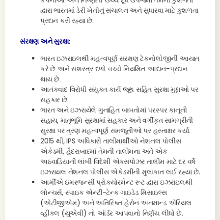
કંપનીઓ અને નિષ્ણાતો ઉચ્ચ દૂધ ઉપજમાં તેમની કુશળતા
દ્વારા ભારતમાં ડેરી ખેતીનું સંચાલન અને સુધારવા માટે કુશળતા
પ્રદાન કરી રહ્યા છે.
સંરક્ષણ અને સુરક્ષા:
ભારત ઇઝરાઇલથી મહત્વપૂર્ણ સંરક્ષણ ટેકનોલોજીની આયાત
કરે છે અને સશસ્ત્ર દળો વચ્ચે નિયમિત આદાન-પ્રદાન
થાય છે.
આતંકવાદ વિરોધી સંયુક્ત કાર્ય જૂથ સહિત સુરક્ષા મુદ્દાઓ પર
સહકાર છે.
ભારત અને ઇઝરાયેલે ગુનાહિત બાબતોમાં પરસ્પર કાનૂની
સહાય, માતૃભૂમિ સુરક્ષામાં સહકાર અને વર્ગીકૃત સામગ્રીની
સુરક્ષા પર ત્રણ મહત્વપૂર્ણ સમજૂતીઓ પર હસ્તાક્ષર કર્યા.
2015 થી, IPS અધિકારી તાલીમાર્થીઓ નેશનલ પોલીસ
એકેડમી, હૈદરાબાદમાં તેમની તાલીમના અંતે એક
અઠવાડિયાની લાંબી વિદેશી એક્સપોઝર તાલીમ માટે દર વર્ષે
ઇઝરાયલ નેશનલ પોલીસ એકેડમીની મુલાકાત લઈ રહ્યા છે.
આર્મીએ ઇમરજન્સી પ્રોક્યોરમેન્ટ રૂટ દ્વારા ઇઝરાઇલથી
લોન્ચર્સ, સ્પાઇક એન્ટી-ટેન્ક ગાઇડેડ મિસાઇલ્સ
(એટીજીએમ) અને અતિરિક્ત હેરોન અનમાન્ડ એરિયલ
વ્હીકલ (યુએવી) નો ઑર્ડર આપવાનો નિર્ણય લીધો છે.