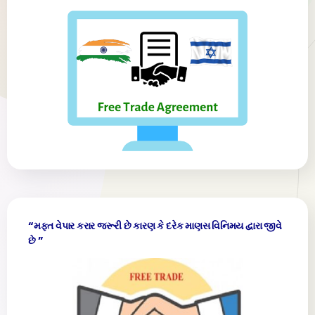
“મફત વેપાર કરાર જરૂરી છે કારણ કે દરેક માણસ વિનિમય દ્વારા જીવે
છે ”