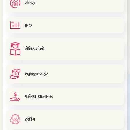
રોકાણ
IPO
બેસિક શીખો
મ્યુચ્યુઅલ ફંડ
પર્સનલ ફાઇનાન્સ
ટ્રેડિંગ