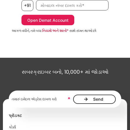
મોબાઇલ નંબર, જરૂરી છે
+91
આગળ વધીને, તમે બધા
નિયમો અને શરતો*
સાથે સંમત થાઓ છો
સબસ્ક્રાઇબર બનો, 10,000+ માં જોડાઓ
ઇમેઇલ ઍડ્રેસ આવશ્યક છે
*
પ્રૉડક્ટ
કોર્સ