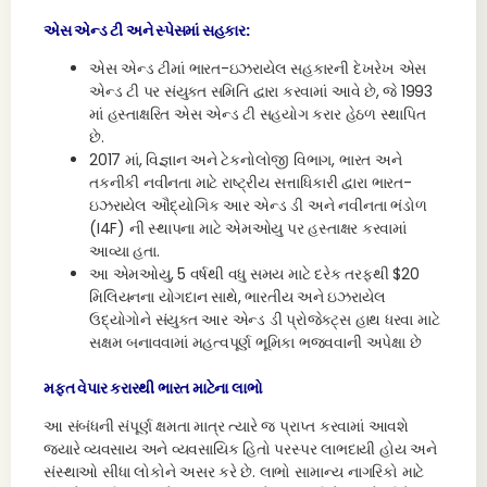
એસ એન્ડ ટી અને સ્પેસમાં સહકાર:
એસ એન્ડ ટીમાં ભારત-ઇઝરાયેલ સહકારની દેખરેખ એસ
એન્ડ ટી પર સંયુક્ત સમિતિ દ્વારા કરવામાં આવે છે, જે 1993
માં હસ્તાક્ષરિત એસ એન્ડ ટી સહયોગ કરાર હેઠળ સ્થાપિત
છે.
2017 માં, વિજ્ઞાન અને ટેકનોલોજી વિભાગ, ભારત અને
તકનીકી નવીનતા માટે રાષ્ટ્રીય સત્તાધિકારી દ્વારા ભારત-
ઇઝરાયેલ ઔદ્યોગિક આર એન્ડ ડી અને નવીનતા ભંડોળ
(I4F) ની સ્થાપના માટે એમઓયુ પર હસ્તાક્ષર કરવામાં
આવ્યા હતા.
આ એમઓયુ, 5 વર્ષથી વધુ સમય માટે દરેક તરફથી $20
મિલિયનના યોગદાન સાથે, ભારતીય અને ઇઝરાયેલ
ઉદ્યોગોને સંયુક્ત આર એન્ડ ડી પ્રોજેક્ટ્સ હાથ ધરવા માટે
સક્ષમ બનાવવામાં મહત્વપૂર્ણ ભૂમિકા ભજવવાની અપેક્ષા છે
મફત વેપાર કરારથી ભારત માટેના લાભો
આ સંબંધની સંપૂર્ણ ક્ષમતા માત્ર ત્યારે જ પ્રાપ્ત કરવામાં આવશે
જ્યારે વ્યવસાય અને વ્યવસાયિક હિતો પરસ્પર લાભદાયી હોય અને
સંસ્થાઓ સીધા લોકોને અસર કરે છે. લાભો સામાન્ય નાગરિકો માટે