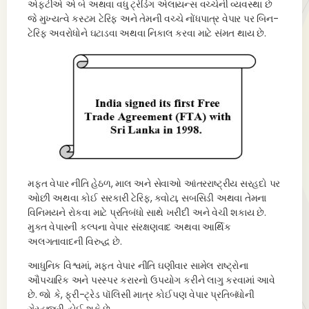
એફટીએ એ બે અથવા વધુ ટ્રેડિંગ એલાયન્સ વચ્ચેની વ્યવસ્થા છે
જે મુખ્યત્વે કસ્ટમ ટેરિફ અને તેમની વચ્ચે નોંધપાત્ર વેપાર પર બિન-
ટેરિફ અવરોધોને ઘટાડવા અથવા નિકાલ કરવા માટે સંમત થાય છે.
મફત વેપાર નીતિ હેઠળ, માલ અને સેવાઓ આંતરરાષ્ટ્રીય સરહદો પર
ઓછી અથવા કોઈ સરકારી ટેરિફ, ક્વોટા, સબસિડી અથવા તેમના
વિનિમયને રોકવા માટે પ્રતિબંધો સાથે ખરીદી અને વેચી શકાય છે.
મુક્ત વેપારની કલ્પના વેપાર સંરક્ષણવાદ અથવા આર્થિક
અલગતાવાદની વિરુદ્ધ છે.
આધુનિક વિશ્વમાં, મફત વેપાર નીતિ ઘણીવાર સામેલ રાષ્ટ્રોના
ઔપચારિક અને પરસ્પર કરારનો ઉપયોગ કરીને લાગુ કરવામાં આવે
છે. જો કે, ફ્રી-ટ્રેડ પૉલિસી માત્ર કોઈપણ વેપાર પ્રતિબંધોની