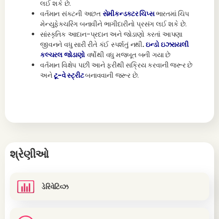
લઈ શકે છે.
વર્તમાન સંકટની અછત
સેમીકન્ડક્ટર ચિપ્સ
ભારતમાં ચિપ
મેન્યુફેક્ચરિંગ બનાવીને ભાગીદારીનો પ્રસંગ લઈ શકે છે.
સાંસ્કૃતિક આદાન-પ્રદાન અને જોડાણો કરતાં આપણા
જીવનને વધુ સારી રીતે કંઈ સ્પર્શતું નથી
.
ઇન્ડો ઇઝરાયલી
કલ્ચરલ
જોડાણો
વર્ષોથી વધુ મજબૂત બની ગયા છે
વર્તમાન વિક્ષેપ પછી આને ફરીથી સક્રિય કરવાની જરૂર છે
અને
ટૂ-વે સ્ટ્રીટ
બનાવવાની જરૂર છે.
શ્રેણીઓ
ડેરિવેટિવ્ઝ