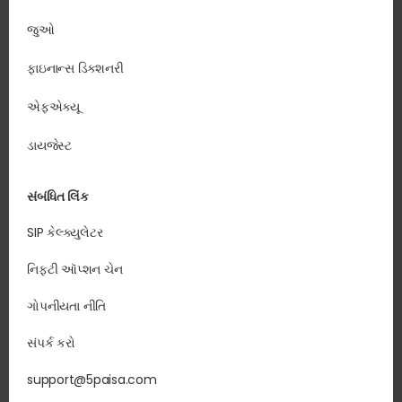
જુઓ
ફાઇનાન્સ ડિક્શનરી
એફએક્યૂ
ડાયજેસ્ટ
સંબંધિત લિંક
SIP કેલ્ક્યુલેટર
નિફ્ટી ઑપ્શન ચેન
ગોપનીયતા નીતિ
સંપર્ક કરો
support@5paisa.com