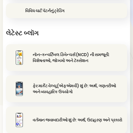
વિવિધ ચાર્ટ પૅટર્નનું ટ્રેડિંગ
લેટેસ્ટ બ્લૉગ
નૉન-કન્વર્ટિબલ ડિબેન્ચર્સ (NCD) ની સમજૂતી:
વિશેષતાઓ, જોખમો અને ટૅક્સેશન
ફેર માર્કેટ વેલ્યૂ (એફએમવી) શું છે: અર્થ, ગણતરીઓ
અને વ્યવહારિક ઉપયોગો
વર્તમાન જવાબદારીઓ શું છે: અર્થ, ઉદાહરણ અને પ્રકારો