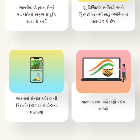
ભારતીય ઉડ્ડયન ક્ષેત્રે
શું ડિજિટલ રૂપિયો અને
પડકારોનો સફળતાપૂર્વક
ક્રિપ્ટોકરન્સી સહ-અસ્તિત્વ
સામનો કર્યો
ધરાવી શકે છે?
ભારતમાં મેન્થા ઓઇલની
ભારતમાં નવા જોડાણો જોવા
કિંમતોને ચલાવતા ટોચના
મળશે
પરિબળો