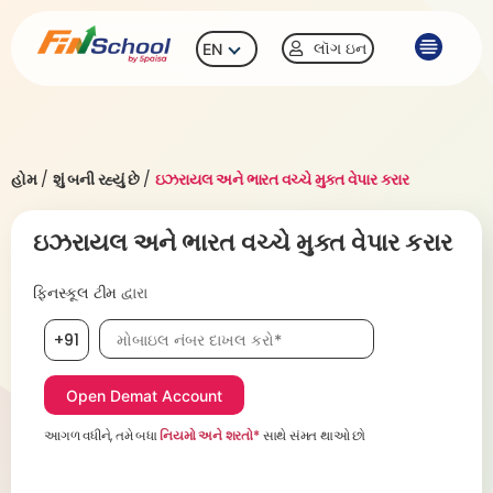
લૉગ ઇન
EN
હોમ
/
શું બની રહ્યું છે
/
ઇઝરાયલ અને ભારત વચ્ચે મુક્ત વેપાર કરાર
ઇઝરાયલ અને ભારત વચ્ચે મુક્ત વેપાર કરાર
ફિનસ્કૂલ ટીમ
દ્વારા
મોબાઇલ નંબર, જરૂરી છે
+91
આગળ વધીને, તમે બધા
નિયમો અને શરતો*
સાથે સંમત થાઓ છો