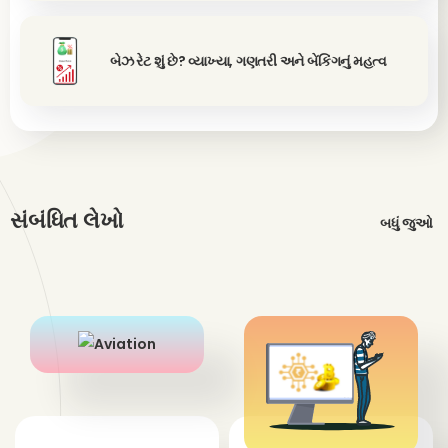
બેઝ રેટ શું છે? વ્યાખ્યા, ગણતરી અને બેંકિંગનું મહત્વ
સંબંધિત લેખો
બધું જુઓ