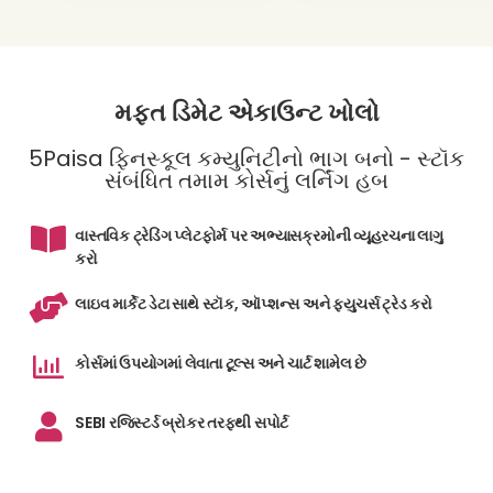
મફત ડિમેટ એકાઉન્ટ ખોલો
5Paisa ફિનસ્કૂલ કમ્યુનિટીનો ભાગ બનો - સ્ટૉક
સંબંધિત તમામ કોર્સનું લર્નિંગ હબ
વાસ્તવિક ટ્રેડિંગ પ્લેટફોર્મ પર અભ્યાસક્રમોની વ્યૂહરચના લાગુ
કરો
લાઇવ માર્કેટ ડેટા સાથે સ્ટૉક, ઑપ્શન્સ અને ફ્યુચર્સ ટ્રેડ કરો
કોર્સમાં ઉપયોગમાં લેવાતા ટૂલ્સ અને ચાર્ટ શામેલ છે
SEBI રજિસ્ટર્ડ બ્રોકર તરફથી સપોર્ટ