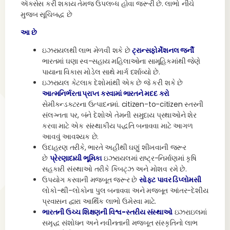
ઍક્સેસ કરી શકાય તેમજ ઉપલબ્ધ હોવા જરૂરી છે. લાભો નીચે
મુજબ સૂચિબદ્ધ છે
આ છે
ઇઝરાયલથી લાભ મેળવી શકે છે
ટ્રાન્સફોર્મેશનલ જર્ની
ભારતમાં ઘણા સ્વ-સહાય મહિલાઓના સામૂહિકમાંથી જેણે
પાયાના વિકાસ મોડેલ સાથે માર્ગ દર્શાવ્યો છે.
ઇઝરાયલ કેટલાક દેશોમાંથી એક છે જે કરી શકે છે
આત્મનિર્ભરતા પ્રાપ્ત કરવામાં ભારતને મદદ કરો
સેમીકન્ડક્ટરના ઉત્પાદનમાં. citizen-to-citizen સ્તરની
સંલગ્નતા પર, બંને દેશોએ તેમની સમુદાય પ્રથાઓને શેર
કરવા માટે એક સંસ્થાકીય પદ્ધતિ બનાવવા માટે આગળ
આવવું આવશ્યક છે.
ઉદાહરણ તરીકે, ભારતે અહીંથી ઘણું શીખવાની જરૂર
છે
પ્રેરણાદાયી ભૂમિકા
ઇઝરાયલમાં રાષ્ટ્ર-નિર્માણમાં કૃષિ
સહકારી સંસ્થાઓ તરીકે કિબટ્ઝ અને મોશવ રમે છે.
ઉપયોગ કરવાની મજબૂત જરૂર છે
સોફ્ટ પાવર ડિપ્લોમસી
લોકો-થી-લોકોના પુલ બનાવવા અને મજબૂત આંતર-દેશીય
પ્રવાસન દ્વારા આર્થિક લાભો ઉમેરવા માટે.
ભારતની ઉચ્ચ શિક્ષણની વિશ્વ-સ્તરીય સંસ્થાઓ
ઇઝરાઇલમાં
સમૃદ્ધ સંશોધન અને નવીનતાની મજબૂત સંસ્કૃતિનો લાભ