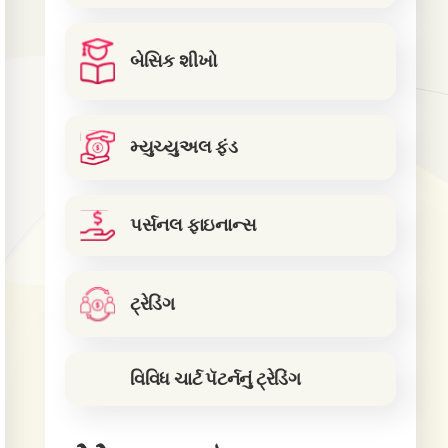
બેસિક શીખો
મ્યુચ્યુઅલ ફંડ
પર્સનલ ફાઇનાન્સ
ટ્રેડિંગ
વિવિધ ચાર્ટ પૅટર્નનું ટ્રેડિંગ