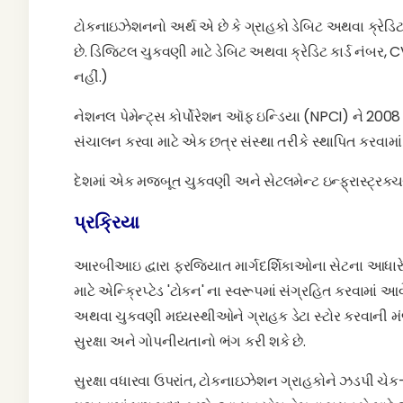
ટોકનાઇઝેશનનો અર્થ એ છે કે ગ્રાહકો ડેબિટ અથવા ક્રેડિટ
છે. ડિજિટલ ચુકવણી માટે ડેબિટ અથવા ક્રેડિટ કાર્ડ નંબર
નહીં.)
નેશનલ પેમેન્ટ્સ કોર્પોરેશન ઑફ ઇન્ડિયા (NPCI) ને 2008 
સંચાલન કરવા માટે એક છત્ર સંસ્થા તરીકે સ્થાપિત કરવામા
દેશમાં એક મજબૂત ચુકવણી અને સેટલમેન્ટ ઇન્ફ્રાસ્ટ્રક્ચ
પ્રક્રિયા
આરબીઆઇ દ્વારા ફરજિયાત માર્ગદર્શિકાઓના સેટના આધારે, સ
માટે એન્ક્રિપ્ટેડ 'ટોકન' ના સ્વરૂપમાં સંગ્રહિત કરવામાં 
અથવા ચુકવણી મધ્યસ્થીઓને ગ્રાહક ડેટા સ્ટોર કરવાની મં
સુરક્ષા અને ગોપનીયતાનો ભંગ કરી શકે છે.
સુરક્ષા વધારવા ઉપરાંત, ટોકનાઇઝેશન ગ્રાહકોને ઝડપી ચે