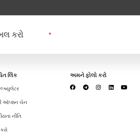
*
ધિત લિંક
અમને ફોલો કરો
ેલ્ક્યુલેટર
ટી ઑપ્શન ચેન
ીયતા નીતિ
 કરો