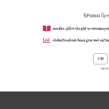
5Paisa ફિનસ્
વાસ્તવિક ટ્રેડિંગ પ્લેટફોર્મ પર અભ્યાસક્ર
કોર્સમાં ઉપયોગમાં લેવાતા ટૂલ્સ અને ચાર્ટ શ
+91
આગળ વ