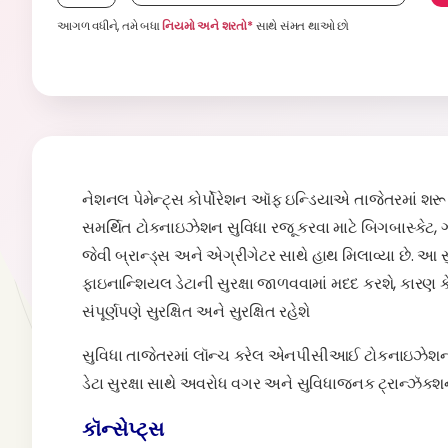
આગળ વધીને, તમે બધા
નિયમો અને શરતો*
સાથે સંમત થાઓ છો
નેશનલ પેમેન્ટ્સ કોર્પોરેશન ઑફ ઇન્ડિયાએ તાજેતરમાં
સમર્થિત ટોકનાઇઝેશન સુવિધા રજૂ કરવા માટે બિગબાસ્કેટ,
જેવી બ્રાન્ડ્સ અને એગ્રીગેટર સાથે હાથ મિલાવ્યા છે. આ સ
ફાઇનાન્શિયલ ડેટાની સુરક્ષા જાળવવામાં મદદ કરશે, કારણ કે 
સંપૂર્ણપણે સુરક્ષિત અને સુરક્ષિત રહેશે
સુવિધા તાજેતરમાં લૉન્ચ કરેલ એનપીસીઆઈ ટોકનાઇઝેશન 
ડેટા સુરક્ષા સાથે અવરોધ વગર અને સુવિધાજનક ટ્રાન્ઝૅક
કૉન્સેપ્ટ્સ