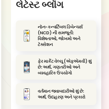
લેટેસ્ટ બ્લૉગ
નૉન-કન્વર્ટિબલ ડિબેન્ચર્સ
(NCD) ની સમજૂતી:
વિશેષતાઓ, જોખમો અને
ટૅક્સેશન
ફેર માર્કેટ વેલ્યૂ (એફએમવી) શું
છે: અર્થ, ગણતરીઓ અને
વ્યવહારિક ઉપયોગો
વર્તમાન જવાબદારીઓ શું છે:
અર્થ, ઉદાહરણ અને પ્રકારો