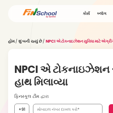
કોર્સ
બ્લૉગ
હોમ
/
શું બની રહ્યું છે
/
NPCI એ ટોકનાઇઝેશન સુવિધા માટે એગ્રીગેટ
NPCI એ ટોકનાઇઝેશન સુવ
હાથ મિલાવ્યા
ફિનસ્કૂલ ટીમ
દ્વારા
મોબાઇલ નંબર, જરૂરી છે
+91