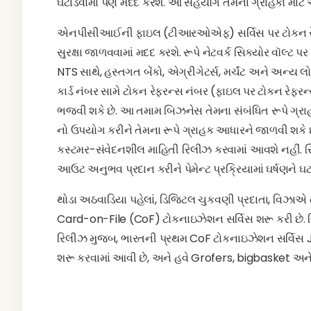
ઘટાડવામાં પણ મદદ કરશે. આ સહયોગ તેમના ગ્રાહકો માટે 
એનપીસીઆઈની ફાઇલ (ટીઆરઓએફ) સર્વિસ પર ટોકન રેફરન્સ
સુરક્ષા જાળવવામાં મદદ કરશે. રૂપે નેટવર્ક સિક્યોર વૉલ્ટ પર
NTS સાથે, હસ્તગત બેંકો, એગ્રીગેટર્સ, મર્ચંટ અને અન્ય 
કાર્ડ નંબર સામે ટોકન રેફરન્સ નંબર (ફાઇલ પર ટોકન રેફરન્
ભજવી શકે છે. આ તમામ બિઝનેસ તેમના સંબંધિત રૂપે ગ્રાહક
નો ઉપયોગ કરીને તેમના રૂપે ગ્રાહક આધારને જાળવી શકે છે
કસ્ટમર-સંવેદનશીલ માહિતી રિલીઝ કરવામાં આવશે નહીં. સ
આઉટ અનુભવ પ્રદાન કરીને પેમેન્ટ પ્રક્રિયામાં ઘર્ષણને ઘ
થોડા અઠવાડિયા પહેલાં, ડિજિટલ ચુકવણી પ્રદાતા, વિઝાએ 
Card-on-File (CoF) ટોકનાઇઝેશન સર્વિસ શરૂ કરી છે. વ
રિલીઝ મુજબ, ભારતની પ્રથમ CoF ટોકનાઇઝેશન સર્વિસ J
શરૂ કરવામાં આવી છે, અને હવે Grofers, bigbasket અને 