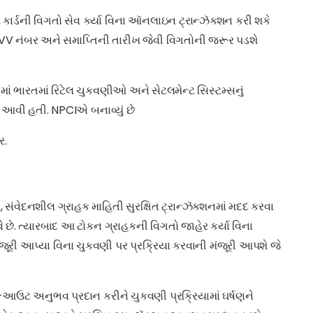
 કાર્ડની વિગતો સેવ કર્યા વિના ઑનલાઇન ટ્રાન્ઝૅક્શન કરી શકે
, CVV નંબર અને સમાપ્તિની તારીખ જેવી વિગતોની જરૂર પડશે
માં ભારતમાં રિટેલ ચુકવણીઓ અને સેટલમેન્ટ સિસ્ટમ્સનું
ં આવી હતી. NPCIએ બનાવ્યું છે
ર.
ંવેદનશીલ ગ્રાહક માહિતી સુરક્ષિત ટ્રાન્ઝૅક્શનમાં મદદ કરવા
આવે છે. ત્યારબાદ આ ટોકન ગ્રાહકની વિગતો જાહેર કર્યા વિના
જૂરી આપ્યા વિના ચુકવણી પર પ્રક્રિયા કરવાની મંજૂરી આપશે જે
ક-આઉટ અનુભવ પ્રદાન કરીને ચુકવણી પ્રક્રિયામાં ઘર્ષણને