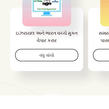
ઇઝરાયલ અને ભારત વચ્ચે મુક્ત
સમય
વેપાર કરાર
પાસવ
વધુ વાંચો