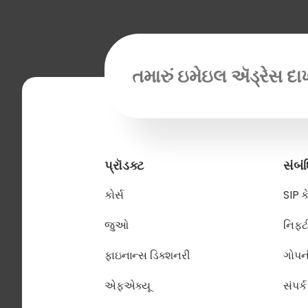
ઇમેઇલ ઍડ્રેસ આવશ્યક છે
પ્રૉડક્ટ
સંબં
કોર્સ
SIP ક
જુઓ
નિફ્
ફાઇનાન્સ ડિક્શનરી
ગોપન
એફએક્યૂ
સંપર્ક