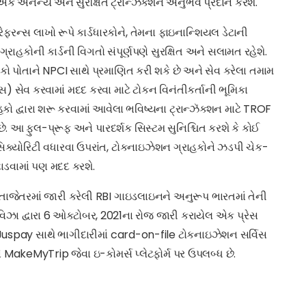
એક અનન્ય અને સુરક્ષિત ટ્રાન્ઝૅક્શન અનુભવ પ્રદાન કરશે.
 લાખો રૂપે કાર્ડધારકોને, તેમના ફાઇનાન્શિયલ ડેટાની
 ગ્રાહકોની કાર્ડની વિગતો સંપૂર્ણપણે સુરક્ષિત અને સલામત રહેશે.
લોકો પોતાને NPCI સાથે પ્રમાણિત કરી શકે છે અને સેવ કરેલા તમામ
સ) સેવ કરવામાં મદદ કરવા માટે ટોકન વિનંતીકર્તાની ભૂમિકા
ો દ્વારા શરૂ કરવામાં આવેલા ભવિષ્યના ટ્રાન્ઝૅક્શન માટે TROF
. આ ફુલ-પ્રૂફ અને પારદર્શક સિસ્ટમ સુનિશ્ચિત કરશે કે કોઈ
િક્યોરિટી વધારવા ઉપરાંત, ટોકનાઇઝેશન ગ્રાહકોને ઝડપી ચેક-
ટાડવામાં પણ મદદ કરશે.
તાજેતરમાં જારી કરેલી RBI ગાઇડલાઇનને અનુરૂપ ભારતમાં તેની
િઝા દ્વારા 6 ઓક્ટોબર, 2021ના રોજ જારી કરાયેલ એક પ્રેસ
uspay સાથે ભાગીદારીમાં card-on-file ટોકનાઇઝેશન સર્વિસ
MakeMyTrip જેવા ઇ-કોમર્સ પ્લેટફોર્મ પર ઉપલબ્ધ છે.