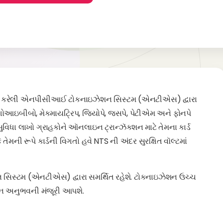
 શરૂ કરેલી એનપીસીઆઈ ટોકનાઇઝેશન સિસ્ટમ (એનટીએસ) દ્વારા
 ગોઆઇબીબો, મેકમાયટ્રિપ, જિયોપે, જસપે, પેટીએમ અને ફોનપે
ુવિધા લાખો ગ્રાહકોને ઑનલાઇન ટ્રાન્ઝૅક્શન માટે તેમના કાર્ડ
તેમની રૂપે કાર્ડની વિગતો હવે NTS ની અંદર સુરક્ષિત વૉલ્ટમાં
સિસ્ટમ (એનટીએસ) દ્વારા સમર્થિત રહેશે. ટોકનાઇઝેશન ઉચ્ચ
્શન અનુભવની મંજૂરી આપશે.