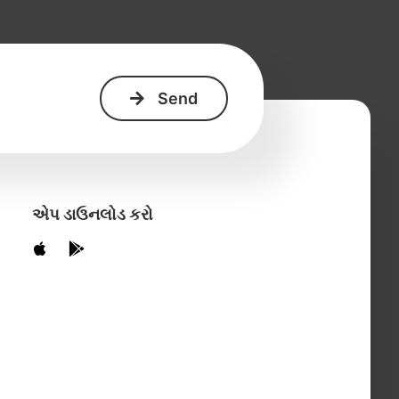
એપ ડાઉનલોડ કરો