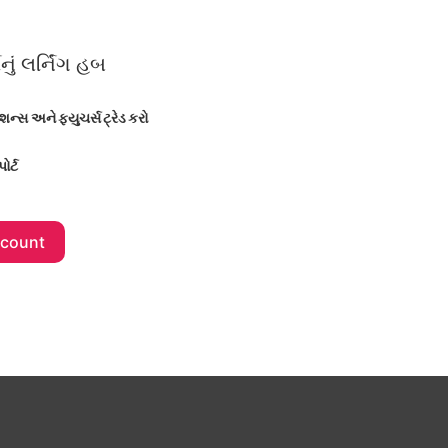
ું લર્નિંગ હબ
્શન્સ અને ફ્યુચર્સ ટ્રેડ કરો
ોર્ટ