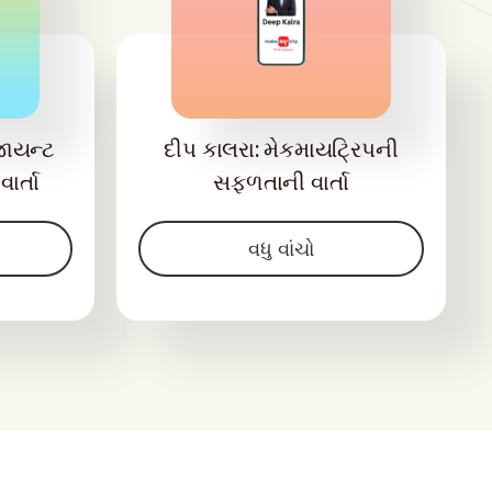
જાયન્ટ
દીપ કાલરા: મેકમાયટ્રિપની
ાર્તા
સફળતાની વાર્તા
વધુ વાંચો