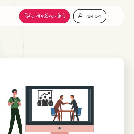
ડિમેટ એકાઉન્ટ ખોલો
લૉગ ઇન