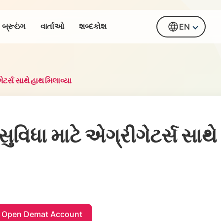
બ્રૂઇંગ
વાર્તાઓ
શબ્દકોશ
EN
ર્સ સાથે હાથ મિલાવ્યા
િધા માટે એગ્રીગેટર્સ સાથે