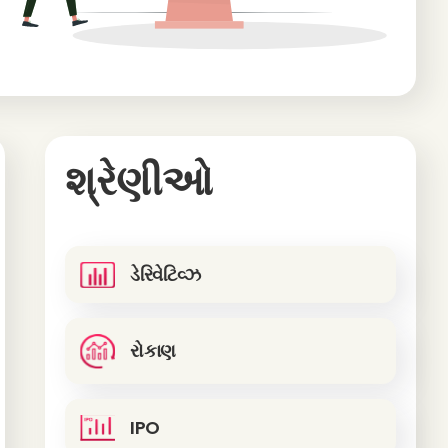
શ્રેણીઓ
ડેરિવેટિવ્ઝ
રોકાણ
IPO