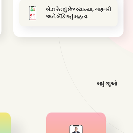
બેઝ રેટ શું છે? વ્યાખ્યા, ગણતરી
અને બેંકિંગનું મહત્વ
બધું જુઓ