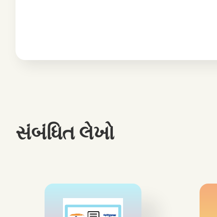
સંબંધિત લેખો