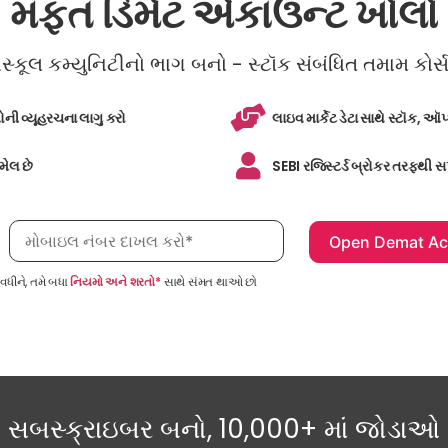
મફત ડિમેટ એકાઉન્ટ ખોલો
કૂલ કમ્યુનિટીનો ભાગ બનો - સ્ટૉક સંબંધિત તમામ કોર્સન
મોની વ્યૂહરચના લાગુ કરો
લાઇવ માર્કેટ ડેટા સાથે સ્ટૉક, ઑપ
ામેલ છે
SEBI રજિસ્ટર્ડ બ્રોકર તરફથી સપ
મોબાઇલ નંબર, જરૂરી છે
ધીને, તમે બધા
નિયમો અને શરતો*
સાથે સંમત થાઓ છો
સબસ્ક્રાઇબર બનો, 10,000+ માં જોડાઓ