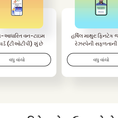
-આધારિત વન-ટાઇમ
હર્ષિલ માથુર: ફિનટેક 
ર્ડ (ટીઓટીપી) શું છે
રેઝરપેની સફળતાની વ
વધુ વાંચો
વધુ વાંચો