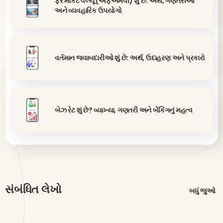
ફેર માર્કેટ વેલ્યૂ (એફએમવી) શું છે: અર્થ, ગણતરીઓ
અને વ્યવહારિક ઉપયોગો
વર્તમાન જવાબદારીઓ શું છે: અર્થ, ઉદાહરણ અને પ્રકારો
બેઝ રેટ શું છે? વ્યાખ્યા, ગણતરી અને બેંકિંગનું મહત્વ
સંબંધિત લેખો
બધું જુઓ