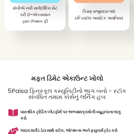
સેબીએ નવી માર્ગદર્શિકા સેટ
કિરણ મજુમદાર-શૉ:
કરી છે-એકસમાન
ઇન્ડિયા'સ બાયોટેક પાયનિયર
ટ્રાન્ઝૅક્શન ફી
મફત ડિમેટ એકાઉન્ટ ખોલો
5Paisa ફિનસ્કૂલ કમ્યુનિટીનો ભાગ બનો - સ્ટૉક
સંબંધિત તમામ કોર્સનું લર્નિંગ હબ
વાસ્તવિક ટ્રેડિંગ પ્લેટફોર્મ પર અભ્યાસક્રમોની વ્યૂહરચના લાગુ
કરો
લાઇવ માર્કેટ ડેટા સાથે સ્ટૉક, ઑપ્શન્સ અને ફ્યુચર્સ ટ્રેડ કરો