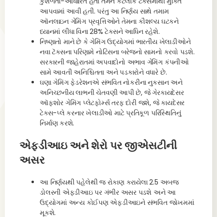
કુશળતા-આધારિત હતા તેમને કેટલાક ટૅક્સમાંથી મુક્તિ
આપવામાં આવી હતી. પરંતુ આ નિર્ણય સાથે તમામ
ઑનલાઇન ગેમિંગ પ્રવૃત્તિઓને તેમના કૌશલ્ય ઘટકને
ધ્યાનમાં લીધા વિના 28% ટેક્સને આધિન રહેશે.
નિષ્ણાતો માને છે કે ગેમિંગ ઉદ્યોગમાં ભારતીય ખેલાડીઓને
નવા ટૅક્સના પરિણામે નોટિસના બરેજનો સામનો કરવો પડશે.
સરકારની જાહેરાતમાં અપવાદોનો અભાવ ગેમિંગ કંપનીઓ
સામે આવતી અનિશ્ચિતતા અને પડકારોને વધારે છે.
ઘણા ગેમિંગ ફેડરેશનએ સંભવિત નોકરીના નુકસાન અને
અનિચ્છનીય લાભની ચેતવણી આપી છે, જે ગેરકાયદેસર
ઑફશોર ગેમિંગ પ્લેટફોર્મ્સ તરફ દોરી જશે, જે કાયદેસર
ટેક્સ-પ્લે કરનાર ખેલાડીઓ માટે પ્રતિકૂળ પરિસ્થિતિનું
નિર્માણ કરશે.
એફડીઆઇ અને શેરો પર જીએસટીની
અસર
આ નિર્ણયથી પહેલેથી જ રોકાણ કરાયેલા 2.5 અબજ
ડોલરની એફડીઆઇ પર ગંભીર અસર પડશે અને આ
ઉદ્યોગમાં અન્ય કોઈપણ એફડીઆઇને સંભવિત જોખમમાં
મૂકશે.