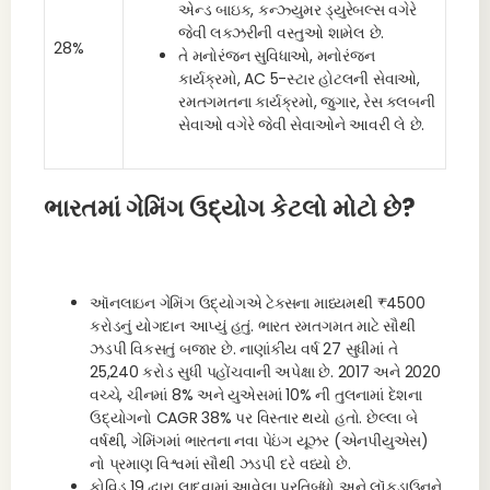
એન્ડ બાઇક, કન્ઝ્યુમર ડ્યુરેબલ્સ વગેરે
જેવી લક્ઝરીની વસ્તુઓ શામેલ છે.
28%
તે મનોરંજન સુવિધાઓ, મનોરંજન
કાર્યક્રમો, AC 5-સ્ટાર હોટલની સેવાઓ,
રમતગમતના કાર્યક્રમો, જુગાર, રેસ ક્લબની
સેવાઓ વગેરે જેવી સેવાઓને આવરી લે છે.
ભારતમાં ગેમિંગ ઉદ્યોગ કેટલો મોટો છે?
ઑનલાઇન ગેમિંગ ઉદ્યોગએ ટેક્સના માધ્યમથી ₹4500
કરોડનું યોગદાન આપ્યું હતું. ભારત રમતગમત માટે સૌથી
ઝડપી વિકસતું બજાર છે. નાણાંકીય વર્ષ 27 સુધીમાં તે
25,240 કરોડ સુધી પહોંચવાની અપેક્ષા છે. 2017 અને 2020
વચ્ચે, ચીનમાં 8% અને યુએસમાં 10% ની તુલનામાં દેશના
ઉદ્યોગનો CAGR 38% પર વિસ્તાર થયો હતો. છેલ્લા બે
વર્ષથી, ગેમિંગમાં ભારતના નવા પેઇંગ યૂઝર (એનપીયુએસ)
નો પ્રમાણ વિશ્વમાં સૌથી ઝડપી દરે વધ્યો છે.
કોવિડ 19 દ્વારા લાદવામાં આવેલા પ્રતિબંધો અને લૉકડાઉનને