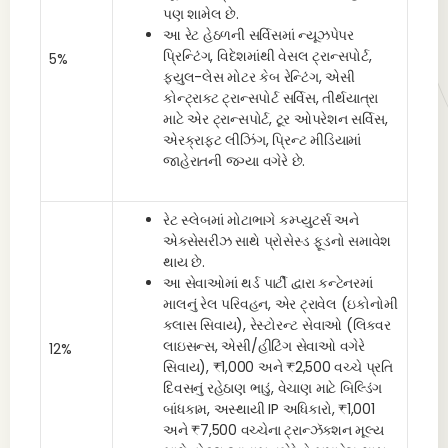
પણ શામેલ છે.
આ રેટ હેઠળની સર્વિસમાં ન્યૂઝપેપર
પ્રિન્ટિંગ, વિદેશમાંથી વેસલ ટ્રાન્સપોર્ટ,
5%
ફયુલ-લેસ મોટર કેબ રેન્ટિંગ, એસી
કોન્ટ્રાક્ટ ટ્રાન્સપોર્ટ સર્વિસ, તીર્થયાત્રા
માટે એર ટ્રાન્સપોર્ટ, ટૂર ઓપરેશન સર્વિસ,
એરક્રાફ્ટ લીઝિંગ, પ્રિન્ટ મીડિયામાં
જાહેરાતની જગ્યા વગેરે છે.
રેટ સ્લેબમાં મોટાભાગે કમ્પ્યુટર્સ અને
એક્સેસરીઝ સાથે પ્રોસેસ્ડ ફૂડનો સમાવેશ
થાય છે.
આ સેવાઓમાં થર્ડ પાર્ટી દ્વારા કન્ટેનરમાં
માલનું રેલ પરિવહન, એર ટ્રાવેલ (ઇકોનોમી
ક્લાસ સિવાય), રેસ્ટોરન્ટ સેવાઓ (લિક્વર
લાઇસન્સ, એસી/હીટિંગ સેવાઓ વગેરે
12%
સિવાય), ₹1,000 અને ₹2,500 વચ્ચે પ્રતિ
દિવસનું રહેઠાણ ભાડું, વેચાણ માટે બિલ્ડિંગ
બાંધકામ, અસ્થાયી IP અધિકારો, ₹1,001
અને ₹7,500 વચ્ચેના ટ્રાન્ઝૅક્શન મૂલ્ય