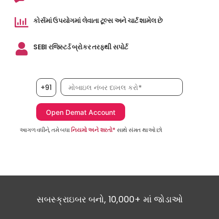
કોર્સમાં ઉપયોગમાં લેવાતા ટૂલ્સ અને ચાર્ટ શામેલ છે
SEBI રજિસ્ટર્ડ બ્રોકર તરફથી સપોર્ટ
મોબાઇલ નંબર, જરૂરી છે
+91
આગળ વધીને, તમે બધા
નિયમો અને શરતો*
સાથે સંમત થાઓ છો
સબસ્ક્રાઇબર બનો, 10,000+ માં જોડાઓ