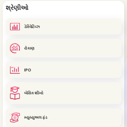
શ્રેણીઓ
ડેરિવેટિવ્ઝ
રોકાણ
IPO
બેસિક શીખો
મ્યુચ્યુઅલ ફંડ