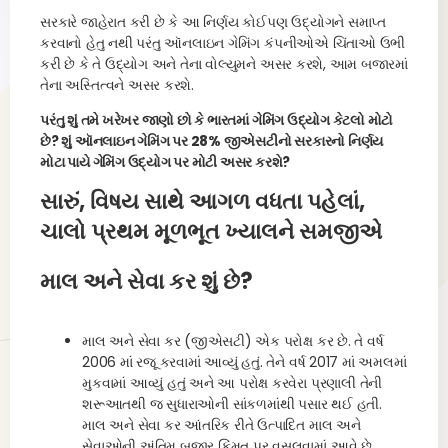
સરકારે જાહેરાત કરી છે કે આ નિર્ણય કોઈપણ ઉદ્યોગને સમાપ્ત
કરવાનો હેતુ નથી પરંતુ ઑનલાઇન ગેમિંગ કંપનીઓએ ચિંતાઓ ઉભી
કરી છે કે તે ઉદ્યોગ અને તેના વોલ્યુમને અસર કરશે, આમ બજારમાં
તેના અસ્તિત્વને અસર કરશે.
પરંતુ શું તમે ખરેખર જાણો છો કે ભારતમાં ગેમિંગ ઉદ્યોગ કેટલો મોટો
છે? શું ઑનલાઇન ગેમિંગ પર 28% જીએસટીનો સરકારનો નિર્ણય
મોટા પાયે ગેમિંગ ઉદ્યોગ પર મોટી અસર કરશે?
સારું, વિષય સાથે આગળ વધતા પહેલાં,
ચાલો પ્રથમ મૂળભૂત ખ્યાલને સમજીએ
માલ અને સેવા કર શું છે?
માલ અને સેવા કર (જીએસટી) એક પરોક્ષ કર છે. તે વર્ષ
2006 માં રજૂ કરવામાં આવ્યું હતું. તેને વર્ષ 2017 માં અમલમાં
મુકવામાં આવ્યું હતું અને આ પરોક્ષ કરવેરા પ્રણાલી તેની
શરૂઆતથી જ સુધારાઓની સાંકળમાંથી પસાર થઈ હતી.
માલ અને સેવા કર આંતરિક રીતે ઉત્પાદિત માલ અને
સેવાઓની અંતિમ બજાર કિંમત પર વસૂલવામાં આવે છે.