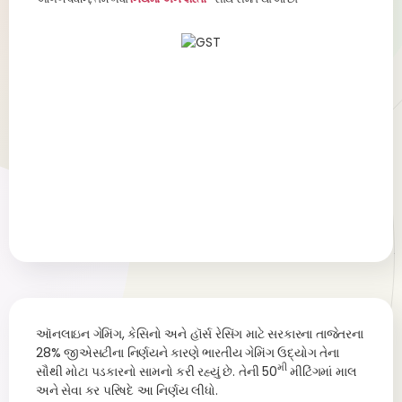
ઑ
નલાઇન ગેમિંગ, કેસિનો અને હૉર્સ રેસિંગ માટે સરકારના તાજેતરના
28% જીએસટીના નિર્ણયને કારણે ભારતીય ગેમિંગ ઉદ્યોગ તેના
મી
સૌથી મોટા પડકારનો સામનો કરી રહ્યું છે. તેની 50
મીટિંગમાં માલ
અને સેવા કર પરિષદે આ નિર્ણય લીધો.