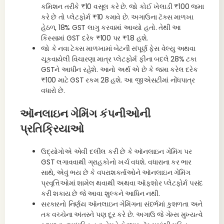
કમિશન તરીકે ₹10 વસૂલ કરે છે. જો કોઈ ખેલાડી ₹100 જમા
કરે છે તો પ્લેટફોર્મ ₹10 કમાવે છે. અગાઉના ટૅક્સ માળખા
હેઠળ, 18% GST લાગુ કરવામાં આવ્યો હતો. તેથી આ
કિસ્સામાં GST દરેક ₹100 પર ₹1.8 હશે.
જો કે નવા ટેક્સ માળખામાં બેટની સંપૂર્ણ ફેસ વેલ્યુ અથવા
ચૂકવાયેલી વિચારણા માત્ર પ્લેટફોર્મ ફીના બદલે 28% ટકા
GSTને આધીન રહેશે. આનો અર્થ એ છે કે જમા કરેલ દરેક
₹100 માટે GST રકમ 28 હશે. આ જીએસટીમાં નોંધપાત્ર
વધારો છે.
ઑનલાઇન ગેમિંગ કંપનીઓની
પ્રતિક્રિયાઓ
ઉદ્યોગોએ એવી દલીલ કરી છે કે ઑનલાઇન ગેમિંગ પર
GST લગાવવાથી ગ્રાહકોનો ખર્ચ વધશે. વધારાના કર ભાર
સાથે, એવું ભય છે કે વપરાશકર્તાઓને ઑનલાઇન ગેમિંગ
પ્રવૃત્તિઓમાં શામેલ થવાથી અથવા ઑફશોર પ્લેટફોર્મ પસંદ
કરી શકાય છે જે આવા શુલ્કને આધિન નથી.
સરકારનો નિર્ણય ઑનલાઇન ગેમિંગના સંદર્ભમાં કુશળતા અને
તક વચ્ચેના અંતરને પણ દૂર કરે છે. અગાઉ જે ગેમ્સ મુખ્યત્વે