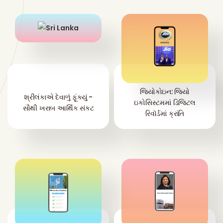
જિયોકોઇન: જિયો
શ્રીલંકાએ દેવાળું ફૂંક્યું -
ઇકોસિસ્ટમમાં ડિજિટલ
સૌથી ખરાબ આર્થિક સંકટ
રિવૉર્ડમાં ક્રાંતિ