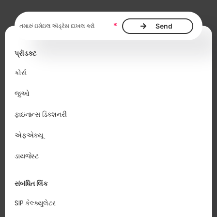
ઇમેઇલ ઍડ્રેસ આવશ્યક છે
*
પ્રૉડક્ટ
કોર્સ
જુઓ
ફાઇનાન્સ ડિક્શનરી
એફએક્યૂ
ડાયજેસ્ટ
સંબંધિત લિંક
SIP કેલ્ક્યુલેટર