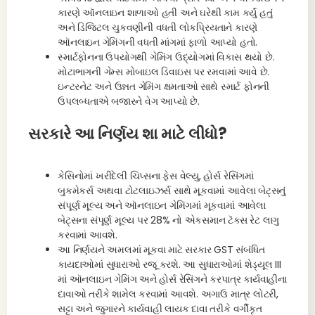
કારણે ઑનલાઇન શાળાઓ હતી અને ઘરેથી કામ કર્યું હતું
અને ડિજિટલ ચુકવણીની વધતી લોકપ્રિયતાને કારણે
ઑનલાઇન ગેમિંગની વધતી માંગમાં ફાળો આપ્યો હતો.
સ્માર્ટફોનના ઉપયોગથી ગેમિંગ ઉદ્યોગમાં વિકાસ થયો છે.
મોટાભાગની ગેમ્સ મોબાઇલ ડિવાઇસ પર રમવામાં આવે છે.
ઇન્ટરનેટ અને ઉન્નત ગેમિંગ ક્ષમતાઓ સાથે સ્માર્ટ ફોનની
ઉપલબ્ધતાએ બજારને વેગ આપ્યો છે.
સરકારે આ નિર્ણય શા માટે લીધો?
કેસિનોમાં ખરીદેલી ચિપ્સના ફેસ વેલ્યુ, હોર્સ રેસિંગમાં
બુકમેકર્સ અથવા ટોટલાઇઝર્સ સાથે મૂકવામાં આવેલા બેટ્સનું
સંપૂર્ણ મૂલ્ય અને ઑનલાઇન ગેમિંગમાં મૂકવામાં આવેલા
બેટ્સના સંપૂર્ણ મૂલ્ય પર 28% નો એકસમાન ટૅક્સ રેટ લાગુ
કરવામાં આવશે.
આ નિર્ણયને અમલમાં મૂકવા માટે સરકાર GST સંબંધિત
કાયદાઓમાં સુધારાઓ રજૂ કરશે. આ સુધારાઓમાં શેડ્યૂલ III
માં ઑનલાઇન ગેમિંગ અને હોર્સ રેસિંગને કરપાત્ર કાર્યવાહીના
દાવાઓ તરીકે શામેલ કરવામાં આવશે. અગાઉ માત્ર લોટરી,
સટ્ટા અને જુગારને કાર્યવાહી લાયક દાવા તરીકે વર્ગીકૃત