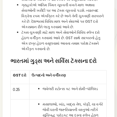
ગ્રાહકોએ અંતિમ કિંમત ચૂકવતી વખતે માલ અથવા
સેવાઓની ખરીદી પર આ ટૅક્સ ચૂકવવો પડશે. ત્યારબાદ
વિક્રેતા રકમ એકત્રિત કરે છે અને તેની ચુકવણી સરકારને
કરે છે. દેશભરમાં વિવિધ માલ અને સેવાઓ પર GST દરો
એકસમાન રીતે લાગુ કરવામાં આવે છે.
ટૅક્સ ચુકવણી માટે માલ અને સેવાઓને વિવિધ સ્લેબ દરો
હેઠળ વર્ગીકૃત કરવામાં આવે છે. GST સાથે સરકારનો હેતુ
એક છત્ર હેઠળ વસૂલવામાં આવતા તમામ પરોક્ષ ટૅક્સને
એકીકૃત કરવાનો છે.
ભારતમાં ગુડ્સ અને સર્વિસ ટૅક્સના દરો
GST દરો
ઉત્પાદનો અને વર્ગીકરણ
જ્વેલરી સ્ટોન્સ કટ અને સેમી-પૉલિશ્ડ
0.25
મસાલાઓ, ખાંડ, ખાદ્ય તેલ, કૉફી, ચા વગેરે
જેવી ઘરની જરૂરિયાતની વસ્તુઓ તરીકે
સૂચિબદ્ધ પ્રૉડક્ટ આ દરના સ્લેબ હેઠળ