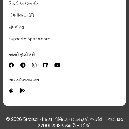
નિફ્ટી ઑપ્શન ચેન
ગોપનીયતા નીતિ
સંપર્ક કરો
support@5paisa.com
અમને ફોલો કરો
એપ ડાઉનલોડ કરો
© 2026 5Paisa કેપિટલ લિમિટેડ. તમામ હકો આરક્ષિત. અમે Iso
27001:2013 પ્રમાણિત છીએ.