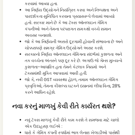
કરવામાં આવ્યા હતા.
આ નિર્ણય ઉદ્યોગને નિયંત્રિત કરવા અને નિષ્પક્ષતા અને
પારદર્શકતા સુનિશ્ચિત કરવાના પ્રયાસરૂપે લેવામાં આવ્યો
હતો. સરકાર માને છે કે આ ટૅક્સ ઑનલાઇન ગેમિંગ
કંપનીઓ અને તેમના પરંપરાગત સમકક્ષો વચ્ચે સમાન
અવસર બનાવશે.
જો કે આ નિર્ણયની અસરો દૂરગામી હોવાની સંભાવના છે અને
ચોક્કસપણે સમગ્ર ગેમિંગ ઉદ્યોગને અસર કરશે.
સરકારનો નિર્ણય ઑનલાઇન ગેમિંગના સંદર્ભમાં કુશળતા અને
તક વચ્ચેના અંતરને પણ દૂર કરે છે. અગાઉ જે ગેમ્સ મુખ્યત્વે
કુશળતા-આધારિત હતા તેમને કેટલાક નિયમો અને
ટૅક્સમાંથી મુક્તિ આપવામાં આવી હતી.
જો કે, નવી GST વ્યવસ્થા હેઠળ, તમામ ઑનલાઇન ગેમિંગ
પ્રવૃત્તિઓ, તેમના કૌશલ્ય ઘટકને ધ્યાનમાં લીધા વિના, 28%
કરને આધિન રહેશે.
નવા કરનું માળખું કેવી રીતે કાર્યરત થશે?
નવું ટૅક્સ માળખું કેવી રીતે કામ કરશે તે સમજવા માટે ચાલો
એક ઉદાહરણ લઈએ :
ધારો કે ગેમિંગ કંપની સ્પર્ધામાં ભાગ લેનારા ખેલાડીઓ પાસેથી