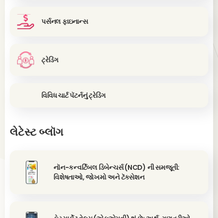
પર્સનલ ફાઇનાન્સ
ટ્રેડિંગ
વિવિધ ચાર્ટ પૅટર્નનું ટ્રેડિંગ
લેટેસ્ટ બ્લૉગ
નૉન-કન્વર્ટિબલ ડિબેન્ચર્સ (NCD) ની સમજૂતી:
વિશેષતાઓ, જોખમો અને ટૅક્સેશન