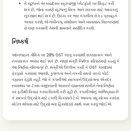
તે યૂઝરને ગેરકાયદેસર સટ્ટાબાજી પ્લેટફોર્મ પર શિફ્ટ કરી
શકે છે, જેના કારણે યૂઝરનું રિસ્ક અને સરકાર માટે આવકનું
નુકસાન થઈ શકે છે. ઉચ્ચ કર ભાર કંપનીના રોકડ પ્રવાહને
અસર કરશે, જે નવીનતા, સંશોધન અને વ્યવસાય વિસ્તરણમાં
રોકાણ કરવાની તેમની ક્ષમતાને મર્યાદિત કરશે.
નિષ્કર્ષ
ઑનલાઇન ગેમિંગ પર 28% GST લાગુ કરવાથી સકારાત્મક અને
નકારાત્મક અસર થઈ શકે છે. નાણાં મંત્રી નિર્મલા સીતારમણે કહ્યું કે
આ નિર્ણય નોંધપાત્ર છે. મંત્રીએ ઉલ્લેખ કર્યો કે GST કાયદામાં
ફેરફારો કરવામાં આવશે. કુશળતા અને તકની રમતો વચ્ચે કોઈ
તફાવત રહેશે નહીં. જો કે કંપનીઓ સરકારને ઉદ્યોગના એકંદર
સ્વાસ્થ્ય પર ટૅક્સ વસૂલવાની અસરને ધ્યાનમાં રાખીને તેના નિર્ણય
પર ફરીથી વિચાર કરવા વિનંતી કરી રહી છે. કંપનીઓનું અભિપ્રાય છે
કે સરકારે ઉદ્યોગ માટે ટકાઉ વિકાસને ટેકો આપતા વધુ યોગ્ય કરવેરા
મોડેલ શોધવા માટે ઉદ્યોગના હિસ્સેદારો સાથે કામ કરવું જોઈએ.