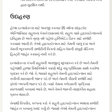
દ્વારા સુરક્ષિત નથી.
ઉદાહરણ
હેલ્થ ઇન્શ્યોરન્સ માટે અરજી કરનાર 35 વર્ષના સૉફ્ટવેર
એન્જિનિયર રાહુલના કેસને ધ્યાનમાં લો. રાહુલ પાસે હાઇપરટેન્શનનો
ઇતિહાસ છે અને ત્રણ વર્ષ પહેલાં હર્નિએટેડ ડિસ્ક માટે સર્જરી
કરવામાં આવી છે. તેઓ હાઇપરટેન્શન માટે તેમની ચાલુ દવા અને
તેમની ભૂતકાળની સર્જરીની વિગતો સહિત તેમની સંપૂર્ણ મેડિકલ
હિસ્ટ્રી જાહેર કરવાનું નક્કી કરે છે.
ઇન્શ્યોરન્સ કંપની રાહુલની અરજીનું મૂલ્યાંકન કરે છે અને તેમની
પહેલાંથી હાજર સ્થિતિઓને કારણે થોડું વધુ પ્રીમિયમ સાથે કવરેજ
પ્રદાન કરે છે. જો કે, જ્યારે રાહુલને તેમની હાઇપરટેન્શન માટે
તબીબી સારવારની જરૂર પડે છે અને તેમની પીઠની સર્જરી માટે
ફૉલો-અપની જરૂર પડે છે, ત્યારે તેમના ક્લેઇમની પ્રક્રિયા
સરળતાથી કરવામાં આવે છે, અને તેમને જરૂરી નાણાંકીય સહાય
પ્રાપ્ત થાય છે.
તેનાથી વિપરીત, કલ્પના કરો કે રાહુલે હાઇપરટેન્શન અથવા સર્જરી
જાહેર ન કરવાનું પસંદ કર્યું છે. જ્યારે તેઓ તેમની હાઇપરટેન્શન