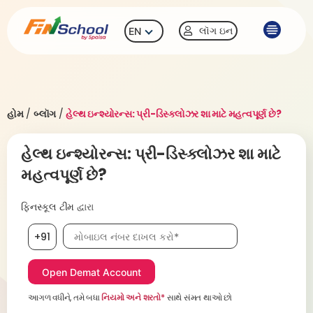
લૉગ ઇન
EN
હોમ
/
બ્લૉગ
/
હેલ્થ ઇન્શ્યોરન્સ: પ્રી-ડિસ્ક્લોઝર શા માટે મહત્વપૂર્ણ છે?
હેલ્થ ઇન્શ્યોરન્સ: પ્રી-ડિસ્ક્લોઝર શા માટે
મહત્વપૂર્ણ છે?
ફિનસ્કૂલ ટીમ
દ્વારા
મોબાઇલ નંબર, જરૂરી છે
+91
આગળ વધીને, તમે બધા
નિયમો અને શરતો*
સાથે સંમત થાઓ છો