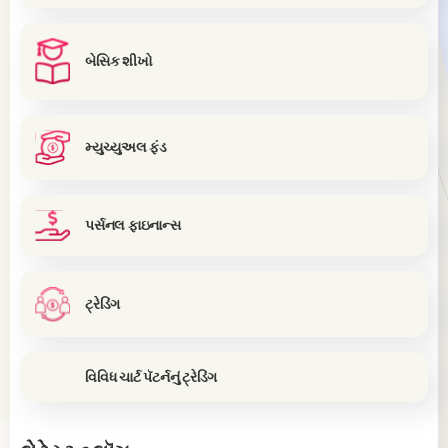
બેસિક શીખો
મ્યુચ્યુઅલ ફંડ
પર્સનલ ફાઇનાન્સ
ટ્રેડિંગ
વિવિધ ચાર્ટ પૅટર્નનું ટ્રેડિંગ