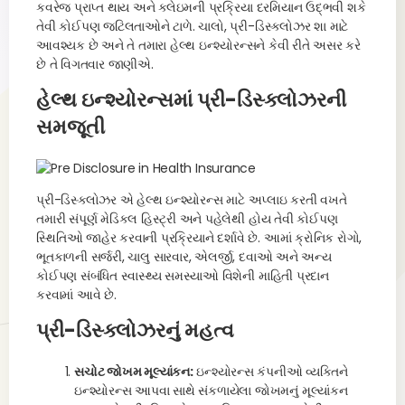
કવરેજ પ્રાપ્ત થાય અને ક્લેઇમની પ્રક્રિયા દરમિયાન ઉદ્ભવી શકે
તેવી કોઈપણ જટિલતાઓને ટાળે. ચાલો, પ્રી-ડિસ્ક્લોઝર શા માટે
આવશ્યક છે અને તે તમારા હેલ્થ ઇન્શ્યોરન્સને કેવી રીતે અસર કરે
છે તે વિગતવાર જાણીએ.
હેલ્થ ઇન્શ્યોરન્સમાં પ્રી-ડિસ્ક્લોઝરની
સમજૂતી
પ્રી-ડિસ્ક્લોઝર એ હેલ્થ ઇન્શ્યોરન્સ માટે અપ્લાઇ કરતી વખતે
તમારી સંપૂર્ણ મેડિકલ હિસ્ટ્રી અને પહેલેથી હોય તેવી કોઈપણ
સ્થિતિઓ જાહેર કરવાની પ્રક્રિયાને દર્શાવે છે. આમાં ક્રોનિક રોગો,
ભૂતકાળની સર્જરી, ચાલુ સારવાર, એલર્જી, દવાઓ અને અન્ય
કોઈપણ સંબંધિત સ્વાસ્થ્ય સમસ્યાઓ વિશેની માહિતી પ્રદાન
કરવામાં આવે છે.
પ્રી-ડિસ્ક્લોઝરનું મહત્વ
સચોટ જોખમ મૂલ્યાંકન:
ઇન્શ્યોરન્સ કંપનીઓ વ્યક્તિને
ઇન્શ્યોરન્સ આપવા સાથે સંકળાયેલા જોખમનું મૂલ્યાંકન