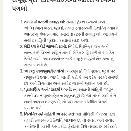
પગલાં
તમારા ડૉક્ટરની સલાહ લો:
તમારી હેલ્થ ઇન્શ્યોરન્સ
એપ્લિકેશન ભરતા પહેલાં, તમારા સ્વાસ્થ્યની સ્થિતિનું વ્યાપક
ઓવરવ્યૂ મેળવવા માટે તમારા ડૉક્ટરની સલાહ લો. આ તમને
સચોટ માહિતી પ્રદાન કરવામાં મદદ કરશે.
મેડિકલ રેકોર્ડ જાળવી રાખો:
રિપોર્ટ, પ્રિસ્ક્રિપ્શન અને
સારવારની વિગતો સહિત તમારી મેડિકલ હિસ્ટ્રીનો સંગઠિત
રેકોર્ડ રાખો. આ ઇન્શ્યોરર સાથે સંપૂર્ણ માહિતી શેર કરવાનું
સરળ બનાવે છે.
અરજી કાળજીપૂર્વક વાંચો:
અરજી ફોર્મમાં પૂછાતા પ્રશ્નો પર
નજીકથી ધ્યાન આપો. ખાતરી કરો કે તમે દરેક પ્રશ્નને સમજો
છો અને વિગતવાર અને સચોટ જવાબો પ્રદાન કરો છો.
પ્રામાણિક અને પારદર્શક બનો:
સ્વાસ્થ્યની માહિતી જાહેર
કરતી વખતે પ્રામાણિકતા મહત્વપૂર્ણ છે. જો તમને લાગે કે તે
નાની અથવા નગણ્ય છે, તો પણ તમામ સંબંધિત વિગતો
પ્રદાન કરો.
નિયમિતપણે માહિતી અપડેટ કરો:
જો પૉલિસી મેળવ્યા પછી
તમારી સ્વાસ્થ્યની સ્થિતિ બદલાય છે, તો સતત અને સચોટ
કવરેજની ખાતરી કરવા માટે ફેરફારો વિશે તમારા ઇન્શ્યોરરને