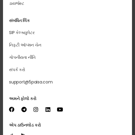
ડાયજેસ્ટ
સંબંધિત લિંક
SIP કેલ્ક્યુલેટર
નિફ્ટી ઑપ્શન ચેન
ગોપનીયતા નીતિ
સંપર્ક કરો
support@5paisa.com
અમને ફોલો કરો
એપ ડાઉનલોડ કરો