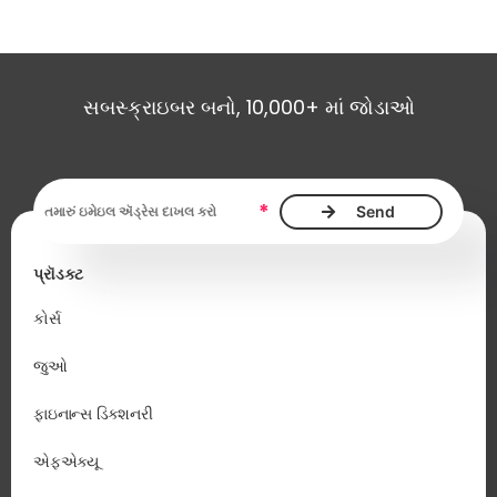
સબસ્ક્રાઇબર બનો, 10,000+ માં જોડાઓ
ઇમેઇલ ઍડ્રેસ આવશ્યક છે
*
પ્રૉડક્ટ
કોર્સ
જુઓ
ફાઇનાન્સ ડિક્શનરી
એફએક્યૂ