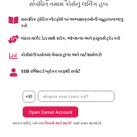
સંબંધિત તમામ કોર્સનું લર્નિંગ હબ
વાસ્તવિક ટ્રેડિંગ પ્લેટફોર્મ પર અભ્યાસક્રમોની વ્યૂહરચના લાગુ
કરો
લાઇવ માર્કેટ ડેટા સાથે સ્ટૉક, ઑપ્શન્સ અને ફ્યુચર્સ ટ્રેડ કરો
કોર્સમાં ઉપયોગમાં લેવાતા ટૂલ્સ અને ચાર્ટ શામેલ છે
SEBI રજિસ્ટર્ડ બ્રોકર તરફથી સપોર્ટ
મોબાઇલ નંબર, જરૂરી છે
+91
આગળ વધીને, તમે બધા
નિયમો અને શરતો*
સાથે સંમત થાઓ છો