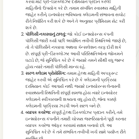
કરવા માટે પ્રી-ડિસ્ક્લોઝર દરમિયાન પ્રદાન કરેલી
માહિતીનો ઉપયોગ કરે છે. તમામ સંબંધિત સ્વાસ્થ્ય માહિતી
જાહેર કરીને, ઇન્શ્યોરર ભવિષ્યના ક્લેઇમની સંભાવના સચોટ
રીતે નિર્ધારિત કરી શકે છે અને તે અનુસાર પ્રીમિયમ સેટ કરી
શકે છે.
પૉલિસી નકારવાનું ટાળવું:
જો કોઈ ઇન્શ્યોરન્સ કંપની
પૉલિસી જારી કર્યા પછી અઘોષિત તબીબી સ્થિતિઓ જાણે છે,
તો તે પૉલિસીને નકારવા અથવા કૅન્સલેશન તરફ દોરી શકે
છે. સંપૂર્ણ પ્રી-ડિસ્ક્લોઝર આવી પરિસ્થિતિઓના જોખમને
ઘટાડે છે, જે સુનિશ્ચિત કરે છે કે જ્યારે તમને સૌથી વધુ જરૂર
હોય ત્યારે તમારી પૉલિસી માન્ય રહે.
સરળ ક્લેઇમ પ્રોસેસિંગ:
તમામ હેલ્થ માહિતી અપફ્રન્ટ
જાહેર કરવી એ સુનિશ્ચિત કરે છે કે ક્લેઇમની પ્રક્રિયા
દરમિયાન કોઈ આશ્ચર્ય નથી. જ્યારે ઇન્શ્યોરન્સ લેનારની
સ્વાસ્થ્યની સ્થિતિની સંપૂર્ણ સમજ હોય ત્યારે ઇન્શ્યોરર
ક્લેઇમને સ્વીકારવાની શક્યતા વધુ હોય છે, જેના કારણે
ક્લેઇમની પ્રક્રિયા ઝડપી અને સરળ બને છે.
વ્યાપક કવરેજ:
સંપૂર્ણ હેલ્થ ડિસ્ક્લોઝર પ્રદાન કરીને, તમે
ઇન્શ્યોરન્સ કંપનીને તમારી ચોક્કસ જરૂરિયાતોને પૂર્ણ કરનાર
વ્યાપક કવરેજ ઑફર કરવામાં સક્ષમ બનાવો છો. આ
સુનિશ્ચિત કરે છે કે તમે સંભવિત તબીબી ખર્ચ સામે પર્યાપ્ત રીતે
સુરક્ષિત છો.