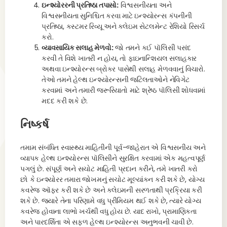
ઇન્શ્યોરરની પ્રતિષ્ઠા તપાસો:
વિશ્વસનીયતા અને
વિશ્વસનીયતા સુનિશ્ચિત કરવા માટે ઇન્શ્યોરન્સ કંપનીની
પ્રતિષ્ઠા, કસ્ટમર રિવ્યૂ અને ક્લેઇમ સેટલમેન્ટ રેશિયો રિસર્ચ
કરો.
વ્યાવસાયિક સલાહ મેળવો:
જો તમને કઈ પૉલિસી પસંદ
કરવી તે વિશે ખાતરી ન હોય, તો ફાઇનાન્શિયલ સલાહકાર
અથવા ઇન્શ્યોરન્સ બ્રોકર પાસેથી સલાહ મેળવવાનું વિચારો.
તેઓ તમને હેલ્થ ઇન્શ્યોરન્સની જટિલતાઓને નેવિગેટ
કરવામાં અને તમારી જરૂરિયાતો માટે શ્રેષ્ઠ પૉલિસી શોધવામાં
મદદ કરી શકે છે.
નિષ્કર્ષ
તમામ સંબંધિત સ્વાસ્થ્ય માહિતીની પૂર્વ-જાહેરાત એ વિશ્વસનીય અને
વ્યાપક હેલ્થ ઇન્શ્યોરન્સ પૉલિસીને સુરક્ષિત કરવામાં એક મહત્વપૂર્ણ
પગલું છે. સંપૂર્ણ અને સચોટ માહિતી પ્રદાન કરીને, તમે ખાતરી કરો
છો કે ઇન્શ્યોરર તમારા જોખમનું સચોટ મૂલ્યાંકન કરી શકે છે, યોગ્ય
કવરેજ ઑફર કરી શકે છે અને ક્લેઇમની સરળતાથી પ્રક્રિયા કરી
શકે છે. જ્યારે તેના પરિણામે વધુ પ્રીમિયમ થઈ શકે છે, ત્યારે યોગ્ય
કવરેજ હોવાના લાભો ખર્ચથી વધુ હોય છે. યાદ રાખો, પ્રામાણિકતા
અને પારદર્શિતા એ સફળ હેલ્થ ઇન્શ્યોરન્સ અનુભવની ચાવી છે.