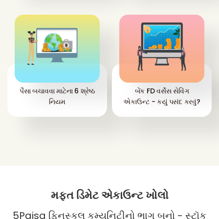
પૈસા બચાવવા માટેના 6 શ્રેષ્ઠ
બેંક FD વર્સેસ સેવિંગ
નિયમ
એકાઉન્ટ - કયું પસંદ કરવું?
મફત ડિમેટ એકાઉન્ટ ખોલો
5Paisa ફિનસ્કૂલ કમ્યુનિટીનો ભાગ બનો - સ્ટૉક