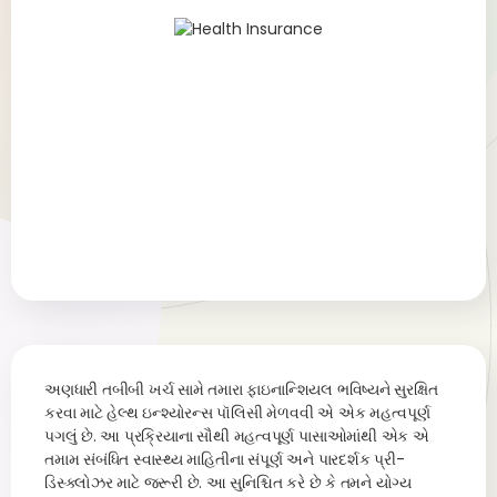
અણધારી તબીબી ખર્ચ સામે તમારા ફાઇનાન્શિયલ ભવિષ્યને સુરક્ષિત
કરવા માટે હેલ્થ ઇન્શ્યોરન્સ પૉલિસી મેળવવી એ એક મહત્વપૂર્ણ
પગલું છે. આ પ્રક્રિયાના સૌથી મહત્વપૂર્ણ પાસાઓમાંથી એક એ
તમામ સંબંધિત સ્વાસ્થ્ય માહિતીના સંપૂર્ણ અને પારદર્શક પ્રી-
ડિસ્ક્લોઝર માટે જરૂરી છે. આ સુનિશ્ચિત કરે છે કે તમને યોગ્ય