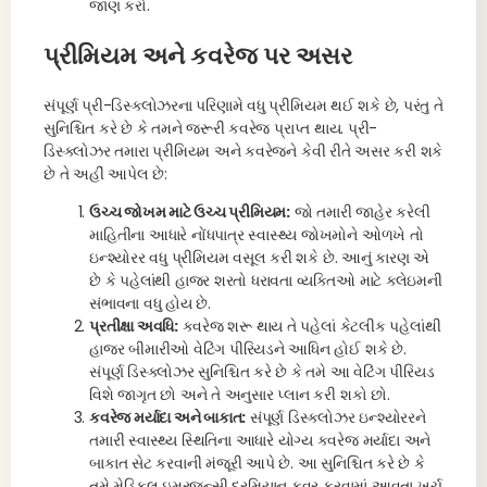
જાણ કરો.
પ્રીમિયમ અને કવરેજ પર અસર
સંપૂર્ણ પ્રી-ડિસ્ક્લોઝરના પરિણામે વધુ પ્રીમિયમ થઈ શકે છે, પરંતુ તે
સુનિશ્ચિત કરે છે કે તમને જરૂરી કવરેજ પ્રાપ્ત થાય. પ્રી-
ડિસ્ક્લોઝર તમારા પ્રીમિયમ અને કવરેજને કેવી રીતે અસર કરી શકે
છે તે અહીં આપેલ છે:
ઉચ્ચ જોખમ માટે ઉચ્ચ પ્રીમિયમ:
જો તમારી જાહેર કરેલી
માહિતીના આધારે નોંધપાત્ર સ્વાસ્થ્ય જોખમોને ઓળખે તો
ઇન્શ્યોરર વધુ પ્રીમિયમ વસૂલ કરી શકે છે. આનું કારણ એ
છે કે પહેલાંથી હાજર શરતો ધરાવતા વ્યક્તિઓ માટે ક્લેઇમની
સંભાવના વધુ હોય છે.
પ્રતીક્ષા અવધિ:
કવરેજ શરૂ થાય તે પહેલાં કેટલીક પહેલાંથી
હાજર બીમારીઓ વેટિંગ પીરિયડને આધિન હોઈ શકે છે.
સંપૂર્ણ ડિસ્ક્લોઝર સુનિશ્ચિત કરે છે કે તમે આ વેટિંગ પીરિયડ
વિશે જાગૃત છો અને તે અનુસાર પ્લાન કરી શકો છો.
કવરેજ મર્યાદા અને બાકાત:
સંપૂર્ણ ડિસ્ક્લોઝર ઇન્શ્યોરરને
તમારી સ્વાસ્થ્ય સ્થિતિના આધારે યોગ્ય કવરેજ મર્યાદા અને
બાકાત સેટ કરવાની મંજૂરી આપે છે. આ સુનિશ્ચિત કરે છે કે
તમે મેડિકલ ઇમરજન્સી દરમિયાન કવર કરવામાં આવતા ખર્ચ