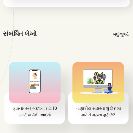
સંબંધિત લેખો
બધું જુઓ
ફાઇનાન્સને બદલવા માટે 10
નાણાકીય સાક્ષરતા શું છે? શા
સ્માર્ટ ખર્ચની આદતો
માટે તે મહત્વપૂર્ણ છે?