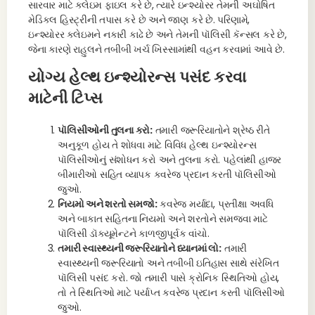
સારવાર માટે ક્લેઇમ ફાઇલ કરે છે, ત્યારે ઇન્શ્યોરર તેમની અઘોષિત
મેડિકલ હિસ્ટ્રીની તપાસ કરે છે અને જાણ કરે છે. પરિણામે,
ઇન્શ્યોરર ક્લેઇમને નકારી કાઢે છે અને તેમની પૉલિસી કૅન્સલ કરે છે,
જેના કારણે રાહુલને તબીબી ખર્ચ ખિસ્સામાંથી વહન કરવામાં આવે છે.
યોગ્ય હેલ્થ ઇન્શ્યોરન્સ પસંદ કરવા
માટેની ટિપ્સ
પૉલિસીઓની તુલના કરો:
તમારી જરૂરિયાતોને શ્રેષ્ઠ રીતે
અનુકૂળ હોય તે શોધવા માટે વિવિધ હેલ્થ ઇન્શ્યોરન્સ
પૉલિસીઓનું સંશોધન કરો અને તુલના કરો. પહેલાંથી હાજર
બીમારીઓ સહિત વ્યાપક કવરેજ પ્રદાન કરતી પૉલિસીઓ
જુઓ.
નિયમો અને શરતો સમજો:
કવરેજ મર્યાદા, પ્રતીક્ષા અવધિ
અને બાકાત સહિતના નિયમો અને શરતોને સમજવા માટે
પૉલિસી ડૉક્યૂમેન્ટને કાળજીપૂર્વક વાંચો.
તમારી સ્વાસ્થ્યની જરૂરિયાતોને ધ્યાનમાં લો:
તમારી
સ્વાસ્થ્યની જરૂરિયાતો અને તબીબી ઇતિહાસ સાથે સંરેખિત
પૉલિસી પસંદ કરો. જો તમારી પાસે ક્રોનિક સ્થિતિઓ હોય,
તો તે સ્થિતિઓ માટે પર્યાપ્ત કવરેજ પ્રદાન કરતી પૉલિસીઓ
જુઓ.