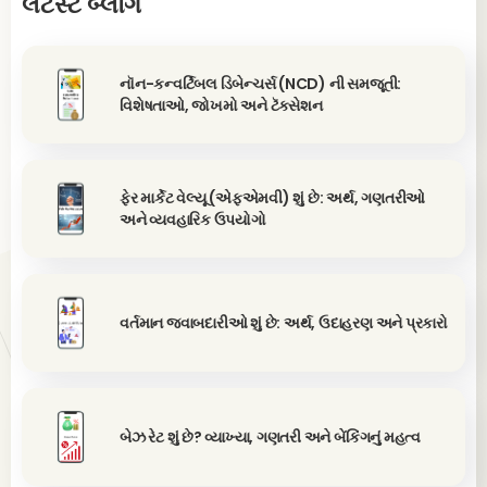
લેટેસ્ટ બ્લૉગ
નૉન-કન્વર્ટિબલ ડિબેન્ચર્સ (NCD) ની સમજૂતી:
વિશેષતાઓ, જોખમો અને ટૅક્સેશન
ફેર માર્કેટ વેલ્યૂ (એફએમવી) શું છે: અર્થ, ગણતરીઓ
અને વ્યવહારિક ઉપયોગો
વર્તમાન જવાબદારીઓ શું છે: અર્થ, ઉદાહરણ અને પ્રકારો
બેઝ રેટ શું છે? વ્યાખ્યા, ગણતરી અને બેંકિંગનું મહત્વ