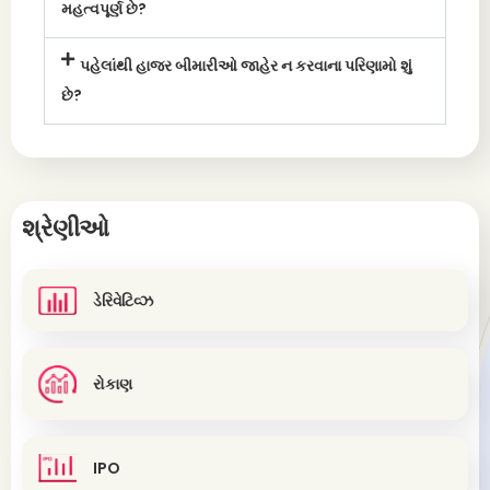
મહત્વપૂર્ણ છે?
પહેલાંથી હાજર બીમારીઓ જાહેર ન કરવાના પરિણામો શું
છે?
શ્રેણીઓ
ડેરિવેટિવ્ઝ
રોકાણ
IPO