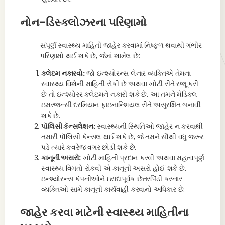
નોન-ડિસ્ક્લોઝરના પરિણામો
સંપૂર્ણ સ્વાસ્થ્ય માહિતી જાહેર કરવામાં નિષ્ફળ થવાથી ગંભીર
પરિણામો થઈ શકે છે, જેમાં શામેલ છે:
ક્લેઇમ નકારવો:
જો ઇન્શ્યોરન્સ લેનાર વ્યક્તિએ તેમના
સ્વાસ્થ્ય વિશેની માહિતી રોકી છે અથવા ખોટી રીતે રજૂ કરી
છે તો ઇન્શ્યોરર ક્લેઇમને નકારી શકે છે. આ તમને મેડિકલ
ઇમરજન્સી દરમિયાન ફાઇનાન્શિયલ રીતે અસુરક્ષિત બનાવી
શકે છે.
પૉલિસી કૅન્સલેશન:
સ્વાસ્થ્યની સ્થિતિઓ જાહેર ન કરવાથી
તમારી પૉલિસી કૅન્સલ થઈ શકે છે, જે તમને સૌથી વધુ જરૂર
પડે ત્યારે કવરેજ વગર છોડી શકે છે.
કાનૂની અસરો:
ખોટી માહિતી પ્રદાન કરવી અથવા મહત્વપૂર્ણ
સ્વાસ્થ્ય વિગતો રોકવી એ કાનૂની અસરો હોઈ શકે છે.
ઇન્શ્યોરન્સ કંપનીઓને ઇરાદાપૂર્વક છેતરપિંડી કરનાર
વ્યક્તિઓ સામે કાનૂની કાર્યવાહી કરવાનો અધિકાર છે.
જાહેર કરવા માટેની સ્વાસ્થ્ય માહિતીના