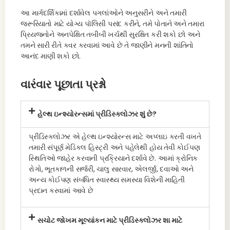
આ માર્ગદર્શિકામાં દર્શાવેલ પગલાંઓને અનુસરીને અને તમારી
જરૂરિયાતો માટે યોગ્ય પૉલિસી પસંદ કરીને, તમે પોતાને અને તમારા
પ્રિયજનોને અનપેક્ષિત તબીબી ખર્ચથી સુરક્ષિત કરી શકો છો અને
તમને સારી રીતે કવર કરવામાં આવે છે તે જાણીને મનની શાંતિનો
આનંદ માણી શકો છો.
વારંવાર પૂછાતા પ્રશ્નો
હેલ્થ ઇન્શ્યોરન્સમાં પ્રીડિસ્ક્લોઝર શું છે?
પ્રીડિસ્ક્લોઝર એ હેલ્થ ઇન્શ્યોરન્સ માટે અપ્લાઇ કરતી વખતે
તમારી સંપૂર્ણ મેડિકલ હિસ્ટ્રી અને પહેલેથી હોય તેવી કોઈપણ
સ્થિતિઓ જાહેર કરવાની પ્રક્રિયાને દર્શાવે છે. આમાં ક્રોનિક
રોગો, ભૂતકાળની સર્જરી, ચાલુ સારવાર, એલર્જી, દવાઓ અને
અન્ય કોઈપણ સંબંધિત સ્વાસ્થ્ય સમસ્યા વિશેની માહિતી
પ્રદાન કરવામાં આવે છે
સચોટ જોખમ મૂલ્યાંકન માટે પ્રીડિસ્ક્લોઝર શા માટે