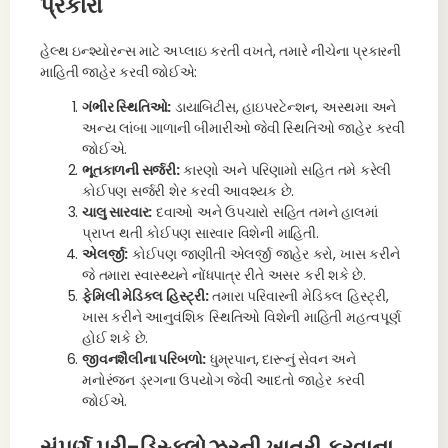
પ્રકારો
હેલ્થ ઇન્શ્યોરન્સ માટે અપ્લાઇ કરતી વખતે, તમારે નીચેના પ્રકારની
માહિતી જાહેર કરવી જોઈએ:
ગંભીર સ્થિતિઓ:
ડાયાબિટીસ, હાઇપરટેન્શન, અસ્થમા અને
અન્ય લાંબા ગાળાની બીમારીઓ જેવી સ્થિતિઓ જાહેર કરવી
જોઈએ.
ભૂતકાળની સર્જરી:
કારણો અને પરિણામો સહિત તમે કરેલી
કોઈપણ સર્જરી શેર કરવી આવશ્યક છે.
ચાલુ સારવાર:
દવાઓ અને ઉપચારો સહિત તમને હાલમાં
પ્રાપ્ત થતી કોઈપણ સારવાર વિશેની માહિતી.
એલર્જી:
કોઈપણ જાણીતી એલર્જી જાહેર કરો, ખાસ કરીને
જે તમારા સ્વાસ્થ્યને નોંધપાત્ર રીતે અસર કરી શકે છે.
ફેમિલી મેડિકલ હિસ્ટ્રી:
તમારા પરિવારની મેડિકલ હિસ્ટ્રી,
ખાસ કરીને આનુવંશિક સ્થિતિઓ વિશેની માહિતી મહત્વપૂર્ણ
હોઈ શકે છે.
જીવનશૈલીના પરિબળો:
ધુમ્રપાન, દારૂનું સેવન અને
મનોરંજન ડ્રગના ઉપયોગ જેવી આદતો જાહેર કરવી
જોઈએ.
સંપૂર્ણ પ્રી-ડિસ્ક્લોઝરની ખાતરી કરવાના