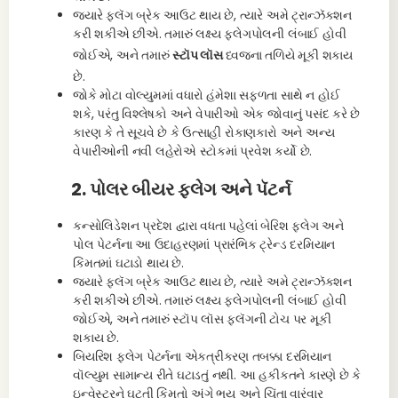
જ્યારે ફ્લૅગ બ્રેક આઉટ થાય છે, ત્યારે અમે ટ્રાન્ઝૅક્શન
કરી શકીએ છીએ. તમારું લક્ષ્ય ફ્લેગપોલની લંબાઈ હોવી
જોઈએ, અને તમારું
સ્ટૉપ લૉસ
ધ્વજના તળિયે મૂકી શકાય
છે.
જોકે મોટા વોલ્યુમમાં વધારો હંમેશા સફળતા સાથે ન હોઈ
શકે, પરંતુ વિશ્લેષકો અને વેપારીઓ એક જોવાનું પસંદ કરે છે
કારણ કે તે સૂચવે છે કે ઉત્સાહી રોકાણકારો અને અન્ય
વેપારીઓની નવી લહેરોએ સ્ટોકમાં પ્રવેશ કર્યો છે.
2. પોલર બીયર ફ્લેગ અને પૅટર્ન
કન્સોલિડેશન પ્રદેશ દ્વારા વધતા પહેલાં બેરિશ ફ્લેગ અને
પોલ પેટર્નના આ ઉદાહરણમાં પ્રારંભિક ટ્રેન્ડ દરમિયાન
કિંમતમાં ઘટાડો થાય છે.
જ્યારે ફ્લૅગ બ્રેક આઉટ થાય છે, ત્યારે અમે ટ્રાન્ઝૅક્શન
કરી શકીએ છીએ. તમારું લક્ષ્ય ફ્લેગપોલની લંબાઈ હોવી
જોઈએ, અને તમારું સ્ટૉપ લૉસ ફ્લૅગની ટોચ પર મૂકી
શકાય છે.
બિયરિશ ફ્લેગ પેટર્નના એકત્રીકરણ તબક્કા દરમિયાન
વૉલ્યુમ સામાન્ય રીતે ઘટાડતું નથી. આ હકીકતને કારણે છે કે
ઇન્વેસ્ટરને ઘટતી કિંમતો અંગે ભય અને ચિંતા વારંવાર