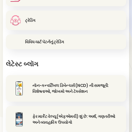
ટ્રેડિંગ
વિવિધ ચાર્ટ પૅટર્નનું ટ્રેડિંગ
લેટેસ્ટ બ્લૉગ
નૉન-કન્વર્ટિબલ ડિબેન્ચર્સ (NCD) ની સમજૂતી:
વિશેષતાઓ, જોખમો અને ટૅક્સેશન
ફેર માર્કેટ વેલ્યૂ (એફએમવી) શું છે: અર્થ, ગણતરીઓ
અને વ્યવહારિક ઉપયોગો