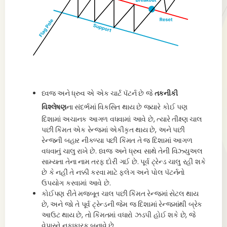
ધ્વજ અને ધ્રુવ એ એક ચાર્ટ પૅટર્ન છે જે
તકનીકી
વિશ્લેષણ
ના સંદર્ભમાં વિકસિત થાય છે જ્યારે કોઈ પણ
દિશામાં અચાનક આગળ વધવામાં આવે છે, ત્યારે તીક્ષ્ણ ચાલ
પછી કિંમત એક રેન્જમાં એકીકૃત થાય છે, અને પછી
રેન્જની બહાર નીકળ્યા પછી કિંમત તે જ દિશામાં આગળ
વધવાનું ચાલુ રાખે છે. ધ્વજ અને ધ્રુવ સાથે તેની વિઝ્યુઅલ
સામ્યતા તેના નામ તરફ દોરી ગઈ છે. પૂર્વ ટ્રેન્ડ ચાલુ રહી શકે
છે કે નહીં તે નક્કી કરવા માટે ફ્લેગ અને પોલ પૅટર્નનો
ઉપયોગ કરવામાં આવે છે.
કોઈપણ રીતે મજબૂત ચાલ પછી કિંમત રેન્જમાં સેટલ થાય
છે, અને જો તે પૂર્વ ટ્રેન્ડની જેમ જ દિશામાં રેન્જમાંથી બ્રેક
આઉટ થાય છે, તો કિંમતમાં વધારો ઝડપી હોઈ શકે છે, જે
વેપારને નફાકારક બનાવે છે.