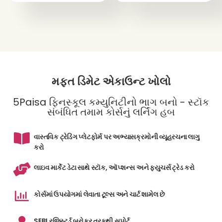
મફત ડિમેટ એકાઉન્ટ ખોલો
5Paisa ફિનસ્કૂલ કમ્યુનિટીનો ભાગ બનો - સ્ટૉક
સંબંધિત તમામ કોર્સનું લર્નિંગ હબ
વાસ્તવિક ટ્રેડિંગ પ્લેટફોર્મ પર અભ્યાસક્રમોની વ્યૂહરચના લાગુ
કરો
લાઇવ માર્કેટ ડેટા સાથે સ્ટૉક, ઑપ્શન્સ અને ફ્યુચર્સ ટ્રેડ કરો
કોર્સમાં ઉપયોગમાં લેવાતા ટૂલ્સ અને ચાર્ટ શામેલ છે
SEBI રજિસ્ટર્ડ બ્રોકર તરફથી સપોર્ટ