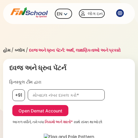
લૉગ ઇન
EN
હોમ
/
બ્લૉગ
/
ધ્વજ અને ધ્રુવ પૅટર્ન: અર્થ, લાક્ષણિકતાઓ અને પ્રકારો
ધ્વજ અને ધ્રુવ પૅટર્ન
ફિનસ્કૂલ ટીમ
દ્વારા
મોબાઇલ નંબર, જરૂરી છે
+91
આગળ વધીને, તમે બધા
નિયમો અને શરતો*
સાથે સંમત થાઓ છો