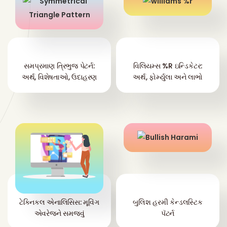
સમપ્રમાણ ત્રિભુજ પેટર્ન:
વિલિયમ્સ %R ઇન્ડિકેટર:
અર્થ, વિશેષતાઓ, ઉદાહરણ
અર્થ, ફોર્મ્યુલા અને લાભો
ટેક્નિકલ એનાલિસિસ: મૂવિંગ
બુલિશ હરમી કેન્ડલસ્ટિક
એવરેજને સમજવું
પૅટર્ન