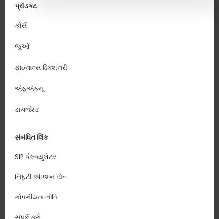
પ્રૉડક્ટ
કોર્સ
જુઓ
ફાઇનાન્સ ડિક્શનરી
એફએક્યૂ
ડાયજેસ્ટ
સંબંધિત લિંક
SIP કેલ્ક્યુલેટર
નિફ્ટી ઑપ્શન ચેન
ગોપનીયતા નીતિ
સંપર્ક કરો