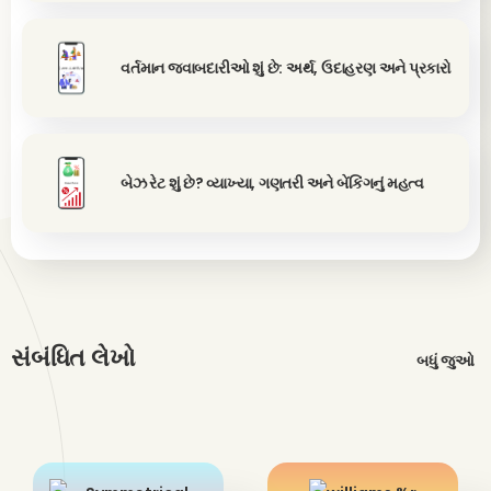
વર્તમાન જવાબદારીઓ શું છે: અર્થ, ઉદાહરણ અને પ્રકારો
બેઝ રેટ શું છે? વ્યાખ્યા, ગણતરી અને બેંકિંગનું મહત્વ
સંબંધિત લેખો
બધું જુઓ