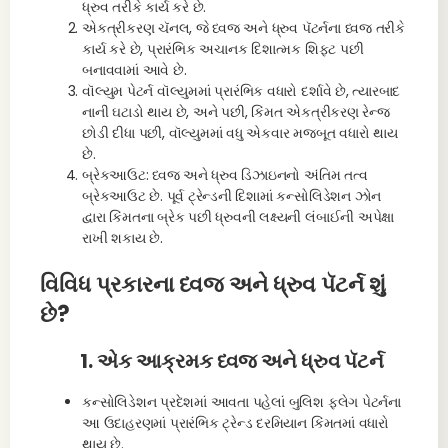
ધ્રુવ તરીકે કાર્ય કરે છે.
એકત્રીકરણ ચૅનલ, જે ધ્વજ અને ધ્રુવ પૅટર્નના ધ્વજ તરીકે
કાર્ય કરે છે, પ્રારંભિક અચાનક દિશાત્મક શિફ્ટ પછી
બનાવવામાં આવે છે.
વૉલ્યુમ પેટર્ન વૉલ્યુમમાં પ્રારંભિક વધારો દર્શાવે છે, ત્યારબાદ
નાની ઘટાડો થાય છે, અને પછી, કિંમત એકત્રીકરણ રેન્જ
છોડી દીધા પછી, વૉલ્યુમમાં વધુ એકવાર મજબૂત વધારો થાય
છે.
બ્રેકઆઉટ: ધ્વજ અને ધ્રુવ ડિઝાઇનનો અંતિમ તત્વ
બ્રેકઆઉટ છે. પૂર્વ ટ્રેન્ડની દિશામાં કન્સોલિડેશન ઝોન
દ્વારા કિંમતના બ્રેક પછી ધ્રુવની લક્ષ્યની લંબાઈની અપેક્ષા
રાખી શકાય છે.
વિવિધ પ્રકારના ધ્વજ અને ધ્રુવ પૅટર્ન શું
છે?
1. એક આક્રમક ધ્વજ અને ધ્રુવ પૅટર્ન
કન્સોલિડેશન પ્રદેશમાં આવતા પહેલાં બુલિશ ફ્લેગ પેટર્નના
આ ઉદાહરણમાં પ્રારંભિક ટ્રેન્ડ દરમિયાન કિંમતમાં વધારો
થાય છે.