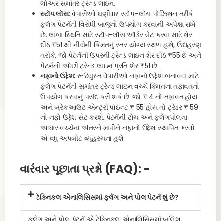
લોઅર સમાંતર ટ્રેન્ડ લાઇન.
સ્ટૉપ લૉસ
: વેપારીઓ ઘણીવાર સ્ટૉપ-લૉસ પોઝિશન તરીકે
ફ્લૅગ પેટર્નની વિરોધી બાજુનો ઉપયોગ કરવાની અપેક્ષા રાખે
છે. લાંબા સ્થિતિ માટે સ્ટૉપ-લૉસ ઑર્ડર સેટ કરવા માટે શેર
દીઠ ₹51 થી નીચેની કિંમતનું સ્તર યોગ્ય સ્થળ હશે, ઉદાહરણ
તરીકે, જો પેટર્નની ઉપરની ટ્રેન્ડ લાઇન શેર દીઠ ₹55 છે અને
પેટર્નની ઓછી ટ્રેન્ડ લાઇન પ્રતિ શેર ₹51 છે.
નફાનો ઉદ્દેશ:
રૂઢિચુસ્ત વેપારીઓ નફાનો ઉદ્દેશ બનાવવા માટે
ફ્લેગ પેટર્નની સમાંતર ટ્રેન્ડ લાઇન વચ્ચે કિંમતના તફાવતનો
ઉપયોગ કરવાનું પસંદ કરી શકે છે. જો ₹ 4 નો તફાવત હોય
અને બ્રેકઆઉટ એન્ટ્રી પૉઇન્ટ ₹ 55 હોય તો ટ્રેડર ₹ 59
નો નફો ઉદ્દેશ સેટ કરશે. પેટર્નની ટોચ અને ફ્લેગપોલના
આધાર વચ્ચેના અંતરને માપીને નફાનો ઉદ્દેશ સ્થાપિત કરવો
એ વધુ અપબીટ વ્યૂહરચના હશે.
વારંવાર પૂછાતા પ્રશ્નો (FAQ): -
ટેક્નિકલ એનાલિસિસમાં ફ્લૅગ અને પોલ પેટર્ન શું છે?
ફ્લેગ અને પોલ પૅટર્ન એ ટેક્નિકલ એનાલિસિસમાં બુલિશ