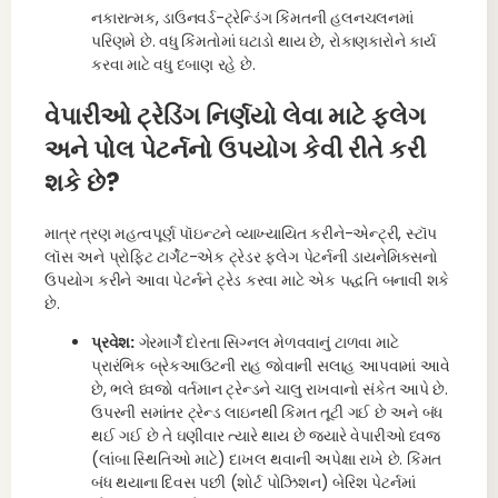
નકારાત્મક, ડાઉનવર્ડ-ટ્રેન્ડિંગ કિંમતની હલનચલનમાં
પરિણમે છે. વધુ કિંમતોમાં ઘટાડો થાય છે, રોકાણકારોને કાર્ય
કરવા માટે વધુ દબાણ રહે છે.
વેપારીઓ ટ્રેડિંગ નિર્ણયો લેવા માટે ફ્લેગ
અને પોલ પેટર્નનો ઉપયોગ કેવી રીતે કરી
શકે છે?
માત્ર ત્રણ મહત્વપૂર્ણ પૉઇન્ટને વ્યાખ્યાયિત કરીને-એન્ટ્રી, સ્ટૉપ
લૉસ અને પ્રોફિટ ટાર્ગેટ-એક ટ્રેડર ફ્લેગ પેટર્નની ડાયનેમિક્સનો
ઉપયોગ કરીને આવા પેટર્નને ટ્રેડ કરવા માટે એક પદ્ધતિ બનાવી શકે
છે.
પ્રવેશ:
ગેરમાર્ગે દોરતા સિગ્નલ મેળવવાનું ટાળવા માટે
પ્રારંભિક બ્રેકઆઉટની રાહ જોવાની સલાહ આપવામાં આવે
છે, ભલે ધ્વજો વર્તમાન ટ્રેન્ડને ચાલુ રાખવાનો સંકેત આપે છે.
ઉપરની સમાંતર ટ્રેન્ડ લાઇનથી કિંમત તૂટી ગઈ છે અને બંધ
થઈ ગઈ છે તે ઘણીવાર ત્યારે થાય છે જ્યારે વેપારીઓ ધ્વજ
(લાંબા સ્થિતિઓ માટે) દાખલ થવાની અપેક્ષા રાખે છે. કિંમત
બંધ થયાના દિવસ પછી (શોર્ટ પોઝિશન) બેરિશ પેટર્નમાં