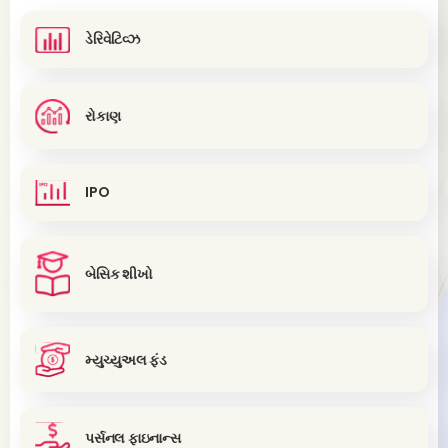
ડેરિવેટિવ્ઝ
રોકાણ
IPO
બેસિક શીખો
મ્યુચ્યુઅલ ફંડ
પર્સનલ ફાઇનાન્સ