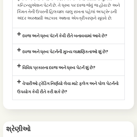
કન્ટિન્યુએશન પેટર્ન છે. તે ધ્રુવ પર ધ્વજ જેવું જ હોય છે અને
કિંમત તેની ઉપરની હિલચાલ ચાલુ રાખતા પહેલાં અપટ્રેન્ડની
અંદર અસ્થાયી અટકાવ અથવા એકત્રીકરણને સૂચવે છે.
ધ્વજ અને ધ્રુવ પૅટર્ન કેવી રીતે બનાવવામાં આવે છે?
ધ્વજ અને ધ્રુવ પેટર્નની મુખ્ય લાક્ષણિકતાઓ શું છે?
વિવિધ પ્રકારના ધ્વજ અને ધ્રુવ પેટર્ન શું છે?
વેપારીઓ ટ્રેડિંગ નિર્ણયો લેવા માટે ફ્લેગ અને પોલ પેટર્નનો
ઉપયોગ કેવી રીતે કરી શકે છે?
શ્રેણીઓ