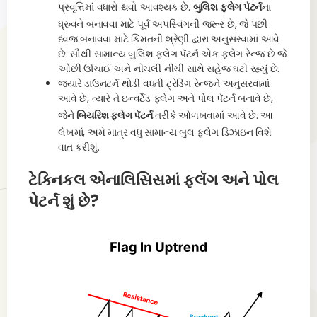
પ્રવૃત્તિમાં વધારો થવો આવશ્યક છે.
બુલિશ ફ્લેગ પૅટર્ન
ના
ધ્રુવને બનાવવા માટે પૂર્વ અપસ્વિંગની જરૂર છે, જે પછી
ધ્વજ બનાવવા માટે કિંમતની શ્રેણી દ્વારા અનુસરવામાં આવે
છે. સૌથી સામાન્ય બુલિશ ફ્લેગ પૅટર્ન એક ફ્લેગ રેન્જ છે જે
ઓછી ઊંચાઈ અને નીચલી નીચી સાથે સહેજ ઘટી રહ્યું છે.
જ્યારે ડાઉનટર્ન થોડી વધતી ટ્રેડિંગ રેન્જને અનુસરવામાં
આવે છે, ત્યારે તે ઇન્વર્ટેડ ફ્લેગ અને પોલ પૅટર્ન બનાવે છે,
જેને
બિયરિશ ફ્લેગ પૅટર્ન
તરીકે ઓળખવામાં આવે છે. આ
લેખમાં, અમે માત્ર વધુ સામાન્ય બુલ ફ્લેગ ડિઝાઇન વિશે
વાત કરીશું.
ટેક્નિકલ એનાલિસિસમાં ફ્લૅગ અને પોલ
પેટર્ન શું છે?