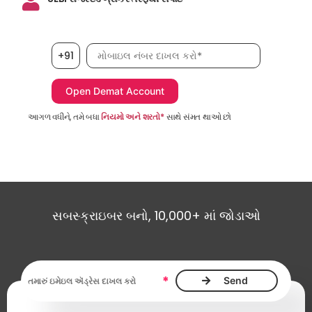
મોબાઇલ નંબર, જરૂરી છે
+91
આગળ વધીને, તમે બધા
નિયમો અને શરતો*
સાથે સંમત થાઓ છો
સબસ્ક્રાઇબર બનો, 10,000+ માં જોડાઓ
ઇમેઇલ ઍડ્રેસ આવશ્યક છે
*