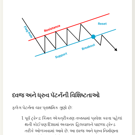
ધ્વજ અને ધ્રુવ પૅટર્નની વિશિષ્ટતાઓ
ફ્લેગ પેટર્નના ચાર પ્રાથમિક ગુણો છે:
પૂર્વ ટ્રેન્ડ: કિંમત એકત્રીકરણ તબક્કામાં પ્રવેશ કરતા પહેલાં
થતી કોઈપણ દિશામાં અચાનક હિલચાલને પાછલા ટ્રેન્ડ
તરીકે ઓળખવામાં આવે છે. આ ધ્વજ અને ધ્રુવ નિર્માણના