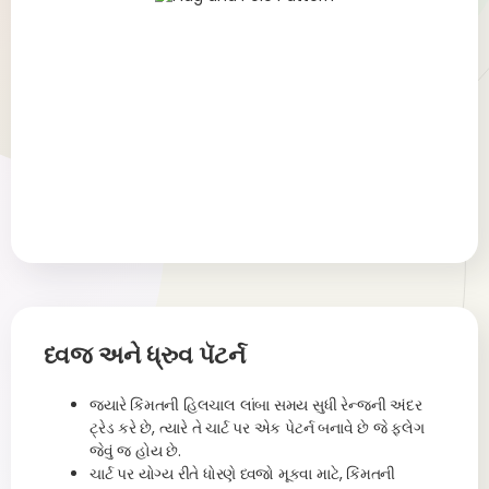
ધ્વજ અને ધ્રુવ પૅટર્ન
જ્યારે કિંમતની હિલચાલ લાંબા સમય સુધી રેન્જની અંદર
ટ્રેડ કરે છે, ત્યારે તે ચાર્ટ પર એક પેટર્ન બનાવે છે જે ફ્લેગ
જેવું જ હોય છે.
ચાર્ટ પર યોગ્ય રીતે ધોરણે ધ્વજો મૂકવા માટે, કિંમતની