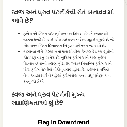
ધ્વજ અને ધ્રુવ પૅટર્ન કેવી રીતે બનાવવામાં
આવે છે?
ફ્લેગ એ કિંમત એકત્રીકરણના ખિસ્સા છે જે નજીકથી
જગ્યા ધરાવે છે અને એક કાઉન્ટર-ટ્રેન્ડ મૂવને સૂચવે છે જે
નોંધપાત્ર કિંમત દિશાત્મક શિફ્ટ પછી તરત જ આવે છે.
સામાન્ય રીતે, ડિઝાઇનમાં પાંચથી વીસ કેન્ડલસ્ટિક્સ સુધીની
કોઈપણ વસ્તુ શામેલ છે. બુલિશ ફ્લેગ અને પોલ ફ્લેગ
પેટર્નમાં ઉપરની વલણ હોય છે, જ્યારે બિયરિશ ફ્લેગ અને
પોલ ફ્લેગ પેટર્નમાં નીચેનું વલણ હોય છે. ફ્લેગના તળિયે
તેના અડધા માર્ગે તે પહેલાં ફ્લેગપોલ કરતાં વધુ પ્રોટ્રૂડ ન
કરવું જોઈએ.
ધ્વજ અને ધ્રુવ પેટર્નની મુખ્ય
લાક્ષણિકતાઓ શું છે?