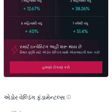
1 મહિનાથી વધુ
3 મહિનાથી વધુ
+
12.67%
+
38.26%
6 મહિનાથી વધુ
1 વર્ષથી વધુ
+
40%
+
51.4%
સ્માર્ટ ઇન્વેસ્ટિંગ અહીં શરૂ થાય છે
સ્થિર વૃદ્ધિ માટે એડોર વેલ્ડિંગ સાથે એસઆઇપી શરૂ કરો!
હમણાં રોકાણ કરો
એડોર વેલ્ડિંગ ફંડામેન્ટલ્સ