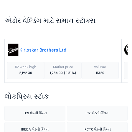
એડોર વેલ્ડિંગ માટે સમાન સ્ટૉક્સ
Kirloskar Brothers Ltd
52 week high
Market price
Volume
2,192.30
1,956.00
(-1.51%)
11320
લોકપ્રિય સ્ટૉક
TCS શેરની કિંમત
Irfc શેરની કિંમત
IREDA શેરની કિંમત
IRCTC શેરની કિંમત