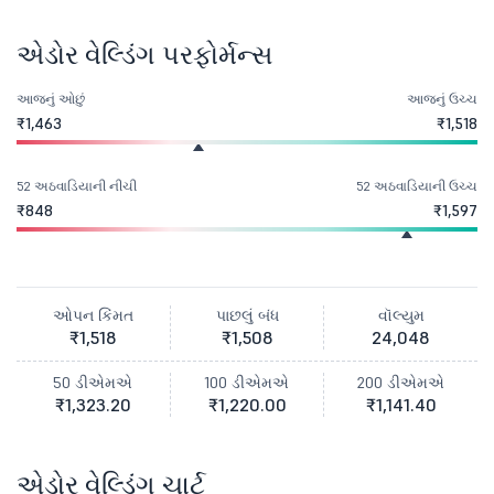
એડોર વેલ્ડિંગ પરફોર્મન્સ
આજનું ઓછું
આજનું ઉચ્ચ
₹1,463
₹1,518
52 અઠવાડિયાની નીચી
52 અઠવાડિયાની ઉચ્ચ
₹848
₹1,597
ઓપન કિંમત
પાછલું બંધ
વૉલ્યુમ
₹1,518
₹1,508
24,048
50 ડીએમએ
100 ડીએમએ
200 ડીએમએ
₹1,323.20
₹1,220.00
₹1,141.40
એડોર વેલ્ડિંગ ચાર્ટ