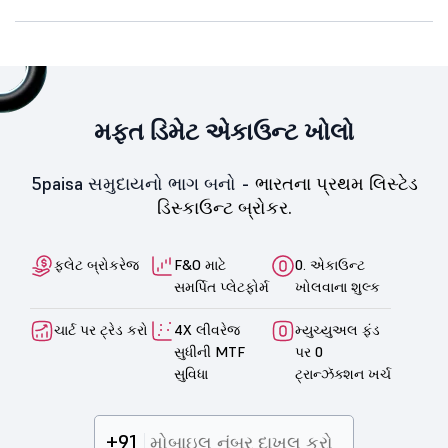
મફત ડિમેટ એકાઉન્ટ ખોલો
5paisa સમુદાયનો ભાગ બનો -
ભારતના પ્રથમ લિસ્ટેડ
ડિસ્કાઉન્ટ બ્રોકર.
ફ્લેટ બ્રોકરેજ
F&O માટે
0. એકાઉન્ટ
સમર્પિત પ્લેટફોર્મ
ખોલવાના શુલ્ક
ચાર્ટ પર ટ્રેડ કરો
4X લીવરેજ
મ્યુચ્યુઅલ ફંડ
સુધીની MTF
પર 0
સુવિધા
ટ્રાન્ઝૅક્શન ખર્ચ
+91