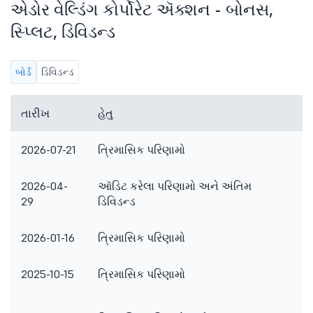
એડોર વેલ્ડિંગ કોર્પોરેટ ઍક્શન - બોનસ,
સ્પ્લિટ, ડિવિડન્ડ
બોર્ડ
ડિવિડન્ડ
તારીખ
હેતુ
ટ
2026-07-21
ત્રિમાસિક પરિણામો
2026-04-
ઑડિટ કરેલા પરિણામો અને અંતિમ
29
ડિવિડન્ડ
2026-01-16
ત્રિમાસિક પરિણામો
2025-10-15
ત્રિમાસિક પરિણામો
અ