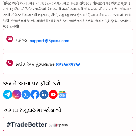
ડેબિટ અને અન્ય મહત્વપૂર્ણ ટ્રાન્ઝૅક્શન માટે તમારા રજિસ્ટર્ડ મોબાઇલ પર ઍલર્ટ પ્રાપ્ત
કરો. b) સિક્યોરિટીઝ માર્કેટમાં ડીલ કરતી વખતે કેવાયસી એક વખતની કસરત છે - એકવાર
સેબી રજિસ્ટર્ડ મધ્યસ્થી (બ્રોકર, ડીપી, મ્યુચ્યુઅલ ફંડ વગેરે) દ્વારા કેવાયસી કરવામાં આવે
પછી, જ્યારે તમે અન્ય મધ્યસ્થીનો સંપર્ક કરો ત્યારે તમારે ફરીથી સમાન પ્રક્રિયા કરવાની
જરૂર નથી.
ઇમેઇલ:
support@5paisa.com
સપોર્ટ ડેસ્ક હેલ્પલાઇન:
8976689766
અમને આના પર ફૉલો કરો
અમારા સમુદાયમાં જોડાઓ