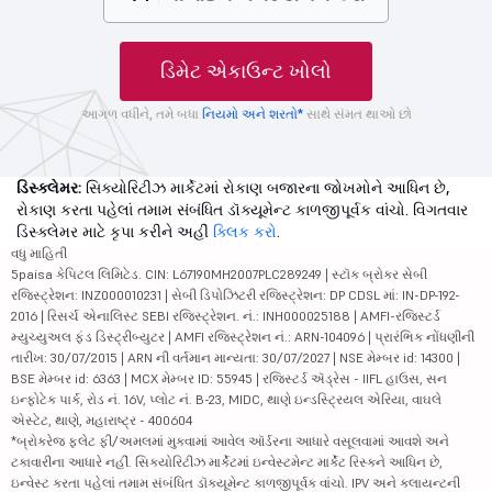
ડિમેટ એકાઉન્ટ ખોલો
આગળ વધીને, તમે બધા
નિયમો અને શરતો*
સાથે સંમત થાઓ છો
ડિસ્ક્લેમર:
સિક્યોરિટીઝ માર્કેટમાં રોકાણ બજારના જોખમોને આધિન છે,
રોકાણ કરતા પહેલાં તમામ સંબંધિત ડૉક્યૂમેન્ટ કાળજીપૂર્વક વાંચો. વિગતવાર
ડિસ્ક્લેમર માટે કૃપા કરીને અહીં
ક્લિક કરો
.
વધુ માહિતી
5paisa કેપિટલ લિમિટેડ. CIN: L67190MH2007PLC289249 | સ્ટૉક બ્રોકર સેબી
રજિસ્ટ્રેશન: INZ000010231 | સેબી ડિપોઝિટરી રજિસ્ટ્રેશન: DP CDSL માં: IN-DP-192-
2016 | રિસર્ચ એનાલિસ્ટ SEBI રજિસ્ટ્રેશન. નં.: INH000025188 | AMFI-રજિસ્ટર્ડ
મ્યુચ્યુઅલ ફંડ ડિસ્ટ્રીબ્યુટર | AMFI રજિસ્ટ્રેશન નં.: ARN-104096 | પ્રારંભિક નોંધણીની
તારીખ: 30/07/2015 | ARN ની વર્તમાન માન્યતા: 30/07/2027 | NSE મેમ્બર id: 14300 |
BSE મેમ્બર id: 6363 | MCX મેમ્બર ID: 55945 | રજિસ્ટર્ડ ઍડ્રેસ - IIFL હાઉસ, સન
ઇન્ફોટેક પાર્ક, રોડ નં. 16V, પ્લોટ નં. B-23, MIDC, થાણે ઇન્ડસ્ટ્રિયલ એરિયા, વાઘલે
એસ્ટેટ, થાણે, મહારાષ્ટ્ર - 400604
*બ્રોકરેજ ફ્લેટ ફી/અમલમાં મુકવામાં આવેલ ઑર્ડરના આધારે વસૂલવામાં આવશે અને
ટકાવારીના આધારે નહીં. સિક્યોરિટીઝ માર્કેટમાં ઇન્વેસ્ટમેન્ટ માર્કેટ રિસ્કને આધિન છે,
ઇન્વેસ્ટ કરતા પહેલાં તમામ સંબંધિત ડૉક્યૂમેન્ટ કાળજીપૂર્વક વાંચો. IPV અને ક્લાયન્ટની