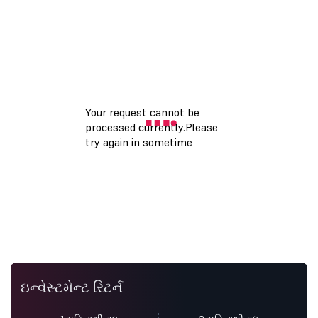
ઇન્વેસ્ટમેન્ટ રિટર્ન