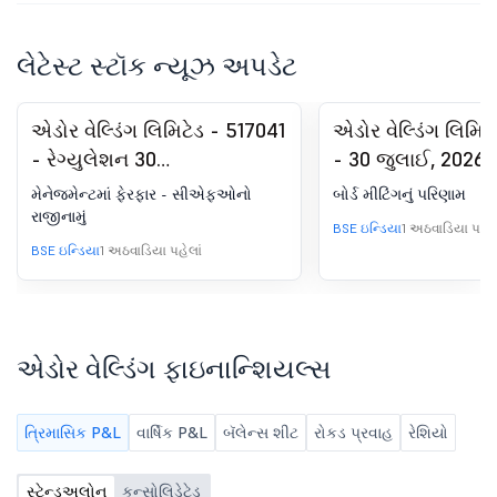
લેટેસ્ટ સ્ટૉક ન્યૂઝ અપડેટ
એડોર વેલ્ડિંગ લિમિટેડ - 517041
એડોર વેલ્ડિંગ લિમિટ
- રેગ્યુલેશન 30
- 30 જુલાઈ, 2026 
(એલઓડીઆર) હેઠળ જાહેરાત
આયોજિત બોર્ડ મીટિ
મેનેજમેન્ટમાં ફેરફાર - સીએફઓનો
બોર્ડ મીટિંગનું પરિણામ
- મેનેજમેન્ટમાં ફેરફાર
પરિણામ માટે બોર્ડ મીટ
રાજીનામું
BSE ઇન્ડિયા
1 અઠવાડિયા પહેલ
પરિણામ
BSE ઇન્ડિયા
1 અઠવાડિયા પહેલાં
એડોર વેલ્ડિંગ ફાઇનાન્શિયલ્સ
ત્રિમાસિક P&L
વાર્ષિક P&L
બૅલેન્સ શીટ
રોકડ પ્રવાહ
રેશિયો
સ્ટેન્ડઅલોન
કન્સોલિડેટેડ