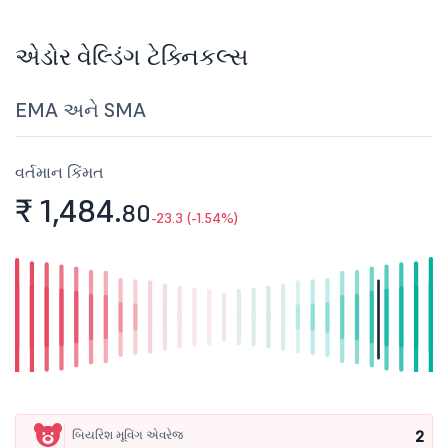
એડોર વેલ્ડિંગ ટેક્નિકલ્સ
EMA અને SMA
વર્તમાન કિંમત
₹ 1,484.
80
-23.3 (-1.54%)
2
બિયરિશ મૂવિંગ એવરેજ