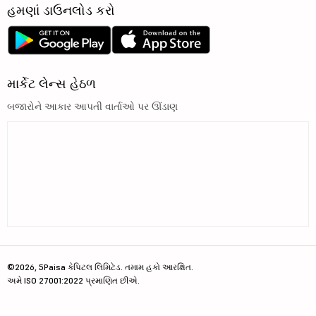
હમણાં ડાઉનલોડ કરો
માર્કેટ લેન્સ હેઠળ
બજારોને આકાર આપતી વાર્તાઓ પર ઊંડાણ
©2026, 5Paisa કેપિટલ લિમિટેડ. તમામ હકો આરક્ષિત.
અમે ISO 27001:2022 પ્રમાણિત છીએ.