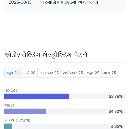
2025-08-13
ત્રિમાસિક પરિણામો અને અન્ય
મા
એડોર વેલ્ડિંગ શેરહોલ્ડિંગ પેટર્ન
જૂન 26
માર્ચ 26
ડિસેમ્બર 25
સપ્ટેમ્બર 25
જૂન 25
માર્ચ 25
પ્રમોટર
53.76%
જાહેર
34.72%
અન્ય સંસ્થાઓ
6.35%