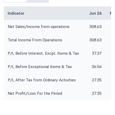
Indicator
Jun 26
Ma
Net Sales/Income from operations
308.63
3
Total Income From Operations
308.63
3
P/L Before Interest, Excpt. Items & Tax
37.37
4
P/L Before Exceptional Items & Tax
36.56
4
P/L After Tax from Ordinary Activities
27.35
3
Net Profit/Loss For the Period
27.35
3