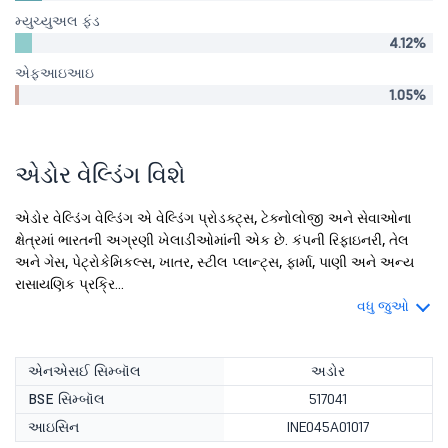
મ્યુચ્યુઅલ ફંડ
4.12%
એફઆઇઆઇ
1.05%
એડોર વેલ્ડિંગ વિશે
એડોર વેલ્ડિંગ વેલ્ડિંગ એ વેલ્ડિંગ પ્રોડક્ટ્સ, ટેક્નોલોજી અને સેવાઓના
ક્ષેત્રમાં ભારતની અગ્રણી ખેલાડીઓમાંની એક છે. કંપની રિફાઇનરી, તેલ
અને ગેસ, પેટ્રોકેમિકલ્સ, ખાતર, સ્ટીલ પ્લાન્ટ્સ, ફાર્મા, પાણી અને અન્ય
રાસાયણિક પ્રક્રિ...
વધુ જુઓ
એનએસઈ સિમ્બૉલ
અડોર
BSE સિમ્બૉલ
517041
આઇસિન
INE045A01017