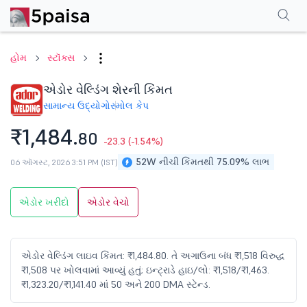
પરફોર્મન્સ
ફાઇનાન્શિયલ્સ
ટેક્નિકલ
ઇવેન્ટ્સ
શેરહોલ્ડિંગ પેટર્ન
વધુ
એફએ
હોમ
સ્ટૉક્સ
એડોર વેલ્ડિંગ શેરની કિંમત
સામાન્ય ઉદ્યોગો
સ્મોલ કેપ
₹1,484.
80
-23.3
(-1.54%)
52W નીચી કિંમતથી 75.09% લાભ
06 ઑગસ્ટ, 2026 3:51 PM (IST)
એડોર ખરીદો
એડોર વેચો
એડોર વેલ્ડિંગ લાઇવ કિંમત: ₹1,484.80. તે અગાઉના બંધ ₹1,518 વિરુદ્ધ
₹1,508 પર ખોલવામાં આવ્યું હતું; ઇન્ટ્રાડે હાઇ/લો: ₹1,518/₹1,463.
₹1,323.20/₹1,141.40 માં 50 અને 200 DMA સ્ટેન્ડ.