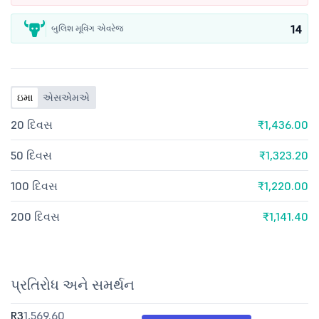
14
બુલિશ મૂવિંગ એવરેજ
ઇમા
એસએમએ
20 દિવસ
₹1,436.00
50 દિવસ
₹1,323.20
100 દિવસ
₹1,220.00
200 દિવસ
₹1,141.40
પ્રતિરોધ અને સમર્થન
R3
1,569.60