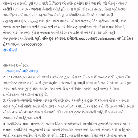
યોગ્ય ચકાસણી પૂર્ણ થયા પછી ડિજિટલ એકાઉન્ટ ખોલવામાં આવશે. જો શેરનું વેચાણ/
ખરીદી મૂલ્ય ₹10/- અથવા તેનાથી ઓછું હોય, તો પ્રતિ શેર મહત્તમ 25 પૈસા બ્રોકરેજ
એકત્રિત કરી શકાય છે. બ્રોકરેજ સેબી દ્વારા નિર્ધારિત મર્યાદાને વટાવશે નહીં.
મ્યુચ્યુઅલ ફંડ, મ્યુચ્યુઅલ ફંડ-એસઆઇપી એક્સચેન્જ ટ્રેડેડ પ્રૉડક્ટ નથી, અને
સભ્ય માત્ર વિતરક તરીકે કાર્ય કરી રહ્યા છે. વિતરણ પ્રવૃત્તિના સંદર્ભમાં તમામ વિવાદો,
રોકાણકાર નિવારણ ફોરમ અથવા આર્બિટ્રેશન પદ્ધતિની ઍક્સેસ ધરાવશે નહીં.
અનુપાલન અધિકારી:
શ્રી. રવિન્દ્ર કલ્વંકર, ઇમેઇલ: support@5paisa.com, સપોર્ટ ડેસ્ક
હેલ્પલાઇન: 8976689766
સંપર્ક કરો
સાવધાન ઇન્વેસ્ટર
1.
રોકાણકારો માટે સલાહ
2. IPO સબસ્ક્રાઇબ કરતી વખતે ઇન્વેસ્ટર દ્વારા ચેક જારી કરવાની જરૂર નથી. ફક્ત બેંક
એકાઉન્ટ નંબર લખો અને ફાળવણીના કિસ્સામાં ચુકવણી કરવા માટે તમારી બેંકને અધિકૃત
કરવા માટે અરજી ફોર્મમાં સાઇન ઇન કરો. રિફંડની ચિંતા કરશો નહીં કારણ કે પૈસા
ઇન્વેસ્ટરના એકાઉન્ટમાં રહે છે.
3. એક્સચેન્જમાંથી મેસેજ: તમારા એકાઉન્ટમાં અનધિકૃત ટ્રાન્ઝૅક્શનને રોકો -> તમારા
સ્ટૉક બ્રોકર્સ સાથે તમારા મોબાઇલ નંબર/ઇમેઇલ આઇડી અપડેટ કરો. દિવસના અંતે તમારા
મોબાઇલ/ઇમેઇલ પર એક્સચેન્જથી સીધા તમારા ટ્રાન્ઝૅક્શનની માહિતી પ્રાપ્ત કરો.
રોકાણકારોના હિતમાં જારી.
4. ડિપોઝિટરીમાંથી મેસેજ: a) તમારા ડિમેટ એકાઉન્ટમાં અનધિકૃત ટ્રાન્ઝૅક્શનને રોકો ->
તમારા ડિપોઝિટરી સહભાગી સાથે તમારો મોબાઇલ નંબર અપડેટ કરો. રોકાણકારોના હિતમાં
જારી કરવામાં આવેલા તે જ દિવસે સીધા CDSL તરફથી તમારા ડિમેટ એકાઉન્ટમાં તમામ