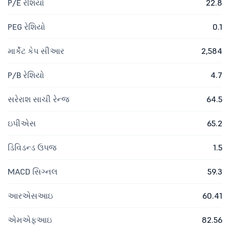
P/E રેશિયો
22.8
PEG રેશિયો
0.1
માર્કેટ કેપ સીઆર
2,584
P/B રેશિયો
4.7
સરેરાશ સાચી રેન્જ
64.5
ઇપીએસ
65.2
ડિવિડન્ડ ઉપજ
1.5
MACD સિગ્નલ
59.3
આરએસઆઇ
60.41
એમએફઆઇ
82.56