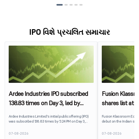
IPO વિશે પ્રચલિત સમાચાર
Ardee Industries IPO subscribed
Fusion Klassr
138.83 times on Day 3, led by
shares list at
strong QIB and NII demand
IPO price on 
Ardee Industries Limited's initial public offering (IPO)
Fusion Klassroom Edut
was subscribed 138.83 times by 5:24 PM on Day 3,
debut on the Indian stoc
August 7, 2026. The public issue received bids for
stock listed at ₹170 per
7,80,88,05,383 shares against 5,62,46,366 shares
delivering a premium of 
07-08-2026
07-08-2026
available for subscription.
price of ₹159. The listin