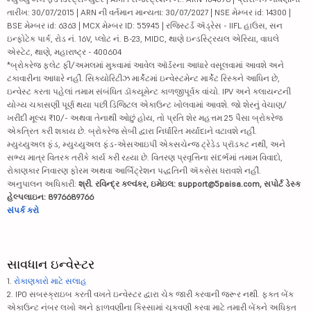
તારીખ: 30/07/2015 | ARN ની વર્તમાન માન્યતા: 30/07/2027 | NSE મેમ્બર id: 14300 |
BSE મેમ્બર id: 6363 | MCX મેમ્બર ID: 55945 | રજિસ્ટર્ડ ઍડ્રેસ - IIFL હાઉસ, સન
ઇન્ફોટેક પાર્ક, રોડ નં. 16V, પ્લોટ નં. B-23, MIDC, થાણે ઇન્ડસ્ટ્રિયલ એરિયા, વાઘલે
એસ્ટેટ, થાણે, મહારાષ્ટ્ર - 400604
*બ્રોકરેજ ફ્લેટ ફી/અમલમાં મુકવામાં આવેલ ઑર્ડરના આધારે વસૂલવામાં આવશે અને
ટકાવારીના આધારે નહીં. સિક્યોરિટીઝ માર્કેટમાં ઇન્વેસ્ટમેન્ટ માર્કેટ રિસ્કને આધિન છે,
ઇન્વેસ્ટ કરતા પહેલાં તમામ સંબંધિત ડૉક્યૂમેન્ટ કાળજીપૂર્વક વાંચો. IPV અને ક્લાયન્ટની
યોગ્ય ચકાસણી પૂર્ણ થયા પછી ડિજિટલ એકાઉન્ટ ખોલવામાં આવશે. જો શેરનું વેચાણ/
ખરીદી મૂલ્ય ₹10/- અથવા તેનાથી ઓછું હોય, તો પ્રતિ શેર મહત્તમ 25 પૈસા બ્રોકરેજ
એકત્રિત કરી શકાય છે. બ્રોકરેજ સેબી દ્વારા નિર્ધારિત મર્યાદાને વટાવશે નહીં.
મ્યુચ્યુઅલ ફંડ, મ્યુચ્યુઅલ ફંડ-એસઆઇપી એક્સચેન્જ ટ્રેડેડ પ્રૉડક્ટ નથી, અને
સભ્ય માત્ર વિતરક તરીકે કાર્ય કરી રહ્યા છે. વિતરણ પ્રવૃત્તિના સંદર્ભમાં તમામ વિવાદો,
રોકાણકાર નિવારણ ફોરમ અથવા આર્બિટ્રેશન પદ્ધતિની ઍક્સેસ ધરાવશે નહીં.
અનુપાલન અધિકારી:
શ્રી. રવિન્દ્ર કલ્વંકર, ઇમેઇલ: support@5paisa.com, સપોર્ટ ડેસ્ક
હેલ્પલાઇન: 8976689766
સંપર્ક કરો
સાવધાન ઇન્વેસ્ટર
1.
રોકાણકારો માટે સલાહ
2. IPO સબસ્ક્રાઇબ કરતી વખતે ઇન્વેસ્ટર દ્વારા ચેક જારી કરવાની જરૂર નથી. ફક્ત બેંક
એકાઉન્ટ નંબર લખો અને ફાળવણીના કિસ્સામાં ચુકવણી કરવા માટે તમારી બેંકને અધિકૃત