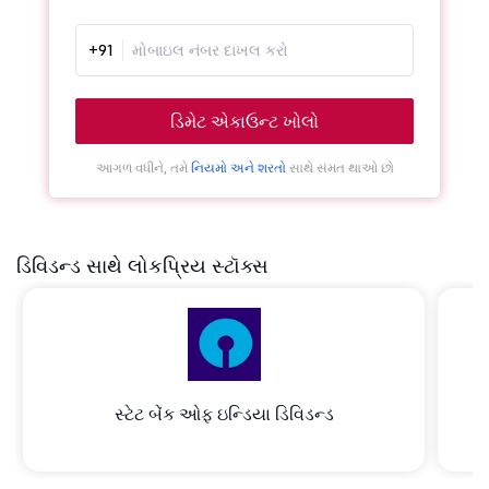
+91
ડિમેટ એકાઉન્ટ ખોલો
આગળ વધીને, તમે
નિયમો અને શરતો
સાથે સંમત થાઓ છો
ડિવિડન્ડ સાથે લોકપ્રિય સ્ટૉક્સ
સ્ટેટ બેંક ઓફ ઇન્ડિયા ડિવિડન્ડ