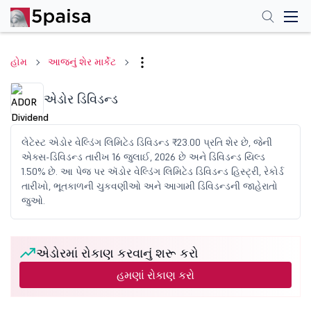
હોમ
આજનું શેર માર્કેટ
એડોર ડિવિડન્ડ
લેટેસ્ટ એડોર વેલ્ડિંગ લિમિટેડ ડિવિડન્ડ ₹23.00 પ્રતિ શેર છે, જેની
એક્સ-ડિવિડન્ડ તારીખ 16 જુલાઈ, 2026 છે અને ડિવિડન્ડ યિલ્ડ
1.50% છે. આ પેજ પર ઍડોર વેલ્ડિંગ લિમિટેડ ડિવિડન્ડ હિસ્ટ્રી, રેકોર્ડ
તારીખો, ભૂતકાળની ચુકવણીઓ અને આગામી ડિવિડન્ડની જાહેરાતો
જુઓ.
એડોરમાં રોકાણ કરવાનું શરૂ કરો
હમણાં રોકાણ કરો