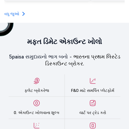
investors, reflecting m
towards the education 
વધુ જુઓ
મફત ડિમેટ એકાઉન્ટ ખોલો
5paisa સમુદાયનો ભાગ બનો -
ભારતના પ્રથમ લિસ્ટેડ
ડિસ્કાઉન્ટ બ્રોકર.
ફ્લેટ બ્રોકરેજ
F&O માટે સમર્પિત પ્લેટફોર્મ
0. એકાઉન્ટ ખોલવાના શુલ્ક
ચાર્ટ પર ટ્રેડ કરો