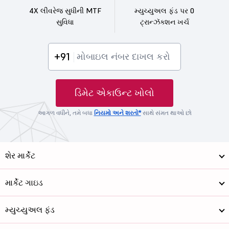
4X લીવરેજ સુધીની MTF
મ્યુચ્યુઅલ ફંડ પર 0
સુવિધા
ટ્રાન્ઝૅક્શન ખર્ચ
+91
ડિમેટ એકાઉન્ટ ખોલો
આગળ વધીને, તમે બધા
નિયમો અને શરતો*
સાથે સંમત થાઓ છો
શેર માર્કેટ
માર્કેટ ગાઇડ
મ્યુચ્યુઅલ ફંડ