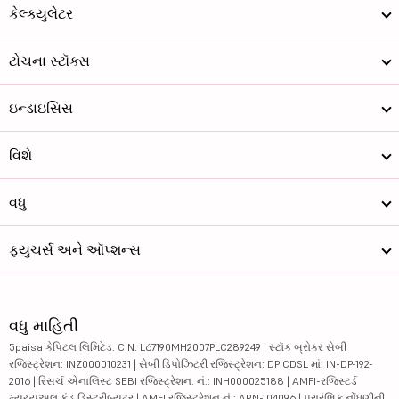
કેલ્ક્યુલેટર
ટોચના સ્ટૉક્સ
ઇન્ડાઇસિસ
વિશે
વધુ
ફ્યુચર્સ અને ઑપ્શન્સ
વધુ માહિતી
5paisa કેપિટલ લિમિટેડ. CIN: L67190MH2007PLC289249 | સ્ટૉક બ્રોકર સેબી
રજિસ્ટ્રેશન: INZ000010231 | સેબી ડિપોઝિટરી રજિસ્ટ્રેશન: DP CDSL માં: IN-DP-192-
2016 | રિસર્ચ એનાલિસ્ટ SEBI રજિસ્ટ્રેશન. નં.: INH000025188 | AMFI-રજિસ્ટર્ડ
મ્યુચ્યુઅલ ફંડ ડિસ્ટ્રીબ્યુટર | AMFI રજિસ્ટ્રેશન નં.: ARN-104096 | પ્રારંભિક નોંધણીની