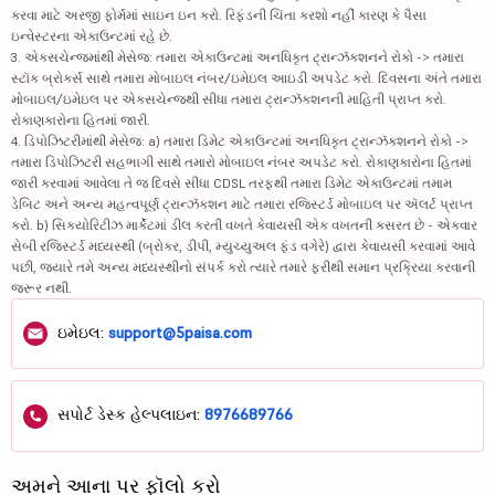
કરવા માટે અરજી ફોર્મમાં સાઇન ઇન કરો. રિફંડની ચિંતા કરશો નહીં કારણ કે પૈસા
ઇન્વેસ્ટરના એકાઉન્ટમાં રહે છે.
3. એક્સચેન્જમાંથી મેસેજ: તમારા એકાઉન્ટમાં અનધિકૃત ટ્રાન્ઝૅક્શનને રોકો -> તમારા
સ્ટૉક બ્રોકર્સ સાથે તમારા મોબાઇલ નંબર/ઇમેઇલ આઇડી અપડેટ કરો. દિવસના અંતે તમારા
મોબાઇલ/ઇમેઇલ પર એક્સચેન્જથી સીધા તમારા ટ્રાન્ઝૅક્શનની માહિતી પ્રાપ્ત કરો.
રોકાણકારોના હિતમાં જારી.
4. ડિપોઝિટરીમાંથી મેસેજ: a) તમારા ડિમેટ એકાઉન્ટમાં અનધિકૃત ટ્રાન્ઝૅક્શનને રોકો ->
તમારા ડિપોઝિટરી સહભાગી સાથે તમારો મોબાઇલ નંબર અપડેટ કરો. રોકાણકારોના હિતમાં
જારી કરવામાં આવેલા તે જ દિવસે સીધા CDSL તરફથી તમારા ડિમેટ એકાઉન્ટમાં તમામ
ડેબિટ અને અન્ય મહત્વપૂર્ણ ટ્રાન્ઝૅક્શન માટે તમારા રજિસ્ટર્ડ મોબાઇલ પર ઍલર્ટ પ્રાપ્ત
કરો. b) સિક્યોરિટીઝ માર્કેટમાં ડીલ કરતી વખતે કેવાયસી એક વખતની કસરત છે - એકવાર
સેબી રજિસ્ટર્ડ મધ્યસ્થી (બ્રોકર, ડીપી, મ્યુચ્યુઅલ ફંડ વગેરે) દ્વારા કેવાયસી કરવામાં આવે
પછી, જ્યારે તમે અન્ય મધ્યસ્થીનો સંપર્ક કરો ત્યારે તમારે ફરીથી સમાન પ્રક્રિયા કરવાની
જરૂર નથી.
ઇમેઇલ:
support@5paisa.com
સપોર્ટ ડેસ્ક હેલ્પલાઇન:
8976689766
અમને આના પર ફૉલો કરો