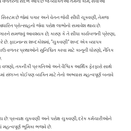
ય વળતરનો સંદર્ભ આપે છે જે વ્યક્તિઓ તેમના કામ, સેવાઓ
સિસ્ટમ છે જેમાં પગાર અને વેતન જેવી સીધી ચૂકવણી, તેમજ
રિત પ્રોત્સાહનો જેવા પરોક્ષ લાભોનો સમાવેશ થાય છે.
ગારને સમજવું આવશ્યક છે, કારણ કે તે સીધા કાર્યબળની પ્રેરણા,
 છે. ફાઇનાન્સ શબ્દકોશમાં, "ચુકવણી" શબ્દ એક વ્યાપક
અને ટકાઉ વળતર પ્રથાઓને સુનિશ્ચિત કરવા માટે કાનૂની ધોરણો, નૈતિક
.
વલણો, તકનીકી પ્રગતિઓ અને વૈશ્વિક આર્થિક ફેરફારો સાથે
માં સંલગ્ન કોઈપણ વ્યક્તિ માટે તેનો અભ્યાસ મહત્વપૂર્ણ બનાવે
ાય છે: પ્રત્યક્ષ ચુકવણી અને પરોક્ષ ચુકવણી, દરેક કર્મચારીઓને
મહત્વપૂર્ણ ભૂમિકા ભજવે છે.