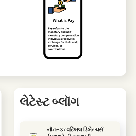
લેટેસ્ટ બ્લૉગ
નૉન-કન્વર્ટિબલ ડિબેન્ચર્સ