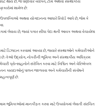
ટ થાય છે, જે ઘણીવાર વ્યક્તિ, ટીમ અથવા સંસ્થાકીય
રકારોમાં શામેલ છે:
ી ઉપલબ્ધિઓ અથવા યોગદાનના આધારે રિવૉર્ડ આપે છે, જેમ કે
વા.
ગમાં લેવાય છે, જ્યાં પગાર સીધા પેદા થતી આવક અથવા વેચાયેલા
ા માટે ડિઝાઇન કરવામાં આવ્યા છે, જ્યારે સંસ્થાઓને કર્મચારીઓને
વે છે. તેઓ ઉદ્યોગ, નોકરીની ભૂમિકા અને સંસ્થાકીય અધિક્રમ
્મચારી પ્રોત્સાહનોને સંરેખિત કરવા માટે નિશ્ચિત અને વેરિએબલ
વા, વેતન કાયદાઓનું પાલન જાળવવા અને કર્મચારીની સંતોષને
ત્વપૂર્ણ છે.
 તમામ ભૂમિકાઓમાં માનકીકૃત કરવા માટે ઉપયોગમાં લેવાતી સંરચિત