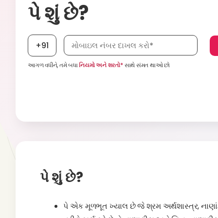
પે શું છે?
મોબાઇલ નંબર, જરૂરી છે
+91
આગળ વધીને, તમે બધા
નિયમો અને શરતો*
સાથે સંમત થાઓ છો
પે શું છે?
પે એક મૂળભૂત ખ્યાલ છે જે શ્રમ અર્થશાસ્ત્ર, ન