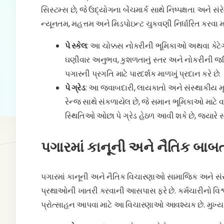
સિસ્ટમ્સ છે, જે ઉદ્યોગના બેંચમાર્ક સાથે નિષ્પક્ષતા અને 
ન્યૂનતમ, મહત્તમ અને મિડપોઇન્ટ ચુકવણી નિર્ધારિત કરવા માટે
પે સ્કેલ
: આ ચોક્કસ નોકરીની ભૂમિકાઓ અથવા કેટેગરી
ઘણીવાર અનુભવ, કુશળતાનું સ્તર અને નોકરીની જટ
પગારની પ્રગતિ માટે પારદર્શક માળખું પ્રદાન કરે છે.
પે ગ્રેડ
: આ જવાબદારી, લાયકાતો અને સંસ્થાકીય મૂલ્
રેન્જ સાથે સંકળાયેલ છે, જે સમાન ભૂમિકાઓ માટે વ
સ્થિતિઓ ઓછા પે ગ્રેડ હેઠળ આવી શકે છે, જ્યારે સ
પગારમાં કાનૂની અને નૈતિક બાબ
પગારમાં કાનૂની અને નૈતિક વિચારણાઓ સામાજિક અને સંસ્
પ્રથાઓની ખાતરી કરવાની આસપાસ ફરે છે. કર્મચારીનો વિશ્
પ્રોત્સાહન આપવા માટે આ વિચારણાઓ આવશ્યક છે. મુખ્ય 