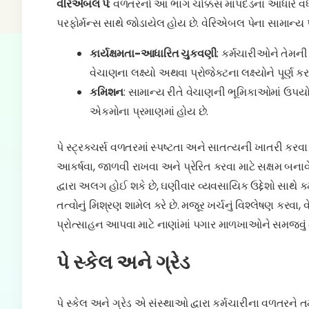
વેરિએબલ પે
: વળતરનો આ ભાગ ચોક્કસ માપદંડના આધારે વધઘ
પરફોર્મન્સ સાથે જોડાયેલ હોય છે. વેરિએબલ પેના સામાન્ય પ્
કાર્યક્ષમતા-આધારિત ચુકવણી
: કર્મચારીઓને તેમન
વેચાણના લક્ષ્યો અથવા પ્રોજેક્ટના લક્ષ્યોને પૂર્ણ કર
કમિશન
: સામાન્ય રીતે વેચાણની ભૂમિકાઓમાં ઉપયો
એકમોના પ્રમાણમાં હોય છે.
પે સ્ટ્રક્ચર્સ વળતરમાં સ્પષ્ટતા અને સાતત્યની ખાતરી કરવ
આકર્ષવા, જાળવી રાખવા અને પ્રેરિત કરવા માટે સક્ષમ બના
દ્વારા અલગ હોઈ શકે છે, ઘણીવાર વ્યવસાયિક ઉદ્દેશો સાથે કર
તત્વોનું મિશ્રણ શામેલ કરે છે. મજૂર ખર્ચનું વિશ્લેષણ કર
પ્રોત્સાહન આપવા માટે નાણાંમાં પગાર માળખાઓને સમજવું મહ
પે સ્કેલ અને ગ્રેડ
પે સ્કેલ અને ગ્રેડ એ સંસ્થાઓ દ્વારા કર્મચારીના વળતરને