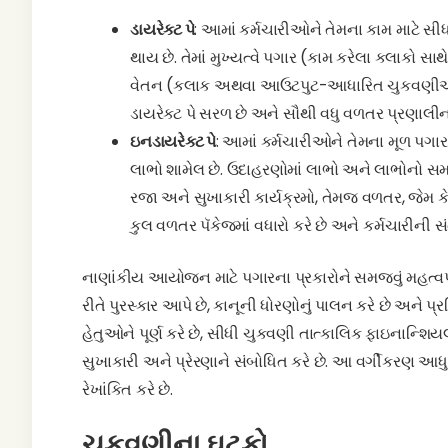
ડાયરેક્ટ પે
: આમાં કર્મચારીઓને તેમના કામ માટે સ
થાય છે. તેમાં મુખ્યત્વે પગાર (કામ કરેલા કલાકો 
વેતન (કલાક અથવા આઉટપુટ-આધારિત ચુકવણીઓ જે 
ડાયરેક્ટ પે સરળ છે અને સૌથી વધુ વળતર પ્રણાલીન
ઇનડાયરેક્ટ પે
: આમાં કર્મચારીઓને તેમના મૂળ પગ
લાભો શામેલ છે. ઉદાહરણોમાં લાભો અને લાભોનો સમાવેશ
રજા અને સુખાકારી કાર્યક્રમો, તેમજ વળતર, જેમ 
કુલ વળતર પૅકેજમાં વધારો કરે છે અને કર્મચારીની સં
નાણાંકીય આયોજન માટે પગારના પ્રકારોને સમજવું મહત્વપૂર્ણ 
રીતે પુરસ્કાર આપે છે, કાનૂની ધોરણોનું પાલન કરે છે અને પ્રત
હેતુઓને પૂર્ણ કરે છે, સીધી ચુકવણી તાત્કાલિક ફાઇનાન્શિય
સુખાકારી અને પ્રેરણાને સંબોધિત કરે છે. આ વર્ગીકરણ 
રેખાંકિત કરે છે.
ચુકવણીના ઘટકો