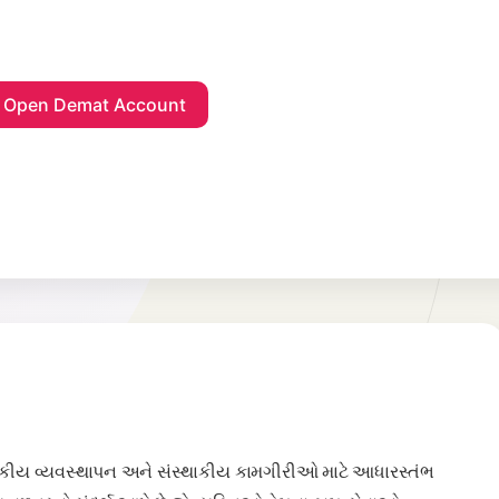
ાણાંકીય વ્યવસ્થાપન અને સંસ્થાકીય કામગીરીઓ માટે આધારસ્તંભ