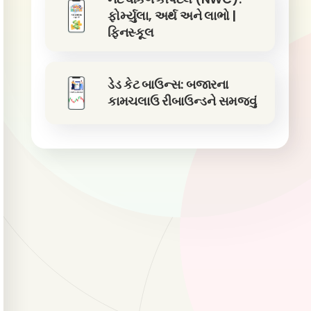
ફોર્મ્યુલા, અર્થ અને લાભો |
ફિનસ્કૂલ
ડેડ કેટ બાઉન્સ: બજારના
કામચલાઉ રીબાઉન્ડને સમજવું