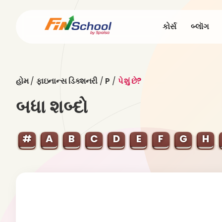
કોર્સ
બ્લૉગ
હોમ
/
ફાઇનાન્સ ડિક્શનરી
/
P
/
પે શું છે?
બધા શબ્દો
#
A
B
C
D
E
F
G
H