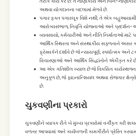
તરીકે કાર્ય કરે છે. તે નાણાકીય અને બિન-નાણાકી
અથવા યોગદાનના બદલામાં મેળવે છે.
પગાર ફક્ત પગારચૂક વિશે નથી; તે એક બહુઆયામી 
આરોગ્યસંભાળ, નિવૃત્તિ યોજનાઓ અને પ્રદર્શન-આધા
વ્યવસાયો, કર્મચારીઓ અને નીતિ નિર્માતાઓ માટે પ
આર્થિક સ્થિરતા અને સંસ્થાકીય સફળતાને અસર કરે
ફ્રેમવર્કને દર્શાવે છે જે ન્યાયપૂર્ણ, સ્પર્ધાત્મક 
વિચારણાઓ અને આર્થિક સિદ્ધાંતોને એકીકૃત કરે છે
આ એક ગતિશીલ ખ્યાલ છે જે વિકસિત કાર્યસ્થળના 
અનુકૂળ છે, જે ફાઇનાન્શિયલ અથવા રોજગાર ક્ષેત્રો
છે.
ચુકવણીના પ્રકારો
ચુકવણીને વ્યાપક રીતે બે મુખ્ય પ્રકારોમાં વર્ગીકૃત કરી શક
વળતર આપવામાં અને કાર્યબળની કામગીરીને પ્રેરિત કરવામાં 