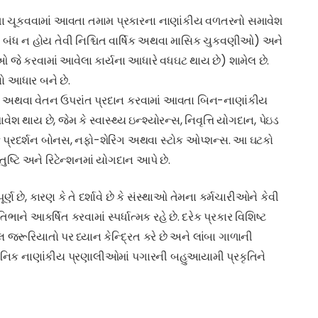
ીધા ચૂકવવામાં આવતા તમામ પ્રકારના નાણાંકીય વળતરનો સમાવેશ
સાથે બંધ ન હોય તેવી નિશ્ચિત વાર્ષિક અથવા માસિક ચુકવણીઓ) અને
કરવામાં આવેલા કાર્યના આધારે વધઘટ થાય છે) શામેલ છે.
ો આધાર બને છે.
ાર અથવા વેતન ઉપરાંત પ્રદાન કરવામાં આવતા બિન-નાણાંકીય
 થાય છે, જેમ કે સ્વાસ્થ્ય ઇન્શ્યોરન્સ, નિવૃત્તિ યોગદાન, પેઇડ
કે પ્રદર્શન બોનસ, નફો-શેરિંગ અથવા સ્ટોક ઓપ્શન્સ. આ ઘટકો
તુષ્ટિ અને રિટેન્શનમાં યોગદાન આપે છે.
છે, કારણ કે તે દર્શાવે છે કે સંસ્થાઓ તેમના કર્મચારીઓને કેવી
િભાને આકર્ષિત કરવામાં સ્પર્ધાત્મક રહે છે. દરેક પ્રકાર વિશિષ્ટ
લ જરૂરિયાતો પર ધ્યાન કેન્દ્રિત કરે છે અને લાંબા ગાળાની
આધુનિક નાણાંકીય પ્રણાલીઓમાં પગારની બહુઆયામી પ્રકૃતિને