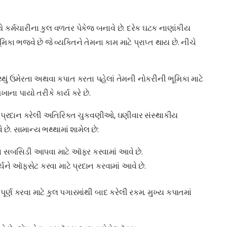
થે કર્મચારીના કુલ વળતર પેકેજ બનાવે છે. દરેક ઘટક નાણાંકીય
કા ભજવે છે જે વ્યક્તિને તેમના કામ માટે પ્રાપ્ત થાય છે. નીચે
્થું ઉમેરતા અથવા કપાત કરતા પહેલાં તેમની નોકરીની ભૂમિકા માટે
ખાના પાયો તરીકે કાર્ય કરે છે.
ટે પ્રદાન કરેલી અતિરિક્ત ચુકવણીઓ, ઘણીવાર સંસ્થાકીય
ે. સામાન્ય ભથ્થામાં શામેલ છે:
ા સબસિડી આપવા માટે ઑફર કરવામાં આવે છે.
ચને ઑફસેટ કરવા માટે પ્રદાન કરવામાં આવે છે.
 કરવા માટે કુલ પગારમાંથી બાદ કરેલી રકમ. મુખ્ય કપાતમાં