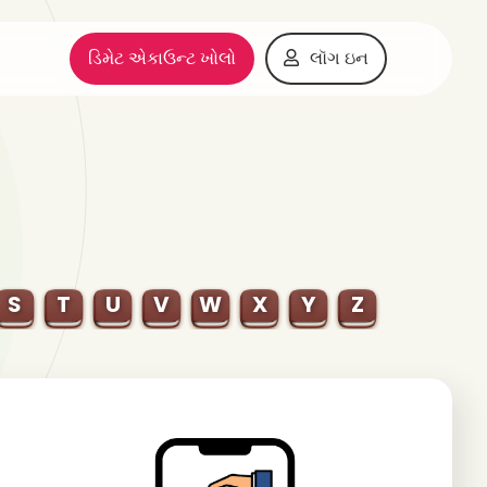
ડિમેટ એકાઉન્ટ ખોલો
લૉગ ઇન
S
T
U
V
W
X
Y
Z