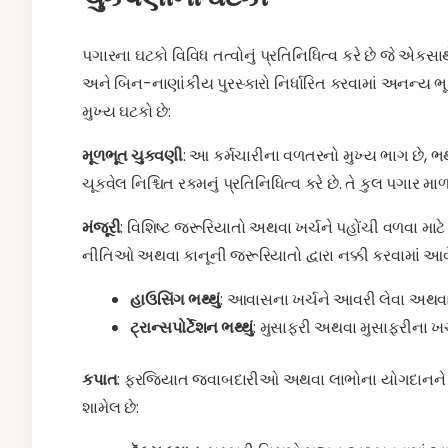
પગારના ઘટકો વિવિધ તત્વોનું પ્રતિનિધિત્વ કરે છે જે એકસા
અને બિન-નાણાંકીય પુરસ્કારો નિર્ધારિત કરવામાં અનન્ય ભૂમિ
મુખ્ય ઘટકો છે:
મૂળભૂત ચુકવણી
: આ કર્મચારીના વળતરનો મુખ્ય ભાગ છે, ભથ
ચૂકવેલ નિશ્ચિત રકમનું પ્રતિનિધિત્વ કરે છે. તે કુલ પગાર માળ
મંજૂરી
: વિશિષ્ટ જરૂરિયાતો અથવા ખર્ચને પહોંચી વળવા મા
નીતિઓ અથવા કાનૂની જરૂરિયાતો દ્વારા નક્કી કરવામાં આવે છ
હાઉસિંગ ભથ્થું
: આવાસના ખર્ચને આવરી લેવા અથવ
ટ્રાન્સપોર્ટેશન ભથ્થું
: મુસાફરી અથવા મુસાફરીના ખર્
કપાત
: ફરજિયાત જવાબદારીઓ અથવા લાભોના યોગદાનને પૂર્ણ
શામેલ છે: