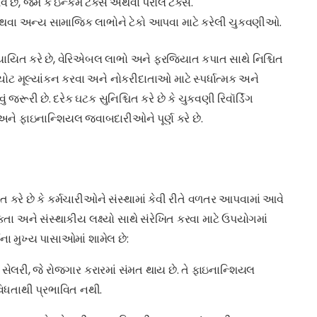
છે, જેમ કે ઇન્કમ ટૅક્સ અથવા પેરોલ ટૅક્સ.
ા અથવા અન્ય સામાજિક લાભોને ટેકો આપવા માટે કરેલી ચુકવણીઓ.
્યાયિત કરે છે, વેરિએબલ લાભો અને ફરજિયાત કપાત સાથે નિશ્ચિત
ોટ મૂલ્યાંકન કરવા અને નોકરીદાતાઓ માટે સ્પર્ધાત્મક અને
ૂરી છે. દરેક ઘટક સુનિશ્ચિત કરે છે કે ચુકવણી રિવૉર્ડિંગ
ની અને ફાઇનાન્શિયલ જવાબદારીઓને પૂર્ણ કરે છે.
ધારિત કરે છે કે કર્મચારીઓને સંસ્થામાં કેવી રીતે વળતર આપવામાં આવે
મકતા અને સંસ્થાકીય લક્ષ્યો સાથે સંરેખિત કરવા માટે ઉપયોગમાં
સના મુખ્ય પાસાઓમાં શામેલ છે:
ેલરી, જે રોજગાર કરારમાં સંમત થાય છે. તે ફાઇનાન્શિયલ
વિધતાથી પ્રભાવિત નથી.