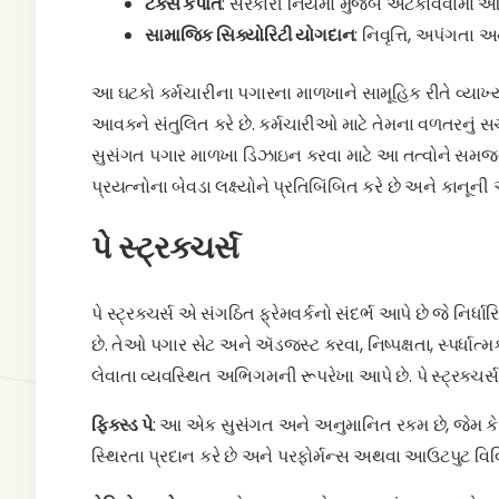
ટૅક્સ કપાત
: સરકારી નિયમો મુજબ અટકાવવામાં આવે 
સામાજિક સિક્યોરિટી યોગદાન
: નિવૃત્તિ, અપંગત
આ ઘટકો કર્મચારીના પગારના માળખાને સામૂહિક રીતે વ્યાખ
આવકને સંતુલિત કરે છે. કર્મચારીઓ માટે તેમના વળતરનું સચ
સુસંગત પગાર માળખા ડિઝાઇન કરવા માટે આ તત્વોને સમજવું જર
પ્રયત્નોના બેવડા લક્ષ્યોને પ્રતિબિંબિત કરે છે અને કાનૂ
પે સ્ટ્રક્ચર્સ
પે સ્ટ્રક્ચર્સ એ સંગઠિત ફ્રેમવર્કનો સંદર્ભ આપે છે જે નિર્
છે. તેઓ પગાર સેટ અને ઍડજસ્ટ કરવા, નિષ્પક્ષતા, સ્પર્ધાત્
લેવાતા વ્યવસ્થિત અભિગમની રૂપરેખા આપે છે. પે સ્ટ્રક્ચર્
ફિક્સ્ડ પે
: આ એક સુસંગત અને અનુમાનિત રકમ છે, જેમ કે સ
સ્થિરતા પ્રદાન કરે છે અને પરફોર્મન્સ અથવા આઉટપુટ વિ