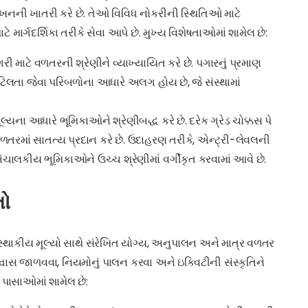
સંરેખનની ખાતરી કરે છે. તેઓ વિવિધ નોકરીની સ્થિતિઓ માટે
 માર્ગદર્શિકા તરીકે સેવા આપે છે. મુખ્ય વિશેષતાઓમાં શામેલ છે:
 માટે વળતરની શ્રેણીને વ્યાખ્યાયિત કરે છે. પગારનું પ્રમાણ
િલતા જેવા પરિબળોના આધારે અલગ હોય છે, જે સંસ્થામાં
યના આધારે ભૂમિકાઓને શ્રેણીબદ્ધ કરે છે. દરેક ગ્રેડ ચોક્કસ પે
ળતરમાં સાતત્ય પ્રદાન કરે છે. ઉદાહરણ તરીકે, એન્ટ્રી-લેવલની
ંચાલકીય ભૂમિકાઓને ઉચ્ચ શ્રેણીમાં વર્ગીકૃત કરવામાં આવે છે.
તો
થાકીય મૂલ્યો સાથે સંરેખિત યોગ્ય, અનુપાલન અને માત્ર વળતર
વાસ જાળવવા, નિયમોનું પાલન કરવા અને ઇક્વિટીની સંસ્કૃતિને
પાસાઓમાં શામેલ છે: