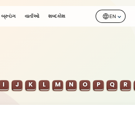
બ્રૂઇંગ
વાર્તાઓ
શબ્દકોશ
EN
I
J
K
L
M
N
O
P
Q
R