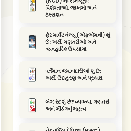
(NCD) ની સમજૂતી:
વિશેષતાઓ, જોખમો અને
ટૅક્સેશન
ફેર માર્કેટ વેલ્યૂ (એફએમવી) શું
છે: અર્થ, ગણતરીઓ અને
વ્યવહારિક ઉપયોગો
વર્તમાન જવાબદારીઓ શું છે:
અર્થ, ઉદાહરણ અને પ્રકારો
બેઝ રેટ શું છે? વ્યાખ્યા, ગણતરી
અને બેંકિંગનું મહત્વ
નેટ વર્કિંગ કેપિટલ (NWC):