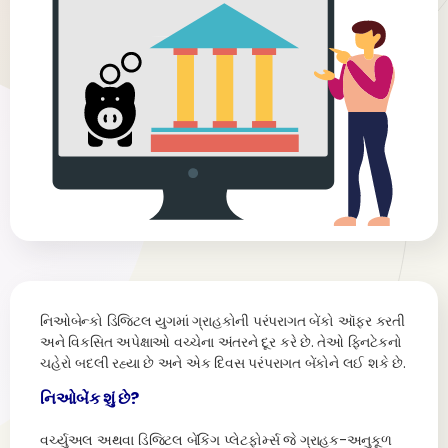
નિઓબેન્કો ડિજિટલ યુગમાં ગ્રાહકોની પરંપરાગત બેંકો ઑફર કરતી
અને વિકસિત અપેક્ષાઓ વચ્ચેના અંતરને દૂર કરે છે. તેઓ ફિનટેકનો
ચહેરો બદલી રહ્યા છે અને એક દિવસ પરંપરાગત બેંકોને લઈ શકે છે.
નિઓબેંક શું છે?
વર્ચ્યુઅલ અથવા ડિજિટલ બેંકિંગ પ્લેટફોર્મ્સ જે ગ્રાહક-અનુકૂળ