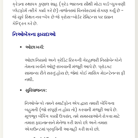
ક્રેડના સ્થાપક કુણાલ શાહ (ક્રેડ ભારતના સૌથી મોટા કાર્ડ-ચુકવણી
પ્લેટફોર્મ તરીકે કાર્ય કરે છે) તાજેતરમાં વિનવેસ્ટામાં રોકાણ કર્યું છે -
જે યુકે સ્થિત નવ-બેંક છે જે ક્રોસ-બોર્ડર રેમિટન્સ પર ધ્યાન
કેન્દ્રિત કરે છે.
નિઓબેંકના ફાયદાઓ
ઓછા ખર્ચ:
ઓછા નિયમો અને ક્રેડિટ રિસ્કની ગેરહાજરી નિયોબેન્કોને
તેમના ખર્ચને ઓછું રાખવાની મંજૂરી આપે છે. પ્રૉડક્ટ
સામાન્ય રીતે સસ્તું હોય છે, જેમાં કોઈ માસિક મેઇન્ટેનન્સ ફી
નથી
.
સુવિધાજનક:
નિઓબેન્કો તમને સ્માર્ટફોન એપ દ્વારા તમારી બેંકિંગના
બહુમતી (જો સંપૂર્ણ ન હોય તો) કરવાની મંજૂરી આપે છે.
મૂળભૂત બેંકિંગ કાર્યો ઉપરાંત, તમે સમસ્યાઓને રોકવા માટે
તમારા ફાઇનાન્સને મેનેજ કરી શકો છો અને તમારા
એકાઉન્ટમાં પ્રવૃત્તિની આગાહી કરી શકો છો.