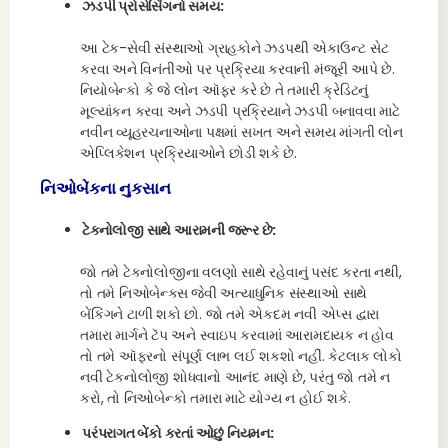
ઝડપી પ્રોસેસિંગનો સમય:
આ ટેક-સેવી સંસ્થાઓ ગ્રાહકોને ઝડપથી એકાઉન્ટ સેટ
કરવા અને વિનંતીઓ પર પ્રક્રિયા કરવાની મંજૂરી આપે છે.
નિયોબેન્કો કે જે લોન ઑફર કરે છે તે તમારી ક્રેડિટનું
મૂલ્યાંકન કરવા અને ઝડપી પ્રક્રિયાને ઝડપી બનાવવા માટે
નવીન વ્યૂહરચનાઓના પક્ષમાં સખત અને સમય માંગતી લોન
એપ્લિકેશન પ્રક્રિયાઓને છોડી શકે છે.
નિઓબેંકના નુકસાન
ટેક્નોલોજી સાથે આરામની જરૂર છે:
જો તમે ટેકનોલોજીના વલણો સાથે રહેવાનું પસંદ કરતા નથી,
તો તમે નિઓબેન્ક્સ જેવી અત્યાધુનિક સંસ્થાઓ સાથે
બેંકિંગને ટાળી શકો છો. જો તમે એકદમ નવી એપ્સ દ્વારા
તમારા માર્ગને ટૅપ અને સ્વાઇપ કરવામાં આરામદાયક ન હોવ
તો તમે ઑફરનો સંપૂર્ણ લાભ લઈ શકશો નહીં. કેટલાક લોકો
નવી ટેકનોલોજી શોધવાનો આનંદ માણે છે, પરંતુ જો તમે ન
કરો, તો નિઓબેન્કો તમારા માટે યોગ્ય ન હોઈ શકે.
પરંપરાગત બેંકો કરતાં ઓછું નિયમન: