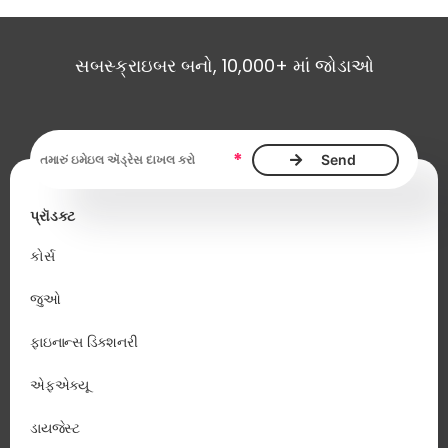
સબસ્ક્રાઇબર બનો, 10,000+ માં જોડાઓ
ઇમેઇલ ઍડ્રેસ આવશ્યક છે
*
પ્રૉડક્ટ
કોર્સ
જુઓ
ફાઇનાન્સ ડિક્શનરી
એફએક્યૂ
ડાયજેસ્ટ