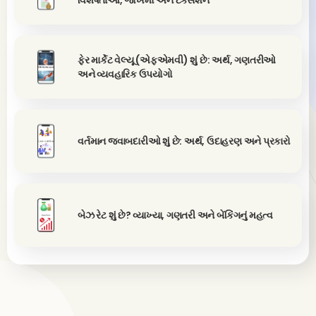
વિશેષતાઓ, જોખમો અને ટૅક્સેશન
ફેર માર્કેટ વેલ્યૂ (એફએમવી) શું છે: અર્થ, ગણતરીઓ
અને વ્યવહારિક ઉપયોગો
વર્તમાન જવાબદારીઓ શું છે: અર્થ, ઉદાહરણ અને પ્રકારો
બેઝ રેટ શું છે? વ્યાખ્યા, ગણતરી અને બેંકિંગનું મહત્વ