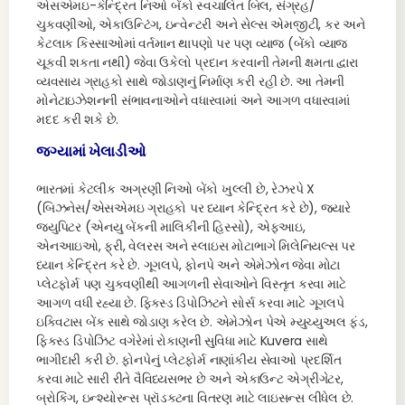
એસએમઇ-કેન્દ્રિત નિઓ બેંકો સ્વચાલિત બિલ, સંગ્રહ/
ચુકવણીઓ, એકાઉન્ટિંગ, ઇન્વેન્ટરી અને સેલ્સ એમજીટી, કર અને
કેટલાક કિસ્સાઓમાં વર્તમાન થાપણો પર પણ વ્યાજ (બેંકો વ્યાજ
ચૂકવી શકતા નથી) જેવા ઉકેલો પ્રદાન કરવાની તેમની ક્ષમતા દ્વારા
વ્યવસાય ગ્રાહકો સાથે જોડાણનું નિર્માણ કરી રહી છે. આ તેમની
મોનેટાઇઝેશનની સંભાવનાઓને વધારવામાં અને આગળ વધારવામાં
મદદ કરી શકે છે.
જગ્યામાં ખેલાડીઓ
ભારતમાં કેટલીક અગ્રણી નિઓ બેંકો ખુલ્લી છે, રેઝરપે X
(બિઝનેસ/એસએમઇ ગ્રાહકો પર ધ્યાન કેન્દ્રિત કરે છે), જ્યારે
જ્યુપિટર (એનયુ બેંકની માલિકીની હિસ્સો), એફઆઇ,
એનઆઇઓ, ફ્રી, વેલરસ અને સ્લાઇસ મોટાભાગે મિલેનિયલ્સ પર
ધ્યાન કેન્દ્રિત કરે છે. ગૂગલપે, ફોનપે અને એમેઝોન જેવા મોટા
પ્લેટફોર્મ પણ ચુકવણીથી આગળની સેવાઓને વિસ્તૃત કરવા માટે
આગળ વધી રહ્યા છે. ફિક્સ્ડ ડિપોઝિટને સોર્સ કરવા માટે ગૂગલપે
ઇક્વિટાસ બેંક સાથે જોડાણ કરેલ છે. એમેઝોન પેએ મ્યુચ્યુઅલ ફંડ,
ફિક્સ્ડ ડિપોઝિટ વગેરેમાં રોકાણની સુવિધા માટે Kuvera સાથે
ભાગીદારી કરી છે. ફોનપેનું પ્લેટફોર્મ નાણાંકીય સેવાઓ પ્રદર્શિત
કરવા માટે સારી રીતે વૈવિધ્યસભર છે અને એકાઉન્ટ એગ્રીગેટર,
બ્રોકિંગ, ઇન્શ્યોરન્સ પ્રૉડક્ટના વિતરણ માટે લાઇસન્સ લીધેલ છે.