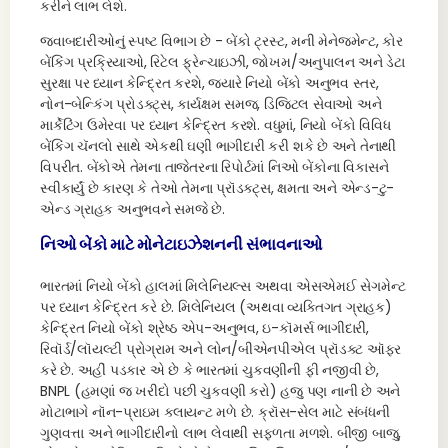
કરીને લાભ લેશે.
જવાબદારીઓનું સ્પષ્ટ વિભાગ છે - બેંકો ટ્રસ્ટ, મની મેનેજમેન્ટ, કોર
બેંકિંગ પ્રક્રિયાઓ, રિટેલ ફ્રેન્ચાઇઝી, જોખમ/અનુપાલન અને ડેટા
સુરક્ષા પર ધ્યાન કેન્દ્રિત કરશે, જ્યારે નિયો બેંકો અનુભવ સ્તર,
નોન-બેન્કિંગ પ્રોડક્ટ્સ, કાર્યક્ષમ સમજ, ડિજિટલ સેવાઓ અને
માર્કેટિંગ ઉમેરવા પર ધ્યાન કેન્દ્રિત કરશે. વધુમાં, નિયો બેંકો વિવિધ
બેંકિંગ ચૅનલો સાથે એકથી ઘણી ભાગીદારી કરી શકે છે અને તેનાથી
વિપરીત. બેંકોએ તેમના તાજેતરના રિપોર્ટમાં નિઓ બેંકોના વિકાસને
સ્વીકાર્યું છે કારણ કે તેઓ તેમના પ્રૉડક્ટ્સ, ક્ષમતા અને એન્ડ-ટુ-
એન્ડ ગ્રાહક અનુભવને સમજે છે.
નિઓ બેંકો માટે મોનેટાઇઝેશનની સંભાવનાઓ
ભારતમાં નિયો બેંકો હાલમાં મિલેનિયલ્સ અથવા એસએમઈ સેગમેન્ટ
પર ધ્યાન કેન્દ્રિત કરે છે. મિલેનિયલ (અથવા વ્યક્તિગત ગ્રાહક)
કેન્દ્રિત નિયો બેંકો શ્રેષ્ઠ એપ-અનુભવ, ઇ-કૉમર્સ ભાગીદારી,
રિવૉર્ડ/લૉયલ્ટી પ્રોગ્રામ અને લોન/બીએનપીએલ પ્રૉડક્ટ ઑફર
કરે છે. અહીં પડકાર એ છે કે ભારતમાં ચુકવણીની ફી નજીવી છે,
BNPL (હમણાં જ ખરીદો પછી ચુકવણી કરો) હજુ પણ નાની છે અને
મોટાભાગે નૉન-પ્રાઇમ ક્લાયન્ટ મળે છે. ક્રૉસ-સેલ માટે સંબંધની
ગુણવત્તા અને ભાગીદારીનો લાભ લેવાથી સફળતા મળશે. બીજી બાજુ,