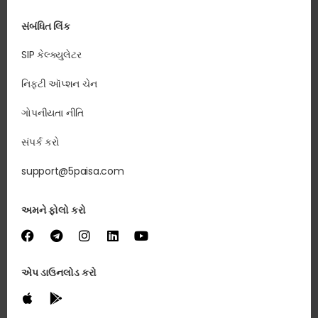
સંબંધિત લિંક
SIP કેલ્ક્યુલેટર
નિફ્ટી ઑપ્શન ચેન
ગોપનીયતા નીતિ
સંપર્ક કરો
support@5paisa.com
અમને ફોલો કરો
એપ ડાઉનલોડ કરો