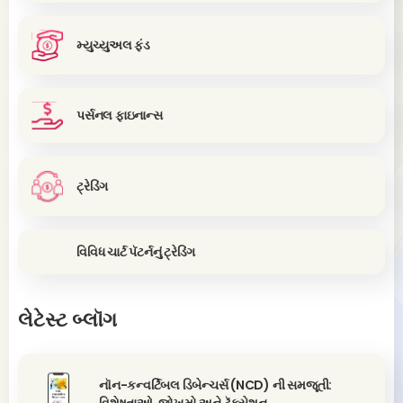
મ્યુચ્યુઅલ ફંડ
પર્સનલ ફાઇનાન્સ
ટ્રેડિંગ
વિવિધ ચાર્ટ પૅટર્નનું ટ્રેડિંગ
લેટેસ્ટ બ્લૉગ
નૉન-કન્વર્ટિબલ ડિબેન્ચર્સ (NCD) ની સમજૂતી: