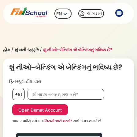
લૉગ ઇન
EN
હોમ
/
શું બની રહ્યું છે
/
શું નીઓ-બેન્કિંગ એ બેન્કિંગનું ભવિષ્ય છે?
શું નીઓ-બેન્કિંગ એ બેન્કિંગનું ભવિષ્ય છે?
ફિનસ્કૂલ ટીમ
દ્વારા
મોબાઇલ નંબર, જરૂરી છે
+91
આગળ વધીને, તમે બધા
નિયમો અને શરતો*
સાથે સંમત થાઓ છો