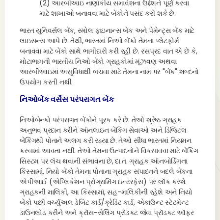
(2) આરબીઆઇ નાણાંકીય સમાવેશના ઉદ્દેશને પૂર્ણ કરવા
માટે શાખાઓ બનાવવા માટે બેંકોને પસંદ કરી શકે છે.
ભારત યુનિવર્સલ બેંક, સ્મોલ ફાઇનાન્સ બેંક અને પેમેન્ટ્સ બેંક માટે
લાઇસન્સ આપે છે. તેથી, ભારતમાં નિઓ બેંકો તેમના પ્લેટફોર્મ
બનાવવા માટે બેંકો સાથે ભાગીદારી કરી રહી છે. રસપ્રદ વાત એ છે કે,
મોટાભાગની ભારતીય નિઓ બેંકો ગ્રાહકોમાં મૂંઝવણ અથવા
આરબીઆઇમાં અસુવિધાથી બચવા માટે તેમના નામ પર "બેંક" શબ્દનો
ઉપયોગ કરતી નથી.
નિઓબેંક વર્સેસ પરંપરાગત બેંક
નિઓબેન્કો પરંપરાગત બેંકોને પૂરક કરે છે. તેઓ શ્રેષ્ઠ ગ્રાહક
અનુભવ પ્રદાન કરીને ઑનલાઇન બેંકિંગ સેવાઓ અને ડિજિટલ
બેંકિંગથી પોતાને અલગ કરી રહ્યા છે. તેઓ સીધા ભારતમાં નિયમન
કરવામાં આવતા નથી. તેઓ તેમના ઉત્પાદનોને વિકસાવવા માટે બેંકિંગ
સિસ્ટમ પર લૅચ થવાની સંભાવના છે, દા.ત. ગ્રાહક ઑનબોર્ડિંગના
કિસ્સામાં, નિયો બેંકો તેમના પોતાના ગ્રાહક સંપાદનને બદલે બેંકના
એપીઆઈ (એપ્લિકેશન પ્રોગ્રામિંગ ઇન્ટરફેસ) પર લૉક કરશે.
ગ્રાહકની માલિકી, આ કિસ્સામાં, સહ-માલિકીની રહેશે અને નિયો
બેંકો પછી વર્ચ્યુઅલ ડેબિટ કાર્ડ/ક્રેડિટ કાર્ડ, એકાઉન્ટ સ્ટેટમેન્ટ
ડાઉનલોડ કરીને અને ક્રૉસ-સેલિંગ પ્રૉડક્ટ જેવા પ્રૉડક્ટ ઑફર