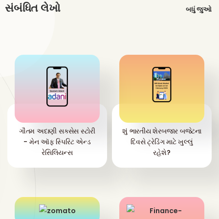
સંબંધિત લેખો
બધું જુઓ
ગૌતમ અદાણી સક્સેસ સ્ટોરી
શું ભારતીય શેરબજાર બજેટના
- મેન ઑફ સ્પિરિટ એન્ડ
દિવસે ટ્રેડિંગ માટે ખુલ્લું
રેસિલિયન્સ
રહેશે?