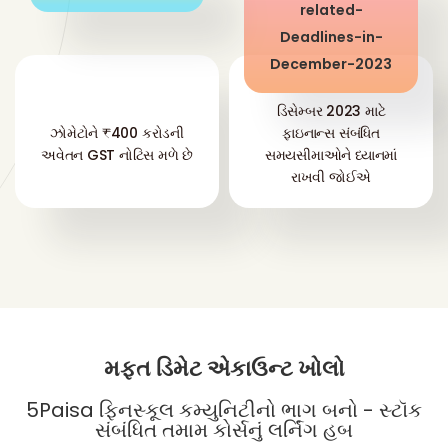
ડિસેમ્બર 2023 માટે
ઝોમેટોને ₹400 કરોડની
ફાઇનાન્સ સંબંધિત
અવેતન GST નોટિસ મળે છે
સમયસીમાઓને ધ્યાનમાં
રાખવી જોઈએ
મફત ડિમેટ એકાઉન્ટ ખોલો
5Paisa ફિનસ્કૂલ કમ્યુનિટીનો ભાગ બનો - સ્ટૉક
સંબંધિત તમામ કોર્સનું લર્નિંગ હબ