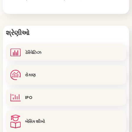
શ્રેણીઓ
ડેરિવેટિવ્ઝ
રોકાણ
IPO
બેસિક શીખો