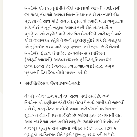
નિયોબેન્કોને કાનૂની રીતે બેંકો માનવામાં આવતી નથી, તેથી
જો એપ, સેવાઓ અથવા બિન-નિયમનકારી થર્ડ-પાર્ટી સેવા
પ્રદાતાઓ સાથે કોઈ સમસ્યા હોય તો તમારી પાસે અનુસરવા
માટે કોઈ કાનૂની સહાય અથવા સારી રીતે વ્યાખ્યાયિત
પ્રક્રિયાઓ ન હોઈ શકે. સંભવિત છેતરપિંડી અને ભૂલો માટે
કોણ જવાબદાર રહેશે તે અંગે મૂંઝવણ હોઈ શકે છે. ગ્રાહકો
એ સુનિશ્ચિત કરવા માટે પણ પ્રયાસ કરી રહ્યા છે કે તેમની
નિયોબેંક ફેડરલ ડિપોઝિટ ઇન્શ્યોરન્સ કોર્પોરેશન
(એફડીઆઇસી) અથવા નેશનલ ક્રેડિટ યુનિયન શેર
ઇન્શ્યોરન્સ ફંડ (એનસીયુએસઆઇએફ) દ્વારા અમુક
પ્રકારની ડિપોઝિટ વીમો પ્રદાન કરે છે.
કોઈ ફિઝિકલ બેંક શાખાઓ નથી:
તે બધું ઑનલાઇન કરવું વધુ સરળ બની રહ્યું છે, અને
નિયોબેન્કો ઘણીવાર એટીએમ નેટવર્ક સાથે ભાગીદારી જાળવી
રાખે છે, પરંતુ કેટલાક લોકો શાખા અને બેંકની વ્યક્તિગત
મુલાકાત લેવાની ક્ષમતા ઈચ્છે છે. જટિલ ટ્રાન્ઝૅક્શનની વાત
આવે ત્યારે આ ખાસ કરીને સાચું છે. જ્યારે ઘણી નિયોબેન્કો
મજબૂત ગ્રાહક સેવા સાધનો ઑફર કરે છે, ત્યારે કેટલાક
ગ્રાહકો વ્યક્તિગત રીતે પ્રશ્નો પૂછવાનું પસંદ કરી શકે છે.