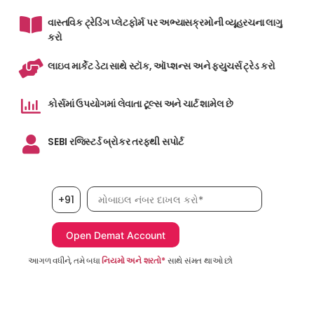
વાસ્તવિક ટ્રેડિંગ પ્લેટફોર્મ પર અભ્યાસક્રમોની વ્યૂહરચના લાગુ
કરો
લાઇવ માર્કેટ ડેટા સાથે સ્ટૉક, ઑપ્શન્સ અને ફ્યુચર્સ ટ્રેડ કરો
કોર્સમાં ઉપયોગમાં લેવાતા ટૂલ્સ અને ચાર્ટ શામેલ છે
SEBI રજિસ્ટર્ડ બ્રોકર તરફથી સપોર્ટ
મોબાઇલ નંબર, જરૂરી છે
+91
આગળ વધીને, તમે બધા
નિયમો અને શરતો*
સાથે સંમત થાઓ છો