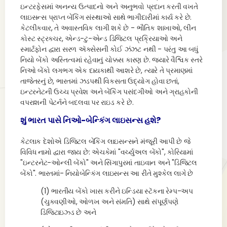
ઇન્ટરફેસમાં અનન્ય ઉત્પાદનો અને અનુભવો પ્રદાન કરતી વખતે
લાઇસન્સ પ્રાપ્ત બેંકિંગ સંસ્થાઓ સાથે ભાગીદારીમાં કાર્ય કરે છે.
કેટલીકવાર, તે અવાસ્તવિક લાગી શકે છે - ભૌતિક શાખાઓ, લીન
કોસ્ટ સ્ટ્રક્ચર, એન્ડ-ટુ-એન્ડ ડિજિટલ પ્રક્રિયાઓ અને
સ્માર્ટફોન દ્વારા સરળ ઍક્સેસની કોઈ ઝંઝટ નથી - પરંતુ આ બધું
નિયો બેંકો અસ્તિત્વમાં રહેવાનું ચોક્કસ કારણ છે. જ્યારે વૈશ્વિક સ્તરે
નિઓ બેંકો લગભગ એક દાયકાથી આશરે છે, ત્યારે તે પ્રમાણમાં
તાજેતરનું છે, ભારતમાં ઝડપથી વિકસતા ઉદ્યોગ હોવા છતાં,
ઇન્ટરનેટની ઉચ્ચ પ્રવેશ અને બેંકિંગ પસંદગીઓ અને ગ્રાહકોની
વપરાશની પેટર્નને બદલવા પર રાઇડ કરે છે.
શું ભારત પાસે નિઓ-બેન્કિંગ લાઇસન્સ હશે?
કેટલાક દેશોએ ડિજિટલ બેંકિંગ લાઇસન્સને મંજૂરી આપી છે જે
વિવિધ નામો દ્વારા જાય છે: એચકેમાં "વર્ચ્યુઅલ બેંકો", કોરિયામાં
"ઇન્ટરનેટ-ઓન્લી બેંકો" અને સિંગાપુરમાં તાઇવાન અને "ડિજિટલ
બેંકો". ભારતમાં- નિયોબેન્કિંગ લાઇસન્સ આ રીતે મુશ્કેલ લાગે છે
(1) ભારતીય બેંકો ખાસ કરીને ઇન્ડિયા સ્ટૅકના રેમ્પ-અપ
(ચુકવણીઓ, ઓળખ અને સંમતિ) સાથે સંપૂર્ણપણે
ડિજિટાઇઝ્ડ છે અને