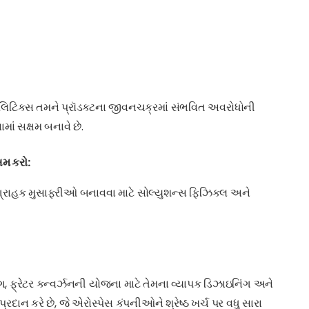
ાલિટિક્સ તમને પ્રૉડક્ટના જીવનચક્રમાં સંભવિત અવરોધોની
ાં સક્ષમ બનાવે છે.
ષમ કરો:
્રાહક મુસાફરીઓ બનાવવા માટે સોલ્યુશન્સ ફિઝિકલ અને
ંગ, ફ્રેટર કન્વર્ઝનની યોજના માટે તેમના વ્યાપક ડિઝાઇનિંગ અને
્રદાન કરે છે, જે એરોસ્પેસ કંપનીઓને શ્રેષ્ઠ ખર્ચ પર વધુ સારા