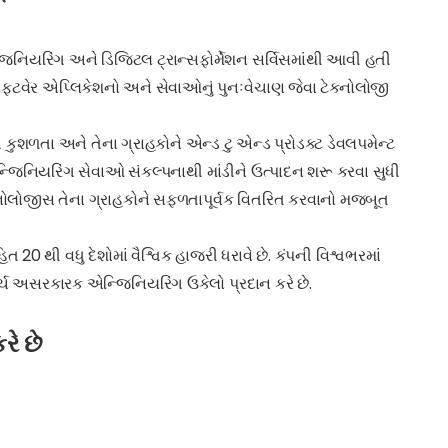
િનિયરિંગ અને ડિજિટલ ટ્રાન્સફોર્મેશન સર્વિસમાંથી આવી હતી
સૉફ્ટવેર એપ્લિકેશનો અને સેવાઓનું પુનઃવેચાણ જેવા ટેક્નોલોજી
ગ કુશળતા અને તેના ગ્રાહકોને એન્ડ ટુ એન્ડ પ્રોડક્ટ ડેવલપમેન્ટ
ન્જિનિયરિંગ સેવાઓ સંકલ્પનાથી માંડીને ઉત્પાદન શરૂ કરવા સુધી
ટેક્નોલોજીસ તેના ગ્રાહકોને સફળતાપૂર્વક વિતરિત કરવાનો મજબૂત
 20 થી વધુ દેશોમાં વૈશ્વિક હાજરી ધરાવે છે. કંપની વિશ્વભરમાં
 ખર્ચ અસરકારક એન્જિનિયરિંગ ઉકેલો પ્રદાન કરે છે.
રે છે