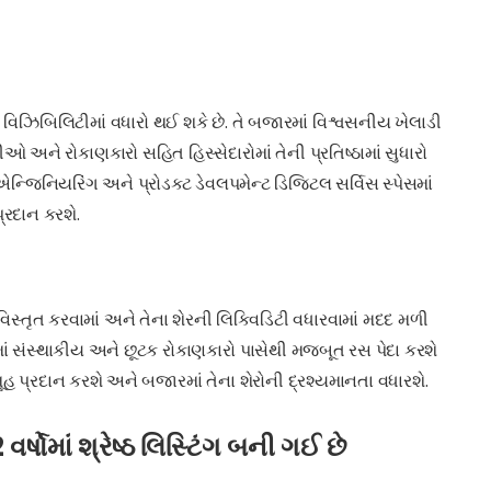
ને વિઝિબિલિટીમાં વધારો થઈ શકે છે. તે બજારમાં વિશ્વસનીય ખેલાડી
ીઓ અને રોકાણકારો સહિત હિસ્સેદારોમાં તેની પ્રતિષ્ઠામાં સુધારો
એન્જિનિયરિંગ અને પ્રોડક્ટ ડેવલપમેન્ટ ડિજિટલ સર્વિસ સ્પેસમાં
્રદાન કરશે.
સ્તૃત કરવામાં અને તેના શેરની લિક્વિડિટી વધારવામાં મદદ મળી
માં સંસ્થાકીય અને છૂટક રોકાણકારો પાસેથી મજબૂત રસ પેદા કરશે
ૂહ પ્રદાન કરશે અને બજારમાં તેના શેરોની દ્રશ્યમાનતા વધારશે.
્ષોમાં શ્રેષ્ઠ લિસ્ટિંગ બની ગઈ છે