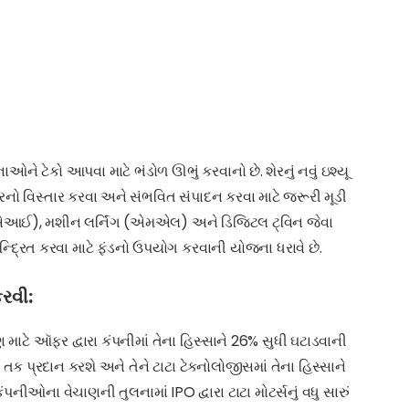
ે ટેકો આપવા માટે ભંડોળ ઊભું કરવાનો છે. શેરનું નવું ઇશ્યૂ
નો વિસ્તાર કરવા અને સંભવિત સંપાદન કરવા માટે જરૂરી મૂડી
 (એઆઈ), મશીન લર્નિંગ (એમએલ) અને ડિજિટલ ટ્વિન જેવા
કેન્દ્રિત કરવા માટે ફંડનો ઉપયોગ કરવાની યોજના ધરાવે છે.
કરવી:
ાણ માટે ઑફર દ્વારા કંપનીમાં તેના હિસ્સાને 26% સુધી ઘટાડવાની
તક પ્રદાન કરશે અને તેને ટાટા ટેક્નોલોજીસમાં તેના હિસ્સાને
નીઓના વેચાણની તુલનામાં IPO દ્વારા ટાટા મોટર્સનું વધુ સારું