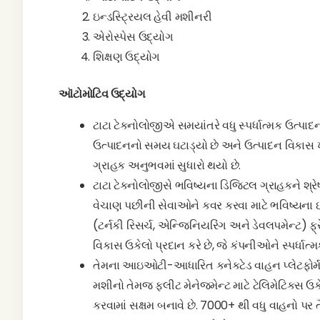
ઇન્ડસ્ટ્રિયલ હેવી મશીનરી
એરોસ્પેસ ઉદ્યોગ
શિક્ષણ ઉદ્યોગ
ઑટોમોટિવ ઉદ્યોગ
ટાટા ટેક્નોલોજીએ સમયાંતરે વધુ સ્પર્ધાત્મક ઉત્પ
ઉત્પાદનનો સમય ઘટાડ્યો છે અને ઉત્પાદન વિકાસ ખર્
ગ્રાહક અનુભવમાં સુધારો થયો છે.
ટાટા ટેક્નોલોજીસે ભવિષ્યના ડિજિટલ ગ્રાહકને શ્ર
વેચાણ પછીની સેવાઓને કવર કરવા માટે ભવિષ્યના ઇવી મ
(ટર્નકી રિસર્ચ, એન્જિનિયરિંગ અને ડેવલપમેન્ટ) ફ્ર
વિકાસ ઉકેલો પ્રદાન કરે છે, જે કંપનીઓને સ્પર્ધાત્
તેમના આઇઓટી-આધારિત કનેક્ટેડ વાહન પ્લેટફોર્મ 
મશીનો તેમજ ફ્લીટ મેનેજમેન્ટ માટે ટેલિમેટિક્સ ઉ
કરવામાં સક્ષમ બનાવે છે. 7000+ થી વધુ વાહનો પ