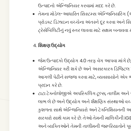
ઉત્પાદનો એન્જિનિયર કરવામાં મદદ કરે છે.
તેમના મોડેલ-આધારિત સિસ્ટમ્સ એન્જિનિયરિંગ
પ્રોડક્ટ ડિઝાઇન વચ્ચેના અંતરને દૂર કરવા અને સિ
ટ્રેસેબિલિટીનું નવું સ્તર લાવવા માટે સક્ષમ બનાવવા 
શિક્ષણ ઉદ્યોગ
જેમ ઉત્પાદકો ઉદ્યોગ 4.0 તરફ વેગ આપવા માંગે છે
એન્જિનિયર કરી શકે છે અને અસરકારક ડિજિટલ પરિ
આગલી પેઢીને સજ્જ કરવા માટે, વ્યવસાયોને એક ભ
પ્રદાન કરે છે.
ટાટા ટેક્નોલોજીએ અપસ્કિલિંગ ટૂલ્સ, તાલીમ અને અ
લાભ લે છે અને ઉદ્યોગ અને શૈક્ષણિક સંસ્થાઓ વચ્ચે
કુશળતા સાથે એન્જિનિયરો અને ટેકનિશિયનની આગા
સરકારો સાથે કામ કરે છે. તેઓ તેમની માલિકીની iGET 
અને વ્યક્તિઓને તેમની તાલીમની જરૂરિયાતોને પૂર્