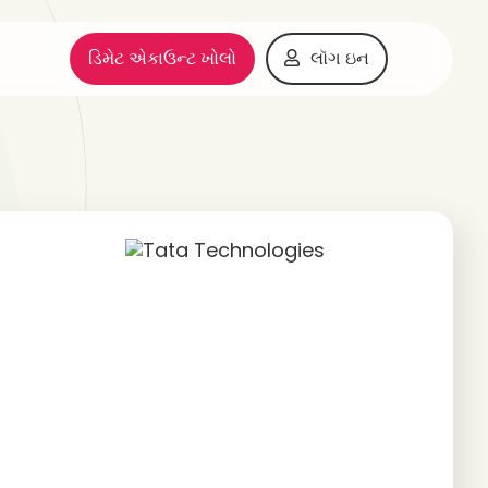
ડિમેટ એકાઉન્ટ ખોલો
લૉગ ઇન