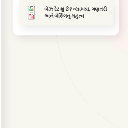
બેઝ રેટ શું છે? વ્યાખ્યા, ગણતરી
અને બેંકિંગનું મહત્વ