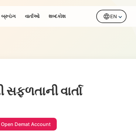
બ્રૂઇંગ
વાર્તાઓ
શબ્દકોશ
EN
ી સફળતાની વાર્તા