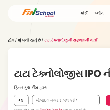
કોર્સ
બ્લૉગ
હોમ
/
શું બની રહ્યું છે
/
ટાટા ટેક્નોલોજીની સફળતાની વાર્તા
ટાટા ટેક્નોલોજીસ IPO ન
ફિનસ્કૂલ ટીમ
દ્વારા
મોબાઇલ નંબર, જરૂરી છે
+91