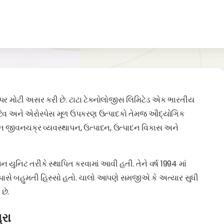
 પર મોટી અસર કરી છે. ટાટા ટેક્નોલોજીસ લિમિટેડ એક ભારતીય
મોટિવ અને એરોસ્પેસ મૂળ ઉપકરણ ઉત્પાદકો તેમજ ઔદ્યોગિક
 જીવનચક્ર વ્યવસ્થાપન, ઉત્પાદન, ઉત્પાદન વિકાસ અને
 યુનિટ તરીકે સ્થાપિત કરવામાં આવી હતી. તેને વર્ષ 1994 માં
ર્સ પાસે બહુમતી હિસ્સો હતો. ચાલો આપણે સમજીએ કે અત્યાર સુધી
છે.
્રા