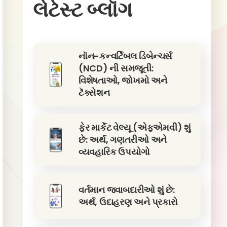
લેટેસ્ટ બ્લૉગ
નૉન-કન્વર્ટિબલ ડિબેન્ચર્સ
(NCD) ની સમજૂતી:
વિશેષતાઓ, જોખમો અને
ટૅક્સેશન
ફેર માર્કેટ વેલ્યૂ (એફએમવી) શું
છે: અર્થ, ગણતરીઓ અને
વ્યવહારિક ઉપયોગો
વર્તમાન જવાબદારીઓ શું છે:
અર્થ, ઉદાહરણ અને પ્રકારો