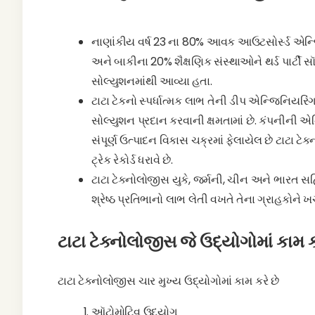
નાણાંકીય વર્ષ 23 ના 80% આવક આઉટસોર્સ્ડ એન્જ
અને બાકીના 20% શૈક્ષણિક સંસ્થાઓને થર્ડ પાર્ટી 
સોલ્યુશનમાંથી આવ્યા હતા.
ટાટા ટેકનો સ્પર્ધાત્મક લાભ તેની ડીપ એન્જિનિયરિં
સોલ્યુશન પ્રદાન કરવાની ક્ષમતામાં છે. કંપનીની એ
સંપૂર્ણ ઉત્પાદન વિકાસ ચક્રમાં ફેલાયેલ છે ટાટા 
ટ્રેક રેકોર્ડ ધરાવે છે.
ટાટા ટેક્નોલોજીસ યુકે, જર્મની, ચીન અને ભારત સહિત
શ્રેષ્ઠ પ્રતિભાનો લાભ લેતી વખતે તેના ગ્રાહકોને
ટાટા ટેક્નોલોજીસ જે ઉદ્યોગોમાં કામ ક
ટાટા ટેક્નોલોજીસ ચાર મુખ્ય ઉદ્યોગોમાં કામ કરે છે
ઑટોમોટિવ ઉદ્યોગ