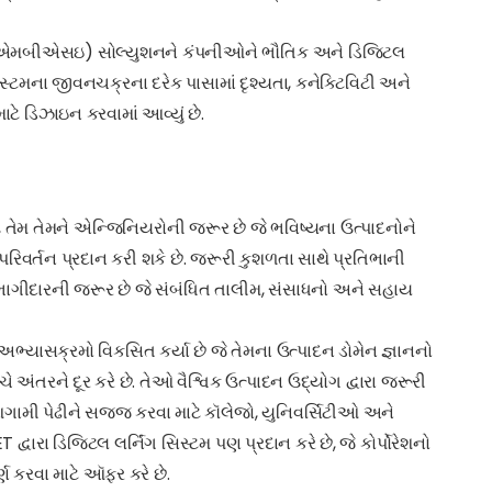
 (એમબીએસઇ) સોલ્યુશનને કંપનીઓને ભૌતિક અને ડિજિટલ
સ્ટમના જીવનચક્રના દરેક પાસામાં દૃશ્યતા, કનેક્ટિવિટી અને
માટે ડિઝાઇન કરવામાં આવ્યું છે.
, તેમ તેમને એન્જિનિયરોની જરૂર છે જે ભવિષ્યના ઉત્પાદનોને
વર્તન પ્રદાન કરી શકે છે. જરૂરી કુશળતા સાથે પ્રતિભાની
ાગીદારની જરૂર છે જે સંબંધિત તાલીમ, સંસાધનો અને સહાય
ભ્યાસક્રમો વિકસિત કર્યા છે જે તેમના ઉત્પાદન ડોમેન જ્ઞાનનો
 અંતરને દૂર કરે છે. તેઓ વૈશ્વિક ઉત્પાદન ઉદ્યોગ દ્વારા જરૂરી
મી પેઢીને સજ્જ કરવા માટે કૉલેજો, યુનિવર્સિટીઓ અને
દ્વારા ડિજિટલ લર્નિંગ સિસ્ટમ પણ પ્રદાન કરે છે, જે કોર્પોરેશનો
ણ કરવા માટે ઑફર કરે છે.