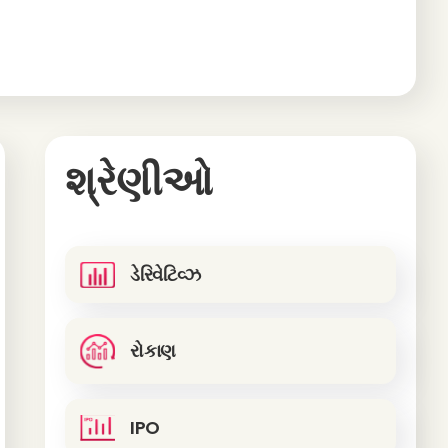
શ્રેણીઓ
ડેરિવેટિવ્ઝ
રોકાણ
IPO