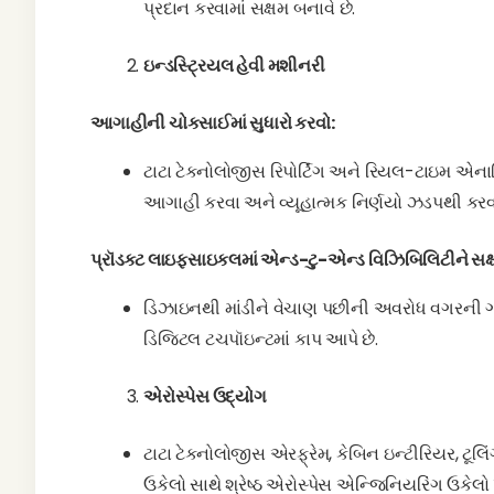
પ્રદાન કરવામાં સક્ષમ બનાવે છે.
ઇન્ડસ્ટ્રિયલ હેવી મશીનરી
આગાહીની ચોકસાઈમાં સુધારો કરવો:
ટાટા ટેક્નોલોજીસ રિપોર્ટિંગ અને રિયલ-ટાઇમ એન
આગાહી કરવા અને વ્યૂહાત્મક નિર્ણયો ઝડપથી કરવામ
પ્રૉડક્ટ લાઇફસાઇકલમાં એન્ડ-ટુ-એન્ડ વિઝિબિલિટીને સક્
ડિઝાઇનથી માંડીને વેચાણ પછીની અવરોધ વગરની ગ
ડિજિટલ ટચપૉઇન્ટમાં કાપ આપે છે.
એરોસ્પેસ ઉદ્યોગ
ટાટા ટેક્નોલોજીસ એરફ્રેમ, કેબિન ઇન્ટીરિયર, ટૂલિ
ઉકેલો સાથે શ્રેષ્ઠ એરોસ્પેસ એન્જિનિયરિંગ ઉકેલો પ