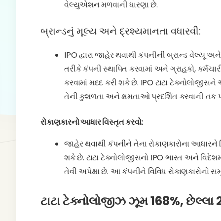
વેલ્યુએશન મળવાની ધારણા છે.
બ્રાન્ડનું મૂલ્ય અને દ્રશ્યમાનતા વધારવી:
IPO દ્વારા જાહેર થવાથી કંપનીની બ્રાન્ડ વેલ્યૂ અ
તરીકે કંપની સ્થાપિત કરવામાં અને ગ્રાહકો, કર્મચાર
કરવામાં મદદ કરી શકે છે. IPO ટાટા ટેક્નોલોજીસને 
તેની કુશળતા અને ક્ષમતાઓ પ્રદર્શિત કરવાની તક પ
રોકાણકારનો આધાર વિસ્તૃત કરવો:
જાહેર થવાથી કંપનીને તેના રોકાણકારોના આધારને વિ
શકે છે. ટાટા ટેક્નોલોજીસનો IPO ભારત અને વિદેશ
તેવી અપેક્ષા છે. આ કંપનીને વિવિધ રોકાણકારોનો સમ
ટાટા ટેક્નોલોજીઝ ઝૂમ 168%, છેલ્લા 2 વર