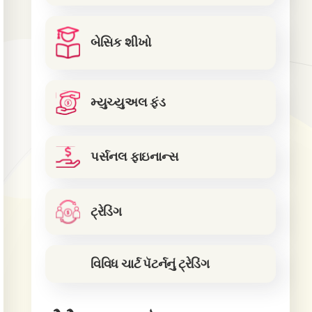
બેસિક શીખો
મ્યુચ્યુઅલ ફંડ
પર્સનલ ફાઇનાન્સ
ટ્રેડિંગ
વિવિધ ચાર્ટ પૅટર્નનું ટ્રેડિંગ