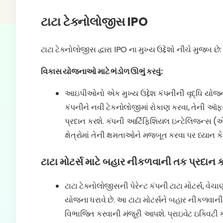
ટાટા ટેક્નોલોજીસ IPO
ટાટા ટેક્નોલોજીસ દ્વારા IPO ના મુખ્ય ઉદ્દેશો નીચે મુજબ છે:
વિકાસ યોજનાઓ માટે ભંડોળ ઊભું કરવું:
આઇપીઓનો એક મુખ્ય ઉદ્દેશ કંપનીની વૃદ્ધિ યોજનાઓન
કંપનીને નવી ટેકનોલોજીમાં રોકાણ કરવા, તેની ઑફર
પ્રદાન કરશે. કંપની આર્ટિફિશિયલ ઇન્ટેલિજન્સ
ક્ષેત્રોમાં તેની ક્ષમતાઓને મજબૂત કરવા પર ધ્યાન 
ટાટા મોટર્સ માટે બહાર નીકળવાની તક પ્રદાન 
ટાટા ટેક્નોલોજીસની પેરેન્ટ કંપની ટાટા મોટર્સ, વેચ
યોજના ધરાવે છે. આ ટાટા મોટર્સને બહાર નીકળવાની 
વિભાજિત કરવાની મંજૂરી આપશે. પ્રાઇવેટ ઇક્વિટી કંપ