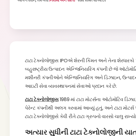
આગળ વધીને, તમે બધા
નિયમો અને શરતો*
સાથે સંમત થાઓ છો
ટાટા ટેક્નોલોજીસ IPOએ શેરની કિંમત અને તેના શેરધારકો
બહુરાષ્ટ્રીય ઉત્પાદન એન્જિનિયરિંગ કંપની છે જે ઑટો
મશીનરી કંપનીઓને એન્જિનિયરિંગ અને ડિઝાઇન, ઉત્પાદન
આઇટી સેવા વ્યવસ્થાપનમાં સેવાઓ પ્રદાન કરે છે.
ટાટા ટેક્નોલોજીસ
1989 માં ટાટા મોટર્સના ઑટોમોટિવ ડિઝાઇન
પેરેન્ટ કંપનીથી અલગ કરવામાં આવ્યું હતું, અને ટાટા મોટ
ટાટા ટેક્નોલોજીસે કેવી રીતે ટાટા ગ્રુપનો વારસો ચાલુ રાખ્યો 
અત્યાર સુધીની ટાટા ટેક્નોલોજીની યાત