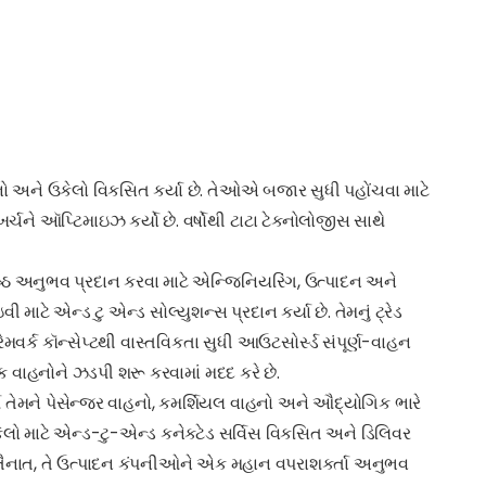
ાદનો અને ઉકેલો વિકસિત કર્યા છે. તેઓએ બજાર સુધી પહોંચવા માટે
ચને ઑપ્ટિમાઇઝ કર્યો છે. વર્ષોથી ટાટા ટેક્નોલોજીસ સાથે
ેષ્ઠ અનુભવ પ્રદાન કરવા માટે એન્જિનિયરિંગ, ઉત્પાદન અને
ાટે એન્ડ ટુ એન્ડ સોલ્યુશન્સ પ્રદાન કર્યા છે. તેમનું ટ્રેડ
ેમવર્ક કૉન્સેપ્ટથી વાસ્તવિકતા સુધી આઉટસોર્સ્ડ સંપૂર્ણ-વાહન
મક વાહનોને ઝડપી શરૂ કરવામાં મદદ કરે છે.
તેમને પેસેન્જર વાહનો, કમર્શિયલ વાહનો અને ઔદ્યોગિક ભારે
કેલો માટે એન્ડ-ટુ-એન્ડ કનેક્ટેડ સર્વિસ વિકસિત અને ડિલિવર
ર તૈનાત, તે ઉત્પાદન કંપનીઓને એક મહાન વપરાશકર્તા અનુભવ