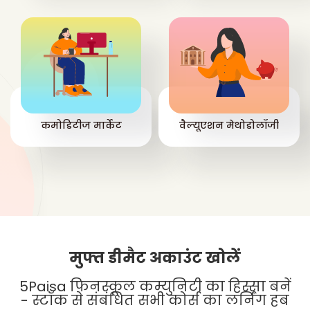
कमोडिटीज मार्केट
वैल्यूएशन मेथोडोलॉजी
मुफ्त डीमैट अकाउंट खोलें
5Paisa फिनस्कूल कम्युनिटी का हिस्सा बनें
- स्टॉक से संबंधित सभी कोर्स का लर्निंग हब