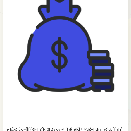
ou
s
स्ट
50 
मार्केट टेक्नीशियन और अच्छे कारणों से मूविंग एवरेज बहुत लोकप्रिय हैं.