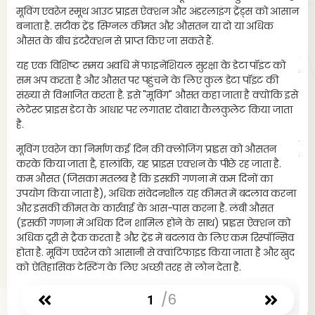
40-
मूविंग एवरेज स्मूथ आउट प्राइस ऐक्शन और अंडरलाइंग ट्रेंड्स को आसान
50-
बनाता है. सटीक ट्रेंड सिग्नल कीमत और औसतन या दो या अधिक
औसत
औसत के बीच इंटरैक्शन से प्राप्त किए जा सकते हैं.
50-
संक
यह एक विशिष्ट समय अवधि में फाइनेंशियल सुरक्षा के डेटा पॉइंट को
माम
सम अप करता है और औसत पर पहुंचने के लिए कुल डेटा पॉइंट की
गिर
संख्या से विभाजित करता है. इसे "मूविंग" औसत कहा जाता है क्योंकि इसे
लेटेस्ट प्राइस डेटा के आधार पर लगातार दोबारा कैलकुलेट किया जाता
अगर
है.
दिन
के उ
मूविंग एवरेज का निर्माण कई दिन की क्लोजिंग प्राइस को औसतन
की 
करके किया जाता है, हालांकि, यह प्राइस एक्शन के पीछे रह जाता है.
कम औसत (जिसका मतलब है कि इसकी गणना में कम दिनों का
उपयोग किया जाता है), अधिक संवेदनशील यह कीमत में बदलाव करना
और इसकी कीमत के कार्रवाई के आस-पास करना है. लंबी औसत
(इसकी गणना में अधिक दिन शामिल होने के साथ) प्राइस ऐक्शन को
अधिक दूरी से ट्रैक करता है और ट्रेंड में बदलाव के लिए कम रिस्पॉन्सिव
होता है. मूविंग एवरेज को आसानी से क्वांटिफाइड किया जाता है और खुद
को ऐतिहासिक टेस्टिंग के लिए अच्छी तरह से लोन देता है.
/6
1