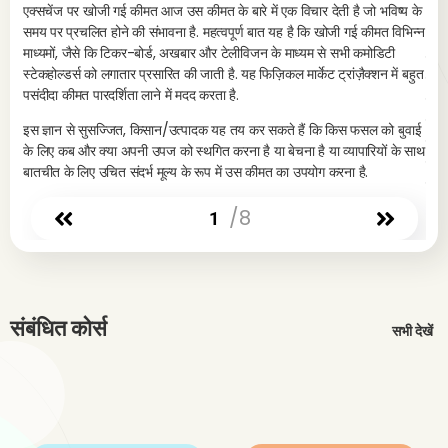
एक्सचेंज पर खोजी गई कीमत आज उस कीमत के बारे में एक विचार देती है जो भविष्य के
गेहूं
समय पर प्रचलित होने की संभावना है. महत्वपूर्ण बात यह है कि खोजी गई कीमत विभिन्न
माध्यमों, जैसे कि टिकर-बोर्ड, अखबार और टेलीविजन के माध्यम से सभी कमोडिटी
एक म
स्टेकहोल्डर्स को लगातार प्रसारित की जाती है. यह फिज़िकल मार्केट ट्रांज़ैक्शन में बहुत
तिथि
पसंदीदा कीमत पारदर्शिता लाने में मदद करता है.
महीन
समझौ
इस ज्ञान से सुसज्जित, किसान/उत्पादक यह तय कर सकते हैं कि किस फसल को बुवाई
जोखि
के लिए कब और क्या अपनी उपज को स्थगित करना है या बेचना है या व्यापारियों के साथ
लंबे
बातचीत के लिए उचित संदर्भ मूल्य के रूप में उस कीमत का उपयोग करना है.
खरीद
की आ
/8
1
मार्
बढ़ ज
मार्
को स
प्रक
संबंधित कोर्स
सभी देखें
करता