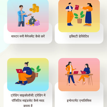
गेहू
है औ
जिसस
स्पॉ
मास्टर मनी मैनेजमेंट कैसे करें
इक्विटी डेरिवेटिव
1,20
खरीद
क्षति
ट्रेडिंग साइकोलॉजी: ट्रेडिंग में
पॉजिटिव माइंडसेट कैसे मदद
इन्वेस्टमेंट एनालिसिस
करता है