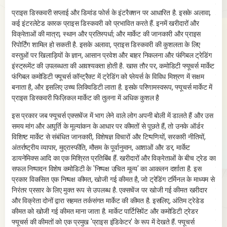
के म
s
प्राइस डिस्कवरी सप्लाई और डिमांड फोर्स के इंटरैक्शन पर आधारित है. इसके अलावा,
उभरा
कई इंटरलेटेड कारक प्राइस डिस्कवरी को प्रभावित करते हैं. इनमें खरीदारों और
यह इ
विक्रेताओं की मात्रा, स्थान और प्रतिस्पर्धा; और मार्केट की जानकारी और प्राइस
लिए 
रिपोर्टिंग शामिल हो सकती है. इसके अलावा, प्राइस डिस्कवरी की कुशलता के लिए
वाली
वस्तुओं पर खिलाड़ियों के ज्ञान, आसान प्रवेश और बाहर निकलना और फंगिबल ट्रेडिंग
इंस्ट्रूमेंट की उपलब्धता की आवश्यकता होती है. खास तौर पर, कमोडिटी फ्यूचर्स मार्केट
इसलि
फंगिबल कमोडिटी फ्यूचर्स कॉन्ट्रैक्ट में ट्रेडिंग को प्लेयर्स के विविध मिश्रण में सक्षम
प्रा
बनाता है, और इसलिए उच्च लिक्विडिटी लाता है. इसके परिणामस्वरूप, फ्यूचर्स मार्केट में
संख्
प्राइस डिस्कवरी फिज़िकल मार्केट की तुलना में अधिक कुशल है
रूप 
शिका
इस प्रकार जब फ्यूचर्स एक्सचेंज में भाग लेने वाले लोग अपनी बोली में डालते हैं और उस
अमेर
समय मांग और आपूर्ति के मूल्यांकन के आधार पर कीमतों से पूछते हैं, तो उनके ऑर्डर
की ग
विशिष्ट मार्केट से संबंधित जानकारी, विशेषज्ञ विचारों और टिप्पणियों, सरकारी नीतियों,
अंतर्राष्ट्रीय व्यापार, मुद्रास्फीति, मौसम के पूर्वानुमान, आशाओं और डर, मार्केट
हेजि
डायनेमिक्स आदि का एक मिश्रित प्रतिबिंब हैं. खरीदारों और विक्रेताओं के बीच ट्रेड का
समान
सफल निष्पादन विशेष कमोडिटी के 'निष्पक्ष उचित मूल्य' का आकलन दर्शाता है. इस
मार्
प्रकार विकसित एक निष्पक्ष कीमत, खोजी गई कीमत है, जो ट्रेडिंग टर्मिनल के माध्यम से
स्पॉट
निरंतर प्रसार के लिए मुक्त रूप से उपलब्ध है. एक्सचेंज पर खोजी गई कीमत खरीदार
बिज़
और विक्रेता दोनों द्वारा सहमत तर्कसंगत मार्केट की कीमत है. इसलिए, अंतिम ट्रेडेड
को क
कीमत को खोजी गई कीमत माना जाता है. मार्केट पार्टिसिपेंट और कमोडिटी ट्रेडर
प्रो
फ्यूचर्स की कीमतों को एक प्रमुख 'प्राइस इंडिकेटर' के रूप में देखते हैं. फ्यूचर्स
लाभ 