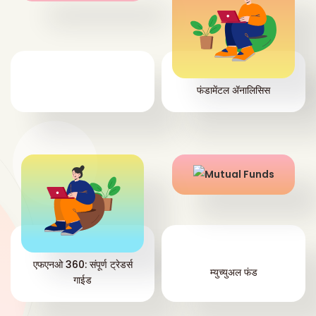
फंडामेंटल ॲनालिसिस
एफएनओ 360: संपूर्ण ट्रेडर्स
म्युच्युअल फंड
गाईड