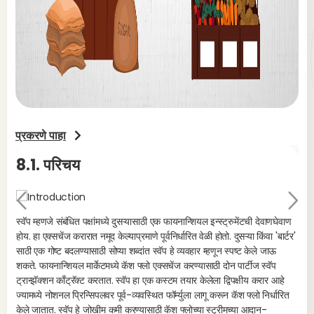
प्रकरणे पाहा
8.1. परिचय
8.
Pr
Ne
स्वॅप म्हणजे संबंधित पक्षांमध्ये दुसऱ्यासाठी एक फायनान्शियल इन्स्ट्रुमेंटची देवाणघेवाण
evi
xt
होय. हा एक्सचेंज करारात नमूद केल्याप्रमाणे पूर्वनिर्धारित वेळी होतो. दुसऱ्या किंवा 'बार्टर'
ou
स्वॅ
साठी एक गोष्ट बदलण्यासाठी सोप्या शब्दांत स्वॅप हे व्यवहार म्हणून स्पष्ट केले जाऊ
s
शकते. फायनान्शियल मार्केटमध्ये कॅश फ्लो एक्सचेंज करण्यासाठी दोन पार्टीज स्वॅप
ट्रान्झॅक्शन काँट्रॅक्ट करतात. स्वॅप हा एक कस्टम तयार केलेला द्विपक्षीय करार आहे
ज्यामध्ये नोशनल प्रिन्सिपलवर पूर्व-व्यवस्थित फॉर्म्युला लागू करून कॅश फ्लो निर्धारित
केले जातात. स्वॅप हे जोखीम कमी करण्यासाठी कॅश फ्लोच्या स्ट्रीमच्या आदान-