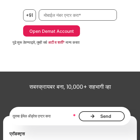
मोबाईल नंबर, आवश्यक
+91
पुढे सुरू ठेवण्याद्वारे, तुम्ही सर्व
अटी व शर्ती*
मान्य करता
सबस्क्रायबर बना, 10,000+ सहभागी व्हा
ईमेल ॲड्रेस, आवश्यक
*
प्रॉडक्ट्स