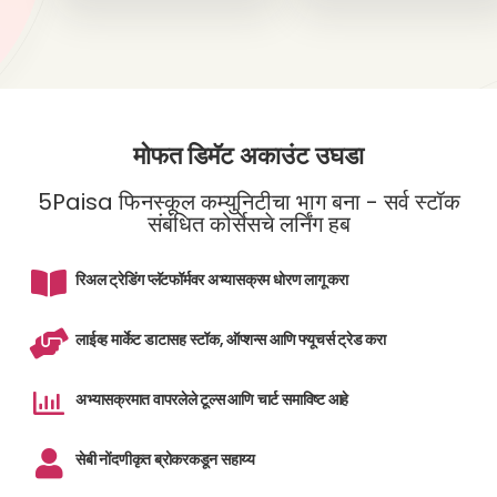
मोफत डिमॅट अकाउंट उघडा
5Paisa फिनस्कूल कम्युनिटीचा भाग बना - सर्व स्टॉक
संबंधित कोर्सेसचे लर्निंग हब
रिअल ट्रेडिंग प्लॅटफॉर्मवर अभ्यासक्रम धोरण लागू करा
लाईव्ह मार्केट डाटासह स्टॉक, ऑप्शन्स आणि फ्यूचर्स ट्रेड करा
अभ्यासक्रमात वापरलेले टूल्स आणि चार्ट समाविष्ट आहे
सेबी नोंदणीकृत ब्रोकरकडून सहाय्य