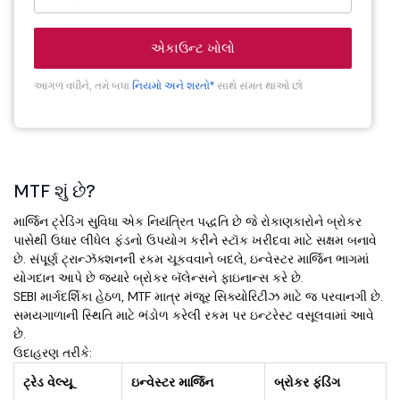
એકાઉન્ટ ખોલો
આગળ વધીને, તમે બધા
નિયમો અને શરતો*
સાથે સંમત થાઓ છો
MTF શું છે?
માર્જિન ટ્રેડિંગ સુવિધા એક નિયંત્રિત પદ્ધતિ છે જે રોકાણકારોને બ્રોકર
પાસેથી ઉધાર લીધેલ ફંડનો ઉપયોગ કરીને સ્ટૉક ખરીદવા માટે સક્ષમ બનાવે
છે. સંપૂર્ણ ટ્રાન્ઝૅક્શનની રકમ ચૂકવવાને બદલે, ઇન્વેસ્ટર માર્જિન ભાગમાં
યોગદાન આપે છે જ્યારે બ્રોકર બૅલેન્સને ફાઇનાન્સ કરે છે.
SEBI માર્ગદર્શિકા હેઠળ, MTF માત્ર મંજૂર સિક્યોરિટીઝ માટે જ પરવાનગી છે.
સમયગાળાની સ્થિતિ માટે ભંડોળ કરેલી રકમ પર ઇન્ટરેસ્ટ વસૂલવામાં આવે
છે.
ઉદાહરણ તરીકે:
ટ્રેડ વેલ્યૂ
ઇન્વેસ્ટર માર્જિન
બ્રોકર ફંડિંગ