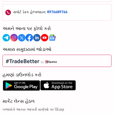
સપોર્ટ ડેસ્ક હેલ્પલાઇન:
8976689766
અમને આના પર ફૉલો કરો
અમારા સમુદાયમાં જોડાઓ
હમણાં ડાઉનલોડ કરો
માર્કેટ લેન્સ હેઠળ
બજારોને આકાર આપતી વાર્તાઓ પર ઊંડાણ