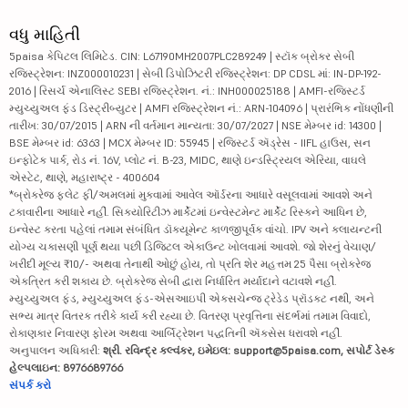
વધુ માહિતી
5paisa કેપિટલ લિમિટેડ. CIN: L67190MH2007PLC289249 | સ્ટૉક બ્રોકર સેબી
રજિસ્ટ્રેશન: INZ000010231 | સેબી ડિપોઝિટરી રજિસ્ટ્રેશન: DP CDSL માં: IN-DP-192-
2016 | રિસર્ચ એનાલિસ્ટ SEBI રજિસ્ટ્રેશન. નં.: INH000025188 | AMFI-રજિસ્ટર્ડ
મ્યુચ્યુઅલ ફંડ ડિસ્ટ્રીબ્યુટર | AMFI રજિસ્ટ્રેશન નં.: ARN-104096 | પ્રારંભિક નોંધણીની
તારીખ: 30/07/2015 | ARN ની વર્તમાન માન્યતા: 30/07/2027 | NSE મેમ્બર id: 14300 |
BSE મેમ્બર id: 6363 | MCX મેમ્બર ID: 55945 | રજિસ્ટર્ડ ઍડ્રેસ - IIFL હાઉસ, સન
ઇન્ફોટેક પાર્ક, રોડ નં. 16V, પ્લોટ નં. B-23, MIDC, થાણે ઇન્ડસ્ટ્રિયલ એરિયા, વાઘલે
એસ્ટેટ, થાણે, મહારાષ્ટ્ર - 400604
*બ્રોકરેજ ફ્લેટ ફી/અમલમાં મુકવામાં આવેલ ઑર્ડરના આધારે વસૂલવામાં આવશે અને
ટકાવારીના આધારે નહીં. સિક્યોરિટીઝ માર્કેટમાં ઇન્વેસ્ટમેન્ટ માર્કેટ રિસ્કને આધિન છે,
ઇન્વેસ્ટ કરતા પહેલાં તમામ સંબંધિત ડૉક્યૂમેન્ટ કાળજીપૂર્વક વાંચો. IPV અને ક્લાયન્ટની
યોગ્ય ચકાસણી પૂર્ણ થયા પછી ડિજિટલ એકાઉન્ટ ખોલવામાં આવશે. જો શેરનું વેચાણ/
ખરીદી મૂલ્ય ₹10/- અથવા તેનાથી ઓછું હોય, તો પ્રતિ શેર મહત્તમ 25 પૈસા બ્રોકરેજ
એકત્રિત કરી શકાય છે. બ્રોકરેજ સેબી દ્વારા નિર્ધારિત મર્યાદાને વટાવશે નહીં.
મ્યુચ્યુઅલ ફંડ, મ્યુચ્યુઅલ ફંડ-એસઆઇપી એક્સચેન્જ ટ્રેડેડ પ્રૉડક્ટ નથી, અને
સભ્ય માત્ર વિતરક તરીકે કાર્ય કરી રહ્યા છે. વિતરણ પ્રવૃત્તિના સંદર્ભમાં તમામ વિવાદો,
રોકાણકાર નિવારણ ફોરમ અથવા આર્બિટ્રેશન પદ્ધતિની ઍક્સેસ ધરાવશે નહીં.
અનુપાલન અધિકારી:
શ્રી. રવિન્દ્ર કલ્વંકર, ઇમેઇલ: support@5paisa.com, સપોર્ટ ડેસ્ક
હેલ્પલાઇન: 8976689766
સંપર્ક કરો