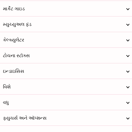
માર્કેટ ગાઇડ
મ્યુચ્યુઅલ ફંડ
કેલ્ક્યુલેટર
ટોચના સ્ટૉક્સ
ઇન્ડાઇસિસ
વિશે
વધુ
ફ્યુચર્સ અને ઑપ્શન્સ