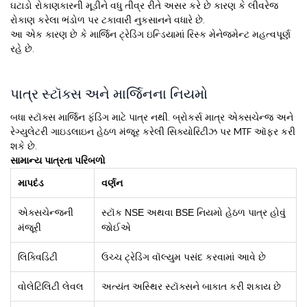
ઘટાડો રોકાણકારની મૂડીને વધુ તીવ્ર રીતે અસર કરે છે કારણ કે લીવરેજ
રોકાણ કરેલા ભંડોળ પર ટકાવારી નુકસાનને વધારે છે.
આ એક કારણ છે કે માર્જિન ટ્રેડિંગ ઇન્ડિયામાં રિસ્ક મેનેજમેન્ટ મહત્વપૂર્ણ
રહે છે.
પાત્ર સ્ટૉક્સ અને માર્જિનના નિયમો
બધા સ્ટૉક્સ માર્જિન ફંડિંગ માટે પાત્ર નથી. બ્રોકર્સ માત્ર એક્સચેન્જ અને
રેગ્યુલેટરી ગાઇડલાઇન હેઠળ મંજૂર કરેલી સિક્યોરિટીઝ પર MTF ઑફર કરી
શકે છે.
સામાન્ય પાત્રતા પરિબળો
માપદંડ
વર્ણન
એક્સચેન્જની
સ્ટૉક NSE અથવા BSE નિયમો હેઠળ પાત્ર હોવું
મંજૂરી
જોઈએ
લિક્વિડિટી
ઉચ્ચ ટ્રેડિંગ વૉલ્યુમ પસંદ કરવામાં આવે છે
વોલેટિલિટી લેવલ
અત્યંત અસ્થિર સ્ટૉક્સને બાકાત કરી શકાય છે