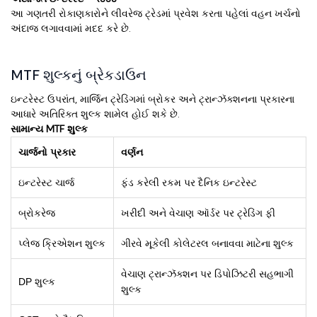
આ ગણતરી રોકાણકારોને લીવરેજ ટ્રેડમાં પ્રવેશ કરતા પહેલાં વહન ખર્ચનો
અંદાજ લગાવવામાં મદદ કરે છે.
MTF શુલ્કનું બ્રેકડાઉન
ઇન્ટરેસ્ટ ઉપરાંત, માર્જિન ટ્રેડિંગમાં બ્રોકર અને ટ્રાન્ઝૅક્શનના પ્રકારના
આધારે અતિરિક્ત શુલ્ક શામેલ હોઈ શકે છે.
સામાન્ય MTF શુલ્ક
ચાર્જનો પ્રકાર
વર્ણન
ઇન્ટરેસ્ટ ચાર્જ
ફંડ કરેલી રકમ પર દૈનિક ઇન્ટરેસ્ટ
બ્રોકરેજ
ખરીદી અને વેચાણ ઑર્ડર પર ટ્રેડિંગ ફી
પ્લેજ ક્રિએશન શુલ્ક
ગીરવે મૂકેલી કોલેટરલ બનાવવા માટેના શુલ્ક
વેચાણ ટ્રાન્ઝૅક્શન પર ડિપોઝિટરી સહભાગી
DP શુલ્ક
શુલ્ક