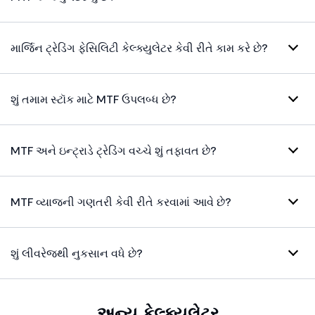
માર્જિન ટ્રેડિંગ ફેસિલિટી કેલ્ક્યુલેટર કેવી રીતે કામ કરે છે?
શું તમામ સ્ટૉક માટે MTF ઉપલબ્ધ છે?
MTF અને ઇન્ટ્રાડે ટ્રેડિંગ વચ્ચે શું તફાવત છે?
MTF વ્યાજની ગણતરી કેવી રીતે કરવામાં આવે છે?
શું લીવરેજથી નુકસાન વધે છે?
અન્ય કેલ્ક્યુલેટર