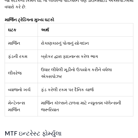
જો સ્ટૉકની કિંમત ઘટે તો લીવરેજ પોઝિશન પણ ડાઉનસાઇડ એક્સપોઝરમાં
વધારો કરે છે.
માર્જિન ટ્રેડિંગના મુખ્ય ઘટકો
ઘટક
અર્થ
માર્જિન
રોકાણકારનું પોતાનું યોગદાન
ફંડની રકમ
બ્રોકર દ્વારા ફાઇનાન્સ કરેલ ભાગ
ઉધાર લીધેલી મૂડીનો ઉપયોગ કરીને વધેલા
લીવરેજ
એક્સપોઝર
વ્યાજનો ખર્ચ
ફંડ કરેલી રકમ પર દૈનિક ચાર્જ
મેન્ટેનન્સ
માર્જિન કૉલ્સને ટાળવા માટે ન્યૂનતમ બૅલેન્સની
માર્જિન
જરૂરિયાત
MTF ઇન્ટરેસ્ટ ફોર્મ્યુલા