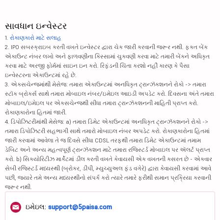
સાવધાન ઇન્વેસ્ટર
1.
રોકાણકારો માટે સલાહ
2. IPO સબસ્ક્રાઇબ કરતી વખતે ઇન્વેસ્ટર દ્વારા ચેક જારી કરવાની જરૂર નથી. ફક્ત બેંક
એકાઉન્ટ નંબર લખો અને ફાળવણીના કિસ્સામાં ચુકવણી કરવા માટે તમારી બેંકને અધિકૃત
કરવા માટે અરજી ફોર્મમાં સાઇન ઇન કરો. રિફંડની ચિંતા કરશો નહીં કારણ કે પૈસા
ઇન્વેસ્ટરના એકાઉન્ટમાં રહે છે.
3. એક્સચેન્જમાંથી મેસેજ: તમારા એકાઉન્ટમાં અનધિકૃત ટ્રાન્ઝૅક્શનને રોકો -> તમારા
સ્ટૉક બ્રોકર્સ સાથે તમારા મોબાઇલ નંબર/ઇમેઇલ આઇડી અપડેટ કરો. દિવસના અંતે તમારા
મોબાઇલ/ઇમેઇલ પર એક્સચેન્જથી સીધા તમારા ટ્રાન્ઝૅક્શનની માહિતી પ્રાપ્ત કરો.
રોકાણકારોના હિતમાં જારી.
4. ડિપોઝિટરીમાંથી મેસેજ: a) તમારા ડિમેટ એકાઉન્ટમાં અનધિકૃત ટ્રાન્ઝૅક્શનને રોકો ->
તમારા ડિપોઝિટરી સહભાગી સાથે તમારો મોબાઇલ નંબર અપડેટ કરો. રોકાણકારોના હિતમાં
જારી કરવામાં આવેલા તે જ દિવસે સીધા CDSL તરફથી તમારા ડિમેટ એકાઉન્ટમાં તમામ
ડેબિટ અને અન્ય મહત્વપૂર્ણ ટ્રાન્ઝૅક્શન માટે તમારા રજિસ્ટર્ડ મોબાઇલ પર ઍલર્ટ પ્રાપ્ત
કરો. b) સિક્યોરિટીઝ માર્કેટમાં ડીલ કરતી વખતે કેવાયસી એક વખતની કસરત છે - એકવાર
સેબી રજિસ્ટર્ડ મધ્યસ્થી (બ્રોકર, ડીપી, મ્યુચ્યુઅલ ફંડ વગેરે) દ્વારા કેવાયસી કરવામાં આવે
પછી, જ્યારે તમે અન્ય મધ્યસ્થીનો સંપર્ક કરો ત્યારે તમારે ફરીથી સમાન પ્રક્રિયા કરવાની
જરૂર નથી.
ઇમેઇલ:
support@5paisa.com