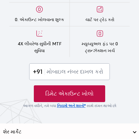
0. એકાઉન્ટ ખોલવાના શુલ્ક
ચાર્ટ પર ટ્રેડ કરો
4X લીવરેજ સુધીની MTF
મ્યુચ્યુઅલ ફંડ પર 0
સુવિધા
ટ્રાન્ઝૅક્શન ખર્ચ
+91
ડિમેટ એકાઉન્ટ ખોલો
આગળ વધીને, તમે બધા
નિયમો અને શરતો*
સાથે સંમત થાઓ છો
શેર માર્કેટ