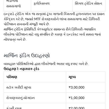
ભંડોળનો
ફ્લેક્સિબલ
સિંગલ ટ્રેડિંગ સેશન
સમયગાળો
ઇન્ટ્રાડે ટ્રેડિંગ એક જ સત્રમાં ટૂંકા ગાળાની કિંમતની હલનચલન પર ધ્યાન
કેન્દ્રિત કરે છે, જ્યારે MTF રોકાણકારોને લાંબા સમયગાળા માટે ડિલિવરી
પોઝિશન રાખવાની મંજૂરી આપે છે.
માર્જિન ટ્રેડિંગ ફેસિલિટી કેલ્ક્યુલેટર સામાન્ય રીતે ડિલિવરી-આધારિત
લીવરેજ પોઝિશન માટે વધુ સંબંધિત છે કારણ કે ઇન્ટરેસ્ટ ખર્ચ સમય જતાં
નોંધપાત્ર બને છે.
માર્જિન ફંડિંગ ઉદાહરણો
વ્યવહારુ પરિસ્થિતિઓ દ્વારા લીવરેજની અસર વધુ સ્પષ્ટ બને છે.
ઉદાહરણ 1: નફાકારક ટ્રેડ
પરિમાણ
મૂલ્ય
સ્ટૉક ખરીદી મૂલ્ય
₹3,00,000
રોકાણકારનું યોગદાન
₹1,00,000
ફંડની રકમ
₹2,00,000