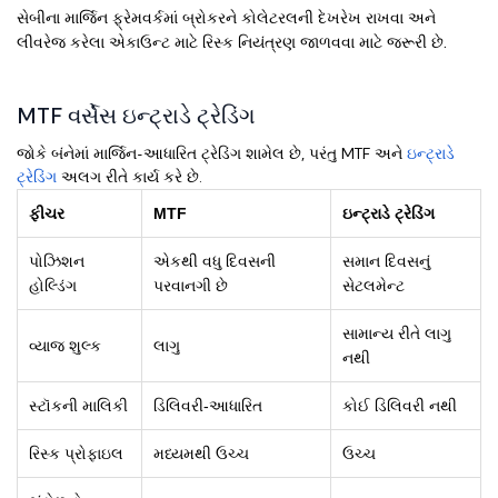
સેબીના માર્જિન ફ્રેમવર્કમાં બ્રોકરને કોલેટરલની દેખરેખ રાખવા અને
લીવરેજ કરેલા એકાઉન્ટ માટે રિસ્ક નિયંત્રણ જાળવવા માટે જરૂરી છે.
MTF વર્સેસ ઇન્ટ્રાડે ટ્રેડિંગ
જોકે બંનેમાં માર્જિન-આધારિત ટ્રેડિંગ શામેલ છે, પરંતુ MTF અને
ઇન્ટ્રાડે
ટ્રેડિંગ
અલગ રીતે કાર્ય કરે છે.
ફીચર
MTF
ઇન્ટ્રાડે ટ્રેડિંગ
પોઝિશન
એકથી વધુ દિવસની
સમાન દિવસનું
હોલ્ડિંગ
પરવાનગી છે
સેટલમેન્ટ
સામાન્ય રીતે લાગુ
વ્યાજ શુલ્ક
લાગુ
નથી
સ્ટૉકની માલિકી
ડિલિવરી-આધારિત
કોઈ ડિલિવરી નથી
રિસ્ક પ્રોફાઇલ
મધ્યમથી ઉચ્ચ
ઉચ્ચ