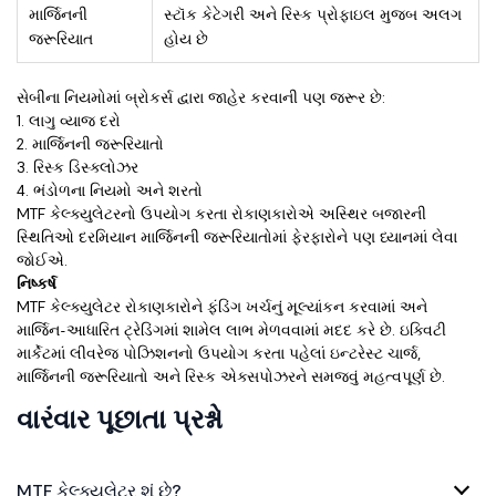
માર્જિનની
સ્ટૉક કેટેગરી અને રિસ્ક પ્રોફાઇલ મુજબ અલગ
જરૂરિયાત
હોય છે
સેબીના નિયમોમાં બ્રોકર્સ દ્વારા જાહેર કરવાની પણ જરૂર છે:
1. લાગુ વ્યાજ દરો
2. માર્જિનની જરૂરિયાતો
3. રિસ્ક ડિસ્ક્લોઝર
4. ભંડોળના નિયમો અને શરતો
MTF કેલ્ક્યુલેટરનો ઉપયોગ કરતા રોકાણકારોએ અસ્થિર બજારની
સ્થિતિઓ દરમિયાન માર્જિનની જરૂરિયાતોમાં ફેરફારોને પણ ધ્યાનમાં લેવા
જોઈએ.
નિષ્કર્ષ
MTF કેલ્ક્યુલેટર રોકાણકારોને ફંડિંગ ખર્ચનું મૂલ્યાંકન કરવામાં અને
માર્જિન-આધારિત ટ્રેડિંગમાં શામેલ લાભ મેળવવામાં મદદ કરે છે. ઇક્વિટી
માર્કેટમાં લીવરેજ પોઝિશનનો ઉપયોગ કરતા પહેલાં ઇન્ટરેસ્ટ ચાર્જ,
માર્જિનની જરૂરિયાતો અને રિસ્ક એક્સપોઝરને સમજવું મહત્વપૂર્ણ છે.
વારંવાર પૂછાતા પ્રશ્નો
MTF કેલ્ક્યુલેટર શું છે?