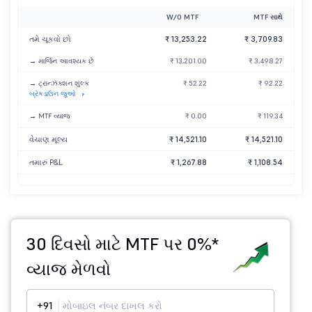
W/O MTF
MTF સાથે
તમે ચૂકવો છો
₹ 13,253.22
₹ 3,709.83
→ માર્જિન આવશ્યક છે
₹ 13,201.00
₹ 3,498.27
→ ટ્રાન્ઝૅક્શન શુલ્ક
₹ 52.22
₹ 92.22
બ્રેકડાઉન જુઓ
→ MTF વ્યાજ
₹ 0.00
₹ 119.34
વેચાણ મૂલ્ય
₹ 14,521.10
₹ 14,521.10
તમારું P&L
₹ 1,267.88
₹ 1,108.54
30 દિવસો માટે MTF પર 0%*
વ્યાજ મેળવો
+91