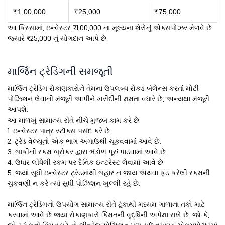
₹1,00,000
₹25,000
₹75,000
આ કિસ્સામાં, ઇન્વેસ્ટર ₹1,00,000 ના મૂલ્યના શેરોનું એક્સપોઝર મેળવે છે
જ્યારે ₹25,000 નું યોગદાન આપે છે.
માર્જિન ટ્રેડિંગની સમજૂતી
માર્જિન ટ્રેડિંગ રોકાણકારોને તેમના ઉપલબ્ધ રોકડ બૅલેન્સ કરતાં મોટી
પોઝિશન લેવાની મંજૂરી આપીને ખરીદીની ક્ષમતા વધારે છે, અન્યથા મંજૂરી
આપશે.
આ માળખું સામાન્ય રીતે નીચે મુજબ કામ કરે છે:
1. ઇન્વેસ્ટર પાત્ર સ્ટૉક્સ પસંદ કરે છે.
2. ટ્રેડ વેલ્યૂનો એક ભાગ અગાઉથી ચૂકવવામાં આવે છે.
3. બાકીની રકમ બ્રોકર દ્વારા ભંડોળ પૂરું પાડવામાં આવે છે.
4. ઉધાર લીધેલી રકમ પર દૈનિક ઇન્ટરેસ્ટ લેવામાં આવે છે.
5. જ્યાં સુધી ઇન્વેસ્ટર ટ્રેડમાંથી બહાર ન જાય અથવા ફંડ કરેલી રકમની
ચુકવણી ન કરે ત્યાં સુધી પોઝિશન ખુલ્લી રહે છે.
માર્જિન ટ્રેડિંગનો ઉપયોગ સામાન્ય રીતે ટૂંકાથી મધ્યમ ગાળાના તકો માટે
કરવામાં આવે છે જ્યાં રોકાણકારો કિંમતની વૃદ્ધિની અપેક્ષા રાખે છે. જો કે,