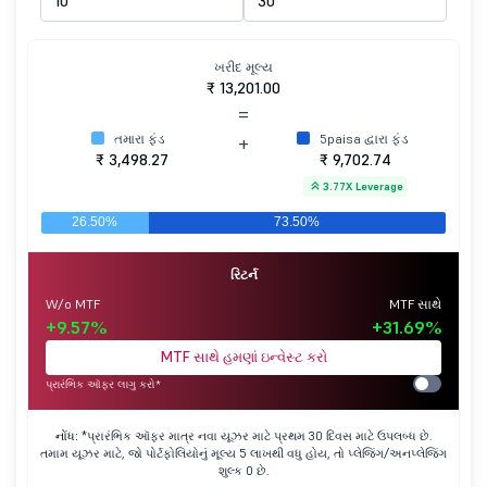
ખરીદ મૂલ્ય
₹ 13,201.00
=
તમારા ફંડ
5paisa દ્વારા ફંડ
+
₹ 3,498.27
₹ 9,702.74
3.77X Leverage
રિટર્ન
W/o MTF
MTF સાથે
+9.57%
+31.69%
MTF સાથે હમણાં ઇન્વેસ્ટ કરો
પ્રારંભિક ઑફર લાગુ કરો*
નોંધ:
*પ્રારંભિક ઑફર માત્ર નવા યૂઝર માટે પ્રથમ 30 દિવસ માટે ઉપલબ્ધ છે.
તમામ યૂઝર માટે, જો પોર્ટફોલિયોનું મૂલ્ય 5 લાખથી વધુ હોય, તો પ્લેજિંગ/અનપ્લેજિંગ
શુલ્ક 0 છે.