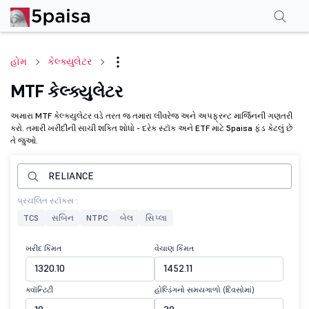
હોમ
કેલ્ક્યુલેટર
MTF કેલ્ક્યુલેટર
અમારા MTF કેલ્ક્યુલેટર વડે તરત જ તમારા લીવરેજ અને અપફ્રન્ટ માર્જિનની ગણતરી
કરો. તમારી ખરીદીની સાચી શક્તિ શોધો - દરેક સ્ટૉક અને ETF માટે 5paisa ફંડ કેટલું છે
તે જુઓ.
પ્રચલિત સ્ટૉક્સ :
TCS
સબિન
NTPC
બેલ
સિપ્લા
ખરીદ કિંમત
વેચાણ કિંમત
ક્વૉન્ટિટી
હોલ્ડિંગનો સમયગાળો (દિવસોમાં)