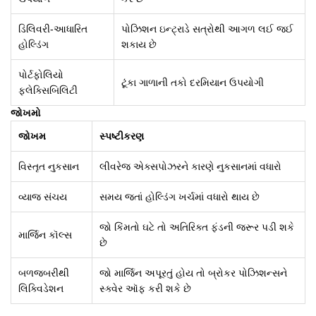
ડિલિવરી-આધારિત
પોઝિશન ઇન્ટ્રાડે સત્રોથી આગળ લઈ જઈ
હોલ્ડિંગ
શકાય છે
પોર્ટફોલિયો
ટૂંકા ગાળાની તકો દરમિયાન ઉપયોગી
ફ્લેક્સિબિલિટી
જોખમો
જોખમ
સ્પષ્ટીકરણ
વિસ્તૃત નુકસાન
લીવરેજ એક્સપોઝરને કારણે નુકસાનમાં વધારો
વ્યાજ સંચય
સમય જતાં હોલ્ડિંગ ખર્ચમાં વધારો થાય છે
જો કિંમતો ઘટે તો અતિરિક્ત ફંડની જરૂર પડી શકે
માર્જિન કૉલ્સ
છે
બળજબરીથી
જો માર્જિન અપૂરતું હોય તો બ્રોકર પોઝિશન્સને
લિક્વિડેશન
સ્ક્વેર ઑફ કરી શકે છે