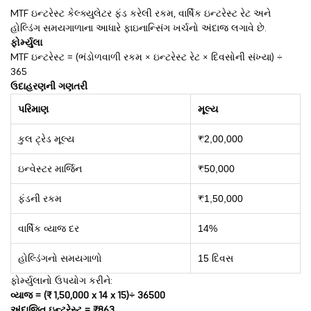
MTF ઇન્ટરેસ્ટ કેલ્ક્યુલેટર ફંડ કરેલી રકમ, વાર્ષિક ઇન્ટરેસ્ટ રેટ અને
હોલ્ડિંગ સમયગાળાના આધારે ફાઇનાન્સિંગ ખર્ચનો અંદાજ લગાવે છે.
ફોર્મ્યુલા
MTF ઇન્ટરેસ્ટ = (ભંડોળવાળી રકમ × ઇન્ટરેસ્ટ રેટ × દિવસોની સંખ્યા) ÷
365
ઉદાહરણની ગણતરી
પરિમાણ
મૂલ્ય
કુલ ટ્રેડ મૂલ્ય
₹2,00,000
ઇન્વેસ્ટર માર્જિન
₹50,000
ફંડની રકમ
₹1,50,000
વાર્ષિક વ્યાજ દર
14%
હોલ્ડિંગનો સમયગાળો
15 દિવસ
ફોર્મ્યુલાનો ઉપયોગ કરીને:
વ્યાજ = (₹ 1,50,000 x 14 x 15)÷ 36500
અંદાજિત ઇન્ટરેસ્ટ = ₹863