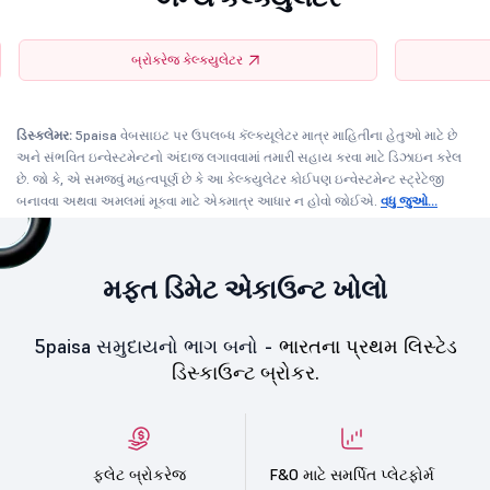
બ્રોકરેજ કેલ્ક્યુલેટર
ડિસ્ક્લેમર:
5paisa વેબસાઇટ પર ઉપલબ્ધ કૅલ્ક્યૂલેટર માત્ર માહિતીના હેતુઓ માટે છે
અને સંભવિત ઇન્વેસ્ટમેન્ટનો અંદાજ લગાવવામાં તમારી સહાય કરવા માટે ડિઝાઇન કરેલ
છે. જો કે, એ સમજવું મહત્વપૂર્ણ છે કે આ કેલ્ક્યુલેટર કોઈપણ ઇન્વેસ્ટમેન્ટ સ્ટ્રેટેજી
બનાવવા અથવા અમલમાં મૂકવા માટે એકમાત્ર આધાર ન હોવો જોઈએ.
વધુ જુઓ...
મફત ડિમેટ એકાઉન્ટ ખોલો
5paisa સમુદાયનો ભાગ બનો -
ભારતના પ્રથમ લિસ્ટેડ
ડિસ્કાઉન્ટ બ્રોકર.
ફ્લેટ બ્રોકરેજ
F&O માટે સમર્પિત પ્લેટફોર્મ