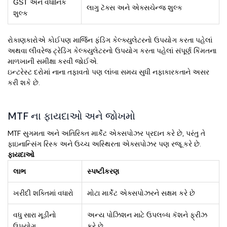
GST અને વૈધાનિક
લાગુ ટૅક્સ અને એક્સચેન્જ શુલ્ક
શુલ્ક
રોકાણકારોએ કોઈપણ માર્જિન ફંડિંગ કેલ્ક્યુલેટરનો ઉપયોગ કરતા પહેલાં
અથવા લીવરેજ ટ્રેડિંગ કેલ્ક્યુલેટરનો ઉપયોગ કરતા પહેલાં સંપૂર્ણ કિંમતના
માળખાની સમીક્ષા કરવી જોઈએ.
ઇન્ટરેસ્ટ દરોમાં નાના તફાવતો પણ લાંબા સમય સુધી નફાકારકતાને અસર
કરી શકે છે.
MTF ના ફાયદાઓ અને જોખમો
MTF સુગમતા અને અતિરિક્ત માર્કેટ એક્સપોઝર પ્રદાન કરે છે, પરંતુ તે
ફાઇનાન્સિંગ રિસ્ક અને ઉચ્ચ અસ્થિરતા એક્સપોઝર પણ રજૂ કરે છે.
ફાયદાઓ
લાભ
સ્પષ્ટીકરણ
ખરીદી શક્તિમાં વધારો
મોટા માર્કેટ એક્સપોઝરને સક્ષમ કરે છે
વધુ સારા મૂડીનો
અન્ય પોઝિશન માટે ઉપલબ્ધ કૅશને ફ્રીઝ
ઉપયોગ
કરે છે