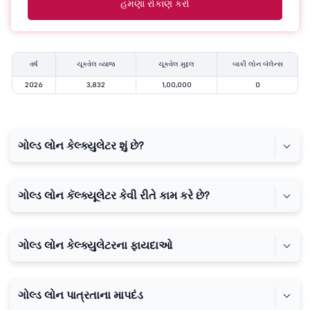
હમણાં રોકાણ કરો
વર્ષ
ચૂકવેલ વ્યાજ
ચૂકવેલ મુદ્દલ
બાકી લોન બૅલેન્સ
2026
3,832
1,00,000
0
ગોલ્ડ લોન કેલ્ક્યુલેટર શું છે?
ગોલ્ડ લોન કૅલ્ક્યૂલેટર કેવી રીતે કામ કરે છે?
ગોલ્ડ લોન કેલ્ક્યુલેટરના ફાયદાઓ
ગોલ્ડ લોન પાત્રતાના માપદંડ