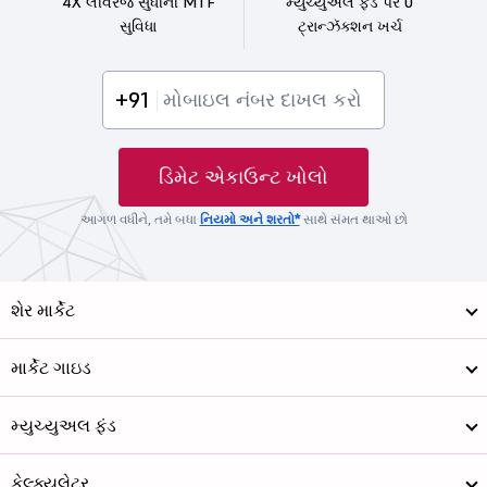
4X લીવરેજ સુધીની MTF
મ્યુચ્યુઅલ ફંડ પર 0
સુવિધા
ટ્રાન્ઝૅક્શન ખર્ચ
+91
ડિમેટ એકાઉન્ટ ખોલો
આગળ વધીને, તમે બધા
નિયમો અને શરતો*
સાથે સંમત થાઓ છો
શેર માર્કેટ
માર્કેટ ગાઇડ
મ્યુચ્યુઅલ ફંડ
કેલ્ક્યુલેટર