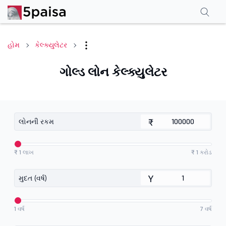
હોમ
કેલ્ક્યુલેટર
ગોલ્ડ લોન કેલ્ક્યુલેટર
₹
લોનની રકમ
₹ 1 લાખ
₹ 1 કરોડ
Y
મુદત (વર્ષ)
1 વર્ષ
7 વર્ષ