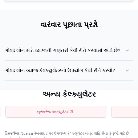
વારંવાર પૂછાતા પ્રશ્નો
ગોલ્ડ લોન માટે વ્યાજની ગણતરી કેવી રીતે કરવામાં આવે છે?
ગોલ્ડ લોન વ્યાજ કેલ્ક્યુલેટરનો ઉપયોગ કેવી રીતે કરવો?
અન્ય કેલ્ક્યુલેટર
બ્રોકરેજ કેલ્ક્યુલેટર
ડિસ્ક્લેમર:
5paisa વેબસાઇટ પર ઉપલબ્ધ કૅલ્ક્યૂલેટર માત્ર માહિતીના હેતુઓ માટે છે