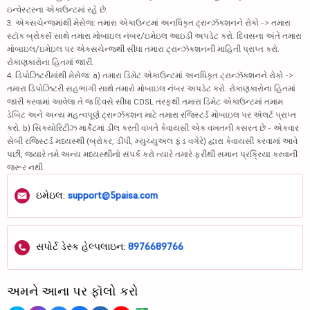
ઇન્વેસ્ટરના એકાઉન્ટમાં રહે છે.
3. એક્સચેન્જમાંથી મેસેજ: તમારા એકાઉન્ટમાં અનધિકૃત ટ્રાન્ઝૅક્શનને રોકો -> તમારા
સ્ટૉક બ્રોકર્સ સાથે તમારા મોબાઇલ નંબર/ઇમેઇલ આઇડી અપડેટ કરો. દિવસના અંતે તમારા
મોબાઇલ/ઇમેઇલ પર એક્સચેન્જથી સીધા તમારા ટ્રાન્ઝૅક્શનની માહિતી પ્રાપ્ત કરો.
રોકાણકારોના હિતમાં જારી.
4. ડિપોઝિટરીમાંથી મેસેજ: a) તમારા ડિમેટ એકાઉન્ટમાં અનધિકૃત ટ્રાન્ઝૅક્શનને રોકો ->
તમારા ડિપોઝિટરી સહભાગી સાથે તમારો મોબાઇલ નંબર અપડેટ કરો. રોકાણકારોના હિતમાં
જારી કરવામાં આવેલા તે જ દિવસે સીધા CDSL તરફથી તમારા ડિમેટ એકાઉન્ટમાં તમામ
ડેબિટ અને અન્ય મહત્વપૂર્ણ ટ્રાન્ઝૅક્શન માટે તમારા રજિસ્ટર્ડ મોબાઇલ પર ઍલર્ટ પ્રાપ્ત
કરો. b) સિક્યોરિટીઝ માર્કેટમાં ડીલ કરતી વખતે કેવાયસી એક વખતની કસરત છે - એકવાર
સેબી રજિસ્ટર્ડ મધ્યસ્થી (બ્રોકર, ડીપી, મ્યુચ્યુઅલ ફંડ વગેરે) દ્વારા કેવાયસી કરવામાં આવે
પછી, જ્યારે તમે અન્ય મધ્યસ્થીનો સંપર્ક કરો ત્યારે તમારે ફરીથી સમાન પ્રક્રિયા કરવાની
જરૂર નથી.
ઇમેઇલ:
support@5paisa.com
સપોર્ટ ડેસ્ક હેલ્પલાઇન:
8976689766
અમને આના પર ફૉલો કરો