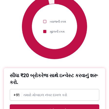
વ્યાજની રકમ
મુદ્દલની રકમ
સીધા ₹20 બ્રોકરેજ સાથે ઇન્વેસ્ટ કરવાનું શરૂ
કરો.
+91