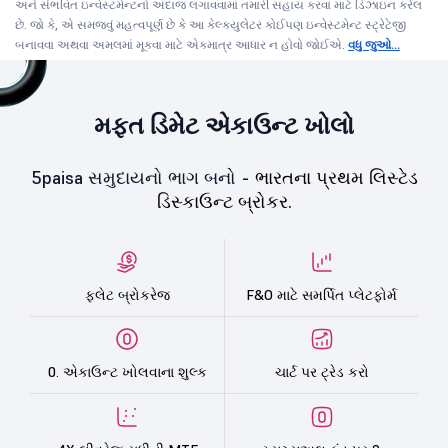
અને સંભવિત ઇન્વેસ્ટમેન્ટનો અંદાજ લગાવવામાં તમારી સહાય કરવા માટે ડિઝાઇન કરેલ
છે. જો કે, એ સમજવું મહત્વપૂર્ણ છે કે આ કેલ્ક્યુલેટર કોઈપણ ઇન્વેસ્ટમેન્ટ સ્ટ્રેટેજી
બનાવવા અથવા અમલમાં મૂકવા માટે એકમાત્ર આધાર ન હોવો જોઈએ.
વધુ જુઓ...
મફત ડિમેટ એકાઉન્ટ ખોલો
5paisa સમુદાયનો ભાગ બનો -
ભારતના પ્રથમ લિસ્ટેડ
ડિસ્કાઉન્ટ બ્રોકર.
ફ્લેટ બ્રોકરેજ
F&O માટે સમર્પિત પ્લેટફોર્મ
0. એકાઉન્ટ ખોલવાના શુલ્ક
ચાર્ટ પર ટ્રેડ કરો