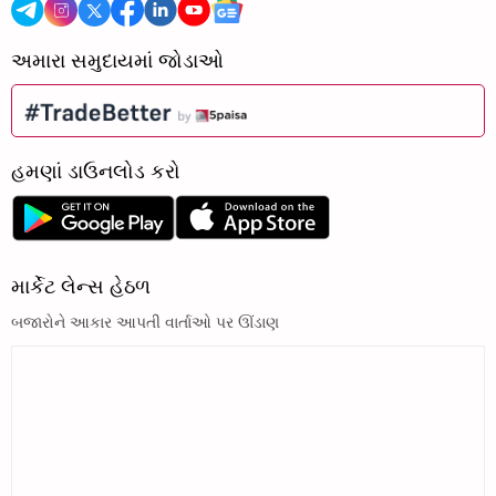
અમારા સમુદાયમાં જોડાઓ
હમણાં ડાઉનલોડ કરો
માર્કેટ લેન્સ હેઠળ
બજારોને આકાર આપતી વાર્તાઓ પર ઊંડાણ