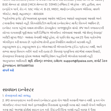
BSE મેમ્બર id: 6363 | MCX મેમ્બર ID: 55945 | રજિસ્ટર્ડ ઍડ્રેસ - IIFL હાઉસ, સન
ઇન્ફોટેક પાર્ક, રોડ નં. 16V, પ્લોટ નં. B-23, MIDC, થાણે ઇન્ડસ્ટ્રિયલ એરિયા, વાઘલે
એસ્ટેટ, થાણે, મહારાષ્ટ્ર - 400604
*બ્રોકરેજ ફ્લેટ ફી/અમલમાં મુકવામાં આવેલ ઑર્ડરના આધારે વસૂલવામાં આવશે અને
ટકાવારીના આધારે નહીં. સિક્યોરિટીઝ માર્કેટમાં ઇન્વેસ્ટમેન્ટ માર્કેટ રિસ્કને આધિન છે,
ઇન્વેસ્ટ કરતા પહેલાં તમામ સંબંધિત ડૉક્યૂમેન્ટ કાળજીપૂર્વક વાંચો. IPV અને ક્લાયન્ટની
યોગ્ય ચકાસણી પૂર્ણ થયા પછી ડિજિટલ એકાઉન્ટ ખોલવામાં આવશે. જો શેરનું વેચાણ/
ખરીદી મૂલ્ય ₹10/- અથવા તેનાથી ઓછું હોય, તો પ્રતિ શેર મહત્તમ 25 પૈસા બ્રોકરેજ
એકત્રિત કરી શકાય છે. બ્રોકરેજ સેબી દ્વારા નિર્ધારિત મર્યાદાને વટાવશે નહીં.
મ્યુચ્યુઅલ ફંડ, મ્યુચ્યુઅલ ફંડ-એસઆઇપી એક્સચેન્જ ટ્રેડેડ પ્રૉડક્ટ નથી, અને
સભ્ય માત્ર વિતરક તરીકે કાર્ય કરી રહ્યા છે. વિતરણ પ્રવૃત્તિના સંદર્ભમાં તમામ વિવાદો,
રોકાણકાર નિવારણ ફોરમ અથવા આર્બિટ્રેશન પદ્ધતિની ઍક્સેસ ધરાવશે નહીં.
અનુપાલન અધિકારી:
શ્રી. રવિન્દ્ર કલ્વંકર, ઇમેઇલ: support@5paisa.com, સપોર્ટ ડેસ્ક
હેલ્પલાઇન: 8976689766
સંપર્ક કરો
સાવધાન ઇન્વેસ્ટર
1.
રોકાણકારો માટે સલાહ
2. IPO સબસ્ક્રાઇબ કરતી વખતે ઇન્વેસ્ટર દ્વારા ચેક જારી કરવાની જરૂર નથી. ફક્ત બેંક
એકાઉન્ટ નંબર લખો અને ફાળવણીના કિસ્સામાં ચુકવણી કરવા માટે તમારી બેંકને અધિકૃત
કરવા માટે અરજી ફોર્મમાં સાઇન ઇન કરો. રિફંડની ચિંતા કરશો નહીં કારણ કે પૈસા