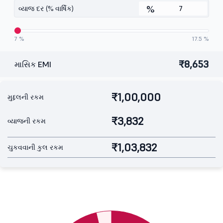
%
વ્યાજ દર (% વાર્ષિક)
7 %
17.5 %
₹8,653
માસિક EMI
₹1,00,000
મુદ્દલની રકમ
₹3,832
વ્યાજની રકમ
₹1,03,832
ચુકવવાની કુલ રકમ