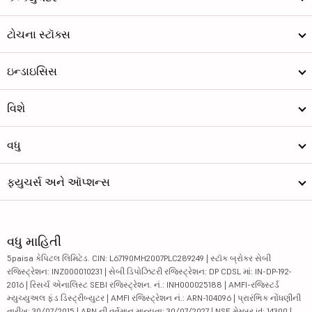
ટોચના સ્ટૉક્સ
ઇન્ડાઇસિસ
વિશે
વધુ
ફ્યુચર્સ અને ઑપ્શન્સ
વધુ માહિતી
5paisa કેપિટલ લિમિટેડ. CIN: L67190MH2007PLC289249 | સ્ટૉક બ્રોકર સેબી
રજિસ્ટ્રેશન: INZ000010231 | સેબી ડિપોઝિટરી રજિસ્ટ્રેશન: DP CDSL માં: IN-DP-192-
2016 | રિસર્ચ એનાલિસ્ટ SEBI રજિસ્ટ્રેશન. નં.: INH000025188 | AMFI-રજિસ્ટર્ડ
મ્યુચ્યુઅલ ફંડ ડિસ્ટ્રીબ્યુટર | AMFI રજિસ્ટ્રેશન નં.: ARN-104096 | પ્રારંભિક નોંધણીની
તારીખ: 30/07/2015 | ARN ની વર્તમાન માન્યતા: 30/07/2027 | NSE મેમ્બર id: 14300 |