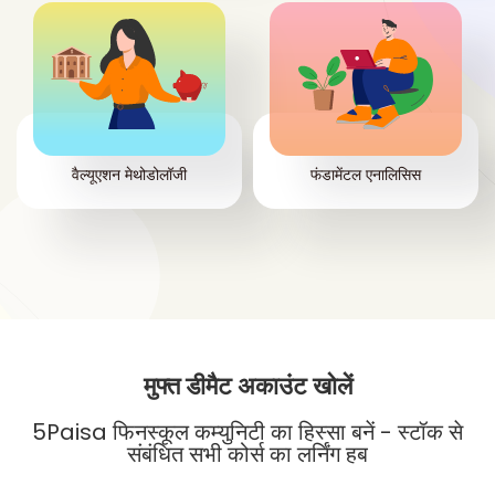
वैल्यूएशन मेथोडोलॉजी
फंडामेंटल एनालिसिस
मुफ्त डीमैट अकाउंट खोलें
5Paisa फिनस्कूल कम्युनिटी का हिस्सा बनें - स्टॉक से
संबंधित सभी कोर्स का लर्निंग हब