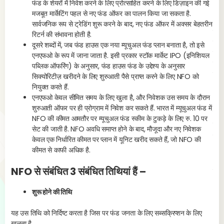
फंड के शेयरों में निवेश करने के लिए प्रोत्साहित करने के लिए डिज़ाइन की गई
मजबूत मार्केटिंग पहल से नए फंड ऑफर का पालन किया जा सकता है.
NFO 
सार्वजनिक रूप से ट्रेडिंग शुरू करने के बाद, नए फंड ऑफर में अक्सर बेहतरीन
सहाय
रिटर्न की संभावना होती है.
जिस 
दूसरे शब्दों में, जब फंड हाउस एक नया म्यूचुअल फंड प्लान बनाता है, तो इसे
एप्ल
एनएफओ के रूप में जाना जाता है. इसी प्रकार स्टॉक मार्केट IPO (इनिशियल
ब्रो
पब्लिक ऑफरिंग) के अनुसार, फंड हाउस फंड के उद्देश्य के अनुसार
डोरस
सिक्योरिटीज़ खरीदने के लिए शुरुआती पैसे प्राप्त करने के लिए NFO को
नियुक्त करते हैं.
एनएफओ केवल सीमित समय के लिए खुला है, और निवेशक उस समय के दौरान
शुरुआती ऑफर पर ही प्रोग्राम में निवेश कर सकते हैं. भारत में म्यूचुअल फंड में
यह इ
NFO की कीमत आमतौर पर म्यूचुअल फंड स्कीम के टुकड़े के लिए रु. 10 पर
स्टॉ
सेट की जाती है. NFO अवधि समाप्त होने के बाद, मौजूदा और नए निवेशक
होना
केवल एक निर्धारित कीमत पर प्लान में यूनिट खरीद सकते हैं, जो NFO की
NFO 
कीमत से काफी अधिक है.
अकाउ
NFO से संबंधित 3 संबंधित तिथियां हैं –
किया
शुरू होने की तिथि
यह उस तिथि को निर्दिष्ट करता है जिस पर फंड जनता के लिए सब्सक्रिप्शन के लिए
खुलता है.