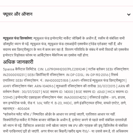
फ्यूचर और ऑप्शन
म्यूचुअल फंड डिस्क्लेमर:
म्यूचुअल फंड इन्वेस्टमेंट मार्केट जोखिमों के अधीन हैं, स्कीम से संबंधित सभी
डॉक्यूमेंट ध्यान से पढ़ें. म्यूचुअल फंड, म्यूचुअल फंड-एसआईपी एक्सचेंज ट्रेडेड प्रोडक्ट नहीं हैं, और
सदस्य बस डिस्ट्रीब्यूटर के रूप में काम कर रहा है. वितरण गतिविधि के संबंध में सभी विवादों को एक्सचेंज
इन्वेस्टर रिड्रेसल फोरम या आर्बिट्रेशन मैकेनिज्म का एक्सेस नहीं होगा.
अधिक जानकारी
5paisa कैपिटल लिमिटेड. CIN: L67190MH2007PLC289249 | स्टॉक ब्रोकर SEBI रजिस्ट्रेशन:
INZ000010231 | SEBI डिपॉजिटरी रजिस्ट्रेशन: IN DP CDSL: IN-DP-192-2016 | रिसर्च
एनालिस्ट SEBI रजिस्ट्रेशन. नं.: INH000025188 | AMFI-रजिस्टर्ड म्यूचुअल फंड डिस्ट्रीब्यूटर |
AMFI रजिस्ट्रेशन नंबर: ARN-104096 | शुरुआती रजिस्ट्रेशन की तारीख: 30/07/2015 | ARN की
वर्तमान वैधता : 30/07/2027 | NSE सदस्य ID: 14300 | BSE सदस्य ID: 6363 | MCX सदस्य ID:
55945 | इन्वेस्टमेंट एडवाइज़र रजिस्ट्रेशन नंबर: INA000014252 | रजिस्टर्ड एड्रेस - IIFL हाउस,
सन इन्फोटेक पार्क, रोड नं. 16V, प्लॉट नं. B-23, MIDC, ठाणे इंडस्ट्रियल एरिया, वाघले एस्टेट, ठाणे,
महाराष्ट्र - 400604
*ब्रोकरेज फ्लैट फीस / निष्पादित ऑर्डर के आधार पर लगाई जाएगी, प्रतिशत आधार पर नहीं.
सिक्योरिटीज़ मार्केट में निवेश बाजार जोखिम के अधीन है, इन्वेस्ट करने से पहले सभी संबंधित दस्तावेज़ों
को ध्यान से पढ़ें. डिजिटल अकाउंट तभी खोला जाएगा जब IPV और ग्राहक की ड्यू डिलिजेंस से संबंधित
सभी प्रक्रियाएं पूरी हो जाएंगी. अगर शेयर का बिक्री/खरीद मूल्य ₹10/- या उससे कम है, तो अधिकतम