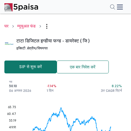
घर
म्यूचुअल फंड
टाटा डिजिटल इन्डीया फन्ड - डायरेक्ट ( जि )
इक्विटी .
क्षेत्रीय/विषयगत
SIP से शुरू करें
एक बार निवेश करें
नव
50.10
-1.14%
8.22%
06 अगस्त 2026
1 दिन
3Y CAGR रिटर्न
65.75
60.47
55.19
49.91