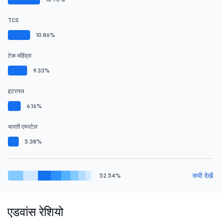
TCS
10.86%
टेक महिंद्रा
9.33%
इटरनल
6.16%
भारती एयरटेल
5.38%
सभी देखें
52.54%
एडवांस रेशियो