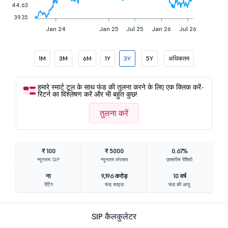
44.63
39.35
Jan 24
Jan 25
Jul 25
Jan 26
Jul 26
1M
3M
6M
1Y
3Y
5Y
अधिकतम
हमारे स्मार्ट टूल के साथ फंड की तुलना करने के लिए एक क्लिक करें-
रिटर्न का विश्लेषण करें और भी बहुत कुछ!
तुलना करें
₹ 100
₹ 5000
0.67%
न्यूनतम SIP
न्यूनतम लंपसम
एक्सपेंस रेशियो
ना
9,196 करोड़
10 वर्ष
रेटिंग
फंड साइज़
फंड की आयु
SIP कैलकुलेटर