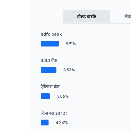
होल्ड करके
सेक्
hdfc bank
9.91%
ICICI बैंक
8.53%
ऐक्सिस बैंक
5.06%
रिलायंस इंडस्ट्र
4.24%