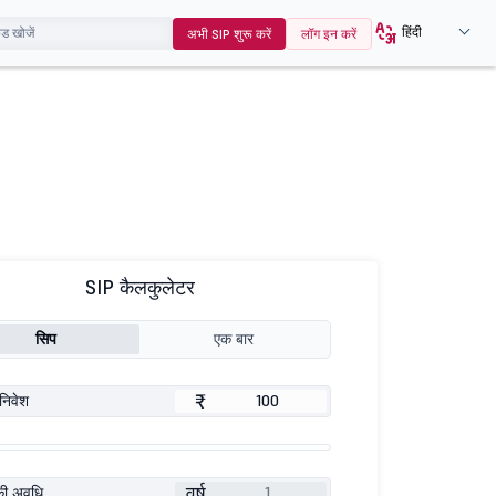
हिंदी
अभी SIP शुरू करें
लॉग इन करें
SIP कैलकुलेटर
सिप
एक बार
₹
निवेश
वर्ष
की अवधि