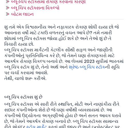
બ્લૂ-ચિપ સ્ટૉક્સમાં રોકાણ કરવાના કારણો
બ્લૂ ચિપ સ્ટૉક્સના વિકલ્પો
બોટમ લાઇન
શું તમે એક વિશ્વસનીય અને નફાકારક રોકાણ શોધી રહ્યા છો જે
આવનારા વર્ષો માટે ટકાઉ વળતરનું વચન આપે છે? તમે તમારી
શોધમાં બ્લૂ ચિપ સ્ટૉક્સ જોયા હોઈ શકે છે અને તેઓ શું છે તે
વિચારી રહ્યા છો.
બ્લૂ ચિપ સ્ટૉક્સ માર્કેટની કેટલીક સૌથી સફળ અને જાણીતી
કંપનીઓનું પ્રતિનિધિત્વ કરે છે, જે તેમને ઘણા રોકાણકારો માટે
આકર્ષક રોકાણ વિકલ્પ બનાવે છે. આ લેખમાં 2023 સુધીમાં ભારતમાં
બ્લૂ ચિપ સ્ટૉક શું છે, તેનો અર્થ અને
શ્રેષ્ઠ બ્લૂ ચિપ સ્ટૉક
ની સૂચિ
પર ચર્ચા કરવામાં આવશે.
તેથી, ચાલો શરૂ કરીએ.
બ્લૂ ચિપ સ્ટૉક્સ શું છે
બ્લૂ ચિપ સ્ટૉક્સ એ સારી રીતે સ્થાપિત, મોટી અને નાણાંકીય રીતે
સધ્ધર કંપનીઓના શેરો છે જે ઘણા વર્ષોથી વ્યવસાયમાં છે. આ
કંપનીઓ ઉદ્યોગના અગ્રણીઓ હોય છે અને સતત આવક ધરાવે
છે, જે તેમને આકર્ષક રોકાણ બનાવે છે. બ્લૂ ચિપ સ્ટૉક્સ સામાન્ય
રીતે એકંદર
સ્ટૉક માર્કેટ
કરતાં વધી જાય છે અને ઇન્વેસ્ટમેન્ટ પર