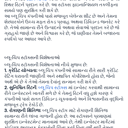
સ્થિર રિટર્ન પ્રદાન કરે છે. આ સ્ટૉક્સ ફાઇનાન્શિયલ તકલીફના
સમયે પણ સુરક્ષિત કરી શકે છે.
આ બ્લૂ ચિપ કંપનીઓ પાસે મજબૂત બેલેન્સ શીટ છે અને તેમના
શેરધારકોને ઉચ્ચ મફત રોકડ પ્રવાહ અથવા ડિવિડન્ડ જનરેટ કરે
છે. તેઓ સામાન્ય રીતે ઉત્પાદનો અથવા સેવાઓ પ્રદાન કરે છે જે
ગ્રાહકો જાણે છે અને વિશ્વાસ કરે છે, જે ઘણીવાર તેમને બજારના
સ્પર્ધકો પર આધાર આપે છે.
બ્લૂ-ચિપ સ્ટૉક્સની વિશેષતાઓ
બ્લૂ-ચિપ સ્ટૉક્સની વિશેષતાઓ નીચે મુજબ છે:
1. ક્રેડિટ યોગ્યતા:
બ્લૂ ચિપ કંપનીઓ સામાન્ય રીતે સારી ક્રેડિટ
રેટિંગ ધરાવતી જાણીતી અને સ્થાપિત કોર્પોરેશનો હોય છે, જેનો
અર્થ એ છે કે તેઓ તેમના દેવાંનું સન્માન કરી શકે છે.
2. સુનિશ્ચિત રિટર્ન:
બ્લૂ ચિપ સ્ટૉક્સ
માં ઇન્વેસ્ટ કરવાથી સામાન્ય
રીતે ઇન્વેસ્ટરને ખાતરી મળે છે કે તેમનું રિટર્ન વધુ હશે કારણ કે
કંપનીઓ પાસે સતત ડિવિડન્ડ ચૂકવવાનો અને વિશ્વસનીય વૃદ્ધિનો
મજબૂત ટ્રેક રેકોર્ડ છે.
3. રોકાણની ક્ષિતિજ:
બ્લૂ ચિપ સ્ટૉક માટે રોકાણની ક્ષિતિજ
સામાન્ય રીતે લાંબા ગાળાની હોય છે. આ સ્ટૉક્સને પ્રમાણમાં
સુરક્ષિત ઇન્વેસ્ટમેન્ટ માનવામાં આવે છે, તેથી ઇન્વેસ્ટર માર્કેટમાં
કોઈપણ અચાનક ફેરફારોની ચિંતા કર્યા વિના વર્ષો સુધી તેમના