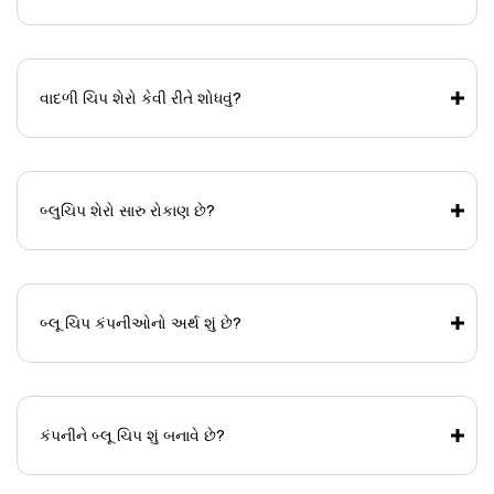
વાદળી ચિપ શેરો કેવી રીતે શોધવું?
બ્લુચિપ શેરો સારુ રોકાણ છે?
બ્લૂ ચિપ કંપનીઓનો અર્થ શું છે?
કંપનીને બ્લૂ ચિપ શું બનાવે છે?