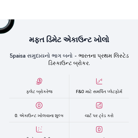
મફત ડિમેટ એકાઉન્ટ ખોલો
5paisa સમુદાયનો ભાગ બનો -
ભારતના પ્રથમ લિસ્ટેડ
ડિસ્કાઉન્ટ બ્રોકર.
ફ્લેટ બ્રોકરેજ
F&O માટે સમર્પિત પ્લેટફોર્મ
0. એકાઉન્ટ ખોલવાના શુલ્ક
ચાર્ટ પર ટ્રેડ કરો