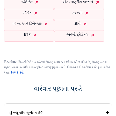
જેનેરિક
આંતરરાષ્ટ્રીય બજારો
બેંકિંગ
કરન્સી
બોન્ડ અને ડિબેન્ચર
વીમો
ETF
અલ્ગો ટ્રેડિન્ગ
ડિસ્ક્લેમર:
સિક્યોરિટીઝ માર્કેટમાં રોકાણ બજારના જોખમોને આધિન છે, રોકાણ કરતા
પહેલાં તમામ સંબંધિત ડૉક્યૂમેન્ટ કાળજીપૂર્વક વાંચો. વિગતવાર ડિસ્ક્લેમર માટે કૃપા કરીને
અહીં
ક્લિક કરો
.
વારંવાર પૂછાતા પ્રશ્નો
શું બ્લૂ ચીપ સુરક્ષિત છે?