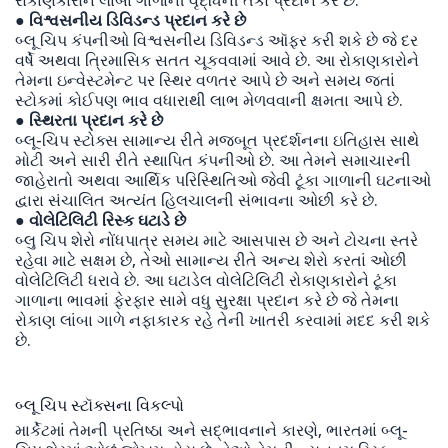
● વિશ્વસનીય ડિવિડન્ડ પ્રદાન કરે છે
બ્લૂ ચિપ કંપનીઓ વિશ્વસનીય ડિવિડન્ડ ઑફર કરી શકે છે જે દર
વર્ષે અથવા ત્રિમાસિક સતત ચૂકવવામાં આવે છે. આ રોકાણકારોને
તેમના ઇન્વેસ્ટમેન્ટ પર સ્થિર વળતર આપે છે અને સમય જતાં
સ્ટોકમાં કોઈપણ ભાવ વધારાથી લાભ મેળવવાની ક્ષમતા આપે છે.
● સ્થિરતા પ્રદાન કરે છે
બ્લૂ-ચિપ સ્ટોક્સ સામાન્ય રીતે મજબૂત પ્રદર્શનના ઇતિહાસ સાથે
મોટી અને સારી રીતે સ્થાપિત કંપનીઓ છે. આ તેમને સમાચારની
જાહેરાતો અથવા આર્થિક પરિસ્થિતિઓ જેવી ટૂંકા ગાળાની ઘટનાઓ
દ્વારા સંચાલિત અત્યંત હિલચાલની સંભાવના ઓછી કરે છે.
● વોલેટિલિટી રિસ્ક ઘટાડે છે
બ્લુ ચિપ શેરો નોંધપાત્ર સમય માટે આસપાસ છે અને ટોચના સ્તરે
રહેવા માટે સક્ષમ છે, તેઓ સામાન્ય રીતે અન્ય શેરો કરતાં ઓછી
વોલેટિલિટી ધરાવે છે. આ ઘટાડેલ વોલેટિલિટી રોકાણકારોને ટૂંકા
ગાળાના ભાવમાં ફેરફાર સામે વધુ સુરક્ષા પ્રદાન કરે છે જે તેમના
રોકાણ લાંબા ગાળે નફાકારક રહે તેની ખાતરી કરવામાં મદદ કરી શકે
છે.
બ્લૂ ચિપ સ્ટૉક્સના વિકલ્પો
માર્કેટમાં તેમની પ્રતિષ્ઠા અને સદ્ભાવનાને કારણે, ભારતમાં બ્લૂ-