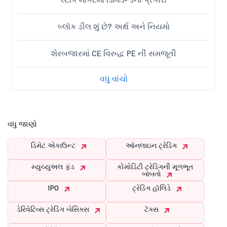
બ્લૉક ડીલ શું છે? અર્થ અને નિયમો
શેરબજારમાં CE વિરુદ્ધ PE ની સમજૂતી
વધુ વાંચો
વધુ જાણો
ડિમેટ એકાઉન્ટ
ઑનલાઇન ટ્રેડિંગ
મ્યુચ્યુઅલ ફંડ
કોમોડિટી ટ્રેડિંગની મૂળભૂત
બાબતો
IPO
ટ્રેડિંગ હૉલિડે
ડેરિવેટિવ્સ ટ્રેડિંગ બેસિક્સ
ટૅક્સ