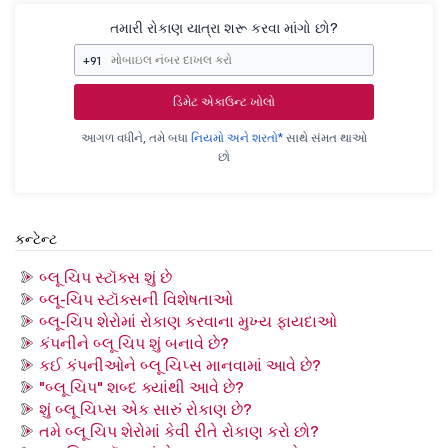
તમારી રોકાણ યાત્રા શરૂ કરવા માંગો છો?
+91
ડિમેટ એકાઉન્ટ ખોલો
આગળ વધીને, તમે બધા
નિયમો અને શરતો*
સાથે સંમત થાઓ
છો
કન્ટેન્ટ
બ્લૂ ચિપ સ્ટૉક્સ શું છે
બ્લૂ-ચિપ સ્ટૉક્સની વિશેષતાઓ
બ્લૂ-ચિપ શેરોમાં રોકાણ કરવાના મુખ્ય ફાયદાઓ
કંપનીને બ્લૂ ચિપ શું બનાવે છે?
કઈ કંપનીઓને બ્લૂ ચિપ્સ માનવામાં આવે છે?
"બ્લૂ ચિપ" શબ્દ ક્યાંથી આવે છે?
શું બ્લૂ ચિપ્સ એક સારું રોકાણ છે?
તમે બ્લૂ ચિપ શેરોમાં કેવી રીતે રોકાણ કરો છો?