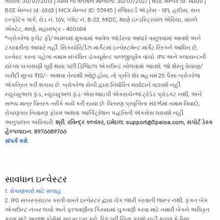
તારીખ: 30/07/2015 | ARN ની વર્તમાન માન્યતા: 30/07/2027 | NSE મેમ્બર id: 14300 |
BSE મેમ્બર id: 6363 | MCX મેમ્બર ID: 55945 | રજિસ્ટર્ડ ઍડ્રેસ - IIFL હાઉસ, સન
ઇન્ફોટેક પાર્ક, રોડ નં. 16V, પ્લોટ નં. B-23, MIDC, થાણે ઇન્ડસ્ટ્રિયલ એરિયા, વાઘલે
એસ્ટેટ, થાણે, મહારાષ્ટ્ર - 400604
*બ્રોકરેજ ફ્લેટ ફી/અમલમાં મુકવામાં આવેલ ઑર્ડરના આધારે વસૂલવામાં આવશે અને
ટકાવારીના આધારે નહીં. સિક્યોરિટીઝ માર્કેટમાં ઇન્વેસ્ટમેન્ટ માર્કેટ રિસ્કને આધિન છે,
ઇન્વેસ્ટ કરતા પહેલાં તમામ સંબંધિત ડૉક્યૂમેન્ટ કાળજીપૂર્વક વાંચો. IPV અને ક્લાયન્ટની
યોગ્ય ચકાસણી પૂર્ણ થયા પછી ડિજિટલ એકાઉન્ટ ખોલવામાં આવશે. જો શેરનું વેચાણ/
ખરીદી મૂલ્ય ₹10/- અથવા તેનાથી ઓછું હોય, તો પ્રતિ શેર મહત્તમ 25 પૈસા બ્રોકરેજ
એકત્રિત કરી શકાય છે. બ્રોકરેજ સેબી દ્વારા નિર્ધારિત મર્યાદાને વટાવશે નહીં.
મ્યુચ્યુઅલ ફંડ, મ્યુચ્યુઅલ ફંડ-એસઆઇપી એક્સચેન્જ ટ્રેડેડ પ્રૉડક્ટ નથી, અને
સભ્ય માત્ર વિતરક તરીકે કાર્ય કરી રહ્યા છે. વિતરણ પ્રવૃત્તિના સંદર્ભમાં તમામ વિવાદો,
રોકાણકાર નિવારણ ફોરમ અથવા આર્બિટ્રેશન પદ્ધતિની ઍક્સેસ ધરાવશે નહીં.
અનુપાલન અધિકારી:
શ્રી. રવિન્દ્ર કલ્વંકર, ઇમેઇલ: support@5paisa.com, સપોર્ટ ડેસ્ક
હેલ્પલાઇન: 8976689766
સંપર્ક કરો
સાવધાન ઇન્વેસ્ટર
1.
રોકાણકારો માટે સલાહ
2. IPO સબસ્ક્રાઇબ કરતી વખતે ઇન્વેસ્ટર દ્વારા ચેક જારી કરવાની જરૂર નથી. ફક્ત બેંક
એકાઉન્ટ નંબર લખો અને ફાળવણીના કિસ્સામાં ચુકવણી કરવા માટે તમારી બેંકને અધિકૃત
કરવા માટે અરજી ફોર્મમાં સાઇન ઇન કરો. રિફંડની ચિંતા કરશો નહીં કારણ કે પૈસા