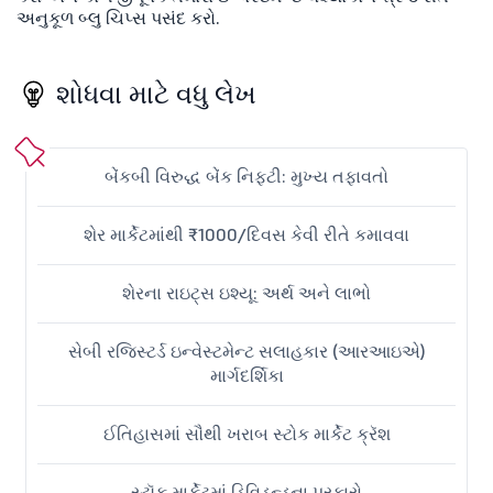
અનુકૂળ બ્લુ ચિપ્સ પસંદ કરો.
શોધવા માટે વધુ લેખ
બેંકબી વિરુદ્ધ બેંક નિફ્ટી: મુખ્ય તફાવતો
શેર માર્કેટમાંથી ₹1000/દિવસ કેવી રીતે કમાવવા
શેરના રાઇટ્સ ઇશ્યૂ: અર્થ અને લાભો
સેબી રજિસ્ટર્ડ ઇન્વેસ્ટમેન્ટ સલાહકાર (આરઆઇએ)
માર્ગદર્શિકા
ઈતિહાસમાં સૌથી ખરાબ સ્ટોક માર્કેટ ક્રૅશ
સ્ટૉક માર્કેટમાં ડિવિડન્ડના પ્રકારો