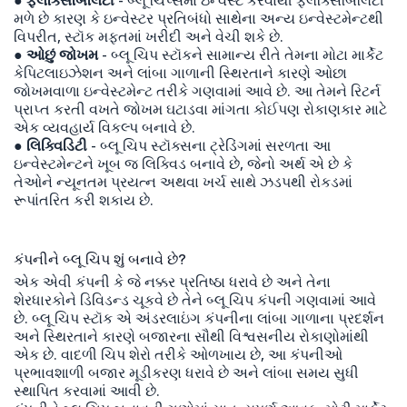
મળે છે કારણ કે ઇન્વેસ્ટર પ્રતિબંધો સાથેના અન્ય ઇન્વેસ્ટમેન્ટથી
વિપરીત, સ્ટૉક મફતમાં ખરીદી અને વેચી શકે છે.
●
ઓછું જોખમ
- બ્લૂ ચિપ સ્ટૉકને સામાન્ય રીતે તેમના મોટા માર્કેટ
કેપિટલાઇઝેશન અને લાંબા ગાળાની સ્થિરતાને કારણે ઓછા
જોખમવાળા ઇન્વેસ્ટમેન્ટ તરીકે ગણવામાં આવે છે. આ તેમને રિટર્ન
પ્રાપ્ત કરતી વખતે જોખમ ઘટાડવા માંગતા કોઈપણ રોકાણકાર માટે
એક વ્યવહાર્ય વિકલ્પ બનાવે છે.
● લિક્વિડિટી
- બ્લૂ ચિપ સ્ટૉક્સના ટ્રેડિંગમાં સરળતા આ
ઇન્વેસ્ટમેન્ટને ખૂબ જ લિક્વિડ બનાવે છે, જેનો અર્થ એ છે કે
તેઓને ન્યૂનતમ પ્રયત્ન અથવા ખર્ચ સાથે ઝડપથી રોકડમાં
રૂપાંતરિત કરી શકાય છે.
કંપનીને બ્લૂ ચિપ શું બનાવે છે?
એક એવી કંપની કે જે નક્કર પ્રતિષ્ઠા ધરાવે છે અને તેના
શેરધારકોને ડિવિડન્ડ ચૂકવે છે તેને બ્લૂ ચિપ કંપની ગણવામાં આવે
છે. બ્લૂ ચિપ સ્ટૉક એ અંડરલાઇંગ કંપનીના લાંબા ગાળાના પ્રદર્શન
અને સ્થિરતાને કારણે બજારના સૌથી વિશ્વસનીય રોકાણોમાંથી
એક છે. વાદળી ચિપ શેરો તરીકે ઓળખાય છે, આ કંપનીઓ
પ્રભાવશાળી બજાર મૂડીકરણ ધરાવે છે અને લાંબા સમય સુધી
સ્થાપિત કરવામાં આવી છે.