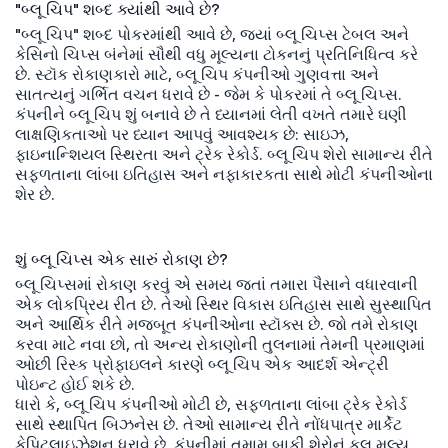
"બ્લૂ ચિપ" શબ્દ ક્યાંથી આવે છે?
"બ્લૂ ચિપ" શબ્દ પોકરમાંથી આવે છે, જ્યાં બ્લૂ ચિપ્સ ટેબલ અને
કેસિનો ચિપ્સ બંનેમાં સૌથી વધુ મૂલ્યના ટોકનનું પ્રતિનિધિત્વ કરે
છે. સ્ટૉક રોકાણકારો માટે, બ્લૂ ચિપ કંપનીઓ ગુણવત્તા અને
સાતત્યનું ગર્ભિત વચન ધરાવે છે - જેમ કે પોકરમાં તે બ્લૂ ચિપ્સ.
કંપનીને બ્લૂ ચિપ શું બનાવે છે તે ધ્યાનમાં લેતી વખતે તમારે ઘણી
લાક્ષણિકતાઓ પર ધ્યાન આપવું આવશ્યક છે: સાઇઝ,
ફાઇનાન્શિયલ સ્થિરતા અને ટ્રેક રેકોર્ડ. બ્લૂ ચિપ શેરો સામાન્ય રીતે
સફળતાના લાંબા ઇતિહાસ અને નફાકારકતા સાથે મોટી કંપનીઓના
શેર છે.
શું બ્લૂ ચિપ્સ એક સારું રોકાણ છે?
બ્લૂ ચિપ્સમાં રોકાણ કરવું એ સમય જતાં તમારા પૈસાને વધારવાની
એક લોકપ્રિય રીત છે. તેઓ સ્થિર વિકાસ ઇતિહાસ સાથે સુસ્થાપિત
અને આર્થિક રીતે મજબૂત કંપનીઓના સ્ટૉક્સ છે. જો તમે રોકાણ
કરવા માટે નવા છો, તો અન્ય રોકાણોની તુલનામાં તેમની પ્રમાણમાં
ઓછી રિસ્ક પ્રોફાઇલને કારણે બ્લૂ ચિપ એક આદર્શ એન્ટ્રી
પોઇન્ટ હોઈ શકે છે.
ધારો કે, બ્લૂ ચિપ કંપનીઓ મોટી છે, સફળતાના લાંબા ટ્રેક રેકોર્ડ
સાથે સ્થાપિત બિઝનેસ છે. તેઓ સામાન્ય રીતે નોંધપાત્ર માર્કેટ
કેપિટલાઇઝેશન ધરાવે છે, કંપનીમાં તમામ બાકી શેરોનું કુલ મૂલ્ય.