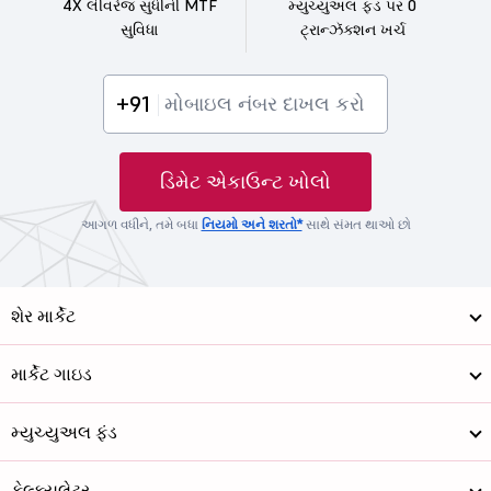
4X લીવરેજ સુધીની MTF
મ્યુચ્યુઅલ ફંડ પર 0
સુવિધા
ટ્રાન્ઝૅક્શન ખર્ચ
+91
ડિમેટ એકાઉન્ટ ખોલો
આગળ વધીને, તમે બધા
નિયમો અને શરતો*
સાથે સંમત થાઓ છો
શેર માર્કેટ
માર્કેટ ગાઇડ
મ્યુચ્યુઅલ ફંડ
કેલ્ક્યુલેટર