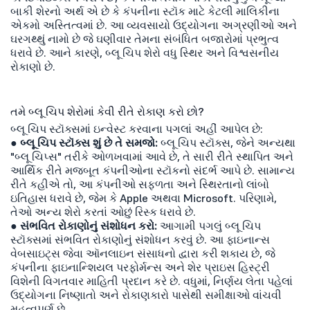
બાકી શેરનો અર્થ એ છે કે કંપનીના સ્ટૉક માટે કેટલી માલિકીના
એકમો અસ્તિત્વમાં છે. આ વ્યવસાયો ઉદ્યોગના અગ્રણીઓ અને
ઘરગથ્થું નામો છે જે ઘણીવાર તેમના સંબંધિત બજારોમાં પ્રભુત્વ
ધરાવે છે. આને કારણે, બ્લૂ ચિપ શેરો વધુ સ્થિર અને વિશ્વસનીય
રોકાણો છે.
તમે બ્લૂ ચિપ શેરોમાં કેવી રીતે રોકાણ કરો છો?
બ્લૂ ચિપ સ્ટૉક્સમાં ઇન્વેસ્ટ કરવાના પગલાં અહીં આપેલ છે:
● બ્લૂ ચિપ સ્ટૉક્સ શું છે તે સમજો:
બ્લૂ ચિપ સ્ટૉક્સ, જેને અન્યથા
"બ્લૂ ચિપ્સ" તરીકે ઓળખવામાં આવે છે, તે સારી રીતે સ્થાપિત અને
આર્થિક રીતે મજબૂત કંપનીઓના સ્ટૉકનો સંદર્ભ આપે છે. સામાન્ય
રીતે કહીએ તો, આ કંપનીઓ સફળતા અને સ્થિરતાનો લાંબો
ઇતિહાસ ધરાવે છે, જેમ કે Apple અથવા Microsoft. પરિણામે,
તેઓ અન્ય શેરો કરતાં ઓછું રિસ્ક ધરાવે છે.
● સંભવિત રોકાણોનું સંશોધન કરો:
આગામી પગલું બ્લૂ ચિપ
સ્ટૉક્સમાં સંભવિત રોકાણોનું સંશોધન કરવું છે. આ ફાઇનાન્સ
વેબસાઇટ્સ જેવા ઑનલાઇન સંસાધનો દ્વારા કરી શકાય છે, જે
કંપનીના ફાઇનાન્શિયલ પરફોર્મન્સ અને શેર પ્રાઇસ હિસ્ટ્રી
વિશેની વિગતવાર માહિતી પ્રદાન કરે છે. વધુમાં, નિર્ણય લેતા પહેલાં
ઉદ્યોગના નિષ્ણાતો અને રોકાણકારો પાસેથી સમીક્ષાઓ વાંચવી
મહત્વપૂર્ણ છે.