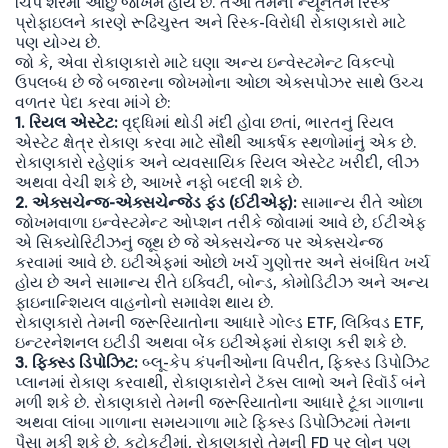
ચિપ શેરમાં ઓછું જોખમ હોય છે. તેઓ તેમની ન્યૂનતમ રિસ્ક
પ્રોફાઇલને કારણે રૂઢિચુસ્ત અને રિસ્ક-વિરોધી રોકાણકારો માટે
પણ યોગ્ય છે.
જો કે, એવા રોકાણકારો માટે ઘણા અન્ય ઇન્વેસ્ટમેન્ટ વિકલ્પો
ઉપલબ્ધ છે જે બજારના જોખમોના ઓછા એક્સપોઝર સાથે ઉચ્ચ
વળતર પેદા કરવા માંગે છે:
1. રિયલ એસ્ટેટ:
વૃદ્ધિમાં થોડી મંદી હોવા છતાં, ભારતનું રિયલ
એસ્ટેટ ક્ષેત્ર રોકાણ કરવા માટે સૌથી આકર્ષક સ્થળોમાંનું એક છે.
રોકાણકારો રહેણાંક અને વ્યવસાયિક રિયલ એસ્ટેટ ખરીદી, લીઝ
અથવા વેચી શકે છે, આખરે નફો બદલી શકે છે.
2. એક્સચેન્જ-એક્સચેન્જેડ ફંડ (ઈટીએફ):
સામાન્ય રીતે ઓછા
જોખમવાળા ઇન્વેસ્ટમેન્ટ ઓપ્શન તરીકે જોવામાં આવે છે, ઈટીએફ
એ સિક્યોરિટીઝનું જૂથ છે જે એક્સચેન્જ પર એક્સચેન્જ
કરવામાં આવે છે. ઇટીએફમાં ઓછો ખર્ચ ગુણોત્તર અને સંબંધિત ખર્ચ
હોય છે અને સામાન્ય રીતે ઇક્વિટી, બોન્ડ, કોમોડિટીઝ અને અન્ય
ફાઇનાન્શિયલ વાહનોનો સમાવેશ થાય છે.
રોકાણકારો તેમની જરૂરિયાતોના આધારે ગોલ્ડ ETF, લિક્વિડ ETF,
ઇન્ટરનેશનલ ઇટીડી અથવા બેંક ઇટીએફમાં રોકાણ કરી શકે છે.
3. ફિક્સ્ડ ડિપોઝિટ:
બ્લૂ-કેપ કંપનીઓના વિપરીત, ફિક્સ્ડ ડિપોઝિટ
પ્લાનમાં રોકાણ કરવાથી, રોકાણકારોને ટૅક્સ લાભો અને રિવૉર્ડ બંને
મળી શકે છે. રોકાણકારો તેમની જરૂરિયાતોના આધારે ટૂંકા ગાળાના
અથવા લાંબા ગાળાના સમયગાળા માટે ફિક્સ્ડ ડિપોઝિટમાં તેમના
પૈસા મૂકી શકે છે. કટોકટીમાં, રોકાણકારો તેમની FD પર લોન પણ