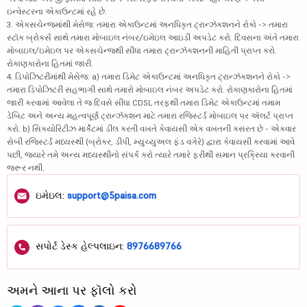
ઇન્વેસ્ટરના એકાઉન્ટમાં રહે છે.
3. એક્સચેન્જમાંથી મેસેજ: તમારા એકાઉન્ટમાં અનધિકૃત ટ્રાન્ઝૅક્શનને રોકો -> તમારા
સ્ટૉક બ્રોકર્સ સાથે તમારા મોબાઇલ નંબર/ઇમેઇલ આઇડી અપડેટ કરો. દિવસના અંતે તમારા
મોબાઇલ/ઇમેઇલ પર એક્સચેન્જથી સીધા તમારા ટ્રાન્ઝૅક્શનની માહિતી પ્રાપ્ત કરો.
રોકાણકારોના હિતમાં જારી.
4. ડિપોઝિટરીમાંથી મેસેજ: a) તમારા ડિમેટ એકાઉન્ટમાં અનધિકૃત ટ્રાન્ઝૅક્શનને રોકો ->
તમારા ડિપોઝિટરી સહભાગી સાથે તમારો મોબાઇલ નંબર અપડેટ કરો. રોકાણકારોના હિતમાં
જારી કરવામાં આવેલા તે જ દિવસે સીધા CDSL તરફથી તમારા ડિમેટ એકાઉન્ટમાં તમામ
ડેબિટ અને અન્ય મહત્વપૂર્ણ ટ્રાન્ઝૅક્શન માટે તમારા રજિસ્ટર્ડ મોબાઇલ પર ઍલર્ટ પ્રાપ્ત
કરો. b) સિક્યોરિટીઝ માર્કેટમાં ડીલ કરતી વખતે કેવાયસી એક વખતની કસરત છે - એકવાર
સેબી રજિસ્ટર્ડ મધ્યસ્થી (બ્રોકર, ડીપી, મ્યુચ્યુઅલ ફંડ વગેરે) દ્વારા કેવાયસી કરવામાં આવે
પછી, જ્યારે તમે અન્ય મધ્યસ્થીનો સંપર્ક કરો ત્યારે તમારે ફરીથી સમાન પ્રક્રિયા કરવાની
જરૂર નથી.
ઇમેઇલ:
support@5paisa.com
સપોર્ટ ડેસ્ક હેલ્પલાઇન:
8976689766
અમને આના પર ફૉલો કરો