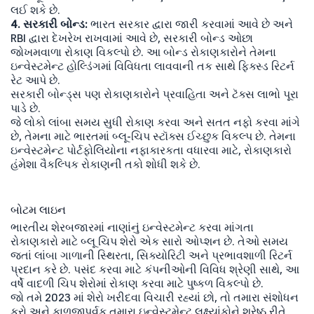
લઈ શકે છે.
4. સરકારી બોન્ડ:
ભારત સરકાર દ્વારા જારી કરવામાં આવે છે અને
RBI દ્વારા દેખરેખ રાખવામાં આવે છે, સરકારી બોન્ડ ઓછા
જોખમવાળા રોકાણ વિકલ્પો છે. આ બોન્ડ રોકાણકારોને તેમના
ઇન્વેસ્ટમેન્ટ હોલ્ડિંગમાં વિવિધતા લાવવાની તક સાથે ફિક્સ્ડ રિટર્ન
રેટ આપે છે.
સરકારી બોન્ડ્સ પણ રોકાણકારોને પ્રવાહિતા અને ટૅક્સ લાભો પૂરા
પાડે છે.
જે લોકો લાંબા સમય સુધી રોકાણ કરવા અને સતત નફો કરવા માંગે
છે, તેમના માટે ભારતમાં બ્લૂ-ચિપ સ્ટૉક્સ ઈચ્છુક વિકલ્પ છે. તેમના
ઇન્વેસ્ટમેન્ટ પોર્ટફોલિયોના નફાકારકતા વધારવા માટે, રોકાણકારો
હંમેશા વૈકલ્પિક રોકાણની તકો શોધી શકે છે.
બોટમ લાઇન
ભારતીય શેરબજારમાં નાણાંનું ઇન્વેસ્ટમેન્ટ કરવા માંગતા
રોકાણકારો માટે બ્લૂ ચિપ શેરો એક સારો ઓપ્શન છે. તેઓ સમય
જતાં લાંબા ગાળાની સ્થિરતા, સિક્યોરિટી અને પ્રભાવશાળી રિટર્ન
પ્રદાન કરે છે. પસંદ કરવા માટે કંપનીઓની વિવિધ શ્રેણી સાથે, આ
વર્ષે વાદળી ચિપ શેરોમાં રોકાણ કરવા માટે પુષ્કળ વિકલ્પો છે.
જો તમે 2023 માં શેરો ખરીદવા વિચારી રહ્યાં છો, તો તમારા સંશોધન
કરો અને કાળજીપૂર્વક તમારા ઇન્વેસ્ટમેન્ટ લક્ષ્યાંકોને શ્રેષ્ઠ રીતે