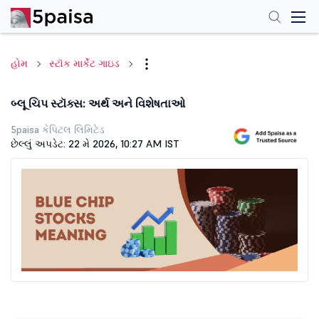
હોમ
સ્ટૉક માર્કેટ ગાઇડ
બ્લૂ ચિપ સ્ટૉક્સ: અર્થ અને વિશેષતાઓ
5paisa કેપિટલ લિમિટેડ
છેલ્લું અપડેટ: 22 મે 2026, 10:27 AM IST