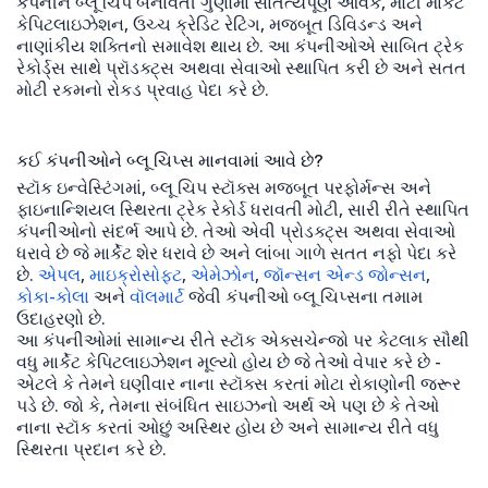
કંપનીને બ્લૂ ચિપ બનાવતી ગુણોમાં સાતત્યપૂર્ણ આવક, મોટી માર્કેટ
કેપિટલાઇઝેશન, ઉચ્ચ ક્રેડિટ રેટિંગ, મજબૂત ડિવિડન્ડ અને
નાણાંકીય શક્તિનો સમાવેશ થાય છે. આ કંપનીઓએ સાબિત ટ્રેક
રેકોર્ડ્સ સાથે પ્રૉડક્ટ્સ અથવા સેવાઓ સ્થાપિત કરી છે અને સતત
મોટી રકમનો રોકડ પ્રવાહ પેદા કરે છે.
કઈ કંપનીઓને બ્લૂ ચિપ્સ માનવામાં આવે છે?
સ્ટૉક ઇન્વેસ્ટિંગમાં, બ્લૂ ચિપ સ્ટૉક્સ મજબૂત પરફોર્મન્સ અને
ફાઇનાન્શિયલ સ્થિરતા ટ્રેક રેકોર્ડ ધરાવતી મોટી, સારી રીતે સ્થાપિત
કંપનીઓનો સંદર્ભ આપે છે. તેઓ એવી પ્રોડક્ટ્સ અથવા સેવાઓ
ધરાવે છે જે માર્કેટ શેર ધરાવે છે અને લાંબા ગાળે સતત નફો પેદા કરે
છે.
એપલ
,
માઇક્રોસોફ્ટ
,
એમેઝોન
,
જૉન્સન એન્ડ જોન્સન
,
કોકા-કોલા
અને
વૉલમાર્ટ
જેવી કંપનીઓ બ્લૂ ચિપ્સના તમામ
ઉદાહરણો છે.
આ કંપનીઓમાં સામાન્ય રીતે સ્ટૉક એક્સચેન્જો પર કેટલાક સૌથી
વધુ માર્કેટ કેપિટલાઇઝેશન મૂલ્યો હોય છે જે તેઓ વેપાર કરે છે -
એટલે કે તેમને ઘણીવાર નાના સ્ટૉક્સ કરતાં મોટા રોકાણોની જરૂર
પડે છે. જો કે, તેમના સંબંધિત સાઇઝનો અર્થ એ પણ છે કે તેઓ
નાના સ્ટૉક કરતાં ઓછું અસ્થિર હોય છે અને સામાન્ય રીતે વધુ
સ્થિરતા પ્રદાન કરે છે.