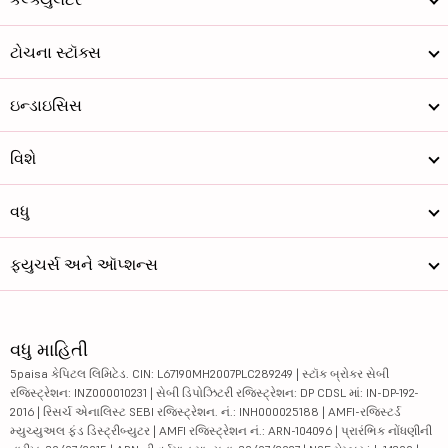
ટોચના સ્ટૉક્સ
ઇન્ડાઇસિસ
વિશે
વધુ
ફ્યુચર્સ અને ઑપ્શન્સ
વધુ માહિતી
5paisa કેપિટલ લિમિટેડ. CIN: L67190MH2007PLC289249 | સ્ટૉક બ્રોકર સેબી
રજિસ્ટ્રેશન: INZ000010231 | સેબી ડિપોઝિટરી રજિસ્ટ્રેશન: DP CDSL માં: IN-DP-192-
2016 | રિસર્ચ એનાલિસ્ટ SEBI રજિસ્ટ્રેશન. નં.: INH000025188 | AMFI-રજિસ્ટર્ડ
મ્યુચ્યુઅલ ફંડ ડિસ્ટ્રીબ્યુટર | AMFI રજિસ્ટ્રેશન નં.: ARN-104096 | પ્રારંભિક નોંધણીની