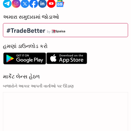
અમારા સમુદાયમાં જોડાઓ
હમણાં ડાઉનલોડ કરો
માર્કેટ લેન્સ હેઠળ
બજારોને આકાર આપતી વાર્તાઓ પર ઊંડાણ