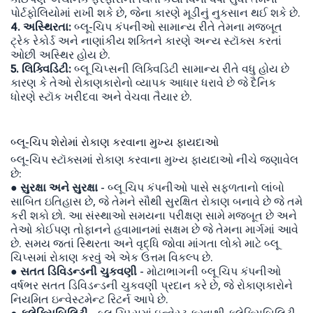
પોર્ટફોલિયોમાં રાખી શકે છે, જેના કારણે મૂડીનું નુકસાન થઈ શકે છે.
4. અસ્થિરતા:
બ્લૂ-ચિપ કંપનીઓ સામાન્ય રીતે તેમના મજબૂત
ટ્રેક રેકોર્ડ અને નાણાંકીય શક્તિને કારણે અન્ય સ્ટૉક્સ કરતાં
ઓછી અસ્થિર હોય છે.
5. લિક્વિડિટી:
બ્લૂ ચિપ્સની લિક્વિડિટી સામાન્ય રીતે વધુ હોય છે
કારણ કે તેઓ રોકાણકારોનો વ્યાપક આધાર ધરાવે છે જે દૈનિક
ધોરણે સ્ટૉક ખરીદવા અને વેચવા તૈયાર છે.
બ્લૂ-ચિપ શેરોમાં રોકાણ કરવાના મુખ્ય ફાયદાઓ
બ્લૂ-ચિપ સ્ટૉક્સમાં રોકાણ કરવાના મુખ્ય ફાયદાઓ નીચે જણાવેલ
છે:
● સુરક્ષા અને સુરક્ષા
- બ્લૂ ચિપ કંપનીઓ પાસે સફળતાનો લાંબો
સાબિત ઇતિહાસ છે, જે તેમને સૌથી સુરક્ષિત રોકાણ બનાવે છે જે તમે
કરી શકો છો. આ સંસ્થાઓ સમયના પરીક્ષણ સામે મજબૂત છે અને
તેઓ કોઈપણ તોફાનને હવામાનમાં સક્ષમ છે જે તેમના માર્ગમાં આવે
છે. સમય જતાં સ્થિરતા અને વૃદ્ધિ જોવા માંગતા લોકો માટે બ્લૂ
ચિપ્સમાં રોકાણ કરવું એ એક ઉત્તમ વિકલ્પ છે.
● સતત ડિવિડન્ડની ચુકવણી
- મોટાભાગની બ્લૂ ચિપ કંપનીઓ
વર્ષભર સતત ડિવિડન્ડની ચુકવણી પ્રદાન કરે છે, જે રોકાણકારોને
નિયમિત ઇન્વેસ્ટમેન્ટ રિટર્ન આપે છે.
●
ફ્લેક્સિબિલિટી
- બ્લૂ ચિપ્સમાં ઇન્વેસ્ટ કરવાથી ફ્લેક્સિબિલિટી