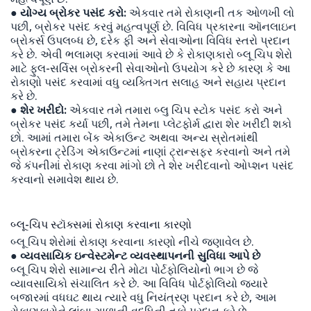
● યોગ્ય બ્રોકર પસંદ કરો:
એકવાર તમે રોકાણની તક ઓળખી લો
પછી, બ્રોકર પસંદ કરવું મહત્વપૂર્ણ છે. વિવિધ પ્રકારના ઑનલાઇન
બ્રોકર્સ ઉપલબ્ધ છે, દરેક ફી અને સેવાઓના વિવિધ સ્તરો પ્રદાન
કરે છે. એવી ભલામણ કરવામાં આવે છે કે રોકાણકારો બ્લૂ ચિપ શેરો
માટે ફુલ-સર્વિસ બ્રોકરની સેવાઓનો ઉપયોગ કરે છે કારણ કે આ
રોકાણો પસંદ કરવામાં વધુ વ્યક્તિગત સલાહ અને સહાય પ્રદાન
કરે છે.
● શેર ખરીદો:
એકવાર તમે તમારા બ્લુ ચિપ સ્ટોક પસંદ કરો અને
બ્રોકર પસંદ કર્યા પછી, તમે તેમના પ્લેટફોર્મ દ્વારા શેર ખરીદી શકો
છો. આમાં તમારા બેંક એકાઉન્ટ અથવા અન્ય સ્રોતમાંથી
બ્રોકરના ટ્રેડિંગ એકાઉન્ટમાં નાણાં ટ્રાન્સફર કરવાનો અને તમે
જે કંપનીમાં રોકાણ કરવા માંગો છો તે શેર ખરીદવાનો ઓપ્શન પસંદ
કરવાનો સમાવેશ થાય છે.
બ્લૂ-ચિપ સ્ટૉક્સમાં રોકાણ કરવાના કારણો
બ્લૂ ચિપ શેરોમાં રોકાણ કરવાના કારણો નીચે જણાવેલ છે.
● વ્યવસાયિક ઇન્વેસ્ટમેન્ટ વ્યવસ્થાપનની સુવિધા આપે છે
બ્લૂ ચિપ શેરો સામાન્ય રીતે મોટા પોર્ટફોલિયોનો ભાગ છે જે
વ્યાવસાયિકો સંચાલિત કરે છે. આ વિવિધ પોર્ટફોલિયો જ્યારે
બજારમાં વધઘટ થાય ત્યારે વધુ નિયંત્રણ પ્રદાન કરે છે, આમ
રોકાણકારોને લાંબા ગાળાની વૃદ્ધિની તકો પ્રદાન કરે છે.