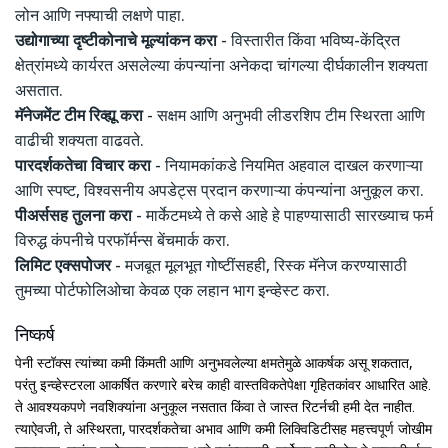
लोन आणि नफ्याची लक्षणे पाहा.
उद्योगाच्या दृष्टीकोनाचे मूल्यांकन करा
- विस्तारीत किंवा भविष्य-केंद्रित
क्षेत्रांमध्ये कार्यरत असलेल्या कंपन्यांना अनेकदा चांगल्या दीर्घकालीन शक्यता
असतात.
मॅनेजमेंट टीम रिव्ह्यू करा
- सक्षम आणि अनुभवी लीडरशिप टीम स्थिरता आणि
वाढीची शक्यता वाढवते.
पारदर्शकतेचा विचार करा
- नियामकांकडे नियमित अहवाल दाखल करणाऱ्या
आणि स्पष्ट, विश्वसनीय अपडेट्स प्रदान करणाऱ्या कंपन्यांना अनुकूल करा.
पीअर्ससह तुलना करा
- मार्केटमध्ये ते कसे आहे हे पाहण्यासाठी सारख्याच फर्म
विरुद्ध कंपनीचे परफॉर्मन्स बेंचमार्क करा.
लिमिट एक्सपोजर
- मजबूत मूलभूत गोष्टींसहही, रिस्क मॅनेज करण्यासाठी
तुमच्या पोर्टफोलिओचा केवळ एक लहान भाग इन्व्हेस्ट करा.
निष्कर्ष
पेनी स्टॉक्स त्यांच्या कमी किंमती आणि अनुभवलेल्या क्षमतेमुळे आकर्षक असू शकतात,
परंतु इन्व्हेस्टरला आकर्षित करणारे बरेच काही वास्तविकतेपेक्षा गृहितकांवर आधारित आहे.
ते आवश्यकपणे नवशिक्यांना अनुकूल नसतात किंवा ते जास्त रिटर्नची हमी देत नाहीत.
त्याऐवजी, ते अस्थिरता, पारदर्शकतेचा अभाव आणि कमी लिक्विडिटीसह महत्त्वपूर्ण जोखीम