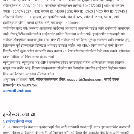
रजिस्ट्रेशन नं.: ARN-104096 | प्रारंभिक रजिस्ट्रेशन तारीख: 30/07/2015 | ARN ची वर्तमान
वैधता : 30/07/2027 | NSE सदस्य ID: 14300 | BSE मेंबर ID: 6363 | MCX मेंबर ID: 55945 |
रजिस्टर्ड ॲड्रेस - IIFL हाऊस, सन इन्फोटेक पार्क, रोड नं. 16V, प्लॉट नं. B-23, MIDC, ठाणे
इंडस्ट्रियल एरिया, वागळे इस्टेट, ठाणे, महाराष्ट्र - 400604
*ब्रोकरेज फ्लॅट फी/अंमलात आणलेल्या ऑर्डरच्या आधारावर आकारले जाईल आणि टक्केवारी आधारावर
नाही. सिक्युरिटीज मार्केटमधील इन्व्हेस्टमेंट मार्केट रिस्कच्या अधीन आहे, इन्व्हेस्टमेंट करण्यापूर्वी सर्व
संबंधित डॉक्युमेंट्स काळजीपूर्वक वाचा. IPV शी संबंधित सर्व प्रक्रिया पूर्ण झाल्यानंतर आणि क्लायंट ड्यू
डिलिजन्स पूर्ण झाल्यानंतर डिजिटल अकाउंट उघडले जाईल. जर ₹10/- किंवा त्यापेक्षा कमी शेअरचे
विक्री/खरेदी मूल्य असेल तर प्रति शेअर कमाल 25 पैसा ब्रोकरेज संकलित केले जाऊ शकते. ब्रोकरेज
SEBI विहित मर्यादेपेक्षा जास्त होणार नाही.
म्युच्युअल फंड, म्युच्युअल फंड-SIP हे एक्सचेंज ट्रेडेड प्रॉडक्ट्स नाहीत आणि सदस्य केवळ वितरक
म्हणून काम करीत आहे. वितरण उपक्रमाच्या संदर्भात सर्व विवादांना एक्सचेंज इन्व्हेस्टर रिड्रेसल फोरम
किंवा आर्बिट्रेशन यंत्रणेचा ॲक्सेस नसेल.
अनुपालन अधिकारी:
श्री. रवींद्र कळवणकर, ईमेल: support@5paisa.com, सपोर्ट डेस्क
हेल्पलाईन: 8976689766
आमच्याशी संपर्क साधा
इन्व्हेस्टर, लक्ष द्या
1.
इन्व्हेस्टर्ससाठी सल्ला
2. IPO सबस्क्राईब करताना इन्व्हेस्टरद्वारे चेक जारी करण्याची गरज नाही. वाटप झाल्यास पेमेंट करण्याची
तुमच्या बँकेला अधिकृतता देण्यासाठी, ॲप्लिकेशन फॉर्ममध्ये केवळ बँक अकाउंट नंबर लिहा आणि स्वाक्षरी