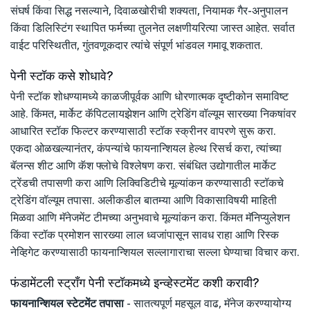
संघर्ष किंवा सिद्ध नसल्याने, दिवाळखोरीची शक्यता, नियामक गैर-अनुपालन
किंवा डिलिस्टिंग स्थापित फर्मच्या तुलनेत लक्षणीयरित्या जास्त आहेत. सर्वात
वाईट परिस्थितीत, गुंतवणूकदार त्यांचे संपूर्ण भांडवल गमावू शकतात.
पेनी स्टॉक कसे शोधावे?
पेनी स्टॉक शोधण्यामध्ये काळजीपूर्वक आणि धोरणात्मक दृष्टीकोन समाविष्ट
आहे. किंमत, मार्केट कॅपिटलायझेशन आणि ट्रेडिंग वॉल्यूम सारख्या निकषांवर
आधारित स्टॉक फिल्टर करण्यासाठी स्टॉक स्क्रीनर वापरणे सुरू करा.
एकदा ओळखल्यानंतर, कंपन्यांचे फायनान्शियल हेल्थ रिसर्च करा, त्यांच्या
बॅलन्स शीट आणि कॅश फ्लोचे विश्लेषण करा. संबंधित उद्योगातील मार्केट
ट्रेंडची तपासणी करा आणि लिक्विडिटीचे मूल्यांकन करण्यासाठी स्टॉकचे
ट्रेडिंग वॉल्यूम तपासा. अलीकडील बातम्या आणि विकासाविषयी माहिती
मिळवा आणि मॅनेजमेंट टीमच्या अनुभवाचे मूल्यांकन करा. किंमत मॅनिप्युलेशन
किंवा स्टॉक प्रमोशन सारख्या लाल ध्वजांपासून सावध राहा आणि रिस्क
नेव्हिगेट करण्यासाठी फायनान्शियल सल्लागाराचा सल्ला घेण्याचा विचार करा.
फंडामेंटली स्ट्रॉंग पेनी स्टॉकमध्ये इन्व्हेस्टमेंट कशी करावी?
फायनान्शियल स्टेटमेंट तपासा
- सातत्यपूर्ण महसूल वाढ, मॅनेज करण्यायोग्य