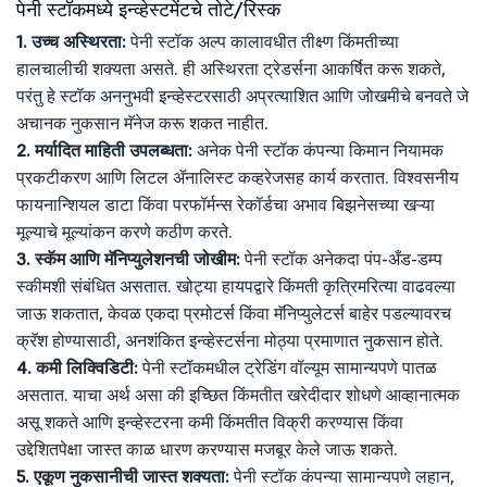
पेनी स्टॉकमध्ये इन्व्हेस्टमेंटचे तोटे/रिस्क
1. उच्च अस्थिरता:
पेनी स्टॉक अल्प कालावधीत तीक्ष्ण किंमतीच्या
हालचालीची शक्यता असते. ही अस्थिरता ट्रेडर्सना आकर्षित करू शकते,
परंतु हे स्टॉक अननुभवी इन्व्हेस्टरसाठी अप्रत्याशित आणि जोखमीचे बनवते जे
अचानक नुकसान मॅनेज करू शकत नाहीत.
2. मर्यादित माहिती उपलब्धता:
अनेक पेनी स्टॉक कंपन्या किमान नियामक
प्रकटीकरण आणि लिटल ॲनालिस्ट कव्हरेजसह कार्य करतात. विश्वसनीय
फायनान्शियल डाटा किंवा परफॉर्मन्स रेकॉर्डचा अभाव बिझनेसच्या खऱ्या
मूल्याचे मूल्यांकन करणे कठीण करते.
3. स्कॅम आणि मॅनिप्युलेशनची जोखीम:
पेनी स्टॉक अनेकदा पंप-अँड-डम्प
स्कीमशी संबंधित असतात. खोट्या हायपद्वारे किंमती कृत्रिमरित्या वाढवल्या
जाऊ शकतात, केवळ एकदा प्रमोटर्स किंवा मॅनिप्युलेटर्स बाहेर पडल्यावरच
क्रॅश होण्यासाठी, अनशंकित इन्व्हेस्टर्सना मोठ्या प्रमाणात नुकसान होते.
4. कमी लिक्विडिटी:
पेनी स्टॉकमधील ट्रेडिंग वॉल्यूम सामान्यपणे पातळ
असतात. याचा अर्थ असा की इच्छित किंमतीत खरेदीदार शोधणे आव्हानात्मक
असू शकते आणि इन्व्हेस्टरना कमी किंमतीत विक्री करण्यास किंवा
उद्देशितपेक्षा जास्त काळ धारण करण्यास मजबूर केले जाऊ शकते.
5. एकूण नुकसानीची जास्त शक्यता:
पेनी स्टॉक कंपन्या सामान्यपणे लहान,