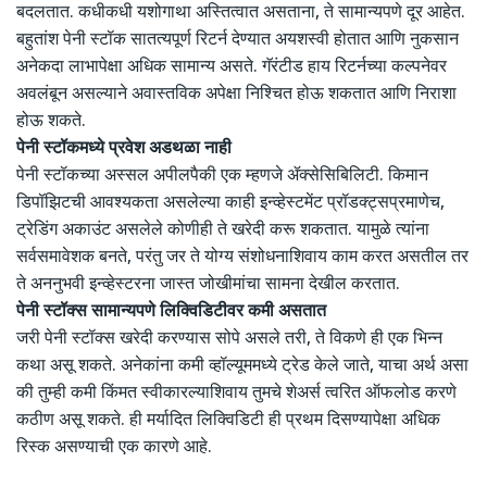
बदलतात. कधीकधी यशोगाथा अस्तित्वात असताना, ते सामान्यपणे दूर आहेत.
बहुतांश पेनी स्टॉक सातत्यपूर्ण रिटर्न देण्यात अयशस्वी होतात आणि नुकसान
अनेकदा लाभापेक्षा अधिक सामान्य असते. गॅरंटीड हाय रिटर्नच्या कल्पनेवर
अवलंबून असल्याने अवास्तविक अपेक्षा निश्चित होऊ शकतात आणि निराशा
होऊ शकते.
पेनी स्टॉकमध्ये प्रवेश अडथळा नाही
पेनी स्टॉकच्या अस्सल अपीलपैकी एक म्हणजे ॲक्सेसिबिलिटी. किमान
डिपॉझिटची आवश्यकता असलेल्या काही इन्व्हेस्टमेंट प्रॉडक्ट्सप्रमाणेच,
ट्रेडिंग अकाउंट असलेले कोणीही ते खरेदी करू शकतात. यामुळे त्यांना
सर्वसमावेशक बनते, परंतु जर ते योग्य संशोधनाशिवाय काम करत असतील तर
ते अननुभवी इन्व्हेस्टरना जास्त जोखीमांचा सामना देखील करतात.
पेनी स्टॉक्स सामान्यपणे लिक्विडिटीवर कमी असतात
जरी पेनी स्टॉक्स खरेदी करण्यास सोपे असले तरी, ते विकणे ही एक भिन्न
कथा असू शकते. अनेकांना कमी व्हॉल्यूममध्ये ट्रेड केले जाते, याचा अर्थ असा
की तुम्ही कमी किंमत स्वीकारल्याशिवाय तुमचे शेअर्स त्वरित ऑफलोड करणे
कठीण असू शकते. ही मर्यादित लिक्विडिटी ही प्रथम दिसण्यापेक्षा अधिक
रिस्क असण्याची एक कारणे आहे.