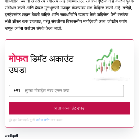
बाळगतात. ज्यांना खरोखरच स्वारस्य आहे त्यांच्यासाठी, सर्वोत्तम दृष्टीकोन हे काळजीपूर्वक
संशोधन करणे आणि केवळ मूलभूतपणे मजबूत कंपन्यांवर लक्ष केंद्रित करणे आहे. तरीही,
इन्व्हेस्टमेंट लहान ठेवली पाहिजे आणि सावधगिरीने उपचार केले पाहिजेत. पेनी स्टॉक्स
संधी ऑफर करू शकतात, परंतु संपत्तीच्या विश्वसनीय मार्गाऐवजी उच्च-जोखीम पर्याय
म्हणून त्यांना सर्वोत्तम संपर्क केला जातो.
मोफत
डिमॅट अकाउंट
उघडा
+91
आत्ताच अकाउंट उघडा
पुढे सुरू ठेवण्याद्वारे, तुम्ही
अटी व शर्ती*
मान्य करता
अस्वीकृती