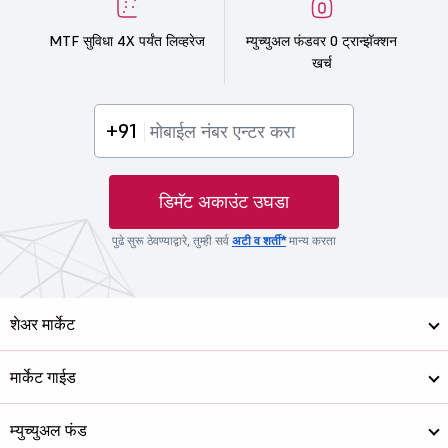
MTF सुविधा 4X पर्यंत लिव्हरेज
म्युच्युअल फंडवर 0 ट्रान्झॅक्शन
खर्च
+91
डिमॅट अकाउंट उघडा
पुढे सुरू ठेवण्याद्वारे, तुम्ही सर्व
अटी व शर्ती*
मान्य करता
शेअर मार्केट
मार्केट गाईड
म्युच्युअल फंड