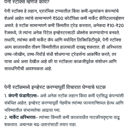
पेनी स्टॉक्स म्हणजे काय?
पेनी स्टॉक्स हे लहान, प्रारंभिक टप्प्यातील किंवा कमी-मूल्यांकन कंपन्यांचे
शेअर्स आहेत ज्यांचे सामान्यपणे ₹500 कोटींपेक्षा कमी मार्केट कॅपिटलायझेशन
असते. हे स्टॉक सामान्यपणे कमी किंमतीत ट्रेड करतात, अनेकदा ₹10-₹20
रेंजमध्ये, जे त्यांना अनेक रिटेल इन्व्हेस्टरसाठी ॲक्सेस करण्यायोग्य बनवते.
तथापि, त्यांच्या कमी मार्केट कॅप आणि मर्यादित लिक्विडिटीमुळे, पेनी स्टॉक्स
अल्प कालावधीत तीक्ष्ण किंमतीतील हालचाली दाखवू शकतात. ही अस्थिरता
उच्च-जोखीम, उच्च-रिवॉर्ड संधी शोधणाऱ्या ट्रेडर्सना आकर्षित करते, तर
याचा अर्थ असा देखील आहे की या स्टॉकला काळजीपूर्वक संशोधन आणि
सावधगिरीची आवश्यकता आहे.
पेनी स्टॉकमध्ये इन्व्हेस्ट करण्यापूर्वी विचारात घेण्याचे घटक
1.
कंपनी फंडामेंटल्स
– असे अनेक स्टॉक लहान किंवा कमी प्रसिद्ध कंपन्यांशी
संबंधित आहेत. इन्व्हेस्ट करण्यापूर्वी नेहमीच त्यांच्या फायनान्शियल हेल्थ आणि
भविष्यातील संभाव्यतेचा आढावा घ्या.
2.
मार्केट अस्थिरता
– त्यांच्या किंमती कमी कालावधीत नाटकीयदृष्ट्या वाढू
शकतात. अचानक चढ-उतारांसाठी तयार राहा.