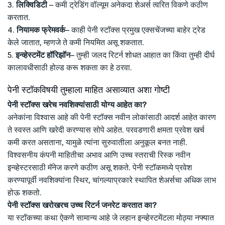
3.
लिक्विडिटी
– कमी ट्रेडिंग वॉल्यूम अनेकदा शेअर्स त्वरित विकणे कठीण
करतात.
4.
नियामक फ्रेमवर्क
– काही पेनी स्टॉक्स प्रमुख एक्सचेंजच्या बाहेर ट्रेड
केले जातात, म्हणजे ते कमी नियमित असू शकतात.
5.
इन्व्हेस्टमेंट हॉरिझॉन
– तुम्ही जलद रिटर्न शोधत आहात का किंवा तुम्ही दीर्घ
कालावधीसाठी होल्ड करू शकता का हे ठरवा.
पेनी स्टॉकविषयी तुम्हाला माहित असाव्यात अशा गोष्टी
पेनी स्टॉक्स खरेच नवशिक्यांसाठी योग्य आहेत का?
अनेकांना विश्वास आहे की पेनी स्टॉक्स नवीन लोकांसाठी आदर्श आहेत कारण
ते स्वस्त आणि खरेदी करण्यास सोपे आहेत. परवडणारी क्षमता प्रवेश खर्च
कमी करत असताना, यामुळे त्यांना सुरुवातीला अनुकूल बनत नाही.
विश्वसनीय कंपनी माहितीचा अभाव आणि उच्च स्तराची रिस्क नवीन
इन्व्हेस्टरसाठी मॅनेज करणे कठीण असू शकते. पेनी स्टॉकमध्ये प्रवेश
करण्यापूर्वी नवशिक्यांना स्थिर, चांगल्याप्रकारे स्थापित शेअर्सचा अधिक लाभ
होऊ शकतो.
पेनी स्टॉक्स खरोखरच उच्च रिटर्न जनरेट करतात का?
या स्टॉकच्या कथा ऐकणे सामान्य आहे जे लहान इन्व्हेस्टमेंटला मोठ्या नफ्यात