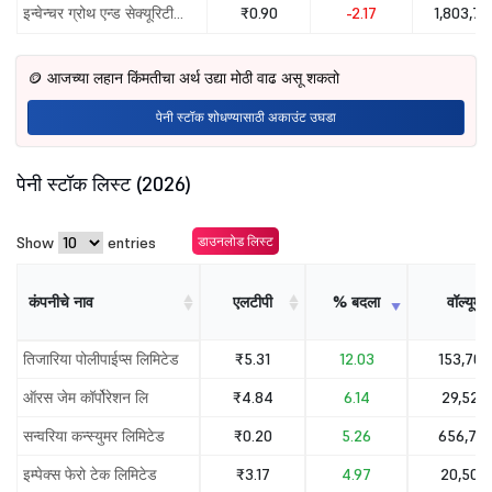
इन्वेन्चर ग्रोथ एन्ड सेक्यूरिटीस लिमिटेड
₹0.90
-2.17
1,803,78
🪙 आजच्या लहान किंमतीचा अर्थ उद्या मोठी वाढ असू शकतो
पेनी स्टॉक शोधण्यासाठी अकाउंट उघडा
पेनी स्टॉक लिस्ट (2026)
Show
entries
डाउनलोड लिस्ट
कंपनीचे नाव
एलटीपी
% बदला
वॉल्यूम
कंपनीचे नाव
एलटीपी
% बदला
वॉल्यूम
तिजारिया पोलीपाईप्स लिमिटेड
₹5.31
12.03
153,703
ऑरस जेम कॉर्पोरेशन लि
₹4.84
6.14
29,523
सन्वरिया कन्स्युमर लिमिटेड
₹0.20
5.26
656,791
इम्पेक्स फेरो टेक लिमिटेड
₹3.17
4.97
20,509