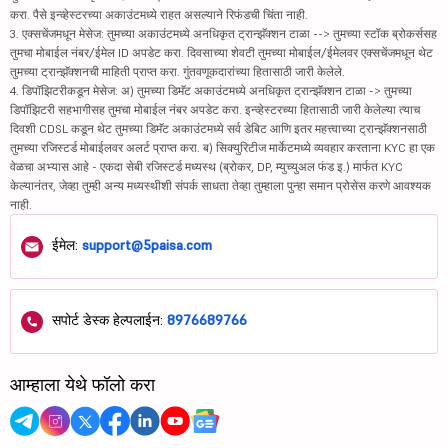
करा. पैसे इन्व्हेस्टरच्या अकाउंटमध्ये राहत असल्याने रिफंडची चिंता नाही.
3. एक्सचेंजमधून मेसेज: तुमच्या अकाउंटमध्ये अनधिकृत ट्रान्झॅक्शन टाळा --> तुमच्या स्टॉक ब्रोकर्ससह
तुमचा मोबाईल नंबर/ईमेल ID अपडेट करा. दिवसाच्या शेवटी तुमच्या मोबाईल/ईमेलवर एक्सचेंजमधून थेट
तुमच्या ट्रान्झॅक्शनची माहिती प्राप्त करा. गुंतवणूकदारांच्या हितासाठी जारी केलेले.
4. डिपॉझिटरीकडून मेसेज: अ) तुमच्या डिमॅट अकाउंटमध्ये अनधिकृत ट्रान्झॅक्शन टाळा -> तुमच्या
डिपॉझिटरी सहभागीसह तुमचा मोबाईल नंबर अपडेट करा. इन्व्हेस्टरच्या हितासाठी जारी केलेल्या त्याच
दिवशी CDSL कडून थेट तुमच्या डिमॅट अकाउंटमध्ये सर्व डेबिट आणि इतर महत्त्वाच्या ट्रान्झॅक्शनसाठी
तुमच्या रजिस्टर्ड मोबाईलवर अलर्ट प्राप्त करा. ब) सिक्युरिटीज मार्केटमध्ये व्यवहार करताना KYC हा एक
वेळचा अभ्यास आहे - एकदा सेबी रजिस्टर्ड मध्यस्थ (ब्रोकर, DP, म्युच्युअल फंड इ.) मार्फत KYC
केल्यानंतर, जेव्हा तुम्ही अन्य मध्यस्थीशी संपर्क साधता तेव्हा तुम्हाला पुन्हा समान प्रोसेस करणे आवश्यक
नाही.
ईमेल:
support@5paisa.com
सपोर्ट डेस्क हेल्पलाईन:
8976689766
आम्हाला येथे फॉलो करा