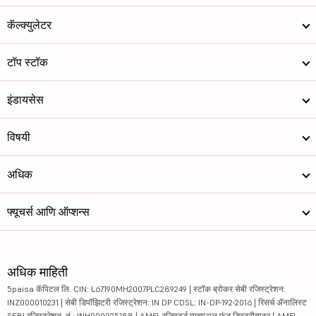
कॅल्क्युलेटर
टॉप स्टॉक
इंडायसेस
विषयी
अधिक
फ्यूचर्स आणि ऑप्शन्स
अधिक माहिती
5paisa कॅपिटल लि. CIN: L67190MH2007PLC289249 | स्टॉक ब्रोकर सेबी रजिस्ट्रेशन:
INZ000010231 | सेबी डिपॉझिटरी रजिस्ट्रेशन: IN DP CDSL: IN-DP-192-2016 | रिसर्च ॲनालिस्ट
SEBI रजिस्ट्रेशन. नं.: INH000025188 | AMFI-रजिस्टर्ड म्युच्युअल फंड डिस्ट्रीब्यूटर | AMFI