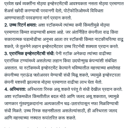
प्रवेश खर्च व्यक्तींना मोठ्या इन्व्हेस्टमेंटची आवश्यकता नसता मोठ्या प्रमाणात
शेअर्स खरेदी करण्याची परवानगी देतो, पोर्टफोलिओमध्ये विविधता
आणण्यासाठी परवडणारा मार्ग प्रदान करतो.
2. उच्च रिटर्न क्षमता:
अशा स्टॉकमध्ये त्यांच्या कमी किंमतीमुळे मोठ्या
प्रमाणात किंमत वाढण्याची क्षमता आहे. जर अंतर्निहित कंपनीला वाढ किंवा
सकारात्मक घडामोडीचा अनुभव आला तर स्टॉकची किंमत नाटकीयरित्या वाढू
शकते, जे तुलनेने लहान इन्व्हेस्टमेंटवर उच्च रिटर्नची शक्यता प्रदान करते.
3. प्रारंभिक इन्व्हेस्टमेंटची संधी:
पेनी स्टॉक अनेकदा त्यांच्या वाढीच्या
प्रारंभिक टप्प्यांमध्ये असलेल्या लहान किंवा उदयोन्मुख कंपन्यांशी संबंधित
असतात. या स्टॉकमध्ये इन्व्हेस्टमेंट केल्याने भविष्यातील महत्त्वाच्या क्षमतेसह
कंपनीच्या ग्राऊंड फ्लोअरवर येण्याची संधी मिळू शकते, ज्यामुळे इन्व्हेस्टरला
कंपनी यशस्वी झाल्यास मोठ्या प्रमाणात वाढीचा लाभ घेता येतो.
4. अस्थिरता:
अस्थिरता रिस्क असू शकते परंतु ते संधी देखील प्रदान करते.
अशा स्टॉकमधील किंमतीतील बदल मोठे आणि जलद असू शकतात, ज्यामुळे
जाणकार गुंतवणूकदारांना अल्पकालीन चढ-उतारांपासून नफा मिळविण्याची
संधी मिळते. उच्च रिस्क सहनशीलता असलेल्यांसाठी, ही अस्थिरता जलद
आणि महत्त्वाच्या नफ्यात रूपांतरित करू शकते.