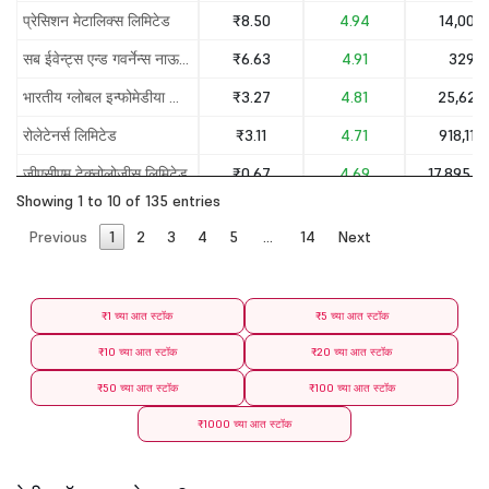
प्रेसिशन मेटालिक्स लिमिटेड
₹8.50
4.94
14,000
सब ईवेन्ट्स एन्ड गवर्नेन्स नाऊ मीडिया लिमिटेड
₹6.63
4.91
329
भारतीय ग्लोबल इन्फोमेडीया लिमिटेड
₹3.27
4.81
25,626
रोलेटेनर्स लिमिटेड
₹3.11
4.71
918,119
जीएसीएम टेक्नोलोजीस लिमिटेड
₹0.67
4.69
17,895,10
Showing 1 to 10 of 135 entries
वेक्स्टेक्स कोटफेब लिमिटेड
₹1.34
4.69
162,431
Previous
1
2
3
4
5
…
14
Next
₹1 च्या आत स्टॉक
₹5 च्या आत स्टॉक
₹10 च्या आत स्टॉक
₹20 च्या आत स्टॉक
₹50 च्या आत स्टॉक
₹100 च्या आत स्टॉक
₹1000 च्या आत स्टॉक