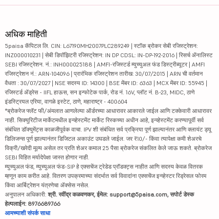
अधिक माहिती
5paisa कॅपिटल लि. CIN: L67190MH2007PLC289249 | स्टॉक ब्रोकर सेबी रजिस्ट्रेशन:
INZ000010231 | सेबी डिपॉझिटरी रजिस्ट्रेशन: IN DP CDSL: IN-DP-192-2016 | रिसर्च ॲनालिस्ट
SEBI रजिस्ट्रेशन. नं.: INH000025188 | AMFI-रजिस्टर्ड म्युच्युअल फंड डिस्ट्रीब्यूटर | AMFI
रजिस्ट्रेशन नं.: ARN-104096 | प्रारंभिक रजिस्ट्रेशन तारीख: 30/07/2015 | ARN ची वर्तमान
वैधता : 30/07/2027 | NSE सदस्य ID: 14300 | BSE मेंबर ID: 6363 | MCX मेंबर ID: 55945 |
रजिस्टर्ड ॲड्रेस - IIFL हाऊस, सन इन्फोटेक पार्क, रोड नं. 16V, प्लॉट नं. B-23, MIDC, ठाणे
इंडस्ट्रियल एरिया, वागळे इस्टेट, ठाणे, महाराष्ट्र - 400604
*ब्रोकरेज फ्लॅट फी/अंमलात आणलेल्या ऑर्डरच्या आधारावर आकारले जाईल आणि टक्केवारी आधारावर
नाही. सिक्युरिटीज मार्केटमधील इन्व्हेस्टमेंट मार्केट रिस्कच्या अधीन आहे, इन्व्हेस्टमेंट करण्यापूर्वी सर्व
संबंधित डॉक्युमेंट्स काळजीपूर्वक वाचा. IPV शी संबंधित सर्व प्रक्रिया पूर्ण झाल्यानंतर आणि क्लायंट ड्यू
डिलिजन्स पूर्ण झाल्यानंतर डिजिटल अकाउंट उघडले जाईल. जर ₹10/- किंवा त्यापेक्षा कमी शेअरचे
विक्री/खरेदी मूल्य असेल तर प्रति शेअर कमाल 25 पैसा ब्रोकरेज संकलित केले जाऊ शकते. ब्रोकरेज
SEBI विहित मर्यादेपेक्षा जास्त होणार नाही.
म्युच्युअल फंड, म्युच्युअल फंड-SIP हे एक्सचेंज ट्रेडेड प्रॉडक्ट्स नाहीत आणि सदस्य केवळ वितरक
म्हणून काम करीत आहे. वितरण उपक्रमाच्या संदर्भात सर्व विवादांना एक्सचेंज इन्व्हेस्टर रिड्रेसल फोरम
किंवा आर्बिट्रेशन यंत्रणेचा ॲक्सेस नसेल.
अनुपालन अधिकारी:
श्री. रवींद्र कळवणकर, ईमेल: support@5paisa.com, सपोर्ट डेस्क
हेल्पलाईन: 8976689766
आमच्याशी संपर्क साधा