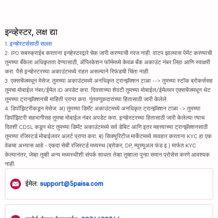
इन्व्हेस्टर, लक्ष द्या
1.
इन्व्हेस्टर्ससाठी सल्ला
2. IPO सबस्क्राईब करताना इन्व्हेस्टरद्वारे चेक जारी करण्याची गरज नाही. वाटप झाल्यास पेमेंट करण्याची
तुमच्या बँकेला अधिकृतता देण्यासाठी, ॲप्लिकेशन फॉर्ममध्ये केवळ बँक अकाउंट नंबर लिहा आणि स्वाक्षरी
करा. पैसे इन्व्हेस्टरच्या अकाउंटमध्ये राहत असल्याने रिफंडची चिंता नाही.
3. एक्सचेंजमधून मेसेज: तुमच्या अकाउंटमध्ये अनधिकृत ट्रान्झॅक्शन टाळा --> तुमच्या स्टॉक ब्रोकर्ससह
तुमचा मोबाईल नंबर/ईमेल ID अपडेट करा. दिवसाच्या शेवटी तुमच्या मोबाईल/ईमेलवर एक्सचेंजमधून थेट
तुमच्या ट्रान्झॅक्शनची माहिती प्राप्त करा. गुंतवणूकदारांच्या हितासाठी जारी केलेले.
4. डिपॉझिटरीकडून मेसेज: अ) तुमच्या डिमॅट अकाउंटमध्ये अनधिकृत ट्रान्झॅक्शन टाळा -> तुमच्या
डिपॉझिटरी सहभागीसह तुमचा मोबाईल नंबर अपडेट करा. इन्व्हेस्टरच्या हितासाठी जारी केलेल्या त्याच
दिवशी CDSL कडून थेट तुमच्या डिमॅट अकाउंटमध्ये सर्व डेबिट आणि इतर महत्त्वाच्या ट्रान्झॅक्शनसाठी
तुमच्या रजिस्टर्ड मोबाईलवर अलर्ट प्राप्त करा. ब) सिक्युरिटीज मार्केटमध्ये व्यवहार करताना KYC हा एक
वेळचा अभ्यास आहे - एकदा सेबी रजिस्टर्ड मध्यस्थ (ब्रोकर, DP, म्युच्युअल फंड इ.) मार्फत KYC
केल्यानंतर, जेव्हा तुम्ही अन्य मध्यस्थीशी संपर्क साधता तेव्हा तुम्हाला पुन्हा समान प्रोसेस करणे आवश्यक
नाही.
ईमेल:
support@5paisa.com