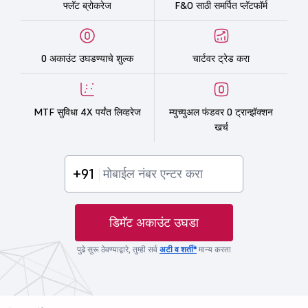
फ्लॅट ब्रोकरेज
F&O साठी समर्पित प्लॅटफॉर्म
0 अकाउंट उघडण्याचे शुल्क
चार्टवर ट्रेड करा
MTF सुविधा 4X पर्यंत लिव्हरेज
म्युच्युअल फंडवर 0 ट्रान्झॅक्शन
खर्च
+91
डिमॅट अकाउंट उघडा
पुढे सुरू ठेवण्याद्वारे, तुम्ही सर्व
अटी व शर्ती*
मान्य करता