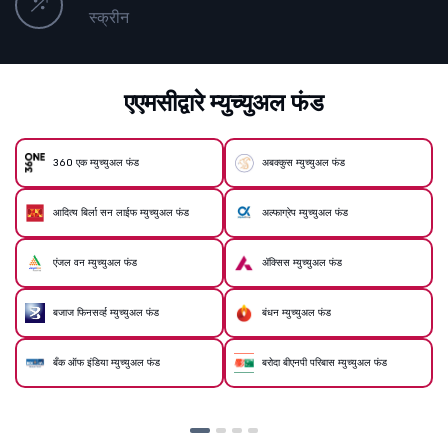
स्क्रीन
एएमसीद्वारे म्युच्युअल फंड
कॅनरा रोबेको म्युच्युअल फंड
कॅपिटलमाइंड म्युच्युअल फंड
म्युच्युअल फंड निवडा
डीएसपी म्युच्युअल फंड
एडेल्वाइस्स म्युच्युअल फन्ड
फ्रँकलिन टेम्पल्टन म्युच्युअल फंड
म्युच्युअल फंड वाढवा
एच डी एफ सी म्युच्युअल फंड
एचएसबीसी म्युच्युअल फंड
हेलिओस म्युच्युअल फंड