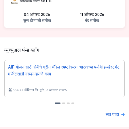
जिओब्लॅक निफ्टी 50 ETF
04 ऑगस्ट 2026
11 ऑगस्ट 2026
सुरू होण्याची तारीख
बंद तारीख
म्युच्युअल फंड ब्लॉग
AIF योजनांसाठी सेबीचे ग्रीन चॅनेल स्पष्टीकरण: भारताच्या पर्यायी इन्व्हेस्टमेंट
मार्केटसाठी गरुडा म्हणजे काय
5paisa कॅपिटल लि. द्वारे | 6 ऑगस्ट 2026
सर्व पाहा