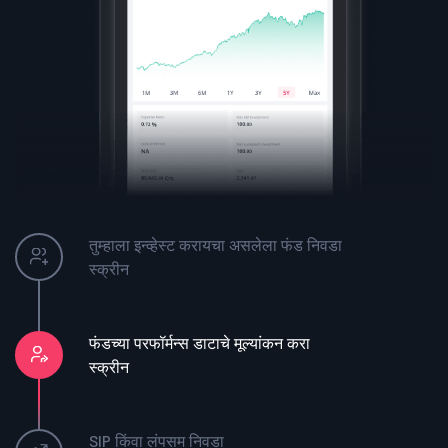
तुम्हाला इन्व्हेस्ट करायचा असलेला फंड निवडा
स्क्रीन
फंडच्या परफॉर्मन्स डाटाचे मूल्यांकन करा
स्क्रीन
SIP किंवा लंपसम निवडा