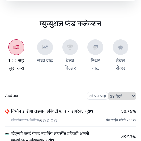
म्युच्युअल फंड कलेक्शन
100 सह
उच्च वाढ
वेल्थ
स्थिर
टॅक्स
सुरू करा
बिल्डर
वाढ
सेव्हर
फंडचे नाव
सर्व फंड पाहा
निप्पोन इन्डीया ताईवान इक्विटी फन्ड - डायरेक्ट ग्रोथ
58.76%
इक्विटी
सेक्टरल/थिमॅटिक
फंड साईझ (कोटी) - 1,192
डीएसपी वर्ल्ड गोल्ड माइनिंग ओवर्सीस इक्विटी ओमनी
49.53%
एफओएफ - डीआइआर ग्रोथ