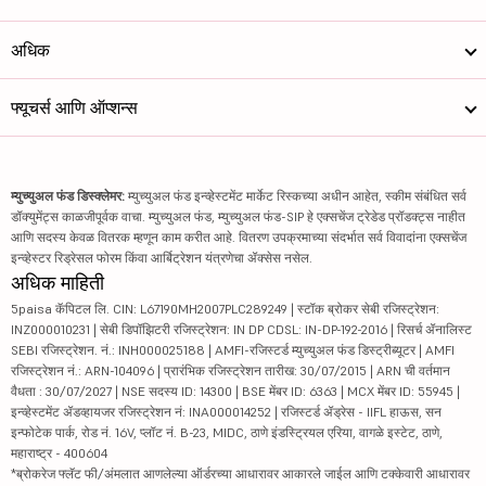
अधिक
फ्यूचर्स आणि ऑप्शन्स
म्युच्युअल फंड डिस्क्लेमर:
म्युच्युअल फंड इन्व्हेस्टमेंट मार्केट रिस्कच्या अधीन आहेत, स्कीम संबंधित सर्व
डॉक्युमेंट्स काळजीपूर्वक वाचा. म्युच्युअल फंड, म्युच्युअल फंड-SIP हे एक्सचेंज ट्रेडेड प्रॉडक्ट्स नाहीत
आणि सदस्य केवळ वितरक म्हणून काम करीत आहे. वितरण उपक्रमाच्या संदर्भात सर्व विवादांना एक्सचेंज
इन्व्हेस्टर रिड्रेसल फोरम किंवा आर्बिट्रेशन यंत्रणेचा ॲक्सेस नसेल.
अधिक माहिती
5paisa कॅपिटल लि. CIN: L67190MH2007PLC289249 | स्टॉक ब्रोकर सेबी रजिस्ट्रेशन:
INZ000010231 | सेबी डिपॉझिटरी रजिस्ट्रेशन: IN DP CDSL: IN-DP-192-2016 | रिसर्च ॲनालिस्ट
SEBI रजिस्ट्रेशन. नं.: INH000025188 | AMFI-रजिस्टर्ड म्युच्युअल फंड डिस्ट्रीब्यूटर | AMFI
रजिस्ट्रेशन नं.: ARN-104096 | प्रारंभिक रजिस्ट्रेशन तारीख: 30/07/2015 | ARN ची वर्तमान
वैधता : 30/07/2027 | NSE सदस्य ID: 14300 | BSE मेंबर ID: 6363 | MCX मेंबर ID: 55945 |
इन्व्हेस्टमेंट ॲडव्हायजर रजिस्ट्रेशन नं: INA000014252 | रजिस्टर्ड ॲड्रेस - IIFL हाऊस, सन
इन्फोटेक पार्क, रोड नं. 16V, प्लॉट नं. B-23, MIDC, ठाणे इंडस्ट्रियल एरिया, वागळे इस्टेट, ठाणे,
महाराष्ट्र - 400604
*ब्रोकरेज फ्लॅट फी/अंमलात आणलेल्या ऑर्डरच्या आधारावर आकारले जाईल आणि टक्केवारी आधारावर