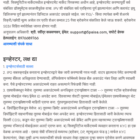
नाही. सिक्युरिटीज मार्केटमधील इन्व्हेस्टमेंट मार्केट रिस्कच्या अधीन आहे, इन्व्हेस्टमेंट करण्यापूर्वी सर्व
संबंधित डॉक्युमेंट्स काळजीपूर्वक वाचा. IPV शी संबंधित सर्व प्रक्रिया पूर्ण झाल्यानंतर आणि क्लायंट ड्यू
डिलिजन्स पूर्ण झाल्यानंतर डिजिटल अकाउंट उघडले जाईल. जर ₹10/- किंवा त्यापेक्षा कमी शेअरचे
विक्री/खरेदी मूल्य असेल तर प्रति शेअर कमाल 25 पैसा ब्रोकरेज संकलित केले जाऊ शकते. ब्रोकरेज
SEBI विहित मर्यादेपेक्षा जास्त होणार नाही.
अनुपालन अधिकारी:
श्री. रवींद्र कळवणकर, ईमेल: support@5paisa.com, सपोर्ट डेस्क
हेल्पलाईन: 8976689766
आमच्याशी संपर्क साधा
इन्व्हेस्टर, लक्ष द्या
1.
इन्व्हेस्टर्ससाठी सल्ला
2. IPO सबस्क्राईब करताना इन्व्हेस्टरद्वारे चेक जारी करण्याची गरज नाही. वाटप झाल्यास पेमेंट करण्याची
तुमच्या बँकेला अधिकृतता देण्यासाठी, ॲप्लिकेशन फॉर्ममध्ये केवळ बँक अकाउंट नंबर लिहा आणि स्वाक्षरी
करा. पैसे इन्व्हेस्टरच्या अकाउंटमध्ये राहत असल्याने रिफंडची चिंता नाही.
3. एक्सचेंजमधून मेसेज: तुमच्या अकाउंटमध्ये अनधिकृत ट्रान्झॅक्शन टाळा --> तुमच्या स्टॉक ब्रोकर्ससह
तुमचा मोबाईल नंबर/ईमेल ID अपडेट करा. दिवसाच्या शेवटी तुमच्या मोबाईल/ईमेलवर एक्सचेंजमधून थेट
तुमच्या ट्रान्झॅक्शनची माहिती प्राप्त करा. गुंतवणूकदारांच्या हितासाठी जारी केलेले.
4. डिपॉझिटरीकडून मेसेज: अ) तुमच्या डिमॅट अकाउंटमध्ये अनधिकृत ट्रान्झॅक्शन टाळा -> तुमच्या
डिपॉझिटरी सहभागीसह तुमचा मोबाईल नंबर अपडेट करा. इन्व्हेस्टरच्या हितासाठी जारी केलेल्या त्याच
दिवशी CDSL कडून थेट तुमच्या डिमॅट अकाउंटमध्ये सर्व डेबिट आणि इतर महत्त्वाच्या ट्रान्झॅक्शनसाठी
तुमच्या रजिस्टर्ड मोबाईलवर अलर्ट प्राप्त करा. ब) सिक्युरिटीज मार्केटमध्ये व्यवहार करताना KYC हा एक
वेळचा अभ्यास आहे - एकदा सेबी रजिस्टर्ड मध्यस्थ (ब्रोकर, DP, म्युच्युअल फंड इ.) मार्फत KYC
केल्यानंतर, जेव्हा तुम्ही अन्य मध्यस्थीशी संपर्क साधता तेव्हा तुम्हाला पुन्हा समान प्रोसेस करणे आवश्यक