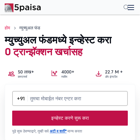
होम
म्युच्युअल फंड
म्युच्युअल फंडमध्ये इन्व्हेस्ट करा
0 ट्रान्झॅक्शन खर्चासह
50 लाख+
4000+
22.7 M +
कस्टमर्स
स्कीम
ॲप इंस्टॉल
+91
इन्व्हेस्ट करणे सुरू करा
पुढे सुरू ठेवण्याद्वारे, तुम्ही सर्व
अटी व शर्ती*
मान्य करता