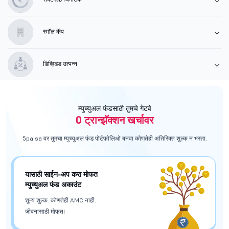
स्मॉल कॅप
डिव्हिडंड उत्पन्न
म्युच्युअल फंडसाठी तुमचे गेटवे
0 ट्रान्झॅक्शन खर्चावर
5paisa वर तुमचा म्युच्युअल फंड पोर्टफोलिओ बनवा
कोणतेही अतिरिक्त शुल्क न भरता.
यासाठी साईन-अप करा
मोफत
म्युच्युअल फंड अकाउंट
शून्य शुल्क. कोणतेही AMC नाही.
जीवनासाठी मोफत!