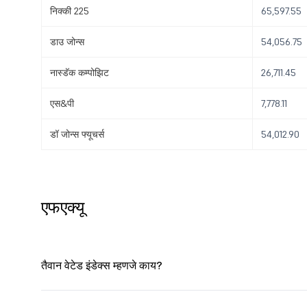
निक्की 225
65,597.55
डाउ जोन्स
54,056.75
नास्डॅक कम्पोझिट
26,711.45
एस&पी
7,778.11
डॉ जोन्स फ्यूचर्स
54,012.90
एफएक्यू
तैवान वेटेड इंडेक्स म्हणजे काय?