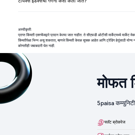
टायक्स इंडेक्सची गणना कशी केली जाते?
अस्वीकृती:
प्राप्त किंमती एक्स्चेंजद्वारे प्रदान केल्या जात नाहीत. ते सीएफडी ओटीसी मार्केटमध्ये मार्केट
किंमतीपेक्षा भिन्न असू शकतात, म्हणजे किंमती केवळ सूचक आहेत आणि ट्रेडिंग हेतूंसाठी योग्य न
कोणतीही जबाबदारी घेत नाही.
मोफत ड
5paisa कम्युनिट
फ्लॅट ब्रोकरेज