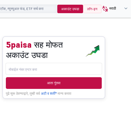
मराठी
अकाउंट उघडा
लॉग-इन
5paisa
सह मोफत
अकाउंट उघडा
आता गुंतवा
पुढे सुरू ठेवण्याद्वारे, तुम्ही सर्व
अटी व शर्ती*
मान्य करता