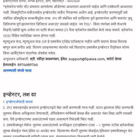
इंडस्ट्रियल एरिया, वागळे इस्टेट, ठाणे, महाराष्ट्र - 400604
*ब्रोकरेज फ्लॅट फी/अंमलात आणलेल्या ऑर्डरच्या आधारावर आकारले जाईल आणि टक्केवारी आधारावर
नाही. सिक्युरिटीज मार्केटमधील इन्व्हेस्टमेंट मार्केट रिस्कच्या अधीन आहे, इन्व्हेस्टमेंट करण्यापूर्वी सर्व
संबंधित डॉक्युमेंट्स काळजीपूर्वक वाचा. IPV शी संबंधित सर्व प्रक्रिया पूर्ण झाल्यानंतर आणि क्लायंट ड्यू
डिलिजन्स पूर्ण झाल्यानंतर डिजिटल अकाउंट उघडले जाईल. जर ₹10/- किंवा त्यापेक्षा कमी शेअरचे
विक्री/खरेदी मूल्य असेल तर प्रति शेअर कमाल 25 पैसा ब्रोकरेज संकलित केले जाऊ शकते. ब्रोकरेज
SEBI विहित मर्यादेपेक्षा जास्त होणार नाही.
म्युच्युअल फंड, म्युच्युअल फंड-SIP हे एक्सचेंज ट्रेडेड प्रॉडक्ट्स नाहीत आणि सदस्य केवळ वितरक
म्हणून काम करीत आहे. वितरण उपक्रमाच्या संदर्भात सर्व विवादांना एक्सचेंज इन्व्हेस्टर रिड्रेसल फोरम
किंवा आर्बिट्रेशन यंत्रणेचा ॲक्सेस नसेल.
अनुपालन अधिकारी:
श्री. रवींद्र कळवणकर, ईमेल: support@5paisa.com, सपोर्ट डेस्क
हेल्पलाईन: 8976689766
आमच्याशी संपर्क साधा
इन्व्हेस्टर, लक्ष द्या
1.
इन्व्हेस्टर्ससाठी सल्ला
2. IPO सबस्क्राईब करताना इन्व्हेस्टरद्वारे चेक जारी करण्याची गरज नाही. वाटप झाल्यास पेमेंट करण्याची
तुमच्या बँकेला अधिकृतता देण्यासाठी, ॲप्लिकेशन फॉर्ममध्ये केवळ बँक अकाउंट नंबर लिहा आणि स्वाक्षरी
करा. पैसे इन्व्हेस्टरच्या अकाउंटमध्ये राहत असल्याने रिफंडची चिंता नाही.
3. एक्सचेंजमधून मेसेज: तुमच्या अकाउंटमध्ये अनधिकृत ट्रान्झॅक्शन टाळा --> तुमच्या स्टॉक ब्रोकर्ससह
तुमचा मोबाईल नंबर/ईमेल ID अपडेट करा. दिवसाच्या शेवटी तुमच्या मोबाईल/ईमेलवर एक्सचेंजमधून थेट
तुमच्या ट्रान्झॅक्शनची माहिती प्राप्त करा. गुंतवणूकदारांच्या हितासाठी जारी केलेले.