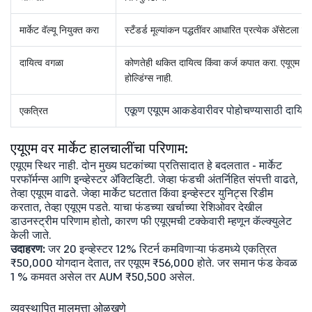
मार्केट वॅल्यू नियुक्त करा
स्टँडर्ड मूल्यांकन पद्धतींवर आधारित प्रत्येक ॲसेटला वर्त
दायित्व वगळा
कोणतेही थकित दायित्व किंवा कर्ज कपात करा. एयूएम व्यवस
होल्डिंग्स नाही.
एकूण एयूएम आकडेवारीवर पोहोचण्यासाठी दायित्व व
एकत्रित
एयूएम वर मार्केट हालचालींचा परिणाम:
एयूएम स्थिर नाही. दोन मुख्य घटकांच्या प्रतिसादात हे बदलतात - मार्केट
परफॉर्मन्स आणि इन्व्हेस्टर ॲक्टिव्हिटी. जेव्हा फंडची अंतर्निहित संपत्ती वाढते,
तेव्हा एयूएम वाढते. जेव्हा मार्केट घटतात किंवा इन्व्हेस्टर युनिट्स रिडीम
करतात, तेव्हा एयूएम पडते. याचा फंडच्या खर्चाच्या रेशिओवर देखील
डाउनस्ट्रीम परिणाम होतो, कारण फी एयूएमची टक्केवारी म्हणून कॅल्क्युलेट
केली जाते.
उदाहरण:
जर 20 इन्व्हेस्टर 12% रिटर्न कमविणाऱ्या फंडमध्ये एकत्रित
₹50,000 योगदान देतात, तर एयूएम ₹56,000 होते. जर समान फंड केवळ
1 % कमवत असेल तर AUM ₹50,500 असेल.
व्यवस्थापित मालमत्ता ओळखणे