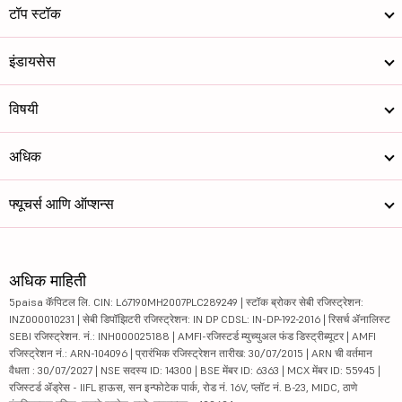
टॉप स्टॉक
इंडायसेस
विषयी
अधिक
फ्यूचर्स आणि ऑप्शन्स
अधिक माहिती
5paisa कॅपिटल लि. CIN: L67190MH2007PLC289249 | स्टॉक ब्रोकर सेबी रजिस्ट्रेशन:
INZ000010231 | सेबी डिपॉझिटरी रजिस्ट्रेशन: IN DP CDSL: IN-DP-192-2016 | रिसर्च ॲनालिस्ट
SEBI रजिस्ट्रेशन. नं.: INH000025188 | AMFI-रजिस्टर्ड म्युच्युअल फंड डिस्ट्रीब्यूटर | AMFI
रजिस्ट्रेशन नं.: ARN-104096 | प्रारंभिक रजिस्ट्रेशन तारीख: 30/07/2015 | ARN ची वर्तमान
वैधता : 30/07/2027 | NSE सदस्य ID: 14300 | BSE मेंबर ID: 6363 | MCX मेंबर ID: 55945 |
रजिस्टर्ड ॲड्रेस - IIFL हाऊस, सन इन्फोटेक पार्क, रोड नं. 16V, प्लॉट नं. B-23, MIDC, ठाणे