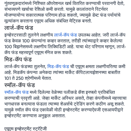
गुंतवणूकदारांमध्ये निश्चित ऑपरेशनल खर्च वितरित करण्याची परवानगी देतो,
संभाव्यपणे खर्चाचा रेशिओ कमी करतो. यामुळे कालांतराने रिटर्नवर
मोजण्यायोग्य सकारात्मक परिणाम होऊ शकतो, ज्यामुळे डेब्ट फंड पर्यायांचे
मूल्यांकन करताना एयूएम अधिक संबंधित मेट्रिक बनतो.
लार्ज-कॅप फंड
इन्व्हेस्टरसाठी तुलनेने लक्षणीय
लार्ज-कॅप फंड
उपलब्ध आहेत. जरी लार्ज-कॅप
फंड केवळ 100 कंपन्यांना कव्हर करतात, तरीही त्यांच्याद्वारे कव्हर केलेल्या
100 बिझनेसमध्ये लक्षणीय लिक्विडिटी आहे. याचा थेट परिणाम म्हणून, लार्ज-
कॅप फंड महत्त्वपूर्ण एयूएम मॅनेज करू शकते.
मिड-कॅप फंड
लार्ज-कॅप फंडच्या तुलनेत,
मिड-कॅप फंड
ची एयूएम क्षमता लक्षणीयरित्या कमी
आहे. मिडकॅप कंपन्या अनेकदा त्यांच्या मार्केट कॅपिटलायझेशनच्या बाबतीत
101 ते 250 श्रेणीमध्ये येतात.
स्मॉल-कॅप फंड
स्मॉल-कॅप फंड
मध्ये दिलेल्या वेळेच्या पलीकडे कॅश इनफ्लो प्रतिबंधित
करण्याची प्रवृत्ती आहे. जेव्हा मार्केट अस्थिर असते, तेव्हा कंपनीमध्ये महत्त्वाचा
भागधारक बनल्यास फंडला त्याच्या शेअर्सचे ट्रेडिंग करणे कठीण असू शकते.
यामुळे स्मॉल कॅप फंड एकावेळी मोठी इन्व्हेस्टमेंट करण्याऐवजी एसआयपीद्वारे
इन्व्हेस्टमेंट करण्यास अनुकूल असतात.
एयूएम इन्व्हेस्टमेंट स्ट्रॅटेजी