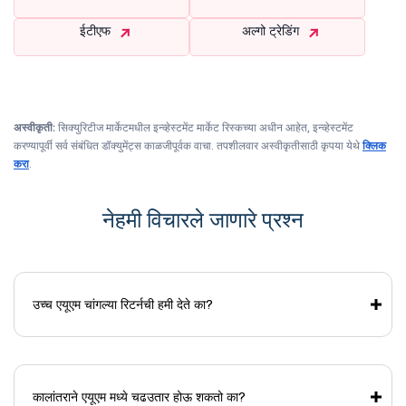
ईटीएफ
अल्गो ट्रेडिंग
अस्वीकृती:
सिक्युरिटीज मार्केटमधील इन्व्हेस्टमेंट मार्केट रिस्कच्या अधीन आहेत, इन्व्हेस्टमेंट
करण्यापूर्वी सर्व संबंधित डॉक्युमेंट्स काळजीपूर्वक वाचा. तपशीलवार अस्वीकृतीसाठी कृपया येथे
क्लिक
करा
.
नेहमी विचारले जाणारे प्रश्न
उच्च एयूएम चांगल्या रिटर्नची हमी देते का?
कालांतराने एयूएम मध्ये चढउतार होऊ शकतो का?