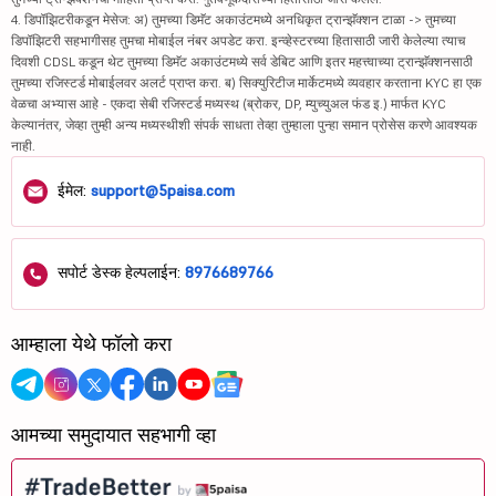
4. डिपॉझिटरीकडून मेसेज: अ) तुमच्या डिमॅट अकाउंटमध्ये अनधिकृत ट्रान्झॅक्शन टाळा -> तुमच्या
डिपॉझिटरी सहभागीसह तुमचा मोबाईल नंबर अपडेट करा. इन्व्हेस्टरच्या हितासाठी जारी केलेल्या त्याच
दिवशी CDSL कडून थेट तुमच्या डिमॅट अकाउंटमध्ये सर्व डेबिट आणि इतर महत्त्वाच्या ट्रान्झॅक्शनसाठी
तुमच्या रजिस्टर्ड मोबाईलवर अलर्ट प्राप्त करा. ब) सिक्युरिटीज मार्केटमध्ये व्यवहार करताना KYC हा एक
वेळचा अभ्यास आहे - एकदा सेबी रजिस्टर्ड मध्यस्थ (ब्रोकर, DP, म्युच्युअल फंड इ.) मार्फत KYC
केल्यानंतर, जेव्हा तुम्ही अन्य मध्यस्थीशी संपर्क साधता तेव्हा तुम्हाला पुन्हा समान प्रोसेस करणे आवश्यक
नाही.
ईमेल:
support@5paisa.com
सपोर्ट डेस्क हेल्पलाईन:
8976689766
आम्हाला येथे फॉलो करा
आमच्या समुदायात सहभागी व्हा