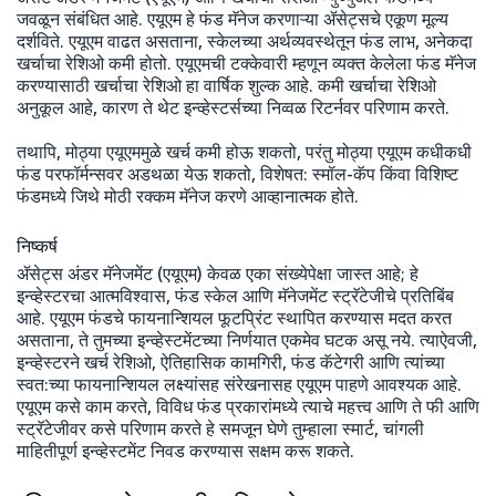
जवळून संबंधित आहे. एयूएम हे फंड मॅनेज करणाऱ्या ॲसेट्सचे एकूण मूल्य
दर्शविते. एयूएम वाढत असताना, स्केलच्या अर्थव्यवस्थेतून फंड लाभ, अनेकदा
खर्चाचा रेशिओ कमी होतो. एयूएमची टक्केवारी म्हणून व्यक्त केलेला फंड मॅनेज
करण्यासाठी खर्चाचा रेशिओ हा वार्षिक शुल्क आहे. कमी खर्चाचा रेशिओ
अनुकूल आहे, कारण ते थेट इन्व्हेस्टर्सच्या निव्वळ रिटर्नवर परिणाम करते.
तथापि, मोठ्या एयूएममुळे खर्च कमी होऊ शकतो, परंतु मोठ्या एयूएम कधीकधी
फंड परफॉर्मन्सवर अडथळा येऊ शकतो, विशेषत: स्मॉल-कॅप किंवा विशिष्ट
फंडमध्ये जिथे मोठी रक्कम मॅनेज करणे आव्हानात्मक होते.
निष्कर्ष
ॲसेट्स अंडर मॅनेजमेंट (एयूएम) केवळ एका संख्येपेक्षा जास्त आहे; हे
इन्व्हेस्टरचा आत्मविश्वास, फंड स्केल आणि मॅनेजमेंट स्ट्रॅटेजीचे प्रतिबिंब
आहे. एयूएम फंडचे फायनान्शियल फूटप्रिंट स्थापित करण्यास मदत करत
असताना, ते तुमच्या इन्व्हेस्टमेंटच्या निर्णयात एकमेव घटक असू नये. त्याऐवजी,
इन्व्हेस्टरने खर्च रेशिओ, ऐतिहासिक कामगिरी, फंड कॅटेगरी आणि त्यांच्या
स्वत:च्या फायनान्शियल लक्ष्यांसह संरेखनासह एयूएम पाहणे आवश्यक आहे.
एयूएम कसे काम करते, विविध फंड प्रकारांमध्ये त्याचे महत्त्व आणि ते फी आणि
स्ट्रॅटेजीवर कसे परिणाम करते हे समजून घेणे तुम्हाला स्मार्ट, चांगली
माहितीपूर्ण इन्व्हेस्टमेंट निवड करण्यास सक्षम करू शकते.