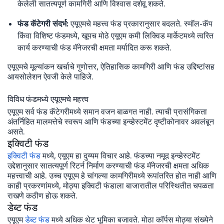
केलेली सातत्यपूर्ण कामगिरी आणि विश्वास दर्शवू शकते.
फंड कॅटेगरी संदर्भ:
एयूएमचे महत्त्व फंड प्रकारानुसार बदलते. स्मॉल-कॅप
किंवा विशिष्ट फंडमध्ये, खूपच मोठे एयूएम कमी लिक्विड मार्केटमध्ये त्वरित
कार्य करण्याची फंड मॅनेजरची क्षमता मर्यादित करू शकते.
एयूएमचे मूल्यांकन खर्चाचे गुणोत्तर, ऐतिहासिक कामगिरी आणि फंड उद्दिष्टांसह
आयसोलेशन ऐवजी केले पाहिजे.
विविध फंडमध्ये एयूएमचे महत्त्व
एयूएम सर्व फंड कॅटेगरीमध्ये समान वजन बाळगत नाही. त्याची प्रासंगिकता
अंतर्निहित मालमत्तेचे स्वरूप आणि फंडच्या इन्व्हेस्टमेंट दृष्टीकोनावर अवलंबून
असते.
इक्विटी फंड
इक्विटी फंड
मध्ये, एयूएम हा दुय्यम विचार आहे. फंडच्या नमूद इन्व्हेस्टमेंट
उद्देशानुसार सातत्यपूर्ण रिटर्न निर्माण करण्याची फंड मॅनेजरची क्षमता अधिक
महत्त्वाची आहे. उच्च एयूएम हे चांगल्या कामगिरीमध्ये रूपांतरित होत नाही आणि
काही प्रकरणांमध्ये, मोठ्या इक्विटी फंडाला बाजारातील परिस्थितीत चपळता
राखणे कठीण होऊ शकते.
डेब्ट फंड
एयूएम
डेब्ट फंड
मध्ये अधिक थेट भूमिका बजावते. मोठा कॉर्पस मोठ्या संख्येने