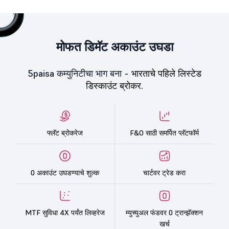
मोफत डिमॅट अकाउंट उघडा
5paisa कम्युनिटीचा भाग बना -
भारताचे पहिले लिस्टेड
डिस्काउंट ब्रोकर.
फ्लॅट ब्रोकरेज
F&O साठी समर्पित प्लॅटफॉर्म
0 अकाउंट उघडण्याचे शुल्क
चार्टवर ट्रेड करा
MTF सुविधा 4X पर्यंत लिव्हरेज
म्युच्युअल फंडवर 0 ट्रान्झॅक्शन
खर्च