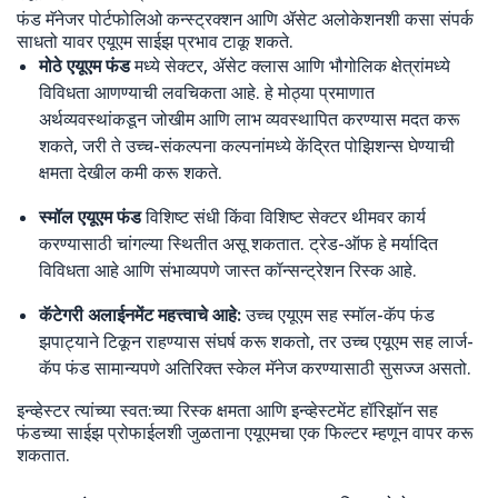
फंड मॅनेजर पोर्टफोलिओ कन्स्ट्रक्शन आणि ॲसेट अलोकेशनशी कसा संपर्क
साधतो यावर एयूएम साईझ प्रभाव टाकू शकते.
मोठे एयूएम फंड
मध्ये सेक्टर, ॲसेट क्लास आणि भौगोलिक क्षेत्रांमध्ये
विविधता आणण्याची लवचिकता आहे. हे मोठ्या प्रमाणात
अर्थव्यवस्थांकडून जोखीम आणि लाभ व्यवस्थापित करण्यास मदत करू
शकते, जरी ते उच्च-संकल्पना कल्पनांमध्ये केंद्रित पोझिशन्स घेण्याची
क्षमता देखील कमी करू शकते.
स्मॉल एयूएम फंड
विशिष्ट संधी किंवा विशिष्ट सेक्टर थीमवर कार्य
करण्यासाठी चांगल्या स्थितीत असू शकतात. ट्रेड-ऑफ हे मर्यादित
विविधता आहे आणि संभाव्यपणे जास्त कॉन्सन्ट्रेशन रिस्क आहे.
कॅटेगरी अलाईनमेंट महत्त्वाचे आहे:
उच्च एयूएम सह स्मॉल-कॅप फंड
झपाट्याने टिकून राहण्यास संघर्ष करू शकतो, तर उच्च एयूएम सह लार्ज-
कॅप फंड सामान्यपणे अतिरिक्त स्केल मॅनेज करण्यासाठी सुसज्ज असतो.
इन्व्हेस्टर त्यांच्या स्वत:च्या रिस्क क्षमता आणि इन्व्हेस्टमेंट हॉरिझॉन सह
फंडच्या साईझ प्रोफाईलशी जुळताना एयूएमचा एक फिल्टर म्हणून वापर करू
शकतात.