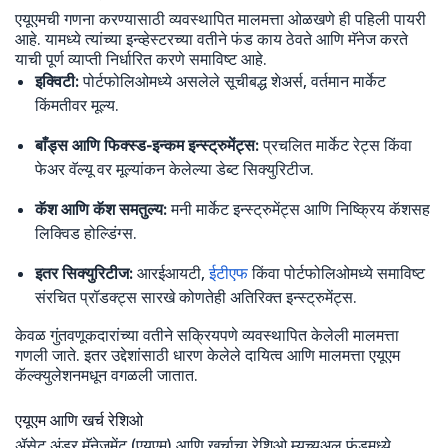
एयूएमची गणना करण्यासाठी व्यवस्थापित मालमत्ता ओळखणे ही पहिली पायरी
आहे. यामध्ये त्यांच्या इन्व्हेस्टरच्या वतीने फंड काय ठेवते आणि मॅनेज करते
याची पूर्ण व्याप्ती निर्धारित करणे समाविष्ट आहे.
इक्विटी:
पोर्टफोलिओमध्ये असलेले सूचीबद्ध शेअर्स, वर्तमान मार्केट
किंमतीवर मूल्य.
बाँड्स आणि फिक्स्ड-इन्कम इन्स्ट्रुमेंट्स:
प्रचलित मार्केट रेट्स किंवा
फेअर वॅल्यू वर मूल्यांकन केलेल्या डेब्ट सिक्युरिटीज.
कॅश आणि कॅश समतुल्य:
मनी मार्केट इन्स्ट्रुमेंट्स आणि निष्क्रिय कॅशसह
लिक्विड होल्डिंग्स.
इतर सिक्युरिटीज:
आरईआयटी,
ईटीएफ
किंवा पोर्टफोलिओमध्ये समाविष्ट
संरचित प्रॉडक्ट्स सारखे कोणतेही अतिरिक्त इन्स्ट्रुमेंट्स.
केवळ गुंतवणूकदारांच्या वतीने सक्रियपणे व्यवस्थापित केलेली मालमत्ता
गणली जाते. इतर उद्देशांसाठी धारण केलेले दायित्व आणि मालमत्ता एयूएम
कॅल्क्युलेशनमधून वगळली जातात.
एयूएम आणि खर्च रेशिओ
ॲसेट अंडर मॅनेजमेंट (एयूएम) आणि खर्चाचा रेशिओ म्युच्युअल फंडमध्ये