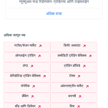
म्युच्युअल फंड रिडेम्पशन: प्रक्रिया आणि टाइमलाईन
अधिक वाचा
अधिक जाणून घ्या
स्टॉक/शेअर मार्केट
डिमॅट अकाउंट
ऑनलाईन ट्रेडिंग
कमोडिटी ट्रेडिंग बेसिक्स
IPO
ट्रेडिंग हॉलिडे
डेरिव्हेटिव्ह ट्रेडिंग बेसिक्स
टॅक्स
जेनेरिक
आंतरराष्ट्रीय मार्केट
बँकिंग
करन्सी
बाँड आणि डिबेंचर
विमा