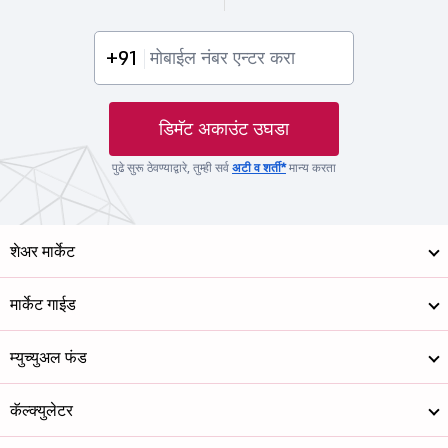
+91
डिमॅट अकाउंट उघडा
पुढे सुरू ठेवण्याद्वारे, तुम्ही सर्व
अटी व शर्ती*
मान्य करता
शेअर मार्केट
मार्केट गाईड
म्युच्युअल फंड
कॅल्क्युलेटर