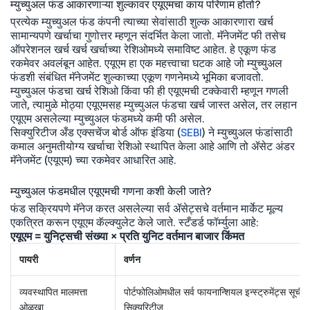
म्युच्युअल फंड आकारणाऱ्या शुल्कावर एयूएमचा काय परिणाम होतो?
प्रत्येक म्युच्युअल फंड कंपनी त्याच्या सेवांसाठी शुल्क आकारणारा खर्च
सामान्यपणे खर्चाचा गुणोत्तर म्हणून संदर्भित केला जातो. मॅनेजमेंट फी तसेच
ऑपरेशनल खर्च खर्च खर्चाच्या रेशिओमध्ये समाविष्ट आहेत. हे एकूण फंड
रकमेवर अवलंबून आहेत. एयूएम हा एक महत्त्वाचा घटक आहे जो म्युच्युअल
फंडशी संबंधित मॅनेजमेंट शुल्काच्या एकूण गणनेमध्ये भूमिका बजावतो.
म्युच्युअल फंडचा खर्च रेशिओ किंवा फी ही एयूएमची टक्केवारी म्हणून गणली
जाते, त्यामुळे मोठ्या एयूएमसह म्युच्युअल फंडचा खर्च जास्त असेल, तर लहान
एयूएम असलेल्या म्युच्युअल फंडमध्ये कमी फी असेल.
सिक्युरिटीज अँड एक्सचेंज बोर्ड ऑफ इंडिया (
SEBI
) ने म्युच्युअल फंडांसाठी
कमाल अनुमतीयोग्य खर्चाचा रेशिओ स्थापित केला आहे आणि तो ॲसेट अंडर
मॅनेजमेंट (एयूएम) च्या रकमेवर आधारित आहे.
म्युच्युअल फंडमधील एयूएमची गणना कशी केली जाते?
फंड सक्रियपणे मॅनेज करत असलेल्या सर्व ॲसेट्सचे वर्तमान मार्केट मूल्य
एकत्रित करून एयूएम कॅल्क्युलेट केले जाते. स्टँडर्ड फॉर्म्युला आहे:
एयूएम = युनिट्सची संख्या × प्रति युनिट वर्तमान बाजार किंमत
पायरी
वर्णन
व्यवस्थापित मालमत्ता
पोर्टफोलिओमधील सर्व फायनान्शियल इन्स्ट्रुमेंट्स सूचीब
ओळखा
सिक्युरिटीज.