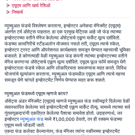
एयूएम आणि खर्च रेशिओ
निष्कर्ष
म्युच्युअल फंडचे विश्लेषण करताना, इन्व्हेस्टर अनेकदा मॅनेजमेंट (एयूएम)
अंतर्गत टर्म ॲसेट्स पाहतात. हा एक प्रमुख मेट्रिक आहे जो फंड त्याच्या
इन्व्हेस्टरच्या वतीने मॅनेज केलेल्या ॲसेट्सचे एकूण मार्केट मूल्य दर्शवितो.
फंडच्या कामगिरीचे स्टँडअलोन मोजमाप नसले तरी, एयूएम त्याचे स्केल,
इन्व्हेस्टर ट्रस्ट आणि ऑपरेशनल कार्यक्षमता समजून घेण्यात महत्त्वाची भूमिका
बजावते. हे कोणत्याही वेळी म्युच्युअल फंड कंपनी त्यांच्या इन्व्हेस्टरच्या वतीने
मॅनेज करणाऱ्या ॲसेट्सचे एकूण मूल्य दर्शविते. एयूएम फूल फॉर्म समजून घेणे
इन्व्हेस्टरला फंडचे स्केल आणि लोकप्रियता समजण्यास मदत करते. विविध
योजनांचे मूल्यांकन करताना, म्युच्युअल फंडमधील एयूएम आणि त्याचे महत्त्व
समजून घेणे चांगले इन्व्हेस्टमेंट निर्णय घेण्यास मदत करू शकते.
म्युच्युअल फंडमध्ये एयूएम म्हणजे काय?
ॲसेट्स अंडर मॅनेजमेंट (एयूएम) म्हणजे म्युच्युअल फंड स्कीमद्वारे दिलेल्या वेळी
व्यवस्थापित केलेल्या सर्व इन्व्हेस्टमेंटची एकूण मार्केट वॅल्यू. यामध्ये त्याच्या सर्व
गुंतवणूकदारांनी एकत्रित केलेल्या पैशाचा समावेश होतो. उदाहरणार्थ, जर
इन्व्हेस्टर
म्युच्युअल फंड
मध्ये ₹1,00,000 ठेवतो, तर ही रक्कम फंडच्या
एयूएम मध्ये जोडली जाते.
एकदा फंड कलेक्ट केल्यानंतर, फंड मॅनेजर त्यांना स्कीमच्या इन्व्हेस्टमेंट