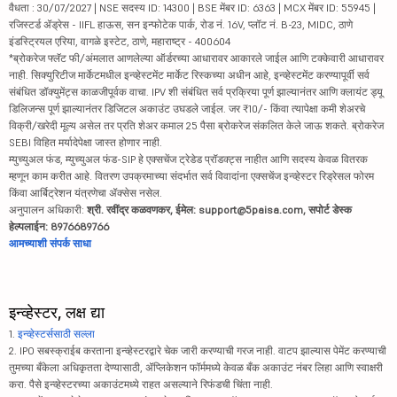
वैधता : 30/07/2027 | NSE सदस्य ID: 14300 | BSE मेंबर ID: 6363 | MCX मेंबर ID: 55945 |
रजिस्टर्ड ॲड्रेस - IIFL हाऊस, सन इन्फोटेक पार्क, रोड नं. 16V, प्लॉट नं. B-23, MIDC, ठाणे
इंडस्ट्रियल एरिया, वागळे इस्टेट, ठाणे, महाराष्ट्र - 400604
*ब्रोकरेज फ्लॅट फी/अंमलात आणलेल्या ऑर्डरच्या आधारावर आकारले जाईल आणि टक्केवारी आधारावर
नाही. सिक्युरिटीज मार्केटमधील इन्व्हेस्टमेंट मार्केट रिस्कच्या अधीन आहे, इन्व्हेस्टमेंट करण्यापूर्वी सर्व
संबंधित डॉक्युमेंट्स काळजीपूर्वक वाचा. IPV शी संबंधित सर्व प्रक्रिया पूर्ण झाल्यानंतर आणि क्लायंट ड्यू
डिलिजन्स पूर्ण झाल्यानंतर डिजिटल अकाउंट उघडले जाईल. जर ₹10/- किंवा त्यापेक्षा कमी शेअरचे
विक्री/खरेदी मूल्य असेल तर प्रति शेअर कमाल 25 पैसा ब्रोकरेज संकलित केले जाऊ शकते. ब्रोकरेज
SEBI विहित मर्यादेपेक्षा जास्त होणार नाही.
म्युच्युअल फंड, म्युच्युअल फंड-SIP हे एक्सचेंज ट्रेडेड प्रॉडक्ट्स नाहीत आणि सदस्य केवळ वितरक
म्हणून काम करीत आहे. वितरण उपक्रमाच्या संदर्भात सर्व विवादांना एक्सचेंज इन्व्हेस्टर रिड्रेसल फोरम
किंवा आर्बिट्रेशन यंत्रणेचा ॲक्सेस नसेल.
अनुपालन अधिकारी:
श्री. रवींद्र कळवणकर, ईमेल: support@5paisa.com, सपोर्ट डेस्क
हेल्पलाईन: 8976689766
आमच्याशी संपर्क साधा
इन्व्हेस्टर, लक्ष द्या
1.
इन्व्हेस्टर्ससाठी सल्ला
2. IPO सबस्क्राईब करताना इन्व्हेस्टरद्वारे चेक जारी करण्याची गरज नाही. वाटप झाल्यास पेमेंट करण्याची
तुमच्या बँकेला अधिकृतता देण्यासाठी, ॲप्लिकेशन फॉर्ममध्ये केवळ बँक अकाउंट नंबर लिहा आणि स्वाक्षरी
करा. पैसे इन्व्हेस्टरच्या अकाउंटमध्ये राहत असल्याने रिफंडची चिंता नाही.