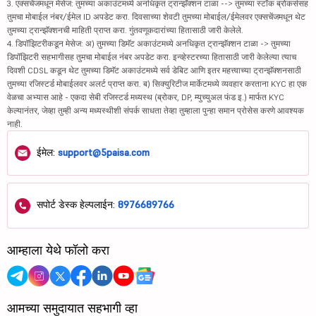
3. एक्सचेंजमधून मेसेज: तुमच्या अकाउंटमध्ये अनधिकृत ट्रान्झॅक्शन टाळा --> तुमच्या स्टॉक ब्रोकर्ससह
तुमचा मोबाईल नंबर/ईमेल ID अपडेट करा. दिवसाच्या शेवटी तुमच्या मोबाईल/ईमेलवर एक्सचेंजमधून थेट
तुमच्या ट्रान्झॅक्शनची माहिती प्राप्त करा. गुंतवणूकदारांच्या हितासाठी जारी केलेले.
4. डिपॉझिटरीकडून मेसेज: अ) तुमच्या डिमॅट अकाउंटमध्ये अनधिकृत ट्रान्झॅक्शन टाळा -> तुमच्या
डिपॉझिटरी सहभागीसह तुमचा मोबाईल नंबर अपडेट करा. इन्व्हेस्टरच्या हितासाठी जारी केलेल्या त्याच
दिवशी CDSL कडून थेट तुमच्या डिमॅट अकाउंटमध्ये सर्व डेबिट आणि इतर महत्त्वाच्या ट्रान्झॅक्शनसाठी
तुमच्या रजिस्टर्ड मोबाईलवर अलर्ट प्राप्त करा. ब) सिक्युरिटीज मार्केटमध्ये व्यवहार करताना KYC हा एक
वेळचा अभ्यास आहे - एकदा सेबी रजिस्टर्ड मध्यस्थ (ब्रोकर, DP, म्युच्युअल फंड इ.) मार्फत KYC
केल्यानंतर, जेव्हा तुम्ही अन्य मध्यस्थीशी संपर्क साधता तेव्हा तुम्हाला पुन्हा समान प्रोसेस करणे आवश्यक
नाही.
ईमेल:
support@5paisa.com
सपोर्ट डेस्क हेल्पलाईन:
8976689766
आम्हाला येथे फॉलो करा
आमच्या समुदायात सहभागी व्हा