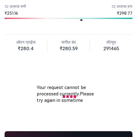
52 आठवडा कमी
52 आठवडा हाय
₹251.16
₹298.77
ओपन प्राईस
मागील बंद
वॉल्यूम
₹280.4
₹280.59
291465