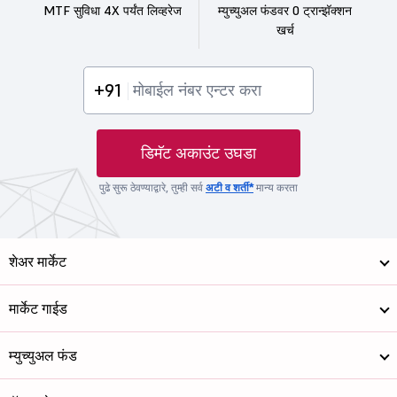
MTF सुविधा 4X पर्यंत लिव्हरेज
म्युच्युअल फंडवर 0 ट्रान्झॅक्शन
खर्च
+91
डिमॅट अकाउंट उघडा
पुढे सुरू ठेवण्याद्वारे, तुम्ही सर्व
अटी व शर्ती*
मान्य करता
शेअर मार्केट
मार्केट गाईड
म्युच्युअल फंड