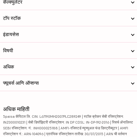
कॅल्क्युलेटर
टॉप स्टॉक
इंडायसेस
विषयी
अधिक
फ्यूचर्स आणि ऑप्शन्स
अधिक माहिती
5paisa कॅपिटल लि. CIN: L67190MH2007PLC289249 | स्टॉक ब्रोकर सेबी रजिस्ट्रेशन:
INZ000010231 | सेबी डिपॉझिटरी रजिस्ट्रेशन: IN DP CDSL: IN-DP-192-2016 | रिसर्च ॲनालिस्ट
SEBI रजिस्ट्रेशन. नं.: INH000025188 | AMFI-रजिस्टर्ड म्युच्युअल फंड डिस्ट्रीब्यूटर | AMFI
रजिस्ट्रेशन नं.: ARN-104096 | प्रारंभिक रजिस्ट्रेशन तारीख: 30/07/2015 | ARN ची वर्तमान