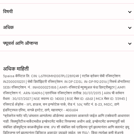
विषयी
अधिक
फ्यूचर्स आणि ऑप्शन्स
अधिक माहिती
5paisa कॅपिटल लि. CIN: L67190MH2007PLC289249 | स्टॉक ब्रोकर सेबी रजिस्ट्रेशन:
INZ000010231 | सेबी डिपॉझिटरी रजिस्ट्रेशन: IN DP CDSL: IN-DP-192-2016 | रिसर्च ॲनालिस्ट
SEBI रजिस्ट्रेशन. नं.: INH000025188 | AMFI-रजिस्टर्ड म्युच्युअल फंड डिस्ट्रीब्यूटर | AMFI
रजिस्ट्रेशन नं.: ARN-104096 | प्रारंभिक रजिस्ट्रेशन तारीख: 30/07/2015 | ARN ची वर्तमान
वैधता : 30/07/2027 | NSE सदस्य ID: 14300 | BSE मेंबर ID: 6363 | MCX मेंबर ID: 55945 |
रजिस्टर्ड ॲड्रेस - IIFL हाऊस, सन इन्फोटेक पार्क, रोड नं. 16V, प्लॉट नं. B-23, MIDC, ठाणे
इंडस्ट्रियल एरिया, वागळे इस्टेट, ठाणे, महाराष्ट्र - 400604
*ब्रोकरेज फ्लॅट फी/अंमलात आणलेल्या ऑर्डरच्या आधारावर आकारले जाईल आणि टक्केवारी आधारावर
नाही. सिक्युरिटीज मार्केटमधील इन्व्हेस्टमेंट मार्केट रिस्कच्या अधीन आहे, इन्व्हेस्टमेंट करण्यापूर्वी सर्व
संबंधित डॉक्युमेंट्स काळजीपूर्वक वाचा. IPV शी संबंधित सर्व प्रक्रिया पूर्ण झाल्यानंतर आणि क्लायंट ड्यू
डिलिजन्स पूर्ण झाल्यानंतर डिजिटल अकाउंट उघडले जाईल. जर ₹10/- किंवा त्यापेक्षा कमी शेअरचे