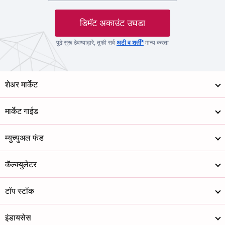
डिमॅट अकाउंट उघडा
पुढे सुरू ठेवण्याद्वारे, तुम्ही सर्व
अटी व शर्ती*
मान्य करता
शेअर मार्केट
मार्केट गाईड
म्युच्युअल फंड
कॅल्क्युलेटर
टॉप स्टॉक
इंडायसेस