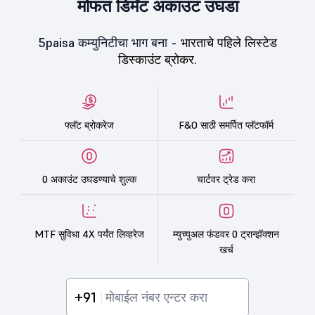
मोफत डिमॅट अकाउंट उघडा
5paisa कम्युनिटीचा भाग बना -
भारताचे पहिले लिस्टेड
डिस्काउंट ब्रोकर.
फ्लॅट ब्रोकरेज
F&O साठी समर्पित प्लॅटफॉर्म
0 अकाउंट उघडण्याचे शुल्क
चार्टवर ट्रेड करा
MTF सुविधा 4X पर्यंत लिव्हरेज
म्युच्युअल फंडवर 0 ट्रान्झॅक्शन
खर्च
+91