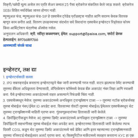
विक्री/खरेदी मूल्य असेल तर प्रति शेअर कमाल 25 पैसा ब्रोकरेज संकलित केले जाऊ शकते. ब्रोकरेज
SEBI विहित मर्यादेपेक्षा जास्त होणार नाही.
म्युच्युअल फंड, म्युच्युअल फंड-SIP हे एक्सचेंज ट्रेडेड प्रॉडक्ट्स नाहीत आणि सदस्य केवळ वितरक
म्हणून काम करीत आहे. वितरण उपक्रमाच्या संदर्भात सर्व विवादांना एक्सचेंज इन्व्हेस्टर रिड्रेसल फोरम
किंवा आर्बिट्रेशन यंत्रणेचा ॲक्सेस नसेल.
अनुपालन अधिकारी:
श्री. रवींद्र कळवणकर, ईमेल: support@5paisa.com, सपोर्ट डेस्क
हेल्पलाईन: 8976689766
आमच्याशी संपर्क साधा
इन्व्हेस्टर, लक्ष द्या
1.
इन्व्हेस्टर्ससाठी सल्ला
2. IPO सबस्क्राईब करताना इन्व्हेस्टरद्वारे चेक जारी करण्याची गरज नाही. वाटप झाल्यास पेमेंट करण्याची
तुमच्या बँकेला अधिकृतता देण्यासाठी, ॲप्लिकेशन फॉर्ममध्ये केवळ बँक अकाउंट नंबर लिहा आणि स्वाक्षरी
करा. पैसे इन्व्हेस्टरच्या अकाउंटमध्ये राहत असल्याने रिफंडची चिंता नाही.
3. एक्सचेंजमधून मेसेज: तुमच्या अकाउंटमध्ये अनधिकृत ट्रान्झॅक्शन टाळा --> तुमच्या स्टॉक ब्रोकर्ससह
तुमचा मोबाईल नंबर/ईमेल ID अपडेट करा. दिवसाच्या शेवटी तुमच्या मोबाईल/ईमेलवर एक्सचेंजमधून थेट
तुमच्या ट्रान्झॅक्शनची माहिती प्राप्त करा. गुंतवणूकदारांच्या हितासाठी जारी केलेले.
4. डिपॉझिटरीकडून मेसेज: अ) तुमच्या डिमॅट अकाउंटमध्ये अनधिकृत ट्रान्झॅक्शन टाळा -> तुमच्या
डिपॉझिटरी सहभागीसह तुमचा मोबाईल नंबर अपडेट करा. इन्व्हेस्टरच्या हितासाठी जारी केलेल्या त्याच
दिवशी CDSL कडून थेट तुमच्या डिमॅट अकाउंटमध्ये सर्व डेबिट आणि इतर महत्त्वाच्या ट्रान्झॅक्शनसाठी
तुमच्या रजिस्टर्ड मोबाईलवर अलर्ट प्राप्त करा. ब) सिक्युरिटीज मार्केटमध्ये व्यवहार करताना KYC हा एक