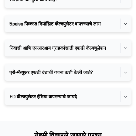
5paisa फिक्स्ड डिपॉझिट कॅल्क्युलेटर वापरण्याचे लाभ
निवासी आणि एनआरआय ग्राहकांसाठी एफडी कॅल्क्युलेशन
प्री-मॅच्युअर एफडी दंडाची गणना कशी केली जाते?
FD कॅल्क्युलेटर इंडिया वापरण्याचे फायदे
नेहमी विचारले जाणारे प्रश्न