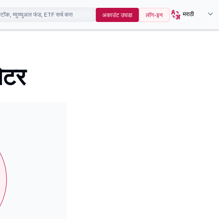
मराठी
अकाउंट उघडा
लॉग-इन
लेटर