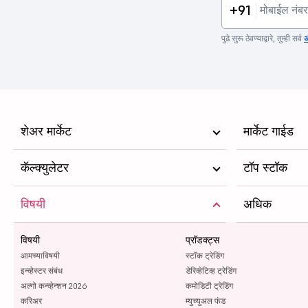
+91
पुढे सुरू ठेवण्याद्वारे, तुम्ही सर्व
अ
शेअर मार्केट
मार्केट गाईड
कॅल्क्युलेटर
टॉप स्टॉक
विषयी
अधिक
विषयी
प्रॉडक्ट्स
आमच्याविषयी
स्टॉक ट्रेडिंग
इन्व्हेस्टर संबंध
डेरिव्हेटिव्ह ट्रेडिंग
अल्गो कन्व्हेन्शन 2026
कमोडिटी ट्रेडिंग
करिअर
म्युच्युअल फंड