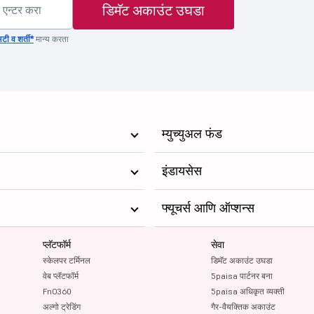
डिमॅट अकाउंट उघडा
टी व शर्ती*
मान्य करता
म्युच्युअल फंड
इंडायसेस
फ्यूचर्स आणि ऑप्शन्स
प्लॅटफॉर्म
सेवा
स्केलपर टर्मिनल
डिमॅट अकाउंट उघडा
वेब प्लॅटफॉर्म
5paisa पार्टनर बना
FnO360
5paisa अधिकृत व्यक्ती
अल्गो ट्रेडिंग
गैर-वैयक्तिक अकाउंट