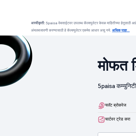
अस्वीकृती:
5paisa वेबसाईटवर उपलब्ध कॅल्क्युलेटर केवळ माहितीच्या हेतूसाठी आहे आणि
अंमलबजावणी करण्यासाठी हे कॅल्क्युलेटर एकमेव आधार असू नये.
अधिक पाहा...
मोफत ड
5paisa कम्युनिट
फ्लॅट ब्रोकरेज
चार्टवर ट्रेड करा